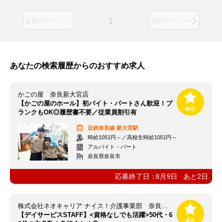
1
前のページへ
次のページへ
あなたの検索履歴からのおすすめ求人
かごの屋 奈良新大宮店
【かごの屋のホール】初バイト・パートさん歓迎！ブ
ランクもOK◎履歴書不要／従業員割引有
近鉄奈良線
新大宮駅
時給1051円～／高校生時給1051円～
アルバイト・パート
奈良県奈良市
応募終了日：
8月9日
あと
2
日
株式会社ネオキャリア ナイス！介護事業部 奈良支店／NAR
【デイサービスSTAFF】<資格なしでも活躍>50代・6