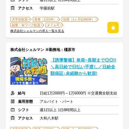
アクセス
学園前駅
大学生歓迎
単発（1日OK）
短期（1ヶ月以内OK）
副業・Ｗワーク歓迎
ネイル可
株式会社シェルマンの求人一覧を見る
株式会社シェルマン ※勤務地：橿原市
【誘導警備】単発~長期まで◎◎!!
＼高日給で日払い手渡し／日給全
額保証♪未経験から歓迎!
給与
日給1万2000円～1万6000円 ※交通費全額支給
雇用形態
アルバイト・パート
シフト
週1日以上 1日8時間以上
アクセス
大和八木駅