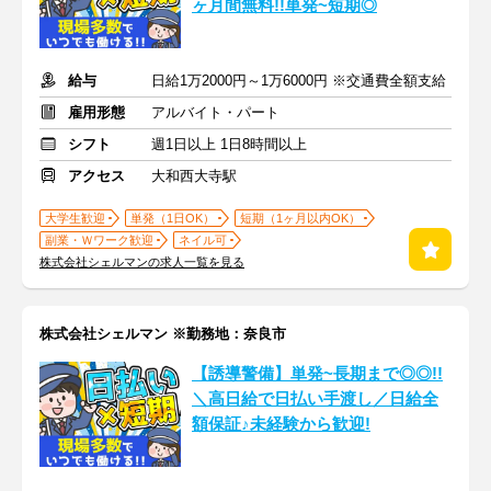
ヶ月間無料!!単発~短期◎
給与
日給1万2000円～1万6000円 ※交通費全額支給
雇用形態
アルバイト・パート
シフト
週1日以上 1日8時間以上
アクセス
大和西大寺駅
大学生歓迎
単発（1日OK）
短期（1ヶ月以内OK）
副業・Ｗワーク歓迎
ネイル可
株式会社シェルマンの求人一覧を見る
株式会社シェルマン ※勤務地：奈良市
【誘導警備】単発~長期まで◎◎!!
＼高日給で日払い手渡し／日給全
額保証♪未経験から歓迎!