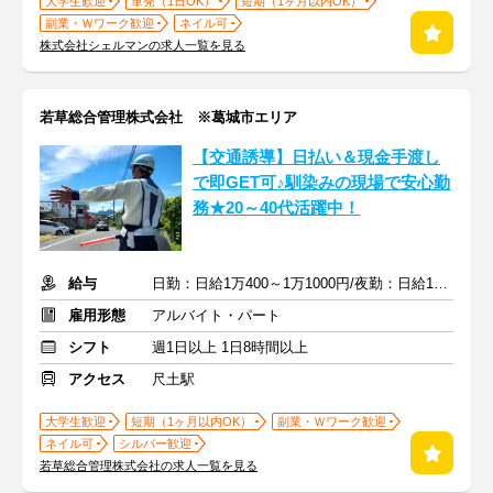
大学生歓迎
単発（1日OK）
短期（1ヶ月以内OK）
副業・Ｗワーク歓迎
ネイル可
株式会社シェルマンの求人一覧を見る
若草総合管理株式会社 ※葛城市エリア
【交通誘導】日払い＆現金手渡し
で即GET可♪馴染みの現場で安心勤
務★20～40代活躍中！
給与
日勤：日給1万400～1万1000円/夜勤：日給1万3000～1万3500円
雇用形態
アルバイト・パート
シフト
週1日以上 1日8時間以上
アクセス
尺土駅
大学生歓迎
短期（1ヶ月以内OK）
副業・Ｗワーク歓迎
ネイル可
シルバー歓迎
若草総合管理株式会社の求人一覧を見る