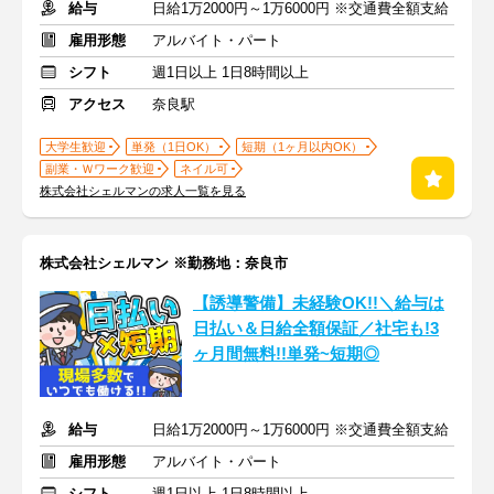
給与
日給1万2000円～1万6000円 ※交通費全額支給
雇用形態
アルバイト・パート
シフト
週1日以上 1日8時間以上
アクセス
奈良駅
大学生歓迎
単発（1日OK）
短期（1ヶ月以内OK）
副業・Ｗワーク歓迎
ネイル可
株式会社シェルマンの求人一覧を見る
株式会社シェルマン ※勤務地：奈良市
【誘導警備】未経験OK!!＼給与は
日払い＆日給全額保証／社宅も!3
ヶ月間無料!!単発~短期◎
給与
日給1万2000円～1万6000円 ※交通費全額支給
雇用形態
アルバイト・パート
シフト
週1日以上 1日8時間以上