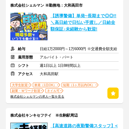
株式会社シェルマン ※勤務地：大和高田市
【誘導警備】単発~長期まで◎◎!!
＼高日給で日払い手渡し／日給全
額保証♪未経験から歓迎!
給与
日給1万2000円～1万6000円 ※交通費全額支給
雇用形態
アルバイト・パート
シフト
週1日以上 1日8時間以上
アクセス
大和高田駅
大学生歓迎
単発（1日OK）
短期（1ヶ月以内OK）
副業・Ｗワーク歓迎
ネイル可
株式会社シェルマンの求人一覧を見る
株式会社キンキセフテイ ※生駒駅周辺
【高速道路の夜勤警備スタッフ】<