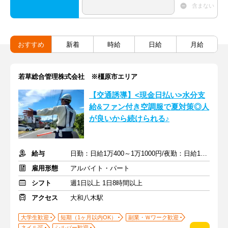
含まない
おすすめ
新着
時給
日給
月給
若草総合管理株式会社 ※橿原市エリア
【交通誘導】<現金日払い>水分支
給&ファン付き空調服で夏対策◎人
が良いから続けられる♪
給与
日勤：日給1万400～1万1000円/夜勤：日給1万3000～1万3500円
雇用形態
アルバイト・パート
シフト
週1日以上 1日8時間以上
アクセス
大和八木駅
大学生歓迎
短期（1ヶ月以内OK）
副業・Ｗワーク歓迎
ネイル可
シルバー歓迎