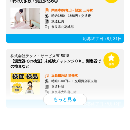
0代の方多数！負担少なめ◎
関西本線(亀山－難波)
王寺駅
時給1350～1550円＋交通費
派遣社員
奈良県北葛城郡
応募終了日：
8月31日
株式会社テクノ・サービス/815018
【測定器での検査】未経験チャレンジＯＫ。測定器で
の検査など
近鉄橿原線
筒井駅
時給1200円～ + 交通費全額支給
派遣社員
奈良県大和郡山市
応募終了日：
8月12日