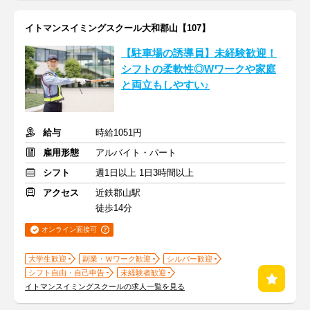
イトマンスイミングスクール大和郡山【107】
【駐車場の誘導員】未経験歓迎！
シフトの柔軟性◎Wワークや家庭
と両立もしやすい♪
給与
時給1051円
雇用形態
アルバイト・パート
シフト
週1日以上 1日3時間以上
アクセス
近鉄郡山駅
徒歩14分
オンライン面接可
大学生歓迎
副業・Ｗワーク歓迎
シルバー歓迎
シフト自由・自己申告
未経験者歓迎
イトマンスイミングスクールの求人一覧を見る