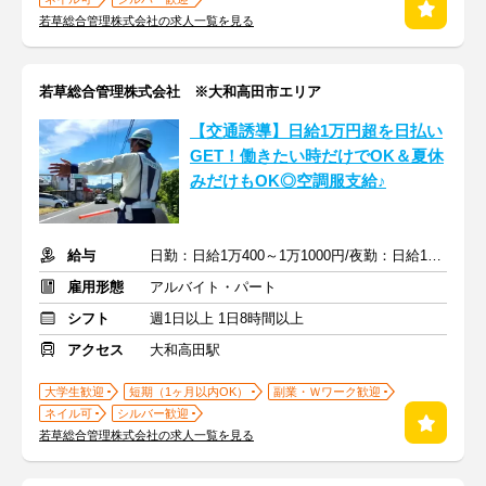
若草総合管理株式会社の求人一覧を見る
若草総合管理株式会社 ※大和高田市エリア
【交通誘導】日給1万円超を日払い
GET！働きたい時だけでOK＆夏休
みだけもOK◎空調服支給♪
給与
日勤：日給1万400～1万1000円/夜勤：日給1万3000～1万3500円
雇用形態
アルバイト・パート
シフト
週1日以上 1日8時間以上
アクセス
大和高田駅
大学生歓迎
短期（1ヶ月以内OK）
副業・Ｗワーク歓迎
ネイル可
シルバー歓迎
若草総合管理株式会社の求人一覧を見る