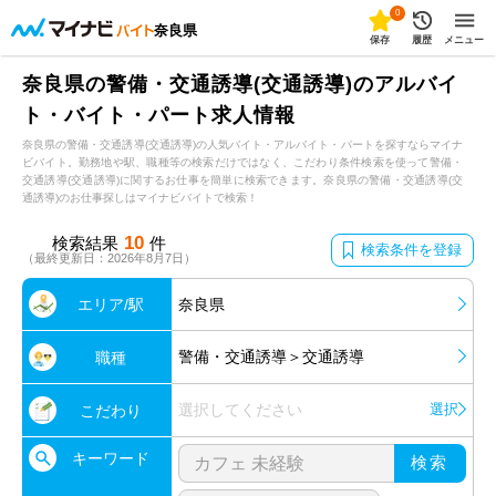
0
奈良県
保存
履歴
メニュー
奈良県の警備・交通誘導(交通誘導)のアルバイ
ト・バイト・パート求人情報
奈良県の警備・交通誘導(交通誘導)の人気バイト・アルバイト・パートを探すならマイナ
ビバイト。勤務地や駅、職種等の検索だけではなく、こだわり条件検索を使って警備・
交通誘導(交通誘導)に関するお仕事を簡単に検索できます。奈良県の警備・交通誘導(交
通誘導)のお仕事探しはマイナビバイトで検索！
10
検索結果
件
検索条件を登録
（最終更新日：2026年8月7日）
エリア/駅
奈良県
警備・交通誘導＞交通誘導
職種
選択してください
選択
こだわり
キーワード
検索