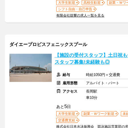
大学生歓迎
高校生歓迎
副業・Ｗワ
シフト自由・自己申告
有限会社鼓響の求人一覧を見る
ダイエープロビスフェニックスプール
【施設の受付スタッフ】土日祝も
スタッフ募集!未経験も◎
給与
時給1050円＋交通費
雇用形態
アルバイト・パート
アクセス
長岡駅
車10分
5
あと
日
大学生歓迎
副業・Ｗワーク歓迎
未
交通費支給
株式会社日本水泳振興会 競泳施設営業部の