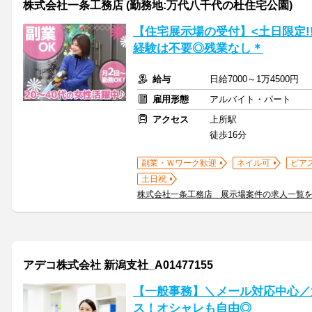
株式会社一条工務店 (勤務地:万代八千代の杜住宅公園)
【住宅展示場の受付】<土日限定!
経験は不要◎残業なし＊
給与
日給7000～1万4500円
雇用形態
アルバイト・パート
アクセス
上所駅
徒歩16分
副業・Ｗワーク歓迎
ネイル可
ピア
土日祝
株式会社一条工務店 展示場案件の求人一覧
アデコ株式会社 新潟支社_A01477155
【一般事務】＼メール対応中心／
ス！オシャレも自由◎