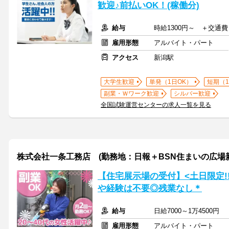
歓迎♪前払いOK！(稼働分)
給与
時給1300円～ ＋交通
雇用形態
アルバイト・パート
アクセス
新潟駅
大学生歓迎
単発（1日OK）
短期（
副業・Ｗワーク歓迎
シルバー歓迎
全国試験運営センターの求人一覧を見る
株式会社一条工務店 (勤務地：日報＋BSN住まいの広場
【住宅展示場の受付】<土日限定!!
や経験は不要◎残業なし＊
給与
日給7000～1万4500円
雇用形態
アルバイト・パート