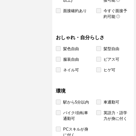
以上)
接可能
面接確約あり
今すぐ面接予
約可能
おしゃれ・自分らしさ
髪色自由
髪型自由
服装自由
ピアス可
ネイル可
ヒゲ可
環境
駅から5分以内
車通勤可
バイク/自転車
英語力・語学
通勤可
力が身に付く
PCスキルが身
に付く