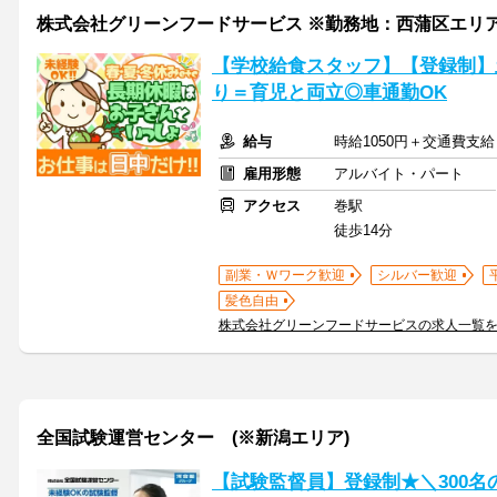
株式会社グリーンフードサービス ※勤務地：西蒲区エリ
【学校給食スタッフ】【登録制】
り＝育児と両立◎車通勤OK
給与
時給1050円＋交通費支給
雇用形態
アルバイト・パート
アクセス
巻駅
徒歩14分
副業・Ｗワーク歓迎
シルバー歓迎
髪色自由
株式会社グリーンフードサービスの求人一覧
全国試験運営センター (※新潟エリア)
【試験監督員】登録制★＼300