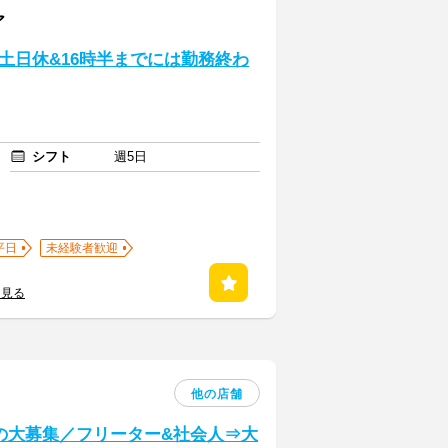
ア
土日休&16時半までには勤務終わ
シフト
週5日
平日
未経験者歓迎
を見る
他の店舗
名の大募集／フリーター&社会人⇒大