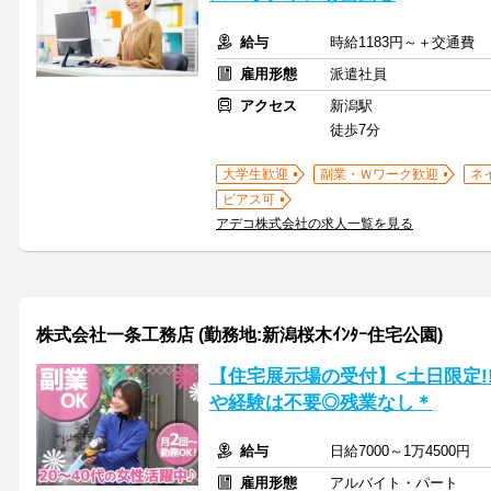
給与
時給1183円～＋交通費
雇用形態
派遣社員
アクセス
新潟駅
徒歩7分
大学生歓迎
副業・Ｗワーク歓迎
ネ
ピアス可
アデコ株式会社の求人一覧を見る
株式会社一条工務店 (勤務地:新潟桜木ｲﾝﾀｰ住宅公園)
【住宅展示場の受付】<土日限定!!
や経験は不要◎残業なし＊
給与
日給7000～1万4500円
雇用形態
アルバイト・パート