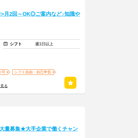
!>月2回～OK◎ご案内など♪知識や
シフト
週1日以上
ス可
シフト自由・自己申告
を見る
大量募集★大手企業で働くチャン