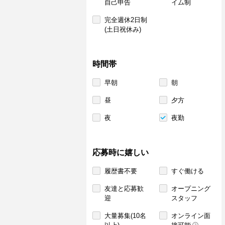
自己申告
イム制
完全週休2日制
(土日祝休み)
時間帯
早朝
朝
昼
夕方
夜
夜勤
応募時に嬉しい
履歴書不要
すぐ働ける
友達と応募歓
オープニング
迎
スタッフ
大量募集(10名
オンライン面