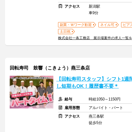
アクセス
新潟駅
車9分
副業・Ｗワーク歓迎
ネイル可
ピア
土日祝
株式会社一条工務店 展示場案件の求人一覧
回転寿司 鼓響（こきょう）燕三条店
【回転寿司スタッフ】シフト1週
し短期もOK！履歴書不要＊
給与
時給1050～1150円
雇用形態
アルバイト・パート
アクセス
燕三条駅
徒歩5分