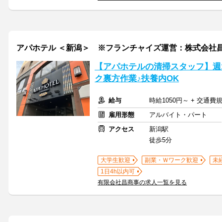
アパホテル ＜新潟＞ ※フランチャイズ運営：株式会社
【アパホテルの清掃スタッフ】週1
ク裏方作業♪扶養内OK
給与
時給1050円～ + 交通費
雇用形態
アルバイト・パート
アクセス
新潟駅
徒歩5分
大学生歓迎
副業・Ｗワーク歓迎
未
1日4h以内可
有限会社昌商事の求人一覧を見る