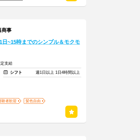
昌商事
日~15時までのシンプル＆モクモ
規定支給
シフト
週1日以上 1日4時間以上
経験者歓迎
髪色自由