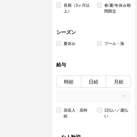
長期（3ヶ月以
春/夏/冬休み期
上）
間限定
シーズン
夏休み
プール・海
給与
時給
日給
月給
高収入・高時
日払い／週払
給
い