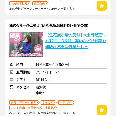
未経験者歓迎
髪色自由
株式会社グリーンフードサービスの求人一覧を見る
株式会社一条工務店 (勤務地:新潟桜木ｲﾝﾀｰ住宅公園)
【住宅展示場の受付】<土日限定!!
>月2回～OK◎ご案内など♪*知識や
経験は不要◎残業なし＊
給与
日給7000～1万4500円
雇用形態
アルバイト・パート
シフト
週1日以上
アクセス
新潟駅
車9分
副業・Ｗワーク歓迎
ネイル可
ピアス可
シフト自由・自己申告
土日祝
株式会社一条工務店 展示場案件の求人一覧を見る