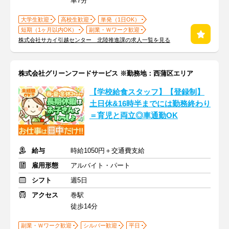
車7分
大学生歓迎
高校生歓迎
単発（1日OK）
短期（1ヶ月以内OK）
副業・Ｗワーク歓迎
株式会社サカイ引越センター 北陸推進課の求人一覧を見る
株式会社グリーンフードサービス ※勤務地：西蒲区エリア
【学校給食スタッフ】【登録制】
土日休&16時半までには勤務終わり
＝育児と両立◎車通勤OK
給与
時給1050円＋交通費支給
雇用形態
アルバイト・パート
シフト
週5日
アクセス
巻駅
徒歩14分
副業・Ｗワーク歓迎
シルバー歓迎
平日