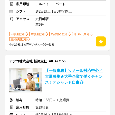
雇用形態
アルバイト・パート
シフト
週2日以上 1日3時間以上
アクセス
六日町駅
車6分
大学生歓迎
高校生歓迎
未経験者歓迎
1日4h以内可
主婦(夫)歓迎
株式会社はま寿司の求人一覧を見る
アデコ株式会社 新潟支社_A01477155
【一般事務】＼メール対応中心／
大量募集★大手企業で働くチャン
ス！オシャレも自由◎
給与
時給1183円～＋交通費
雇用形態
派遣社員
シフト
週2日以上 1日8時間以上