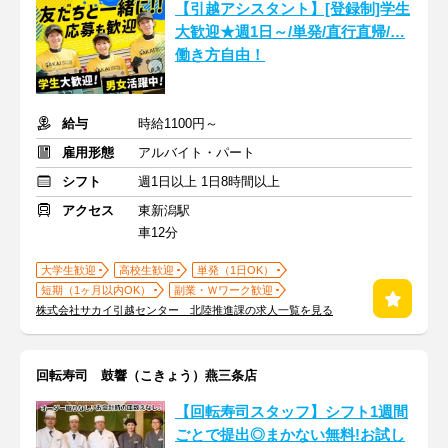
【引越アシスタント】[登録制]学生
大歓迎★週1日～/単発/直行直帰/…
働き方自由！
給与
時給1100円～
雇用形態
アルバイト・パート
シフト
週1日以上 1日8時間以上
アクセス
東新潟駅
車12分
大学生歓迎
高校生歓迎
単発（1日OK）
短期（1ヶ月以内OK）
副業・Ｗワーク歓迎
株式会社サカイ引越センター 北陸推進課の求人一覧を見る
回転寿司 鼓響（こきょう）燕三条店
【回転寿司スタッフ】シフト1週間
ごとで提出◎まかない無料!お試し