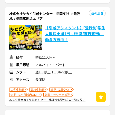
他の店舗
株式会社サカイ引越センター 長岡支社 ※勤務
地：長岡駅周辺エリア
【引越アシスタント】[登録制]学生
大歓迎★週1日～/単発/直行直帰/…
働き方自由！
給与
時給1100円～
雇用形態
アルバイト・パート
シフト
週1日以上 1日8時間以上
アクセス
長岡駅
大学生歓迎
高校生歓迎
単発（1日OK）
短期（1ヶ月以内OK）
副業・Ｗワーク歓迎
株式会社サカイ引越センター 北陸推進課の求人一覧を見る