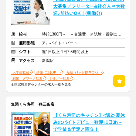
大募集／フリーター&社会人⇒大歓
迎♪前払いOK！(稼働分)
給与
時給1300円～ ＋交通費 ※試験・役割により手当あり
雇用形態
アルバイト・パート
シフト
週1日以上 1日7.5時間以上
アクセス
新潟駅
大学生歓迎
単発（1日OK）
短期（1ヶ月以内OK）
副業・Ｗワーク歓迎
シルバー歓迎
全国試験運営センターの求人一覧を見る
無添くら寿司 燕三条店
【くら寿司のキッチン】<週2>夏休
みのバイトデビュー歓迎♪1日3h～
で学業＆予定と両立！