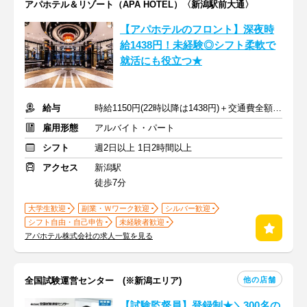
アパホテル＆リゾート（APA HOTEL）〈新潟駅前大通〉
【アパホテルのフロント】深夜時
給1438円！未経験◎シフト柔軟で
就活にも役立つ★
給与
時給1150円(22時以降は1438円)＋交通費全額支給
雇用形態
アルバイト・パート
シフト
週2日以上 1日2時間以上
アクセス
新潟駅
徒歩7分
大学生歓迎
副業・Ｗワーク歓迎
シルバー歓迎
シフト自由・自己申告
未経験者歓迎
アパホテル株式会社の求人一覧を見る
他の店舗
全国試験運営センター (※新潟エリア)
【試験監督員】登録制★＼300名の