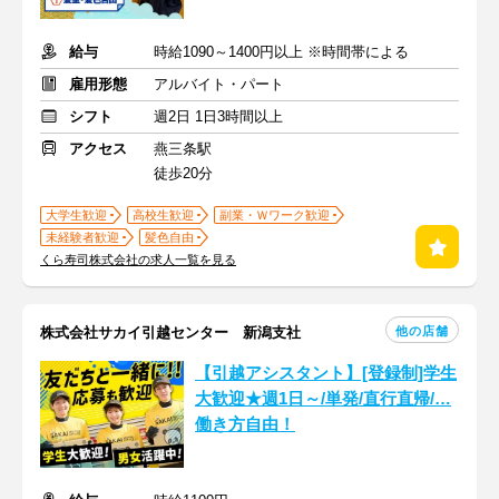
給与
時給1090～1400円以上 ※時間帯による
雇用形態
アルバイト・パート
シフト
週2日 1日3時間以上
アクセス
燕三条駅
徒歩20分
大学生歓迎
高校生歓迎
副業・Ｗワーク歓迎
未経験者歓迎
髪色自由
くら寿司株式会社の求人一覧を見る
他の店舗
株式会社サカイ引越センター 新潟支社
【引越アシスタント】[登録制]学生
大歓迎★週1日～/単発/直行直帰/…
働き方自由！