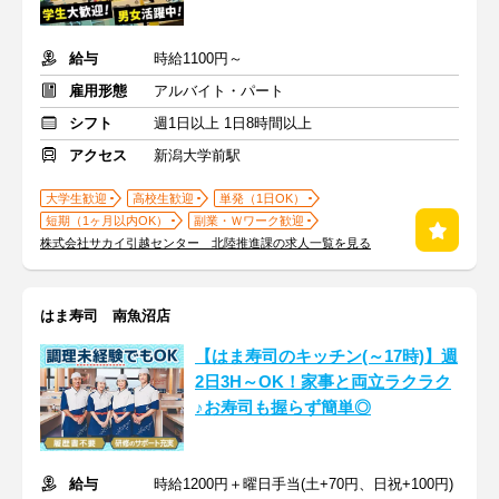
給与
時給1100円～
雇用形態
アルバイト・パート
シフト
週1日以上 1日8時間以上
アクセス
新潟大学前駅
大学生歓迎
高校生歓迎
単発（1日OK）
短期（1ヶ月以内OK）
副業・Ｗワーク歓迎
株式会社サカイ引越センター 北陸推進課の求人一覧を見る
はま寿司 南魚沼店
【はま寿司のキッチン(～17時)】週
2日3H～OK！家事と両立ラクラク
♪お寿司も握らず簡単◎
給与
時給1200円＋曜日手当(土+70円、日祝+100円)