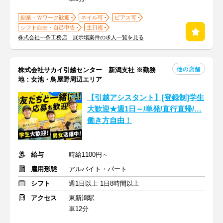
副業・Ｗワーク歓迎
ネイル可
ピアス可
シフト自由・自己申告
土日祝
株式会社一条工務店 展示場案件の求人一覧を見る
他の店舗
株式会社サカイ引越センター 新潟支社 ※勤務
地：女池・鳥屋野周辺エリア
【引越アシスタント】[登録制]学生
大歓迎★週1日～/単発/直行直帰/…
働き方自由！
給与
時給1100円～
雇用形態
アルバイト・パート
シフト
週1日以上 1日8時間以上
アクセス
東新潟駅
車12分