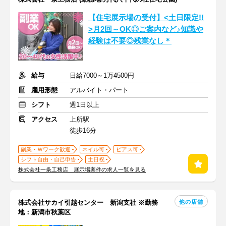
【住宅展示場の受付】<土日限定!!
>月2回～OK◎ご案内など♪知識や
経験は不要◎残業なし＊
給与
日給7000～1万4500円
雇用形態
アルバイト・パート
シフト
週1日以上
アクセス
上所駅
徒歩16分
副業・Ｗワーク歓迎
ネイル可
ピアス可
シフト自由・自己申告
土日祝
株式会社一条工務店 展示場案件の求人一覧を見る
他の店舗
株式会社サカイ引越センター 新潟支社 ※勤務
地：新潟市秋葉区