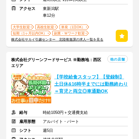
アクセス
東新潟駅
車12分
大学生歓迎
高校生歓迎
単発（1日OK）
短期（1ヶ月以内OK）
副業・Ｗワーク歓迎
株式会社サカイ引越センター 北陸推進課の求人一覧を見る
他の店舗
株式会社グリーンフードサービス ※勤務地：西区
エリア
【学校給食スタッフ】【登録制】
土日休&16時半までには勤務終わり
＝育児と両立◎車通勤OK
給与
時給1050円＋交通費支給
雇用形態
アルバイト・パート
シフト
週5日