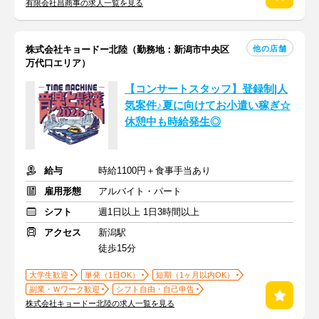
有限会社昌商事の求人一覧を見る
他の店舗
株式会社キョードー北陸（勤務地：新潟市中央区
万代口エリア）
【コンサートスタッフ】登録制|人
気案件♪夏に向けてお小遣い稼ぎ☆
休憩中も時給発生◎
給与
時給1100円＋食事手当あり
雇用形態
アルバイト・パート
シフト
週1日以上 1日3時間以上
アクセス
新潟駅
徒歩15分
大学生歓迎
単発（1日OK）
短期（1ヶ月以内OK）
副業・Ｗワーク歓迎
シフト自由・自己申告
株式会社キョードー北陸の求人一覧を見る