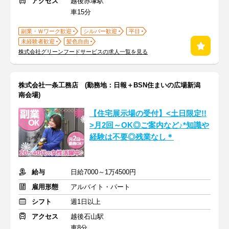
アクセス
越後赤塚駅
車15分
副業・Ｗワーク歓迎
シルバー歓迎
平日
未経験者歓迎
髪色自由
株式会社グリーンフードサービスの求人一覧を見る
株式会社一条工務店 (勤務地：日報＋BSN住まいの広場新潟
南会場)
【住宅展示場の受付】<土日限定!!
>月2回～OK◎ご案内など♪*知識や
経験は不要◎残業なし＊
給与
日給7000～1万4500円
雇用形態
アルバイト・パート
シフト
週1日以上
アクセス
越後石山駅
車8分