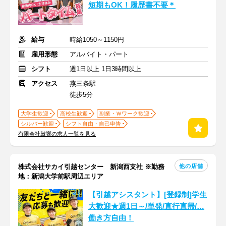
短期もOK！履歴書不要＊
給与
時給1050～1150円
雇用形態
アルバイト・パート
シフト
週1日以上 1日3時間以上
アクセス
燕三条駅
徒歩5分
大学生歓迎
高校生歓迎
副業・Ｗワーク歓迎
シルバー歓迎
シフト自由・自己申告
有限会社鼓響の求人一覧を見る
他の店舗
株式会社サカイ引越センター 新潟西支社 ※勤務
地：新潟大学前駅周辺エリア
【引越アシスタント】[登録制]学生
大歓迎★週1日～/単発/直行直帰/…
働き方自由！