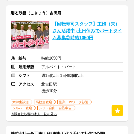
廻る鼓響（こきょう）吉田店
【回転寿司スタッフ】主婦（夫）
さん活躍中♪土日休みでパートタイ
ム募集◎時給1050円
給与
時給1050円
雇用形態
アルバイト・パート
シフト
週1日以上 1日4時間以上
アクセス
北吉田駅
徒歩10分
大学生歓迎
高校生歓迎
副業・Ｗワーク歓迎
シルバー歓迎
シフト自由・自己申告
有限会社鼓響の求人一覧を見る
株式会社一条工務店 (勤務地:万代八千代の杜住宅公園)