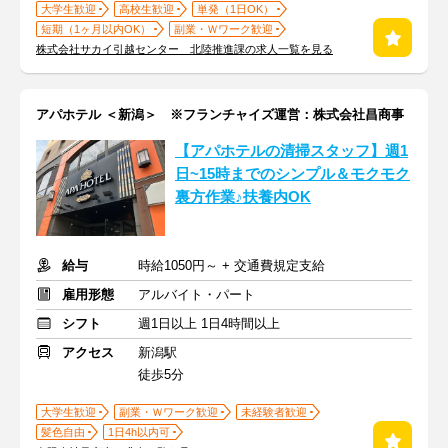
大学生歓迎
高校生歓迎
単発（1日OK）
短期（1ヶ月以内OK）
副業・Ｗワーク歓迎
株式会社サカイ引越センター 北陸推進課の求人一覧を見る
アパホテル ＜新潟＞ ※フランチャイズ運営：株式会社昌商事
【アパホテルの清掃スタッフ】週1
日~15時までのシンプル＆モクモク
裏方作業♪扶養内OK
給与
時給1050円～ + 交通費規定支給
雇用形態
アルバイト・パート
シフト
週1日以上 1日4時間以上
アクセス
新潟駅
徒歩5分
大学生歓迎
副業・Ｗワーク歓迎
未経験者歓迎
髪色自由
1日4h以内可