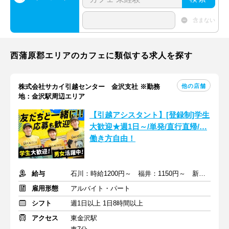
含まない
西蒲原郡エリアのカフェに類似する求人を探す
他の店舗
株式会社サカイ引越センター 金沢支社 ※勤務
地：金沢駅周辺エリア
【引越アシスタント】[登録制]学生
大歓迎★週1日～/単発/直行直帰/…
働き方自由！
給与
石川：時給1200円～ 福井：1150円～ 新潟：1100円～
雇用形態
アルバイト・パート
シフト
週1日以上 1日8時間以上
アクセス
東金沢駅