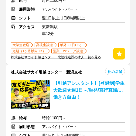
給与
時給1100円～
雇用形態
アルバイト・パート
シフト
週1日以上 1日8時間以上
アクセス
東新潟駅
車12分
大学生歓迎
高校生歓迎
単発（1日OK）
短期（1ヶ月以内OK）
副業・Ｗワーク歓迎
株式会社サカイ引越センター 北陸推進課の求人一覧を見る
他の店舗
株式会社サカイ引越センター 新潟支社
【引越アシスタント】[登録制]学生
大歓迎★週1日～/単発/直行直帰/…
働き方自由！
給与
時給1100円～
雇用形態
アルバイト・パート
シフト
週1日以上 1日8時間以上