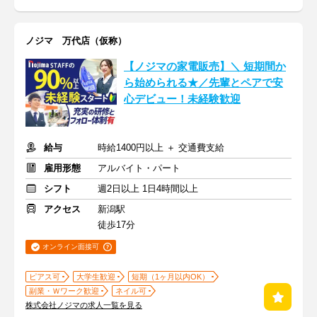
ノジマ 万代店（仮称）
【ノジマの家電販売】＼ 短期間か
ら始められる★／先輩とペアで安
心デビュー！未経験歓迎
給与
時給1400円以上 ＋ 交通費支給
雇用形態
アルバイト・パート
シフト
週2日以上 1日4時間以上
アクセス
新潟駅
徒歩17分
オンライン面接可
ピアス可
大学生歓迎
短期（1ヶ月以内OK）
副業・Ｗワーク歓迎
ネイル可
株式会社ノジマの求人一覧を見る