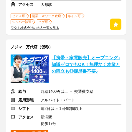
アクセス
大形駅
ピアス可
副業・Ｗワーク歓迎
ネイル可
シルバー歓迎
ヒゲ可
ワタミ株式会社の求人一覧を見る
ノジマ 万代店（仮称）
【携帯・家電販売】オープニング♪
知識ゼロでもOK！無理なく本業と
の両立も◎履歴書不要♪
給与
時給1400円以上 ＋ 交通費支給
雇用形態
アルバイト・パート
シフト
週2日以上 1日4時間以上
アクセス
新潟駅
徒歩17分