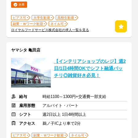
急募
ピアス可
大学生歓迎
高校生歓迎
副業・Ｗワーク歓迎
ネイル可
ロイヤルフードサービス株式会社の求人一覧を見る
ヤマシタ 亀田店
【インテリアショップのレジ】週2
日/1日4時間OKでシフト融通バッ
チリ◎雑貨好き必見！
給与
時給1100～1300円+交通費一部支給
雇用形態
アルバイト・パート
シフト
週2日以上 1日4時間以上
アクセス
鵜ノ子ICより車で2分
ピアス可
副業・Ｗワーク歓迎
ネイル可