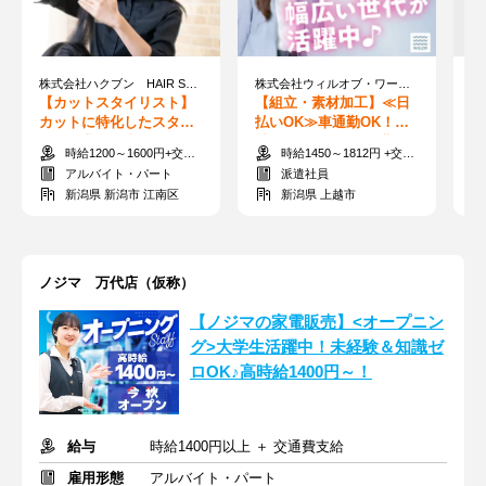
株式会社ハクブン HAIR SALON Best 新潟横越店
株式会社ウィルオブ・ワーク FO上越支店
【カットスタイリスト】
【組立・素材加工】≪日
【
カットに特化したスタイ
払いOK≫車通勤OK！正
レ
リスト業務♪ブランクOK♪
社員登用あり＊即日勤務
広
時給1200～1600円+交通費全額支給
時給1450～1812円 +交通費
要：美容師免許
◎南高田駅_H129091
料
アルバイト・パート
派遣社員
新潟県 新潟市 江南区
新潟県 上越市
ノジマ 万代店（仮称）
【ノジマの家電販売】<オープニン
グ>大学生活躍中！未経験＆知識ゼ
ロOK♪高時給1400円～！
給与
時給1400円以上 ＋ 交通費支給
雇用形態
アルバイト・パート