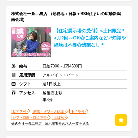
株式会社一条工務店 (勤務地：日報＋BSN住まいの広場新潟
南会場)
【住宅展示場の受付】<土日限定!!
>月2回～OK◎ご案内など♪*知識や
経験は不要◎残業なし＊
給与
日給7000～1万4500円
雇用形態
アルバイト・パート
シフト
週1日以上
アクセス
越後石山駅
車8分
ピアス可
副業・Ｗワーク歓迎
ネイル可
シフト自由・自己申告
土日祝
株式会社一条工務店 展示場案件の求人一覧を見る