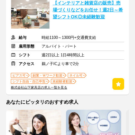
【インテリアと雑貨店の販売】売
場づくりなどをお任せ！週2日～希
望シフトOK◎未経験歓迎
給与
時給1100～1300円+交通費支給
雇用形態
アルバイト・パート
シフト
週2日以上 1日4時間以上
アクセス
鵜ノ子ICより車で2分
ピアス可
副業・Ｗワーク歓迎
ネイル可
シフト自由・自己申告
未経験者歓迎
株式会社山下家具店の求人一覧を見る
あなたにピッタリのおすすめ求人