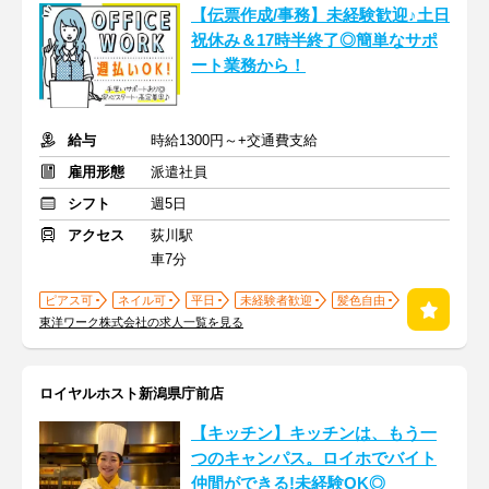
【伝票作成/事務】未経験歓迎♪土日
祝休み＆17時半終了◎簡単なサポ
ート業務から！
給与
時給1300円～+交通費支給
雇用形態
派遣社員
シフト
週5日
アクセス
荻川駅
車7分
ピアス可
ネイル可
平日
未経験者歓迎
髪色自由
東洋ワーク株式会社の求人一覧を見る
ロイヤルホスト新潟県庁前店
【キッチン】キッチンは、もう一
つのキャンパス。ロイホでバイト
仲間ができる!未経験OK◎