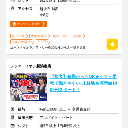
シフト
週1日以上 1日8時間以上
アクセス
越後石山駅
車8分
オンライン面接可
ピアス可
大学生歓迎
副業・Ｗワーク歓迎
シルバー歓迎
ヒゲ可
ユースタイルラボラトリー株式会社の求人一覧を見る
ノジマ イオン新潟南店
【接客】短期からもOK★シフト柔
軟で働きやすい♪未経験も高時給14
00円スタート！
給与
時給1400円以上 ＋ 交通費支給
雇用形態
アルバイト・パート
シフト
週3日以上 1日4時間以上