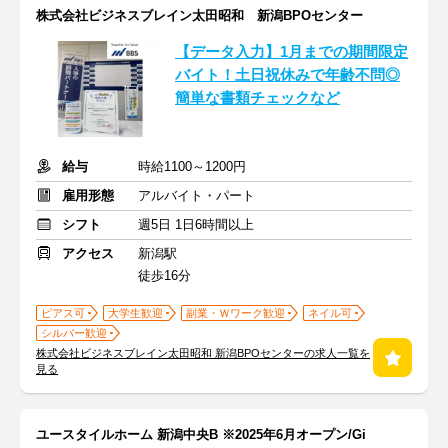
株式会社ビジネスブレイン太田昭和 新潟BPOセンター
【データ入力】1月までの期間限定
バイト！土日祝休みで年齢不問◎
簡単な書類チェックなど
給与
時給1100～1200円
雇用形態
アルバイト・パート
シフト
週5日 1日6時間以上
アクセス
新潟駅
徒歩16分
ピアス可
大学生歓迎
副業・Ｗワーク歓迎
ネイル可
シルバー歓迎
株式会社ビジネスブレイン太田昭和 新潟BPOセンターの求人一覧を
見る
ユースタイルホーム 新潟中央B ※2025年6月オープン/Gi