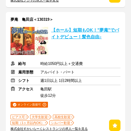
株式会社ノジマの求人一覧を見る
夢庵 亀田店＜130319＞
【ホール】短期もOK！"夢庵"でバ
イトデビュー！髪色自由♪
給与
時給1050円以上＋交通費
雇用形態
アルバイト・パート
シフト
週1日以上 1日2時間以上
アクセス
亀田駅
徒歩12分
オンライン面接可
ピアス可
大学生歓迎
高校生歓迎
短期（1ヶ月以内OK）
シルバー歓迎
株式会社すかいらーくレストランツの求人一覧を見る