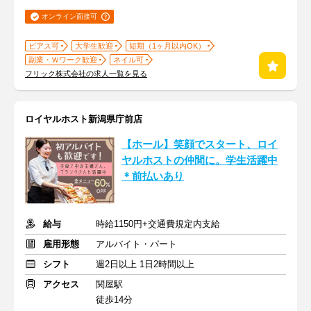
オンライン面接可
ピアス可
大学生歓迎
短期（1ヶ月以内OK）
副業・Ｗワーク歓迎
ネイル可
フリック株式会社の求人一覧を見る
ロイヤルホスト新潟県庁前店
【ホール】笑顔でスタート、ロイ
ヤルホストの仲間に。学生活躍中
＊前払いあり
給与
時給1150円+交通費規定内支給
雇用形態
アルバイト・パート
シフト
週2日以上 1日2時間以上
アクセス
関屋駅
徒歩14分