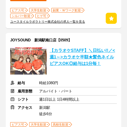
ピアス可
大学生歓迎
副業・Ｗワーク歓迎
シルバー歓迎
ヒゲ可
ユースタイルラボラトリー株式会社の求人一覧を見る
JOYSOUND 新潟駅南口店【0509】
【カラオケSTAFF】＼日払い!!／<
週1～>カラオケ半額★髪色ネイル
ピアスOK◎給与は1分毎！
給与
時給1080円
雇用形態
アルバイト・パート
シフト
週1日以上 1日4時間以上
アクセス
新潟駅
徒歩6分
ピアス可
大学生歓迎
高校生歓迎