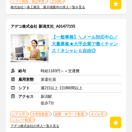
シフト自由・自己申告
土日祝
株式会社一条工務店 展示場案件の求人一覧を見る
アデコ株式会社 新潟支社_A01477155
【一般事務】＼メール対応中心／
大量募集★大手企業で働くチャン
ス！オシャレも自由◎
給与
時給1183円～＋交通費
雇用形態
派遣社員
シフト
週2日以上 1日8時間以上
アクセス
新潟駅
徒歩7分
ピアス可
大学生歓迎
副業・Ｗワーク歓迎
ネイル可
シルバー歓迎
アデコ株式会社の求人一覧を見る