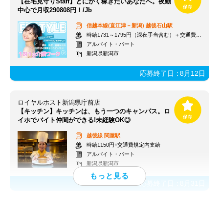
【在宅見守りStaff】とにかく稼ぎたいあなたへ。夜勤
中心で月収290808円！/Jb
信越本線(直江津－新潟)
越後石山駅
時給1731～1795円（深夜手当含む）＋交通費支給
アルバイト・パート
新潟県新潟市
応募終了日：
8月12日
ロイヤルホスト新潟県庁前店
【キッチン】キッチンは、もう一つのキャンパス。ロ
イホでバイト仲間ができる!未経験OK◎
越後線
関屋駅
時給1150円+交通費規定内支給
アルバイト・パート
新潟県新潟市
応募終了日：
8月31日