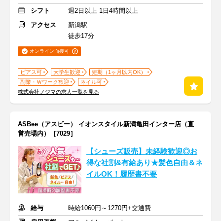
シフト
週2日以上 1日4時間以上
アクセス
新潟駅
徒歩17分
オンライン面接可
ピアス可
大学生歓迎
短期（1ヶ月以内OK）
副業・Ｗワーク歓迎
ネイル可
株式会社ノジマの求人一覧を見る
ASBee（アスビー） イオンスタイル新潟亀田インター店（直
営売場内）［7029］
【シューズ販売】未経験歓迎◎お
得な社割&有給あり★髪色自由＆ネ
イルOK！履歴書不要
給与
時給1060円～1270円+交通費