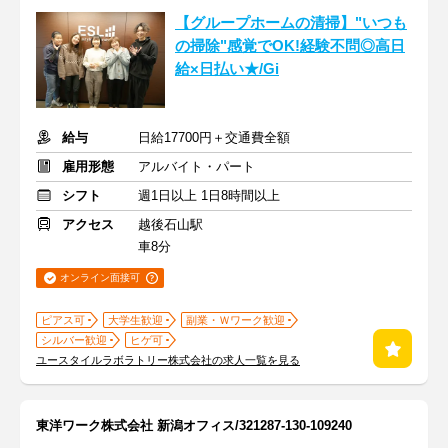
【グループホームの清掃】"いつも
の掃除"感覚でOK!経験不問◎高日
給×日払い★/Gi
給与
日給17700円＋交通費全額
雇用形態
アルバイト・パート
シフト
週1日以上 1日8時間以上
アクセス
越後石山駅
車8分
オンライン面接可
ピアス可
大学生歓迎
副業・Ｗワーク歓迎
シルバー歓迎
ヒゲ可
ユースタイルラボラトリー株式会社の求人一覧を見る
東洋ワーク株式会社 新潟オフィス/321287-130-109240