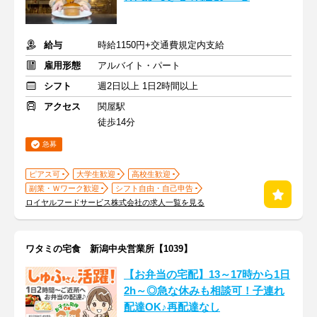
給与
時給1150円+交通費規定内支給
雇用形態
アルバイト・パート
シフト
週2日以上 1日2時間以上
アクセス
関屋駅
徒歩14分
急募
ピアス可
大学生歓迎
高校生歓迎
副業・Ｗワーク歓迎
シフト自由・自己申告
ロイヤルフードサービス株式会社の求人一覧を見る
ワタミの宅食 新潟中央営業所【1039】
【お弁当の宅配】13～17時から1日
2h～◎急な休みも相談可！子連れ
配達OK♪再配達なし