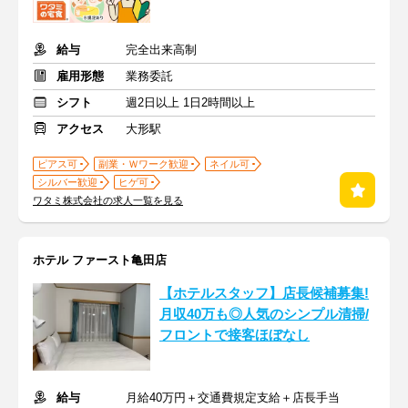
給与
完全出来高制
雇用形態
業務委託
シフト
週2日以上 1日2時間以上
アクセス
大形駅
ピアス可
副業・Ｗワーク歓迎
ネイル可
シルバー歓迎
ヒゲ可
ワタミ株式会社の求人一覧を見る
ホテル ファースト亀田店
【ホテルスタッフ】店長候補募集!
月収40万も◎人気のシンプル清掃/
フロントで接客ほぼなし
給与
月給40万円＋交通費規定支給＋店長手当