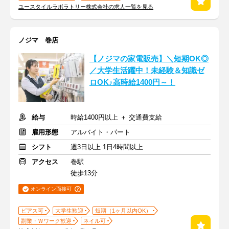
ユースタイルラボラトリー株式会社の求人一覧を見る
ノジマ 巻店
【ノジマの家電販売】＼短期OK◎
／大学生活躍中！未経験＆知識ゼ
ロOK♪高時給1400円～！
給与
時給1400円以上 ＋ 交通費支給
雇用形態
アルバイト・パート
シフト
週3日以上 1日4時間以上
アクセス
巻駅
徒歩13分
オンライン面接可
ピアス可
大学生歓迎
短期（1ヶ月以内OK）
副業・Ｗワーク歓迎
ネイル可