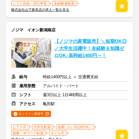
シフト自由・自己申告
未経験者歓迎
株式会社山下家具店の求人一覧を見る
ノジマ イオン新潟南店
【ノジマの家電販売】＼短期OK◎
／大学生活躍中！未経験＆知識ゼ
ロOK♪高時給1400円～！
給与
時給1400円以上 ＋ 交通費支給
雇用形態
アルバイト・パート
シフト
週3日以上 1日4時間以上
アクセス
亀田駅
オンライン面接可
ピアス可
大学生歓迎
短期（1ヶ月以内OK）
副業・Ｗワーク歓迎
ネイル可