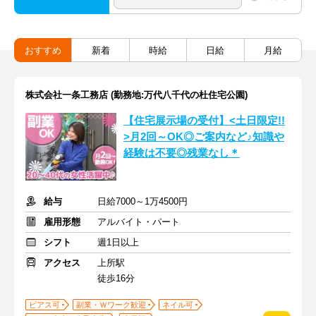
おすすめ
新着
時給
日給
月給
株式会社一条工務店 (勤務地:万代八千代の杜住宅公園)
【住宅展示場の受付】<土日限定!!
>月2回～OK◎ご案内など♪知識や
経験は不要◎残業なし＊
給与
日給7000～1万4500円
雇用形態
アルバイト・パート
シフト
週1日以上
アクセス
上所駅
徒歩16分
ピアス可
副業・Ｗワーク歓迎
ネイル可