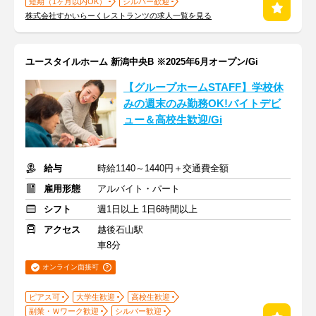
短期（1ヶ月以内OK）
シルバー歓迎
株式会社すかいらーくレストランツの求人一覧を見る
ユースタイルホーム 新潟中央B ※2025年6月オープン/Gi
【グループホームSTAFF】学校休
みの週末のみ勤務OK!バイトデビ
ュー＆高校生歓迎/Gi
給与
時給1140～1440円＋交通費全額
雇用形態
アルバイト・パート
シフト
週1日以上 1日6時間以上
アクセス
越後石山駅
車8分
オンライン面接可
ピアス可
大学生歓迎
高校生歓迎
副業・Ｗワーク歓迎
シルバー歓迎