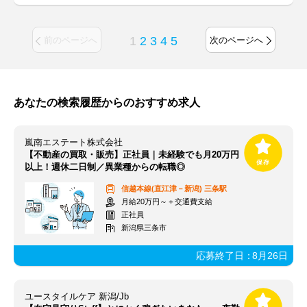
1
2
3
4
5
前のページへ
次のページへ
あなたの検索履歴からのおすすめ求人
嵐南エステート株式会社
【不動産の買取・販売】正社員｜未経験でも月20万円
以上！週休二日制／異業種からの転職◎
信越本線(直江津－新潟)
三条駅
月給20万円～＋交通費支給
正社員
新潟県三条市
応募終了日：
8月26日
ユースタイルケア 新潟/Jb