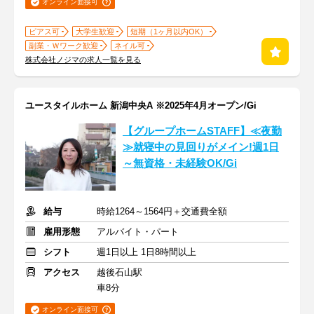
オンライン面接可
ピアス可
大学生歓迎
短期（1ヶ月以内OK）
副業・Ｗワーク歓迎
ネイル可
株式会社ノジマの求人一覧を見る
ユースタイルホーム 新潟中央A ※2025年4月オープン/Gi
【グループホームSTAFF】≪夜勤
≫就寝中の見回りがメイン!週1日
～無資格・未経験OK/Gi
給与
時給1264～1564円＋交通費全額
雇用形態
アルバイト・パート
シフト
週1日以上 1日8時間以上
アクセス
越後石山駅
車8分
オンライン面接可