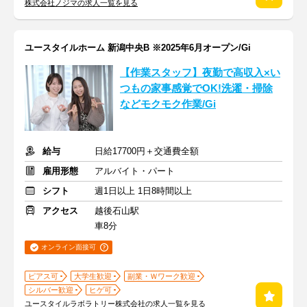
株式会社ノジマの求人一覧を見る
ユースタイルホーム 新潟中央B ※2025年6月オープン/Gi
【作業スタッフ】夜勤で高収入×い
つもの家事感覚でOK!洗濯・掃除
などモクモク作業/Gi
給与
日給17700円＋交通費全額
雇用形態
アルバイト・パート
シフト
週1日以上 1日8時間以上
アクセス
越後石山駅
車8分
オンライン面接可
ピアス可
大学生歓迎
副業・Ｗワーク歓迎
シルバー歓迎
ヒゲ可
ユースタイルラボラトリー株式会社の求人一覧を見る