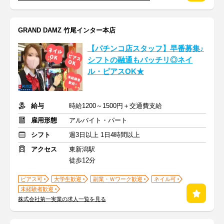
GRAND DAMZ 竹尾インター本店
【パチンコ店スタッフ】早番募集♪
シフトの融通もバッチリ◎ネイ
ル・ピアスOK★
給与
時給1200～1500円＋交通費支給
雇用形態
アルバイト・パート
シフト
週3日以上 1日4時間以上
アクセス
東新潟駅
徒歩12分
ピアス可
大学生歓迎
副業・Ｗワーク歓迎
ネイル可
未経験者歓迎
株式会社第一実業の求人一覧を見る