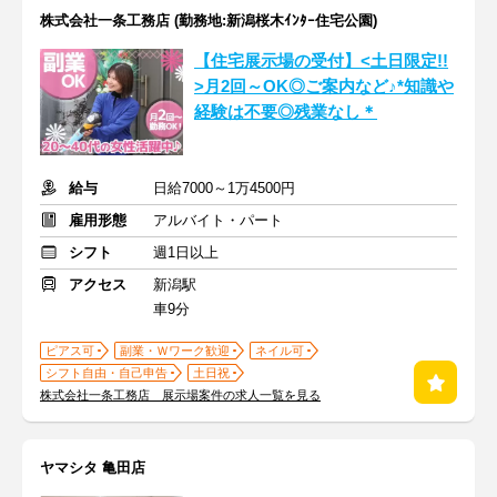
株式会社一条工務店 (勤務地:新潟桜木ｲﾝﾀｰ住宅公園)
【住宅展示場の受付】<土日限定!!
>月2回～OK◎ご案内など♪*知識や
経験は不要◎残業なし＊
給与
日給7000～1万4500円
雇用形態
アルバイト・パート
シフト
週1日以上
アクセス
新潟駅
車9分
ピアス可
副業・Ｗワーク歓迎
ネイル可
シフト自由・自己申告
土日祝
株式会社一条工務店 展示場案件の求人一覧を見る
ヤマシタ 亀田店