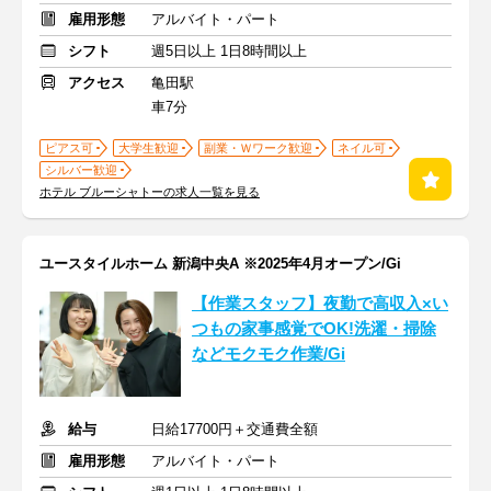
雇用形態
アルバイト・パート
シフト
週5日以上 1日8時間以上
アクセス
亀田駅
車7分
ピアス可
大学生歓迎
副業・Ｗワーク歓迎
ネイル可
シルバー歓迎
ホテル ブルーシャトーの求人一覧を見る
ユースタイルホーム 新潟中央A ※2025年4月オープン/Gi
【作業スタッフ】夜勤で高収入×い
つもの家事感覚でOK!洗濯・掃除
などモクモク作業/Gi
給与
日給17700円＋交通費全額
雇用形態
アルバイト・パート