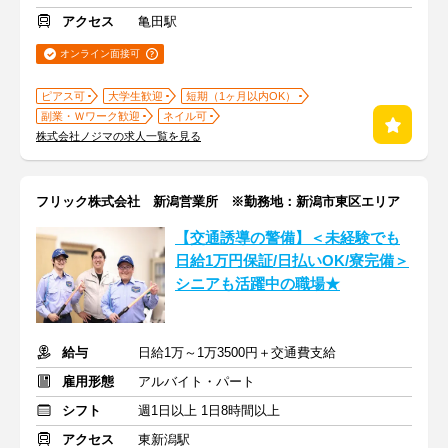
アクセス
亀田駅
オンライン面接可
ピアス可
大学生歓迎
短期（1ヶ月以内OK）
副業・Ｗワーク歓迎
ネイル可
株式会社ノジマの求人一覧を見る
フリック株式会社 新潟営業所 ※勤務地：新潟市東区エリア
【交通誘導の警備】＜未経験でも
日給1万円保証/日払いOK/寮完備＞
シニアも活躍中の職場★
給与
日給1万～1万3500円＋交通費支給
雇用形態
アルバイト・パート
シフト
週1日以上 1日8時間以上
アクセス
東新潟駅