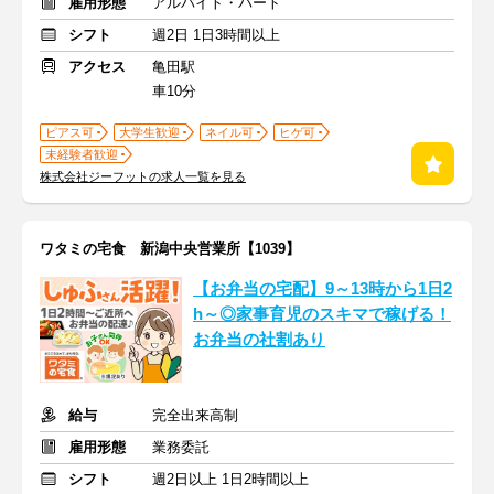
雇用形態
アルバイト・パート
シフト
週2日 1日3時間以上
アクセス
亀田駅
車10分
ピアス可
大学生歓迎
ネイル可
ヒゲ可
未経験者歓迎
株式会社ジーフットの求人一覧を見る
ワタミの宅食 新潟中央営業所【1039】
【お弁当の宅配】9～13時から1日2
h～◎家事育児のスキマで稼げる！
お弁当の社割あり
給与
完全出来高制
雇用形態
業務委託
シフト
週2日以上 1日2時間以上