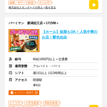
副業・Ｗワーク歓迎
ネイル可
株式会社スタンダードの求人一覧を見る
バーミヤン 新潟近江店＜171598＞
【ホール】短期もOK！人気中華の
お店！髪色自由
給与
時給1050円以上＋交通費
雇用形態
アルバイト・パート
シフト
週1日以上 1日2時間以上
アクセス
関屋駅
車6分
オンライン面接可
ピアス可
大学生歓迎
高校生歓迎