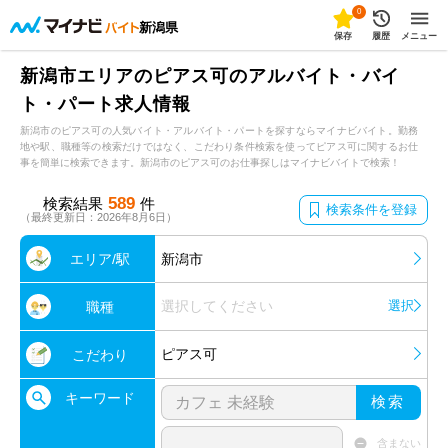
0
新潟県
保存
履歴
メニュー
新潟市エリアのピアス可のアルバイト・バイ
ト・パート求人情報
新潟市のピアス可の人気バイト・アルバイト・パートを探すならマイナビバイト。勤務
地や駅、職種等の検索だけではなく、こだわり条件検索を使ってピアス可に関するお仕
事を簡単に検索できます。新潟市のピアス可のお仕事探しはマイナビバイトで検索！
589
検索結果
件
検索条件を登録
（最終更新日：2026年8月6日）
エリア/駅
新潟市
選択してください
選択
職種
ピアス可
こだわり
キーワード
検索
含まない