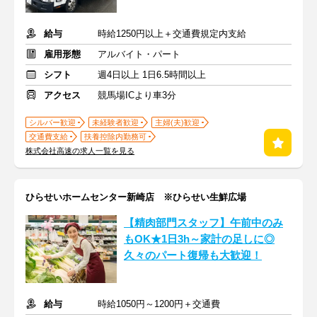
給与
時給1250円以上＋交通費規定内支給
雇用形態
アルバイト・パート
シフト
週4日以上 1日6.5時間以上
アクセス
競馬場ICより車3分
シルバー歓迎
未経験者歓迎
主婦(夫)歓迎
交通費支給
扶養控除内勤務可
株式会社高速の求人一覧を見る
ひらせいホームセンター新崎店 ※ひらせい生鮮広場
【精肉部門スタッフ】午前中のみ
もOK★1日3h～家計の足しに◎
久々のパート復帰も大歓迎！
給与
時給1050円～1200円＋交通費