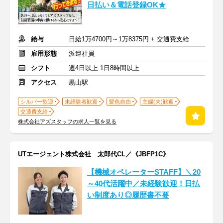
日払い＆電話登録OK★
給与
日給1万4700円～1万8375円 + 交通費支給
雇用形態
派遣社員
シフト
週4日以上 1日8時間以上
アクセス
黒山駅
シルバー歓迎
未経験者歓迎
髪色自由
主婦(夫)歓迎
交通費支給
株式会社アズスタッフの求人一覧を見る
UTエージェント株式会社 太郎代CL／《JBFP1C》
【機械オペレーターSTAFF】＼20
～40代活躍中／未経験歓迎！日払
い制度あり◎履歴書不要