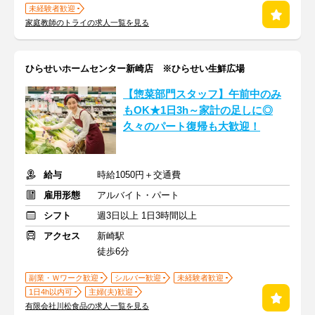
未経験者歓迎
家庭教師のトライの求人一覧を見る
ひらせいホームセンター新崎店 ※ひらせい生鮮広場
【惣菜部門スタッフ】午前中のみ
もOK★1日3h～家計の足しに◎
久々のパート復帰も大歓迎！
給与
時給1050円＋交通費
雇用形態
アルバイト・パート
シフト
週3日以上 1日3時間以上
アクセス
新崎駅
徒歩6分
副業・Ｗワーク歓迎
シルバー歓迎
未経験者歓迎
1日4h以内可
主婦(夫)歓迎
有限会社川松食品の求人一覧を見る