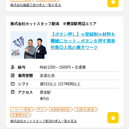
株式会社義建工舎の求人一覧を見る
株式会社ホットスタッフ新潟 ※豊栄駅周辺エリア
【ボタン押し】≪登録制≫材料を
機械にセット→ボタンを押す簡単
作業◎人気の裏方ワーク
給与
時給1250～1500円＋交通費
雇用形態
派遣社員
シフト
週5日以上 1日7時間以上
アクセス
豊栄駅
車5分
シルバー歓迎
平日
未経験者歓迎
主婦(夫)歓迎
交通費支給
株式会社ホットスタッフ新潟の求人一覧を見る