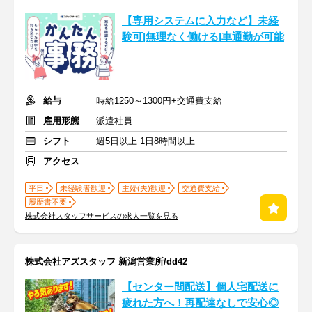
【専用システムに入力など】未経
験可|無理なく働ける|車通勤が可能
給与
時給1250～1300円+交通費支給
雇用形態
派遣社員
シフト
週5日以上 1日8時間以上
アクセス
平日
未経験者歓迎
主婦(夫)歓迎
交通費支給
履歴書不要
株式会社スタッフサービスの求人一覧を見る
株式会社アズスタッフ 新潟営業所/dd42
【センター間配送】個人宅配送に
疲れた方へ！再配達なしで安心◎