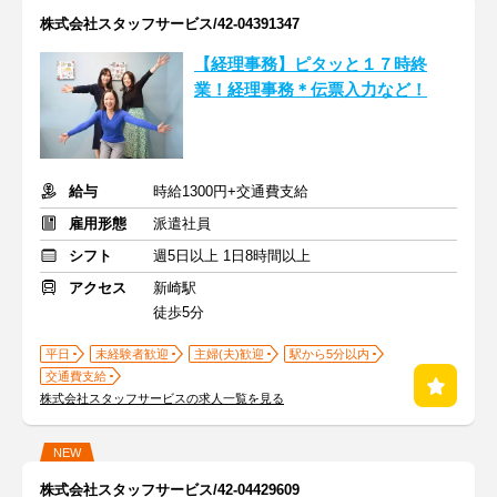
株式会社スタッフサービス/42-04391347
【経理事務】ピタッと１７時終
業！経理事務＊伝票入力など！
給与
時給1300円+交通費支給
雇用形態
派遣社員
シフト
週5日以上 1日8時間以上
アクセス
新崎駅
徒歩5分
平日
未経験者歓迎
主婦(夫)歓迎
駅から5分以内
交通費支給
株式会社スタッフサービスの求人一覧を見る
NEW
株式会社スタッフサービス/42-04429609