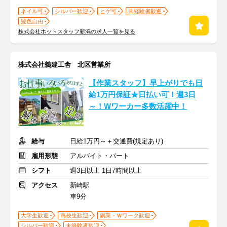
ネイル可
シルバー歓迎
ヒゲ可
未経験者歓迎
髪色自由
株式会社ホットスタッフ新潟の求人一覧を見る
株式会社義建工舎 北区営業所
【作業スタッフ】早上がりでも日
給1万円保証★日払い可！週3日
～！Wワーカー多数活躍中！
給与
日給1万円～＋交通費(規定あり)
雇用形態
アルバイト・パート
シフト
週3日以上 1日7時間以上
アクセス
新崎駅
車9分
大学生歓迎
高校生歓迎
副業・Ｗワーク歓迎
シルバー歓迎
未経験者歓迎