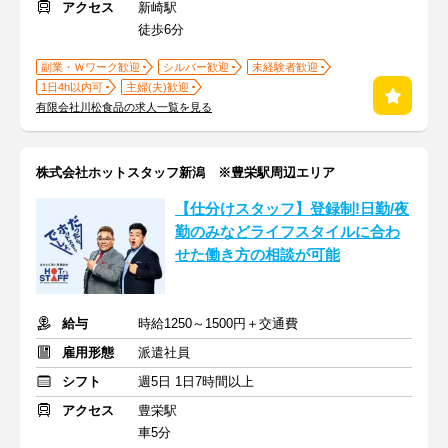
アクセス
新崎駅
徒歩6分
副業・Ｗワーク歓迎
シルバー歓迎
未経験者歓迎
1日4h以内可
主婦(夫)歓迎
有限会社川松食品の求人一覧を見る
株式会社ホットスタッフ新潟 ※豊栄駅周辺エリア
【仕分けスタッフ】登録制!日勤/夜
勤のみなどライフスタイルに合わ
せた働き方の相談が可能
給与
時給1250～1500円＋交通費
雇用形態
派遣社員
シフト
週5日 1日7時間以上
アクセス
豊栄駅
車5分