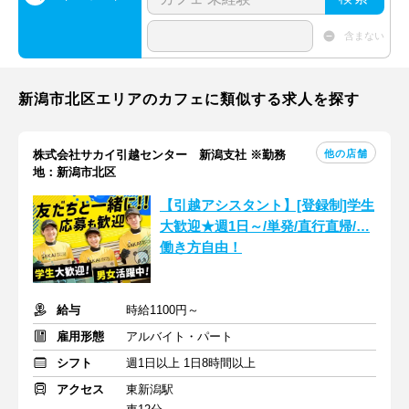
含まない
新潟市北区エリアのカフェに類似する求人を探す
他の店舗
株式会社サカイ引越センター 新潟支社 ※勤務
地：新潟市北区
【引越アシスタント】[登録制]学生
大歓迎★週1日～/単発/直行直帰/…
働き方自由！
給与
時給1100円～
雇用形態
アルバイト・パート
シフト
週1日以上 1日8時間以上
アクセス
東新潟駅