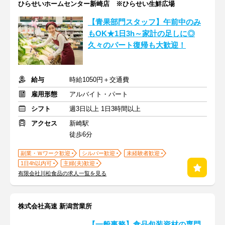
ひらせいホームセンター新崎店 ※ひらせい生鮮広場
【青果部門スタッフ】午前中のみ
もOK★1日3h～家計の足しに◎
久々のパート復帰も大歓迎！
給与
時給1050円＋交通費
雇用形態
アルバイト・パート
シフト
週3日以上 1日3時間以上
アクセス
新崎駅
徒歩6分
副業・Ｗワーク歓迎
シルバー歓迎
未経験者歓迎
1日4h以内可
主婦(夫)歓迎
有限会社川松食品の求人一覧を見る
株式会社高速 新潟営業所
【一般事務】食品包装資材の専門