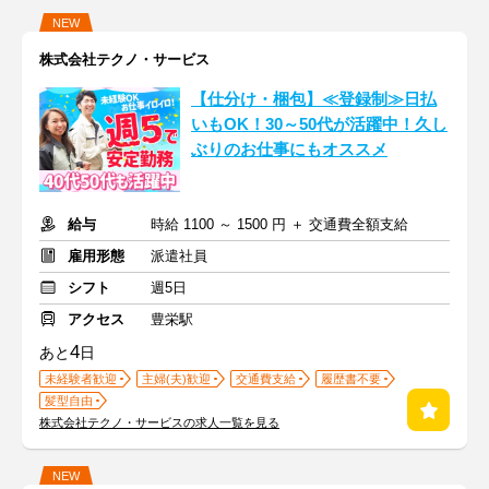
NEW
株式会社テクノ・サービス
【仕分け・梱包】≪登録制≫日払
いもOK！30～50代が活躍中！久し
ぶりのお仕事にもオススメ
給与
時給 1100 ～ 1500 円 ＋ 交通費全額支給
雇用形態
派遣社員
シフト
週5日
アクセス
豊栄駅
4
あと
日
未経験者歓迎
主婦(夫)歓迎
交通費支給
履歴書不要
髪型自由
株式会社テクノ・サービスの求人一覧を見る
NEW