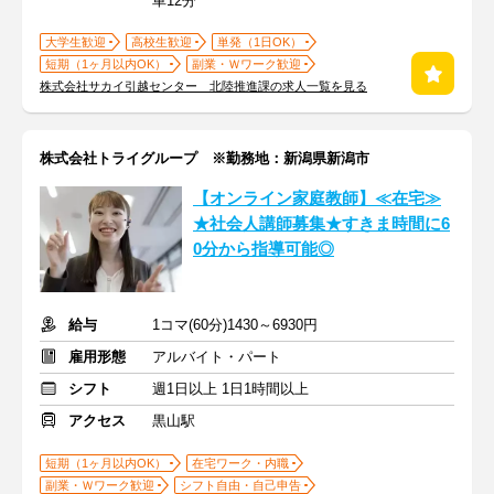
車12分
大学生歓迎
高校生歓迎
単発（1日OK）
短期（1ヶ月以内OK）
副業・Ｗワーク歓迎
株式会社サカイ引越センター 北陸推進課の求人一覧を見る
株式会社トライグループ ※勤務地：新潟県新潟市
【オンライン家庭教師】≪在宅≫
★社会人講師募集★すきま時間に6
0分から指導可能◎
給与
1コマ(60分)1430～6930円
雇用形態
アルバイト・パート
シフト
週1日以上 1日1時間以上
アクセス
黒山駅
短期（1ヶ月以内OK）
在宅ワーク・内職
副業・Ｗワーク歓迎
シフト自由・自己申告