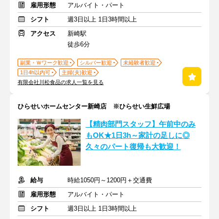
雇用形態
アルバイト・パート
シフト
週3日以上 1日3時間以上
アクセス
新崎駅
徒歩6分
副業・Ｗワーク歓迎
シルバー歓迎
未経験者歓迎
1日4h以内可
主婦(夫)歓迎
有限会社川松食品の求人一覧を見る
ひらせいホームセンター新崎店 ※ひらせい生鮮広場
【精肉部門スタッフ】午前中のみ
もOK★1日3h～家計の足しに◎
久々のパート復帰も大歓迎！
給与
時給1050円～1200円＋交通費
雇用形態
アルバイト・パート
シフト
週3日以上 1日3時間以上