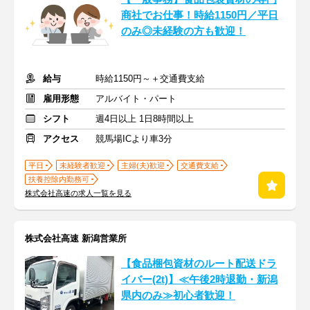
商社でお仕事！時給1150円／平日
のみ◎未経験の方も歓迎！
給与
時給1150円～＋交通費支給
雇用形態
アルバイト・パート
シフト
週4日以上 1日8時間以上
アクセス
競馬場ICより車3分
平日
未経験者歓迎
主婦(夫)歓迎
交通費支給
扶養控除内勤務可
株式会社高速の求人一覧を見る
株式会社高速 新潟営業所
【食品梱包資材のルート配送ドラ
イバー(2t)】≪午後2時退勤・新潟
県内のみ≫初心者歓迎！