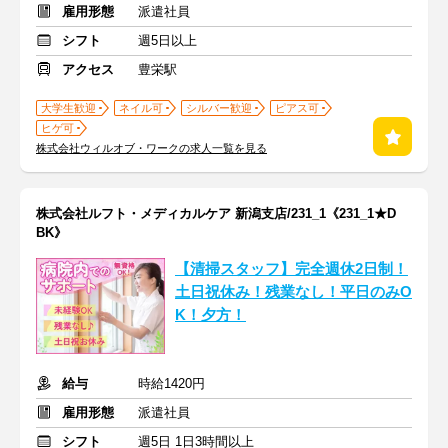
雇用形態
派遣社員
シフト
週5日以上
アクセス
豊栄駅
大学生歓迎
ネイル可
シルバー歓迎
ピアス可
ヒゲ可
株式会社ウィルオブ・ワークの求人一覧を見る
株式会社ルフト・メディカルケア 新潟支店/231_1《231_1★D
BK》
【清掃スタッフ】完全週休2日制！
土日祝休み！残業なし！平日のみO
K！夕方！
給与
時給1420円
雇用形態
派遣社員
シフト
週5日 1日3時間以上