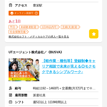
アクセス
豊栄駅
オンライン面接可
1
あと
日
平日
未経験者歓迎
1日4h以内可
主婦(夫)歓迎
社会保険完備
株式会社ルフト・メディカルケアの求人一覧を見る
UTエージェント株式会社／《BUSVA》
【軽作業・梱包等】登録制◆キャ
リア相談で未来が見える◎モクモ
クできるシンプルワーク♪
給与
時給1192～1460円＋交通費(月3万円まで※規定あり)
雇用形態
派遣社員
シフト
週5日以上 1日8時間以上