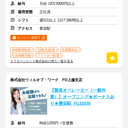
給与
月給 19万3000円以上
雇用形態
正社員
シフト
週5日以上 1日7.5時間以上
アクセス
豊栄駅
オンライン面接可
未経験者歓迎
主婦(夫)歓迎
交通費支給
社会保険完備
フリーター歓迎
ＵＴエージェント株式会社の求人一覧を見る
株式会社ウィルオブ・ワーク FO上越支店
【製造オペレーター（一般作
業）】オープニング★ボーナスあ
り★豊栄駅_H132035
給与
時給1200円 +交通費