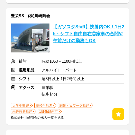
豊栄SS (株)川崎商会
【ガソスタStaff】扶養内OK！1日2
h～シフト自由自在◎家事の合間や
午前だけの勤務もOK
給与
時給1050～1100円以上
雇用形態
アルバイト・パート
シフト
週3日以上 1日2時間以上
アクセス
豊栄駅
徒歩14分
大学生歓迎
高校生歓迎
副業・Ｗワーク歓迎
未経験者歓迎
1日4h以内可
株式会社川崎商会の求人一覧を見る