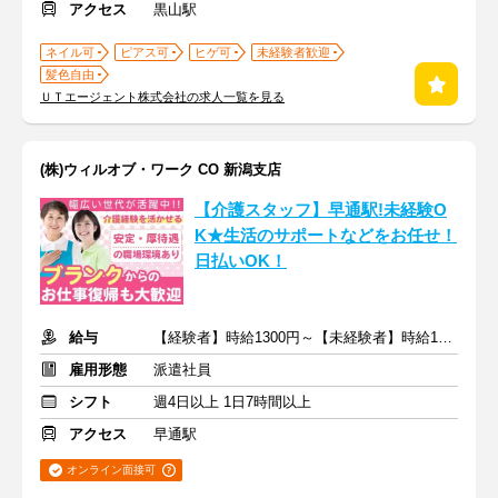
アクセス
黒山駅
ネイル可
ピアス可
ヒゲ可
未経験者歓迎
髪色自由
ＵＴエージェント株式会社の求人一覧を見る
(株)ウィルオブ・ワーク CO 新潟支店
【介護スタッフ】早通駅!未経験O
K★生活のサポートなどをお任せ！
日払いOK！
給与
【経験者】時給1300円～【未経験者】時給1200円～ ＋交通費
雇用形態
派遣社員
シフト
週4日以上 1日7時間以上
アクセス
早通駅
オンライン面接可