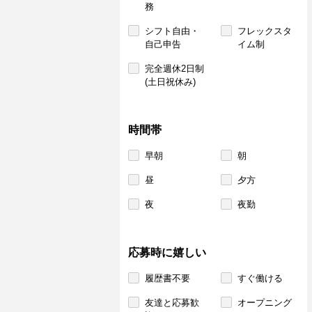
務
シフト自由・
フレックスタ
自己申告
イム制
完全週休2日制
(土日祝休み)
時間帯
早朝
朝
昼
夕方
夜
夜勤
応募時に嬉しい
履歴書不要
すぐ働ける
友達と応募歓
オープニング