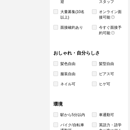
迎
スタッフ
大量募集(10名
オンライン面
以上)
接可能
面接確約あり
今すぐ面接予
約可能
おしゃれ・自分らしさ
髪色自由
髪型自由
服装自由
ピアス可
ネイル可
ヒゲ可
環境
駅から5分以内
車通勤可
バイク/自転車
英語力・語学