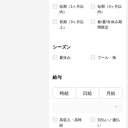
短期（1ヶ月以
短期（3ヶ月以
内）
内）
長期（3ヶ月以
春/夏/冬休み期
上）
間限定
シーズン
夏休み
プール・海
給与
時給
日給
月給
高収入・高時
日払い／週払
給
い