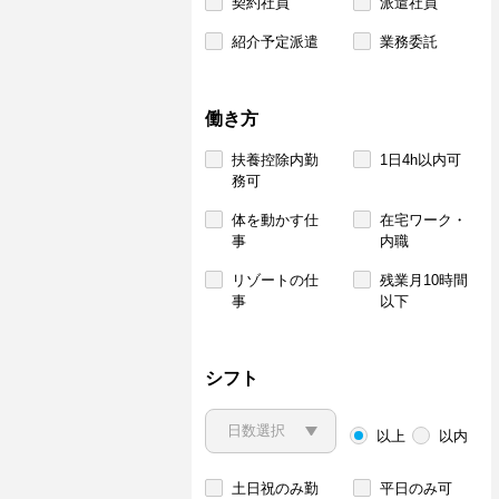
契約社員
派遣社員
紹介予定派遣
業務委託
働き方
扶養控除内勤
1日4h以内可
務可
体を動かす仕
在宅ワーク・
事
内職
リゾートの仕
残業月10時間
事
以下
シフト
以上
以内
土日祝のみ勤
平日のみ可