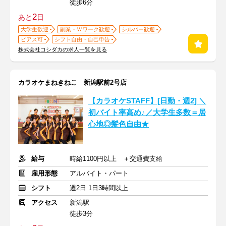
徒歩6分
2
あと
日
大学生歓迎
副業・Ｗワーク歓迎
シルバー歓迎
ピアス可
シフト自由・自己申告
株式会社コシダカの求人一覧を見る
カラオケまねきねこ 新潟駅前2号店
【カラオケSTAFF】[日勤・週2] ＼
初バイト率高め♪／大学生多数＝居
心地◎髪色自由★
給与
時給1100円以上 ＋交通費支給
雇用形態
アルバイト・パート
シフト
週2日 1日3時間以上
アクセス
新潟駅
徒歩3分