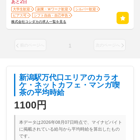
2
あと
日
大学生歓迎
副業・Ｗワーク歓迎
シルバー歓迎
ピアス可
シフト自由・自己申告
株式会社コシダカの求人一覧を見る
1
前のページへ
次のページへ
新潟駅万代口エリアのカラオ
ケ・ネットカフェ・マンガ喫
茶の平均時給
1100円
本データは2026年08月07日時点で、マイナビバイト
に掲載されている給与から平均時給を算出したもの
です。