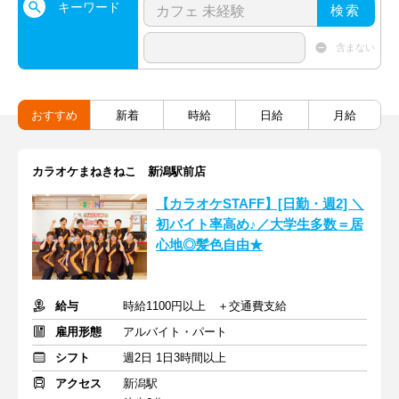
キーワード
検索
含まない
おすすめ
新着
時給
日給
月給
カラオケまねきねこ 新潟駅前店
【カラオケSTAFF】[日勤・週2] ＼
初バイト率高め♪／大学生多数＝居
心地◎髪色自由★
給与
時給1100円以上 ＋交通費支給
雇用形態
アルバイト・パート
シフト
週2日 1日3時間以上
アクセス
新潟駅