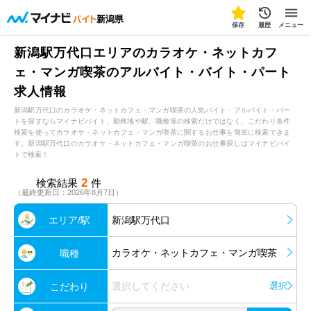
新潟県
保存
履歴
メニュー
新潟駅万代口エリアのカラオケ・ネットカフ
ェ・マンガ喫茶のアルバイト・バイト・パート
求人情報
新潟駅万代口のカラオケ・ネットカフェ・マンガ喫茶の人気バイト・アルバイト・パー
トを探すならマイナビバイト。勤務地や駅、職種等の検索だけではなく、こだわり条件
検索を使ってカラオケ・ネットカフェ・マンガ喫茶に関するお仕事を簡単に検索できま
す。新潟駅万代口のカラオケ・ネットカフェ・マンガ喫茶のお仕事探しはマイナビバイ
トで検索！
2
検索結果
件
（最終更新日：2026年8月7日）
エリア/駅
新潟駅万代口
カラオケ・ネットカフェ・マンガ喫茶
職種
選択してください
選択
こだわり