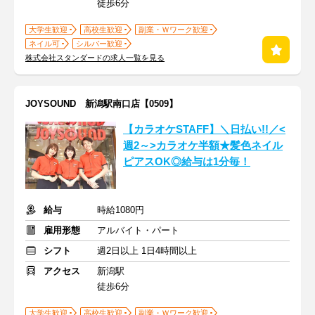
徒歩6分
大学生歓迎
高校生歓迎
副業・Ｗワーク歓迎
ネイル可
シルバー歓迎
株式会社スタンダードの求人一覧を見る
JOYSOUND 新潟駅南口店【0509】
【カラオケSTAFF】＼日払い!!／<
週2～>カラオケ半額★髪色ネイル
ピアスOK◎給与は1分毎！
給与
時給1080円
雇用形態
アルバイト・パート
シフト
週2日以上 1日4時間以上
アクセス
新潟駅
徒歩6分
大学生歓迎
高校生歓迎
副業・Ｗワーク歓迎