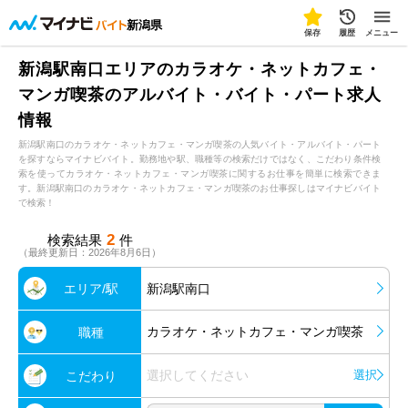
新潟県
保存
履歴
メニュー
新潟駅南口エリアのカラオケ・ネットカフェ・
マンガ喫茶のアルバイト・バイト・パート求人
情報
新潟駅南口のカラオケ・ネットカフェ・マンガ喫茶の人気バイト・アルバイト・パート
を探すならマイナビバイト。勤務地や駅、職種等の検索だけではなく、こだわり条件検
索を使ってカラオケ・ネットカフェ・マンガ喫茶に関するお仕事を簡単に検索できま
す。新潟駅南口のカラオケ・ネットカフェ・マンガ喫茶のお仕事探しはマイナビバイト
で検索！
2
検索結果
件
（最終更新日：2026年8月6日）
エリア/駅
新潟駅南口
カラオケ・ネットカフェ・マンガ喫茶
職種
選択してください
選択
こだわり