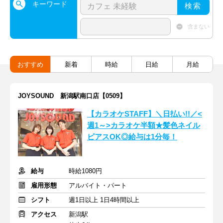
キーワード
検索
含まない
おすすめ
新着
時給
日給
月給
JOYSOUND 新潟駅南口店【0509】
【カラオケSTAFF】＼日払い!!／<
週1～>カラオケ半額★髪色ネイル
ピアスOK◎給与は1分毎！
給与
時給1080円
雇用形態
アルバイト・パート
シフト
週1日以上 1日4時間以上
アクセス
新潟駅