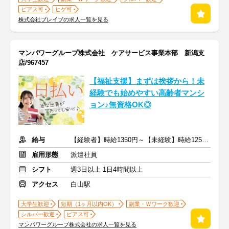
ピアス可
ヒゲ可
株式会社ブレイブの求人一覧を見る
マンパワーグループ株式会社 ケアサービス事業本部 新潟支
店/967457
【福祉支援】まずは挨拶から！未
経験でも始めやすい高齢者マンシ
ョン♪無資格OK◎
給与
【経験者】時給1350円～【未経験】時給1250円～ ※交通費全額
雇用形態
派遣社員
シフト
週3日以上 1日4時間以上
アクセス
白山駅
大学生歓迎
短期（1ヶ月以内OK）
副業・Ｗワーク歓迎
シルバー歓迎
ピアス可
マンパワーグループ株式会社の求人一覧を見る