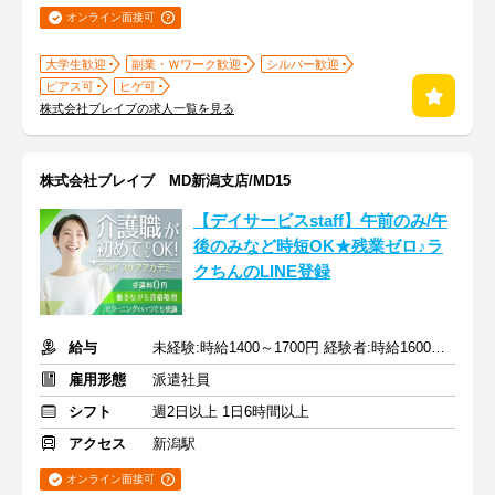
オンライン面接可
大学生歓迎
副業・Ｗワーク歓迎
シルバー歓迎
ピアス可
ヒゲ可
株式会社ブレイブの求人一覧を見る
株式会社ブレイブ MD新潟支店/MD15
【デイサービスstaff】午前のみ/午
後のみなど時短OK★残業ゼロ♪ラ
クちんのLINE登録
給与
未経験:時給1400～1700円 経験者:時給1600～1900円+交通費全額
雇用形態
派遣社員
シフト
週2日以上 1日6時間以上
アクセス
新潟駅
オンライン面接可