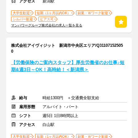
アクセス
新潟駅
大学生歓迎
短期（1ヶ月以内OK）
副業・Ｗワーク歓迎
シルバー歓迎
ピアス可
マンパワーグループ株式会社の求人一覧を見る
株式会社アイヴィジット 新潟市中央区エリア/Q31107152505
0
【労働保険のご案内スタッフ】厚生労働省のお仕事♪短
期&週3日～OK！高時給！＜新潟県＞
給与
時給1300円 ＋交通費全額支給
雇用形態
アルバイト・パート
シフト
週5日 1日8時間以上
アクセス
白山駅
大学生歓迎
短期（1ヶ月以内OK）
副業・Ｗワーク歓迎