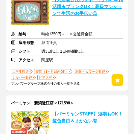
活躍★ブランクOK！高級マンショ
ンで生活のお手伝い◎
給与
時給1350円～ ※交通費全額
雇用形態
派遣社員
シフト
週3日以上 1日4時間以上
アクセス
関屋駅
大学生歓迎
短期（1ヶ月以内OK）
副業・Ｗワーク歓迎
シルバー歓迎
ピアス可
マンパワーグループ株式会社の求人一覧を見る
バーミヤン 新潟近江店＜171598＞
【バーミヤンSTAFF】短期もOK！
髪色自由＆まかない有