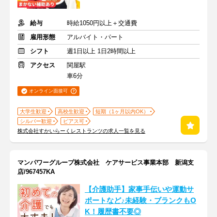
給与
時給1050円以上＋交通費
雇用形態
アルバイト・パート
シフト
週1日以上 1日2時間以上
アクセス
関屋駅
車6分
オンライン面接可
大学生歓迎
高校生歓迎
短期（1ヶ月以内OK）
シルバー歓迎
ピアス可
株式会社すかいらーくレストランツの求人一覧を見る
マンパワーグループ株式会社 ケアサービス事業本部 新潟支
店/967457KA
【介護助手】家事手伝いや運動サ
ポートなど♪未経験・ブランクもO
K！履歴書不要◎