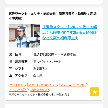
東洋ワークセキュリティ株式会社 新潟営業所（勤務地：新潟
市中央区)
【警備スタッフ】20～80代まで幅
広く活躍中♪賞与年2回＆日給保証
など充実の福利厚生★
給与
日給1万1800円～＋交通費支給
雇用形態
アルバイト・パート
シフト
週1日以上
アクセス
白山駅
大学生歓迎
短期（1ヶ月以内OK）
副業・Ｗワーク歓迎
シルバー歓迎
未経験者歓迎
東洋ワークセキュリティ株式会社の求人一覧を見る