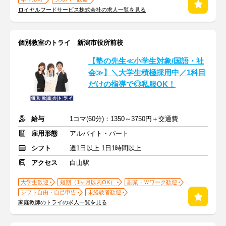
ロイヤルフードサービス株式会社の求人一覧を見る
個別教室のトライ 新潟市役所前校
【塾の先生≪小学生対象/国語・社
会≫】＼大学生積極採用中／1科目
だけの指導で◎私服OK！
給与
1コマ(60分)：1350～3750円＋交通費
雇用形態
アルバイト・パート
シフト
週1日以上 1日1時間以上
アクセス
白山駅
大学生歓迎
短期（1ヶ月以内OK）
副業・Ｗワーク歓迎
シフト自由・自己申告
未経験者歓迎
家庭教師のトライの求人一覧を見る