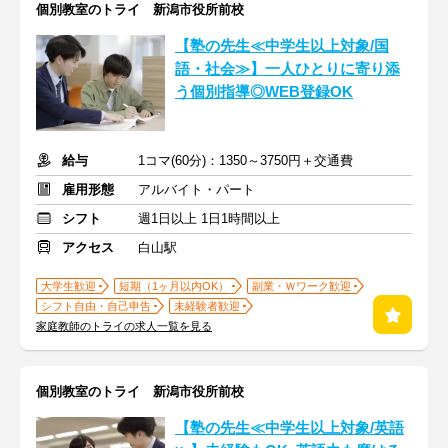
個別教室のトライ 新潟市役所前校
【塾の先生≪中学生以上対象/国
語・社会≫】一人ひとりに寄り添
う個別指導◎WEB登録OK
給与
1コマ(60分)：1350～3750円＋交通費
雇用形態
アルバイト・パート
シフト
週1日以上 1日1時間以上
アクセス
白山駅
大学生歓迎
短期（1ヶ月以内OK）
副業・Ｗワーク歓迎
シフト自由・自己申告
未経験者歓迎
家庭教師のトライの求人一覧を見る
個別教室のトライ 新潟市役所前校
【塾の先生≪中学生以上対象/英語