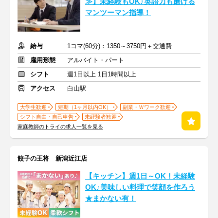
≫】未経験もOK♪英語力も磨ける
マンツーマン指導！
給与
1コマ(60分)：1350～3750円＋交通費
雇用形態
アルバイト・パート
シフト
週1日以上 1日1時間以上
アクセス
白山駅
大学生歓迎
短期（1ヶ月以内OK）
副業・Ｗワーク歓迎
シフト自由・自己申告
未経験者歓迎
家庭教師のトライの求人一覧を見る
餃子の王将 新潟近江店
【キッチン】週1日～OK！未経験
OK♪美味しい料理で笑顔を作ろう
★まかない有！