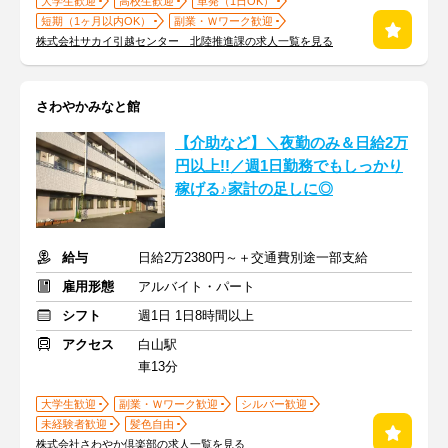
大学生歓迎
高校生歓迎
単発（1日OK）
短期（1ヶ月以内OK）
副業・Ｗワーク歓迎
株式会社サカイ引越センター 北陸推進課の求人一覧を見る
さわやかみなと館
【介助など】＼夜勤のみ＆日給2万
円以上!!／週1日勤務でもしっかり
稼げる♪家計の足しに◎
給与
日給2万2380円～＋交通費別途一部支給
雇用形態
アルバイト・パート
シフト
週1日 1日8時間以上
アクセス
白山駅
車13分
大学生歓迎
副業・Ｗワーク歓迎
シルバー歓迎
未経験者歓迎
髪色自由
株式会社さわやか倶楽部の求人一覧を見る