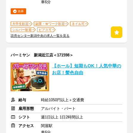
車6分
急募
大学生歓迎
副業・Ｗワーク歓迎
ネイル可
シルバー歓迎
ピアス可
読売センター新潟中央の求人一覧を見る
バーミヤン 新潟近江店＜171598＞
【ホール】短期もOK！人気中華の
お店！髪色自由
給与
時給1050円以上＋交通費
雇用形態
アルバイト・パート
シフト
週1日以上 1日2時間以上
アクセス
関屋駅
車6分