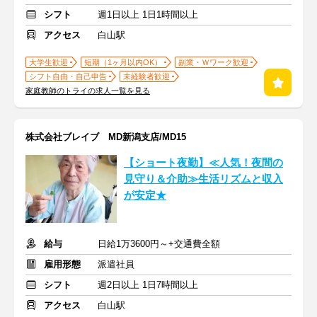
シフト
週1日以上 1日1時間以上
アクセス
白山駅
大学生歓迎
短期（1ヶ月以内OK）
副業・Ｗワーク歓迎
シフト自由・自己申告
未経験者歓迎
家庭教師のトライの求人一覧を見る
株式会社ブレイブ MD新潟支店/MD15
【ショート夜勤】≪人気！夜間の
見守り＆介助≫生活リズムと収入
が安定★
給与
日給1万3600円～+交通費全額
雇用形態
派遣社員
シフト
週2日以上 1日7時間以上
アクセス
白山駅