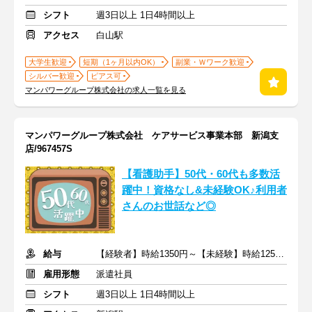
シフト
週3日以上 1日4時間以上
アクセス
白山駅
大学生歓迎
短期（1ヶ月以内OK）
副業・Ｗワーク歓迎
シルバー歓迎
ピアス可
マンパワーグループ株式会社の求人一覧を見る
マンパワーグループ株式会社 ケアサービス事業本部 新潟支
店/967457S
【看護助手】50代・60代も多数活
躍中！資格なし&未経験OK♪利用者
さんのお世話など◎
給与
【経験者】時給1350円～【未経験】時給1250円～ ※交通費全額
雇用形態
派遣社員
シフト
週3日以上 1日4時間以上