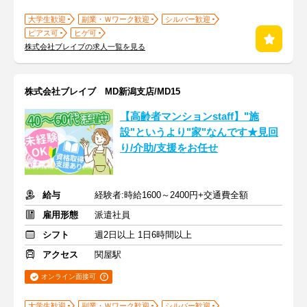
大学生歓迎
副業・Ｗワーク歓迎
シルバー歓迎
ピアス可
ヒゲ可
株式会社ブレイブの求人一覧を見る
株式会社ブレイブ MD新潟支店/MD15
【高齢者マンションstaff】"施
設"というより"家"なんです★見回
り/介助/支援をお任せ
給与
経験者:時給1600～2400円+交通費全額
雇用形態
派遣社員
シフト
週2日以上 1日6時間以上
アクセス
関屋駅
オンライン面接可
大学生歓迎
副業・Ｗワーク歓迎
シルバー歓迎