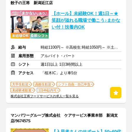
餃子の王将 新潟近江店
【ホール】未経験OK！週1日～★
笑顔が溢れる職場で働こう♪まかな
い付！扶養内OK
給与
時給1100円～ ※高校生:時給1050円～ ※土日祝+100円
雇用形態
アルバイト・パート
シフト
週1日以上 1日3時間以上
アクセス
「桜木IC」より車5分
大学生歓迎
高校生歓迎
シフト自由・自己申告
未経験者歓迎
1日4h以内可
株式会社王将フードサービスの求人一覧を見る
マンパワーグループ株式会社 ケアサービス事業本部 新潟支
店/967457S
【入居者さんのサポート】50~60代