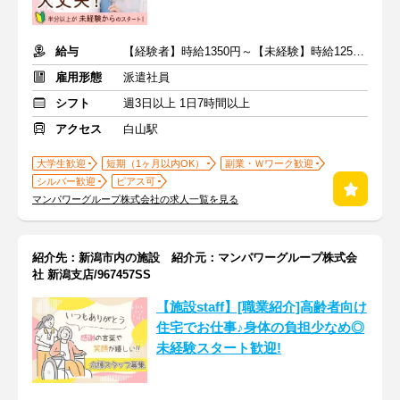
給与
【経験者】時給1350円～【未経験】時給1250円～ ※交通費全額
雇用形態
派遣社員
シフト
週3日以上 1日7時間以上
アクセス
白山駅
大学生歓迎
短期（1ヶ月以内OK）
副業・Ｗワーク歓迎
シルバー歓迎
ピアス可
マンパワーグループ株式会社の求人一覧を見る
紹介先：新潟市内の施設 紹介元：マンパワーグループ株式会
社 新潟支店/967457SS
【施設staff】[職業紹介]高齢者向け
住宅でお仕事♪身体の負担少なめ◎
未経験スタート歓迎!