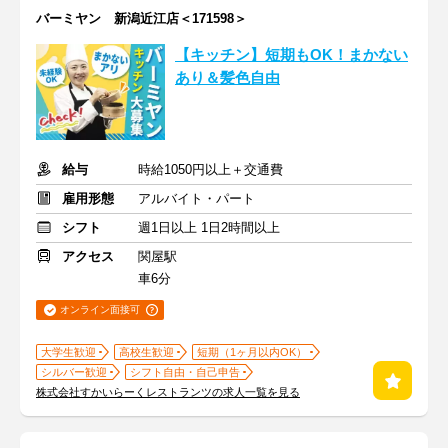
バーミヤン 新潟近江店＜171598＞
【キッチン】短期もOK！まかない
あり＆髪色自由
給与
時給1050円以上＋交通費
雇用形態
アルバイト・パート
シフト
週1日以上 1日2時間以上
アクセス
関屋駅
車6分
オンライン面接可
大学生歓迎
高校生歓迎
短期（1ヶ月以内OK）
シルバー歓迎
シフト自由・自己申告
株式会社すかいらーくレストランツの求人一覧を見る