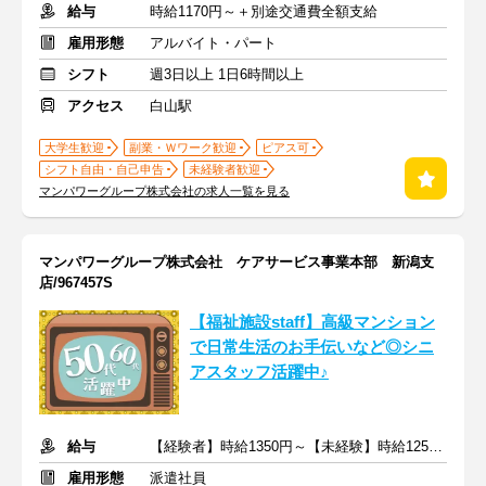
給与
時給1170円～＋別途交通費全額支給
雇用形態
アルバイト・パート
シフト
週3日以上 1日6時間以上
アクセス
白山駅
大学生歓迎
副業・Ｗワーク歓迎
ピアス可
シフト自由・自己申告
未経験者歓迎
マンパワーグループ株式会社の求人一覧を見る
マンパワーグループ株式会社 ケアサービス事業本部 新潟支
店/967457S
【福祉施設staff】高級マンション
で日常生活のお手伝いなど◎シニ
アスタッフ活躍中♪
給与
【経験者】時給1350円～【未経験】時給1250円～ ※交通費全額
雇用形態
派遣社員