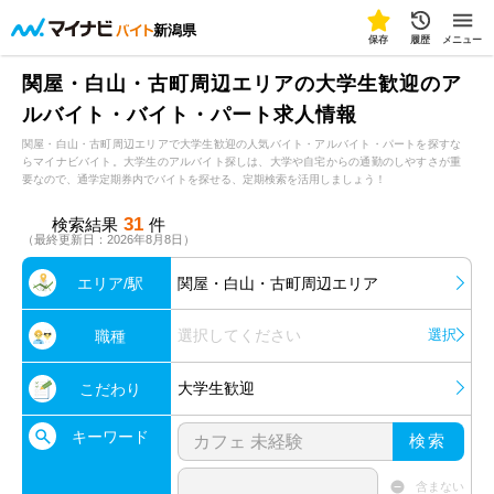
新潟県
保存
履歴
メニュー
関屋・白山・古町周辺エリアの大学生歓迎のア
ルバイト・バイト・パート求人情報
関屋・白山・古町周辺エリアで大学生歓迎の人気バイト・アルバイト・パートを探すな
らマイナビバイト。大学生のアルバイト探しは、大学や自宅からの通勤のしやすさが重
要なので、通学定期券内でバイトを探せる、定期検索を活用しましょう！
31
検索結果
件
（最終更新日：2026年8月8日）
エリア/駅
関屋・白山・古町周辺エリア
選択してください
選択
職種
大学生歓迎
こだわり
キーワード
検索
含まない