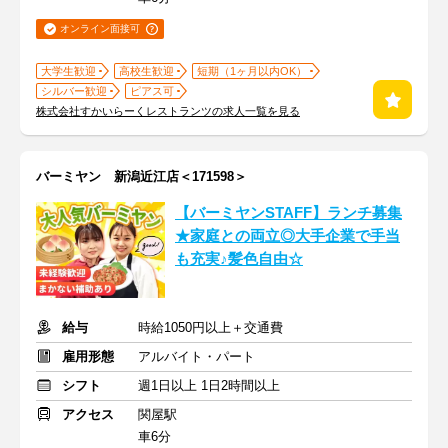
オンライン面接可
大学生歓迎
高校生歓迎
短期（1ヶ月以内OK）
シルバー歓迎
ピアス可
株式会社すかいらーくレストランツの求人一覧を見る
バーミヤン 新潟近江店＜171598＞
【バーミヤンSTAFF】ランチ募集
★家庭との両立◎大手企業で手当
も充実♪髪色自由☆
給与
時給1050円以上＋交通費
雇用形態
アルバイト・パート
シフト
週1日以上 1日2時間以上
アクセス
関屋駅
車6分