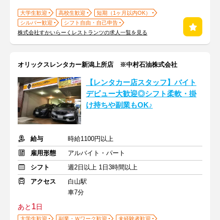
大学生歓迎
高校生歓迎
短期（1ヶ月以内OK）
シルバー歓迎
シフト自由・自己申告
株式会社すかいらーくレストランツの求人一覧を見る
オリックスレンタカー新潟上所店 ※中村石油株式会社
【レンタカー店スタッフ】バイト
デビュー大歓迎◎シフト柔軟・掛
け持ちや副業もOK♪
給与
時給1100円以上
雇用形態
アルバイト・パート
シフト
週2日以上 1日3時間以上
アクセス
白山駅
車7分
1
あと
日
大学生歓迎
副業・Ｗワーク歓迎
未経験者歓迎