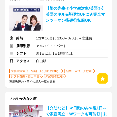
【塾の先生≪小学生対象/英語≫】
英語スキル&基礎力UPに★完全マ
ンツーマン指導◎私服OK
給与
1コマ(60分)：1350～3750円＋交通費
雇用形態
アルバイト・パート
シフト
週1日以上 1日1時間以上
アクセス
白山駅
大学生歓迎
短期（1ヶ月以内OK）
副業・Ｗワーク歓迎
シフト自由・自己申告
未経験者歓迎
家庭教師のトライの求人一覧を見る
さわやかみなと館
【介助など】≪日勤のみ≫週1日～
で家庭両立・Wワークも可能◎│未