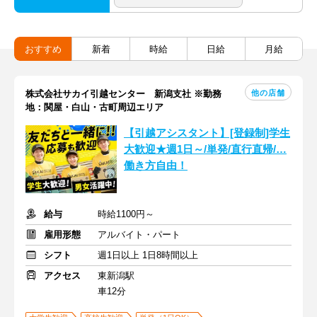
おすすめ
新着
時給
日給
月給
他の店舗
株式会社サカイ引越センター 新潟支社 ※勤務
地：関屋・白山・古町周辺エリア
【引越アシスタント】[登録制]学生
大歓迎★週1日～/単発/直行直帰/…
働き方自由！
給与
時給1100円～
雇用形態
アルバイト・パート
シフト
週1日以上 1日8時間以上
アクセス
東新潟駅
車12分