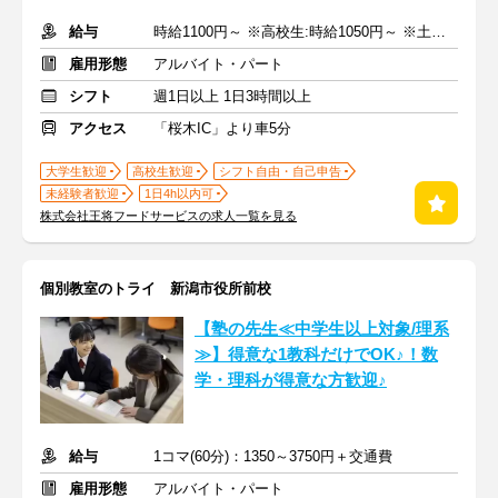
給与
時給1100円～ ※高校生:時給1050円～ ※土日祝+100円
雇用形態
アルバイト・パート
シフト
週1日以上 1日3時間以上
アクセス
「桜木IC」より車5分
大学生歓迎
高校生歓迎
シフト自由・自己申告
未経験者歓迎
1日4h以内可
株式会社王将フードサービスの求人一覧を見る
個別教室のトライ 新潟市役所前校
【塾の先生≪中学生以上対象/理系
≫】得意な1教科だけでOK♪！数
学・理科が得意な方歓迎♪
給与
1コマ(60分)：1350～3750円＋交通費
雇用形態
アルバイト・パート