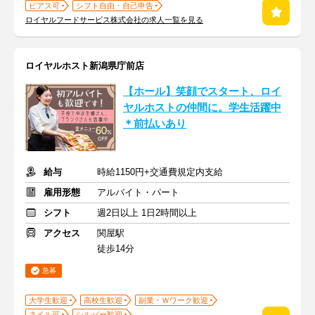
ピアス可
シフト自由・自己申告
ロイヤルフードサービス株式会社の求人一覧を見る
ロイヤルホスト新潟県庁前店
【ホール】笑顔でスタート、ロイ
ヤルホストの仲間に。学生活躍中
＊前払いあり
給与
時給1150円+交通費規定内支給
雇用形態
アルバイト・パート
シフト
週2日以上 1日2時間以上
アクセス
関屋駅
徒歩14分
急募
大学生歓迎
高校生歓迎
副業・Ｗワーク歓迎
ネイル可
シルバー歓迎