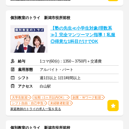
個別教室のトライ 新潟市役所前校
【塾の先生≪小学生対象/理数系
≫】完全マンツーマン指導！私服
◎得意な1科目だけでOK
給与
1コマ(60分)：1350～3750円＋交通費
雇用形態
アルバイト・パート
シフト
週1日以上 1日1時間以上
アクセス
白山駅
大学生歓迎
短期（1ヶ月以内OK）
副業・Ｗワーク歓迎
シフト自由・自己申告
未経験者歓迎
家庭教師のトライの求人一覧を見る
個別教室のトライ 新潟市役所前校