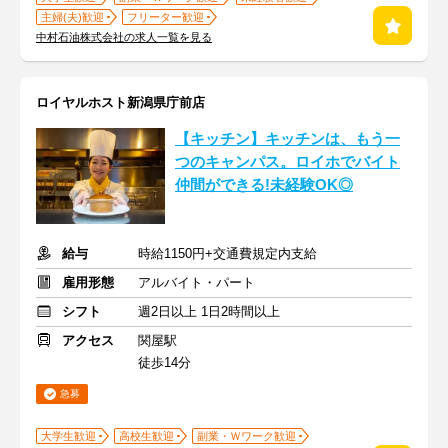
主婦(夫)歓迎
フリーター歓迎
中村石油株式会社の求人一覧を見る
ロイヤルホスト新潟県庁前店
【キッチン】キッチンは、もう一
つのキャンパス。ロイホでバイト
仲間ができる!未経験OK◎
給与
時給1150円+交通費規定内支給
雇用形態
アルバイト・パート
シフト
週2日以上 1日2時間以上
アクセス
関屋駅
徒歩14分
急募
大学生歓迎
高校生歓迎
副業・Ｗワーク歓迎