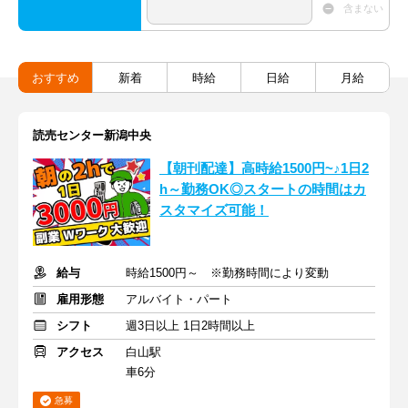
含まない
おすすめ
新着
時給
日給
月給
読売センター新潟中央
【朝刊配達】高時給1500円~♪1日2
h～勤務OK◎スタートの時間はカ
スタマイズ可能！
給与
時給1500円～ ※勤務時間により変動
雇用形態
アルバイト・パート
シフト
週3日以上 1日2時間以上
アクセス
白山駅
車6分
急募