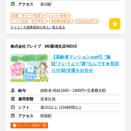
アクセス
新潟駅
副業・Ｗワーク歓迎
シルバー歓迎
シフト自由・自己申告
未経験者歓迎
1日4h以内可
ナイス！介護事業部の求人一覧を見る
株式会社ブレイブ MD新潟支店/MD15
【高齢者マンションstaff】"施
設"というより"家"なんです★見回
り/介助/支援をお任せ
給与
経験者:時給1600～2400円+交通費全額
雇用形態
派遣社員
シフト
週2日以上 1日6時間以上
アクセス
関屋駅
オンライン面接可