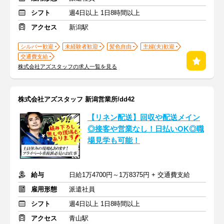
シフト
週4日以上 1日8時間以上
アクセス
新潟駅
シルバー歓迎
未経験者歓迎
髪色自由
主婦(夫)歓迎
交通費支給
株式会社アズスタッフの求人一覧を見る
株式会社アズスタッフ 新潟営業所/dd42
【リネン配送】回収や配送メイン
◎接客や営業なし！日払いOK◎職
場見学も可能！
給与
日給1万4700円～1万8375円 + 交通費支給
雇用形態
派遣社員
シフト
週4日以上 1日8時間以上
アクセス
青山駅