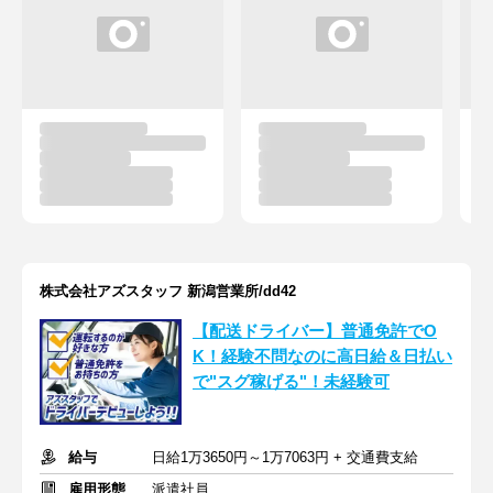
株式会社アズスタッフ 新潟営業所/dd42
【配送ドライバー】普通免許でO
K！経験不問なのに高日給＆日払い
で"スグ稼げる"！未経験可
給与
日給1万3650円～1万7063円 + 交通費支給
雇用形態
派遣社員