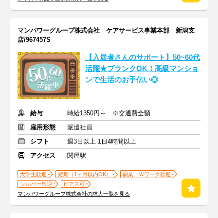
マンパワーグループ株式会社 ケアサービス事業本部 新潟支
店/967457S
【入居者さんのサポート】50~60代
活躍★ブランクOK！高級マンショ
ンで生活のお手伝い◎
給与
時給1350円～ ※交通費全額
雇用形態
派遣社員
シフト
週3日以上 1日4時間以上
アクセス
関屋駅
大学生歓迎
短期（1ヶ月以内OK）
副業・Ｗワーク歓迎
シルバー歓迎
ピアス可
マンパワーグループ株式会社の求人一覧を見る