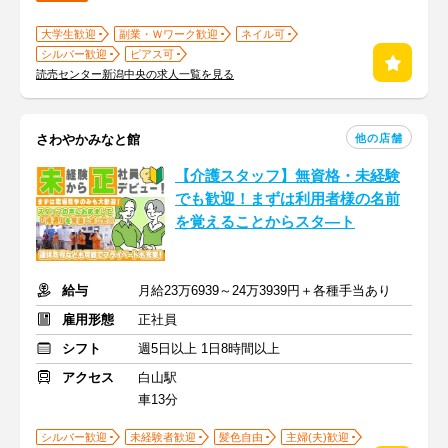
大学生歓迎
副業・Ｗワーク歓迎
ネイル可
シルバー歓迎
ピアス可
読売センター新潟中央の求人一覧を見る
他の店舗
さわやかみなと館
【介護スタッフ】無資格・未経験
でも歓迎！まずは利用者様の名前
を覚えることからスタ―ト
給与
月給23万6939～24万3939円＋各種手当あり
雇用形態
正社員
シフト
週5日以上 1日8時間以上
アクセス
白山駅
車13分
シルバー歓迎
未経験者歓迎
髪色自由
主婦(夫)歓迎