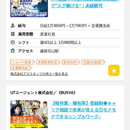
で"スグ稼げる"！未経験可
給与
日給1万3650円～1万7063円 + 交通費支給
雇用形態
派遣社員
シフト
週4日以上 1日8時間以上
アクセス
越後石山駅
シルバー歓迎
未経験者歓迎
髪色自由
主婦(夫)歓迎
交通費支給
株式会社アズスタッフの求人一覧を見る
UTエージェント株式会社／《BUSVA》
【軽作業・梱包等】登録制◆キャ
リア相談で未来が見える◎モクモ
クできるシンプルワーク♪