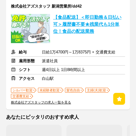
株式会社アズスタッフ 新潟営業所/dd42
【食品配送】＜即日勤務＆日払い
可＞履歴書不要★残業代も1分単
位！食品の配送業務
給与
日給1万4700円～1万8375円 + 交通費支給
雇用形態
派遣社員
シフト
週4日以上 1日8時間以上
アクセス
白山駅
シルバー歓迎
未経験者歓迎
髪色自由
主婦(夫)歓迎
交通費支給
株式会社アズスタッフの求人一覧を見る
あなたにピッタリのおすすめ求人