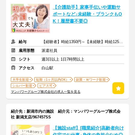
【介護助手】家事手伝いや運動サ
ポートなど♪未経験・ブランクもO
K！履歴書不要◎
給与
【経験者】時給1350円～【未経験】時給1250円～ ※交通費全額
雇用形態
派遣社員
シフト
週3日以上 1日7時間以上
アクセス
白山駅
大学生歓迎
短期（1ヶ月以内OK）
副業・Ｗワーク歓迎
シルバー歓迎
ピアス可
マンパワーグループ株式会社の求人一覧を見る
紹介先：新潟市内の施設 紹介元：マンパワーグループ株式会
社 新潟支店/967457SS
【施設staff】[職業紹介]高齢者向け