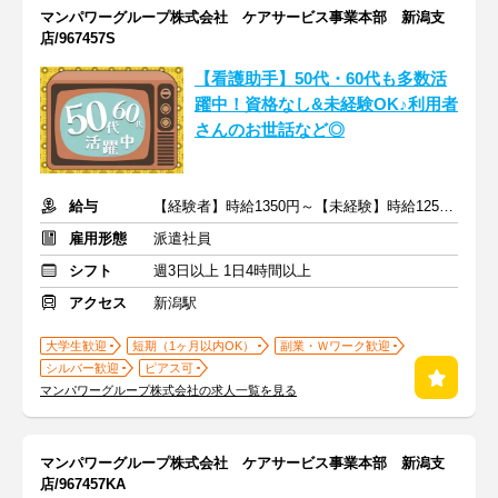
マンパワーグループ株式会社 ケアサービス事業本部 新潟支
店/967457S
【看護助手】50代・60代も多数活
躍中！資格なし&未経験OK♪利用者
さんのお世話など◎
給与
【経験者】時給1350円～【未経験】時給1250円～ ※交通費全額
雇用形態
派遣社員
シフト
週3日以上 1日4時間以上
アクセス
新潟駅
大学生歓迎
短期（1ヶ月以内OK）
副業・Ｗワーク歓迎
シルバー歓迎
ピアス可
マンパワーグループ株式会社の求人一覧を見る
マンパワーグループ株式会社 ケアサービス事業本部 新潟支
店/967457KA