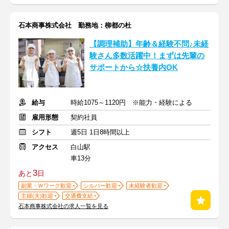
石本商事株式会社 勤務地：柳都の杜
【調理補助】年齢＆経験不問♪未経
験さん多数活躍中！まずは先輩の
サポートから☆扶養内OK
給与
時給1075～1120円 ※能力・経験による
雇用形態
契約社員
シフト
週5日 1日8時間以上
アクセス
白山駅
車13分
3
あと
日
副業・Ｗワーク歓迎
シルバー歓迎
未経験者歓迎
主婦(夫)歓迎
交通費支給
石本商事株式会社の求人一覧を見る