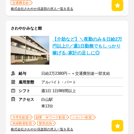
交通費支給
株式会社さわやか倶楽部の求人一覧を見る
さわやかみなと館
【介助など】＼夜勤のみ＆日給2万
円以上!!／週1日勤務でもしっかり
稼げる♪家計の足しに◎
給与
日給2万2380円～＋交通費別途一部支給
雇用形態
アルバイト・パート
シフト
週1日 1日8時間以上
アクセス
白山駅
車13分
大学生歓迎
副業・Ｗワーク歓迎
シルバー歓迎
未経験者歓迎
髪色自由
株式会社さわやか倶楽部の求人一覧を見る