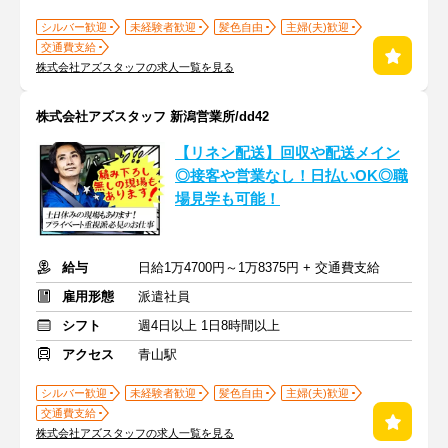
シルバー歓迎
未経験者歓迎
髪色自由
主婦(夫)歓迎
交通費支給
株式会社アズスタッフの求人一覧を見る
株式会社アズスタッフ 新潟営業所/dd42
【リネン配送】回収や配送メイン
◎接客や営業なし！日払いOK◎職
場見学も可能！
給与
日給1万4700円～1万8375円 + 交通費支給
雇用形態
派遣社員
シフト
週4日以上 1日8時間以上
アクセス
青山駅
シルバー歓迎
未経験者歓迎
髪色自由
主婦(夫)歓迎
交通費支給
株式会社アズスタッフの求人一覧を見る