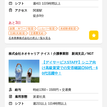
シフト
週4日 1日5時間以上
アクセス
関屋駅
徒歩9分
3
あと
日
副業・Ｗワーク歓迎
シルバー歓迎
未経験者歓迎
主婦(夫)歓迎
交通費支給
石本商事株式会社の求人一覧を見る
株式会社ネオキャリア ナイス！介護事業部 新潟支店／NGT
【デイサービスSTAFF】シニア向
け高級賃貸での安否確認◎50代・6
0代活躍中！
給与
時給1350～1500円＋交通費
雇用形態
派遣社員
シフト
週2日以上 1日4時間以上