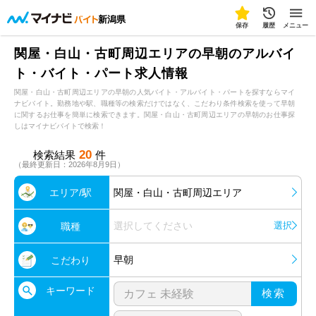
新潟県
保存
履歴
メニュー
関屋・白山・古町周辺エリアの早朝のアルバイ
ト・バイト・パート求人情報
関屋・白山・古町周辺エリアの早朝の人気バイト・アルバイト・パートを探すならマイ
ナビバイト。勤務地や駅、職種等の検索だけではなく、こだわり条件検索を使って早朝
に関するお仕事を簡単に検索できます。関屋・白山・古町周辺エリアの早朝のお仕事探
しはマイナビバイトで検索！
20
検索結果
件
（最終更新日：2026年8月9日）
エリア/駅
関屋・白山・古町周辺エリア
選択してください
選択
職種
早朝
こだわり
キーワード
検索