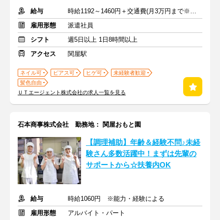
給与
時給1192～1460円＋交通費(月3万円まで※規定あり)
雇用形態
派遣社員
シフト
週5日以上 1日8時間以上
アクセス
関屋駅
ネイル可
ピアス可
ヒゲ可
未経験者歓迎
髪色自由
ＵＴエージェント株式会社の求人一覧を見る
石本商事株式会社 勤務地： 関屋おもと園
【調理補助】年齢＆経験不問♪未経
験さん多数活躍中！まずは先輩の
サポートから☆扶養内OK
給与
時給1060円 ※能力・経験による
雇用形態
アルバイト・パート