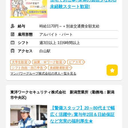
住宅でお仕事♪身体の負担少なめ◎
未経験スタート歓迎!
給与
時給1170円～＋別途交通費全額支給
雇用形態
アルバイト・パート
シフト
週3日以上 1日6時間以上
アクセス
白山駅
大学生歓迎
副業・Ｗワーク歓迎
ピアス可
シフト自由・自己申告
未経験者歓迎
マンパワーグループ株式会社の求人一覧を見る
東洋ワークセキュリティ株式会社 新潟営業所（勤務地：新潟
市中央区)
【警備スタッフ】20～80代まで幅
広く活躍中♪賞与年2回＆日給保証
など充実の福利厚生★