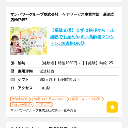
マンパワーグループ株式会社 ケアサービス事業本部 新潟支
店/967457
【福祉支援】まずは挨拶から！未
経験でも始めやすい高齢者マンシ
ョン♪無資格OK◎
給与
【経験者】時給1350円～【未経験】時給1250円～ ※交通費全額
雇用形態
派遣社員
シフト
週3日以上 1日4時間以上
アクセス
白山駅
大学生歓迎
短期（1ヶ月以内OK）
副業・Ｗワーク歓迎
シルバー歓迎
ピアス可
マンパワーグループ株式会社の求人一覧を見る