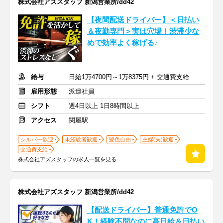
株式会社アズスタッフ 新潟営業所/dd42
【夜間配送ドライバー】＜日払い
＆夜勤専門＞実は穴場！渋滞少な
めで効率よく稼げる♪
給与
日給1万4700円～1万8375円 + 交通費支給
雇用形態
派遣社員
シフト
週4日以上 1日8時間以上
アクセス
関屋駅
シルバー歓迎
未経験者歓迎
髪色自由
主婦(夫)歓迎
交通費支給
株式会社アズスタッフの求人一覧を見る
株式会社アズスタッフ 新潟営業所/dd42
【配送ドライバー】普通免許でO
K！経験不問なのに高日給＆日払い