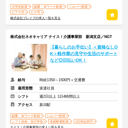
大学生歓迎
副業・Ｗワーク歓迎
シルバー歓迎
ピアス可
ヒゲ可
株式会社ブレイブの求人一覧を見る
株式会社ネオキャリア ナイス！介護事業部 新潟支店／NGT
【暮らしのお手伝い】＜資格なしO
K＞軽作業の見守や生活のサポート
など◎日払いOK！
給与
時給1350～1500円＋交通費
雇用形態
派遣社員
シフト
週2日以上 1日4時間以上
アクセス
新潟駅
副業・Ｗワーク歓迎
シルバー歓迎
シフト自由・自己申告
未経験者歓迎
1日4h以内可
ナイス！介護事業部の求人一覧を見る