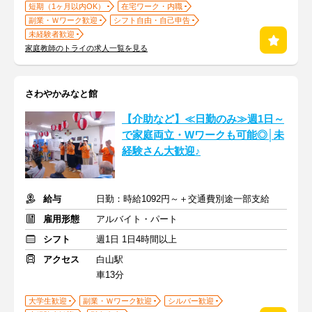
短期（1ヶ月以内OK）
在宅ワーク・内職
副業・Ｗワーク歓迎
シフト自由・自己申告
未経験者歓迎
家庭教師のトライの求人一覧を見る
さわやかみなと館
【介助など】≪日勤のみ≫週1日～
で家庭両立・Wワークも可能◎│未
経験さん大歓迎♪
給与
日勤：時給1092円～＋交通費別途一部支給
雇用形態
アルバイト・パート
シフト
週1日 1日4時間以上
アクセス
白山駅
車13分
大学生歓迎
副業・Ｗワーク歓迎
シルバー歓迎