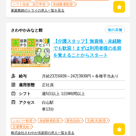
シフト自由・自己申告
未経験者歓迎
家庭教師のトライの求人一覧を見る
他の店舗
さわやかみなと館
【介護スタッフ】無資格・未経験
でも歓迎！まずは利用者様の名前
を覚えることからスタ―ト
給与
月給23万6939～24万3939円＋各種手当あり
雇用形態
正社員
シフト
週5日以上 1日8時間以上
アクセス
白山駅
車13分
シルバー歓迎
未経験者歓迎
髪色自由
主婦(夫)歓迎
交通費支給
株式会社さわやか倶楽部の求人一覧を見る