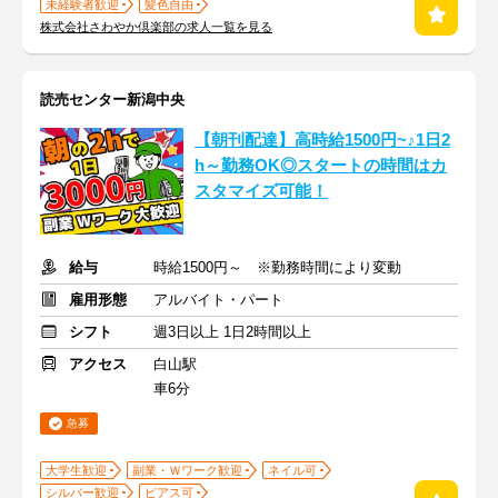
未経験者歓迎
髪色自由
株式会社さわやか倶楽部の求人一覧を見る
読売センター新潟中央
【朝刊配達】高時給1500円~♪1日2
h～勤務OK◎スタートの時間はカ
スタマイズ可能！
給与
時給1500円～ ※勤務時間により変動
雇用形態
アルバイト・パート
シフト
週3日以上 1日2時間以上
アクセス
白山駅
車6分
急募
大学生歓迎
副業・Ｗワーク歓迎
ネイル可
シルバー歓迎
ピアス可