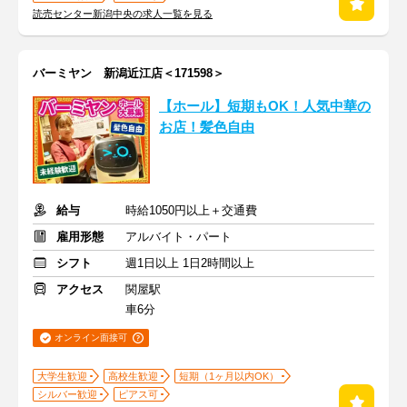
読売センター新潟中央の求人一覧を見る
バーミヤン 新潟近江店＜171598＞
【ホール】短期もOK！人気中華の
お店！髪色自由
給与
時給1050円以上＋交通費
雇用形態
アルバイト・パート
シフト
週1日以上 1日2時間以上
アクセス
関屋駅
車6分
オンライン面接可
大学生歓迎
高校生歓迎
短期（1ヶ月以内OK）
シルバー歓迎
ピアス可