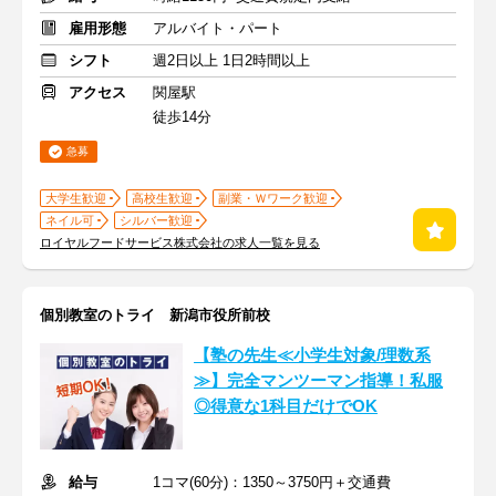
雇用形態
アルバイト・パート
シフト
週2日以上 1日2時間以上
アクセス
関屋駅
徒歩14分
急募
大学生歓迎
高校生歓迎
副業・Ｗワーク歓迎
ネイル可
シルバー歓迎
ロイヤルフードサービス株式会社の求人一覧を見る
個別教室のトライ 新潟市役所前校
【塾の先生≪小学生対象/理数系
≫】完全マンツーマン指導！私服
◎得意な1科目だけでOK
給与
1コマ(60分)：1350～3750円＋交通費