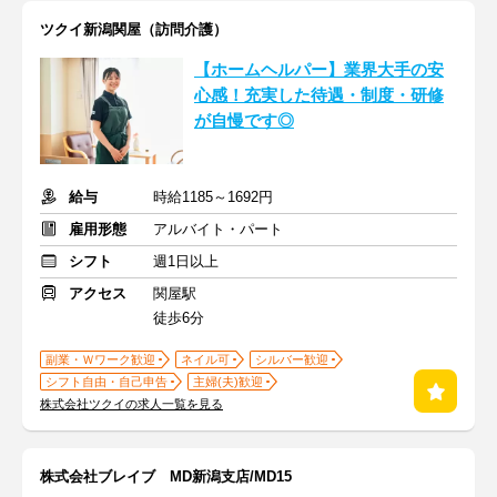
ツクイ新潟関屋（訪問介護）
【ホームヘルパー】業界大手の安
心感！充実した待遇・制度・研修
が自慢です◎
給与
時給1185～1692円
雇用形態
アルバイト・パート
シフト
週1日以上
アクセス
関屋駅
徒歩6分
副業・Ｗワーク歓迎
ネイル可
シルバー歓迎
シフト自由・自己申告
主婦(夫)歓迎
株式会社ツクイの求人一覧を見る
株式会社ブレイブ MD新潟支店/MD15