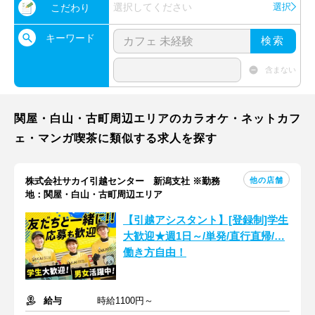
選択してください
選択
こだわり
キーワード
検索
含まない
関屋・白山・古町周辺エリアのカラオケ・ネットカフ
ェ・マンガ喫茶に類似する求人を探す
他の店舗
株式会社サカイ引越センター 新潟支社 ※勤務
地：関屋・白山・古町周辺エリア
【引越アシスタント】[登録制]学生
大歓迎★週1日～/単発/直行直帰/…
働き方自由！
給与
時給1100円～