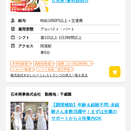
も充実♪髪色自由☆
給与
時給1050円以上＋交通費
雇用形態
アルバイト・パート
シフト
週1日以上 1日2時間以上
アクセス
関屋駅
車6分
大学生歓迎
高校生歓迎
短期（1ヶ月以内OK）
シルバー歓迎
シフト自由・自己申告
株式会社すかいらーくレストランツの求人一覧を見る
石本商事株式会社 勤務地：千歳園
【調理補助】年齢＆経験不問♪未経
験さん多数活躍中！まずは先輩の
サポートから☆扶養内OK