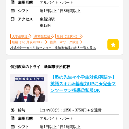
雇用形態
アルバイト・パート
シフト
週1日以上 1日8時間以上
アクセス
東新潟駅
車12分
大学生歓迎
高校生歓迎
単発（1日OK）
短期（1ヶ月以内OK）
副業・Ｗワーク歓迎
株式会社サカイ引越センター 北陸推進課の求人一覧を見る
個別教室のトライ 新潟市役所前校
【塾の先生≪小学生対象/英語≫】
英語スキル&基礎力UPに★完全マ
ンツーマン指導◎私服OK
給与
1コマ(60分)：1350～3750円＋交通費
雇用形態
アルバイト・パート
シフト
週1日以上 1日1時間以上