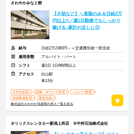
さわやかみなと館
【介助など】＼夜勤のみ＆日給2万
円以上!!／週1日勤務でもしっかり
稼げる♪家計の足しに◎
給与
日給2万2380円～＋交通費別途一部支給
雇用形態
アルバイト・パート
シフト
週1日 1日8時間以上
アクセス
白山駅
車13分
大学生歓迎
副業・Ｗワーク歓迎
シルバー歓迎
未経験者歓迎
髪色自由
株式会社さわやか倶楽部の求人一覧を見る
オリックスレンタカー新潟上所店 ※中村石油株式会社