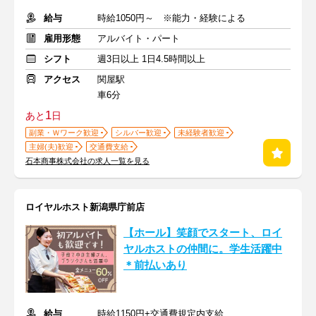
給与
時給1050円～ ※能力・経験による
雇用形態
アルバイト・パート
シフト
週3日以上 1日4.5時間以上
アクセス
関屋駅
車6分
1
あと
日
副業・Ｗワーク歓迎
シルバー歓迎
未経験者歓迎
主婦(夫)歓迎
交通費支給
石本商事株式会社の求人一覧を見る
ロイヤルホスト新潟県庁前店
【ホール】笑顔でスタート、ロイ
ヤルホストの仲間に。学生活躍中
＊前払いあり
給与
時給1150円+交通費規定内支給