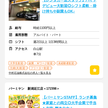
【レンタカー店スタッフ】バイト
デビュー大歓迎◎シフト柔軟・掛
け持ちや副業もOK♪
給与
時給1100円以上
雇用形態
アルバイト・パート
シフト
週2日以上 1日3時間以上
アクセス
白山駅
車7分
大学生歓迎
副業・Ｗワーク歓迎
未経験者歓迎
主婦(夫)歓迎
フリーター歓迎
中村石油株式会社の求人一覧を見る
バーミヤン 新潟近江店＜171598＞
【バーミヤンSTAFF】ランチ募集
★家庭との両立◎大手企業で手当