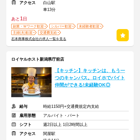
アクセス
白山駅
車13分
1
あと
日
副業・Ｗワーク歓迎
シルバー歓迎
未経験者歓迎
主婦(夫)歓迎
交通費支給
石本商事株式会社の求人一覧を見る
ロイヤルホスト新潟県庁前店
【キッチン】キッチンは、もう一
つのキャンパス。ロイホでバイト
仲間ができる!未経験OK◎
給与
時給1150円+交通費規定内支給
雇用形態
アルバイト・パート
シフト
週2日以上 1日2時間以上
アクセス
関屋駅