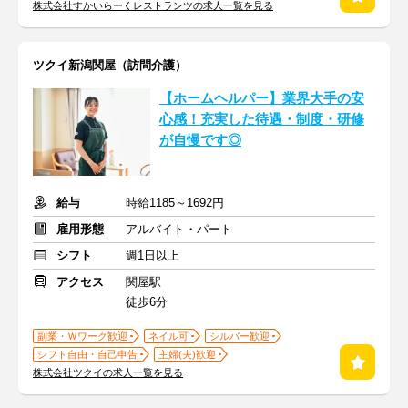
株式会社すかいらーくレストランツの求人一覧を見る
ツクイ新潟関屋（訪問介護）
【ホームヘルパー】業界大手の安
心感！充実した待遇・制度・研修
が自慢です◎
給与
時給1185～1692円
雇用形態
アルバイト・パート
シフト
週1日以上
アクセス
関屋駅
徒歩6分
副業・Ｗワーク歓迎
ネイル可
シルバー歓迎
シフト自由・自己申告
主婦(夫)歓迎
株式会社ツクイの求人一覧を見る