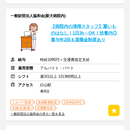
一般財団法人協和会(新大病院内)
【病院内の清掃スタッフ】重いも
のはなし！1日3h～OK！扶養内◎
賞与年2回＆退職金制度あり
給与
時給1095円＋交通費規定支給
雇用形態
アルバイト・パート
シフト
週3日以上 1日3時間以上
アクセス
白山駅
車8分
シルバー歓迎
未経験者歓迎
1日4h以内可
主婦(夫)歓迎
交通費支給
一般財団法人協和会の求人一覧を見る