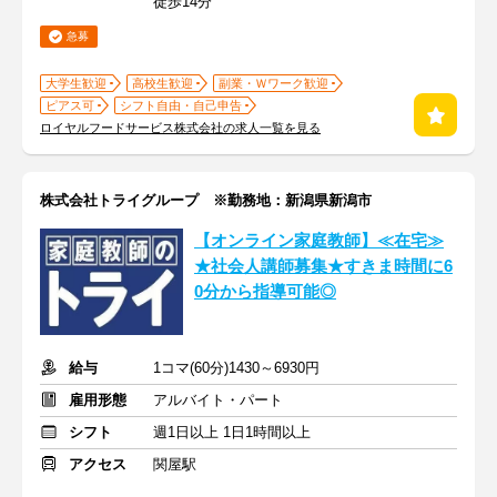
徒歩14分
急募
大学生歓迎
高校生歓迎
副業・Ｗワーク歓迎
ピアス可
シフト自由・自己申告
ロイヤルフードサービス株式会社の求人一覧を見る
株式会社トライグループ ※勤務地：新潟県新潟市
【オンライン家庭教師】≪在宅≫
★社会人講師募集★すきま時間に6
0分から指導可能◎
給与
1コマ(60分)1430～6930円
雇用形態
アルバイト・パート
シフト
週1日以上 1日1時間以上
アクセス
関屋駅