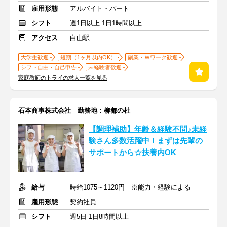
雇用形態
アルバイト・パート
シフト
週1日以上 1日1時間以上
アクセス
白山駅
大学生歓迎
短期（1ヶ月以内OK）
副業・Ｗワーク歓迎
シフト自由・自己申告
未経験者歓迎
家庭教師のトライの求人一覧を見る
石本商事株式会社 勤務地：柳都の杜
【調理補助】年齢＆経験不問♪未経
験さん多数活躍中！まずは先輩の
サポートから☆扶養内OK
給与
時給1075～1120円 ※能力・経験による
雇用形態
契約社員
シフト
週5日 1日8時間以上