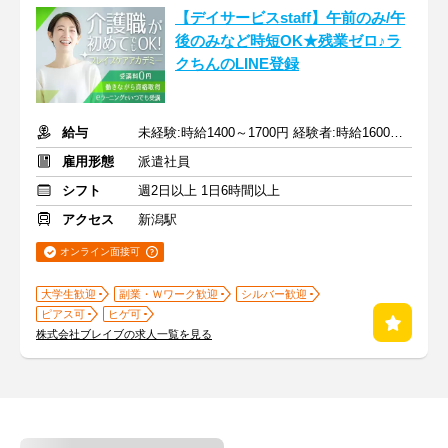
【デイサービスstaff】午前のみ/午
後のみなど時短OK★残業ゼロ♪ラ
クちんのLINE登録
給与
未経験:時給1400～1700円 経験者:時給1600～1900円+交通費全額
雇用形態
派遣社員
シフト
週2日以上 1日6時間以上
アクセス
新潟駅
オンライン面接可
大学生歓迎
副業・Ｗワーク歓迎
シルバー歓迎
ピアス可
ヒゲ可
株式会社ブレイブの求人一覧を見る