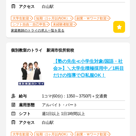
アクセス
白山駅
大学生歓迎
短期（1ヶ月以内OK）
副業・Ｗワーク歓迎
シフト自由・自己申告
未経験者歓迎
家庭教師のトライの求人一覧を見る
個別教室のトライ 新潟市役所前校
【塾の先生≪小学生対象/国語・社
会≫】＼大学生積極採用中／1科目
だけの指導で◎私服OK！
給与
1コマ(60分)：1350～3750円＋交通費
雇用形態
アルバイト・パート
シフト
週1日以上 1日1時間以上
アクセス
白山駅
大学生歓迎
短期（1ヶ月以内OK）
副業・Ｗワーク歓迎