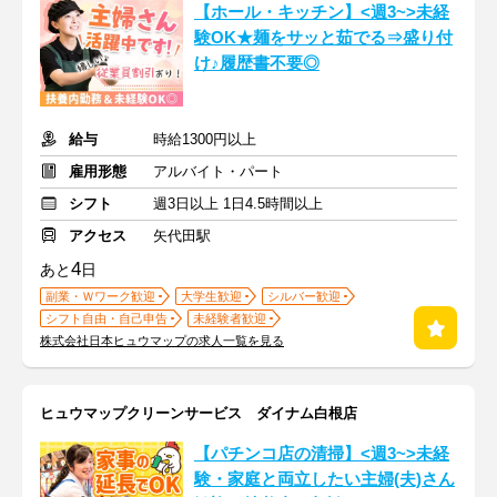
【ホール・キッチン】<週3~>未経
験OK★麺をサッと茹でる⇒盛り付
け♪履歴書不要◎
給与
時給1300円以上
雇用形態
アルバイト・パート
シフト
週3日以上 1日4.5時間以上
アクセス
矢代田駅
4
あと
日
副業・Ｗワーク歓迎
大学生歓迎
シルバー歓迎
シフト自由・自己申告
未経験者歓迎
株式会社日本ヒュウマップの求人一覧を見る
ヒュウマップクリーンサービス ダイナム白根店
【パチンコ店の清掃】<週3~>未経
験・家庭と両立したい主婦(夫)さん