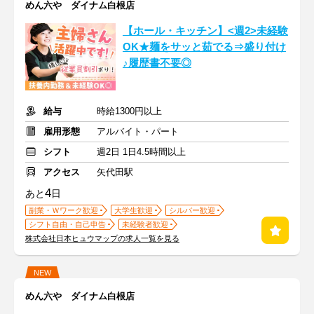
めん六や ダイナム白根店
【ホール・キッチン】<週2>未経験
OK★麺をサッと茹でる⇒盛り付け
♪履歴書不要◎
給与
時給1300円以上
雇用形態
アルバイト・パート
シフト
週2日 1日4.5時間以上
アクセス
矢代田駅
4
あと
日
副業・Ｗワーク歓迎
大学生歓迎
シルバー歓迎
シフト自由・自己申告
未経験者歓迎
株式会社日本ヒュウマップの求人一覧を見る
NEW
めん六や ダイナム白根店