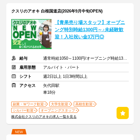
クスリのアオキ 白根国道店(2026年9月中旬OPEN)
【青果売り場スタッフ】オープニ
ング特別時給1300円～♪未経験歓
迎！入社祝い金3万円◎
給与
通常時給1050～1100円/オープニング時給1300～1400円
雇用形態
アルバイト・パート
シフト
週2日以上 1日3時間以上
アクセス
矢代田駅
車18分
副業・Ｗワーク歓迎
大学生歓迎
高校生歓迎
シルバー歓迎
オープニングスタッフ
株式会社クスリのアオキの求人一覧を見る
NEW