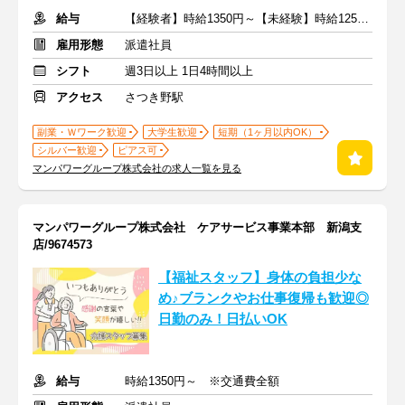
給与
【経験者】時給1350円～【未経験】時給1250円～ ※交通費全額
雇用形態
派遣社員
シフト
週3日以上 1日4時間以上
アクセス
さつき野駅
副業・Ｗワーク歓迎
大学生歓迎
短期（1ヶ月以内OK）
シルバー歓迎
ピアス可
マンパワーグループ株式会社の求人一覧を見る
マンパワーグループ株式会社 ケアサービス事業本部 新潟支
店/9674573
【福祉スタッフ】身体の負担少な
め♪ブランクやお仕事復帰も歓迎◎
日勤のみ！日払いOK
給与
時給1350円～ ※交通費全額