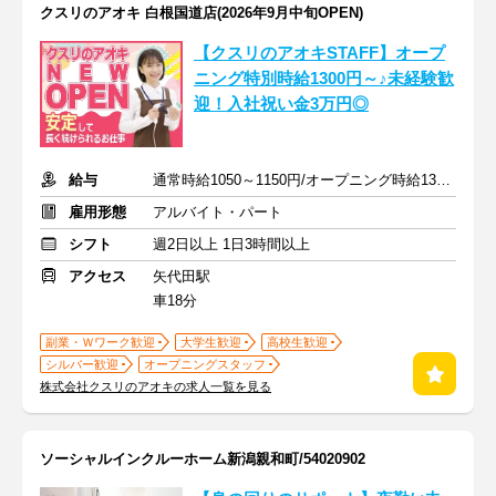
クスリのアオキ 白根国道店(2026年9月中旬OPEN)
【クスリのアオキSTAFF】オープ
ニング特別時給1300円～♪未経験歓
迎！入社祝い金3万円◎
給与
通常時給1050～1150円/オープニング時給1300～1400円
雇用形態
アルバイト・パート
シフト
週2日以上 1日3時間以上
アクセス
矢代田駅
車18分
副業・Ｗワーク歓迎
大学生歓迎
高校生歓迎
シルバー歓迎
オープニングスタッフ
株式会社クスリのアオキの求人一覧を見る
ソーシャルインクルーホーム新潟親和町/54020902