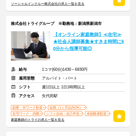
ソーシャルインクルー株式会社の求人一覧を見る
株式会社トライグループ ※勤務地：新潟県新潟市
【オンライン家庭教師】≪在宅≫
★社会人講師募集★すきま時間に6
0分から指導可能◎
給与
1コマ(60分)1430～6930円
雇用形態
アルバイト・パート
シフト
週1日以上 1日1時間以上
アクセス
矢代田駅
副業・Ｗワーク歓迎
短期（1ヶ月以内OK）
在宅ワーク・内職
シフト自由・自己申告
未経験者歓迎
家庭教師のトライの求人一覧を見る