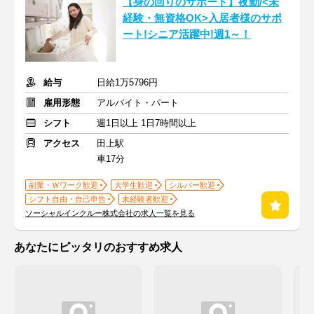
【身の回りのサポート】夜勤/<未
経験・無資格OK>入居者様のサポ
ート!シニア活躍中!週1～！
給与
日給1万5796円
雇用形態
アルバイト・パート
シフト
週1日以上 1日7時間以上
アクセス
田上駅
車17分
副業・Ｗワーク歓迎
大学生歓迎
シルバー歓迎
シフト自由・自己申告
未経験者歓迎
ソーシャルインクルー株式会社の求人一覧を見る
あなたにピッタリのおすすめ求人