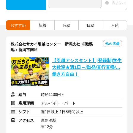
含まない
おすすめ
新着
時給
日給
月給
他の店舗
株式会社サカイ引越センター 新潟支社 ※勤務
地：新潟市南区
【引越アシスタント】[登録制]学生
大歓迎★週1日～/単発/直行直帰/…
働き方自由！
給与
時給1100円～
雇用形態
アルバイト・パート
シフト
週1日以上 1日8時間以上
アクセス
東新潟駅
車12分