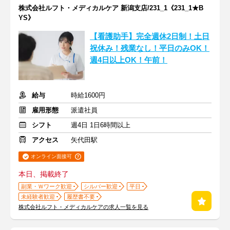
株式会社ルフト・メディカルケア 新潟支店/231_1《231_1★B
YS》
【看護助手】完全週休2日制！土日
祝休み！残業なし！平日のみOK！
週4日以上OK！午前！
給与
時給1600円
雇用形態
派遣社員
シフト
週4日 1日6時間以上
アクセス
矢代田駅
オンライン面接可
本日、掲載終了
副業・Ｗワーク歓迎
シルバー歓迎
平日
未経験者歓迎
履歴書不要
株式会社ルフト・メディカルケアの求人一覧を見る