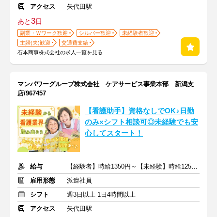
アクセス
矢代田駅
3
あと
日
副業・Ｗワーク歓迎
シルバー歓迎
未経験者歓迎
主婦(夫)歓迎
交通費支給
石本商事株式会社の求人一覧を見る
マンパワーグループ株式会社 ケアサービス事業本部 新潟支
店/967457
【看護助手】資格なしでOK♪日勤
のみ×シフト相談可◎未経験でも安
心してスタート！
給与
【経験者】時給1350円～【未経験】時給1250円～ ※交通費全額
雇用形態
派遣社員
シフト
週3日以上 1日4時間以上
アクセス
矢代田駅