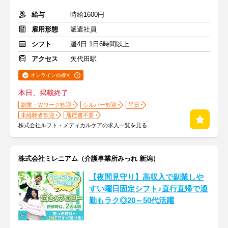
給与
時給1600円
雇用形態
派遣社員
シフト
週4日 1日6時間以上
アクセス
矢代田駅
オンライン面接可
本日、掲載終了
副業・Ｗワーク歓迎
シルバー歓迎
平日
未経験者歓迎
履歴書不要
株式会社ルフト・メディカルケアの求人一覧を見る
株式会社ミレニアム（介護事業所みっれ 新潟）
【夜間見守り】高収入で副業しや
すい曜日固定シフト♪直行直帰で通
勤もラク◎20～50代活躍