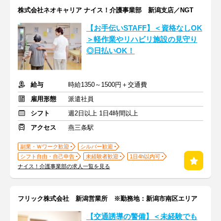
株式会社ネオキャリア ナイス！介護事業部 新潟支店／NGT
【お手伝いSTAFF】＜資格なしOK
＞軽作業やリハビリ施設の見守り
◎日払いOK！
給与
時給1350～1500円＋交通費
雇用形態
派遣社員
シフト
週2日以上 1日4時間以上
アクセス
燕三条駅
副業・Ｗワーク歓迎
シルバー歓迎
シフト自由・自己申告
未経験者歓迎
1日4h以内可
ナイス！介護事業部の求人一覧を見る
フリック株式会社 新潟営業所 ※勤務地：新潟市南区エリア
【交通誘導の警備】＜未経験でも