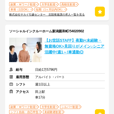
副業・Ｗワーク歓迎
大学生歓迎
高校生歓迎
単発（1日OK）
短期（1ヶ月以内OK）
株式会社サカイ引越センター 北陸推進課の求人一覧を見る
ソーシャルインクルーホーム新潟親和町/54020902
【お世話STAFF】夜勤/<未経験・
無資格OK>見回りがメイン♪シニア
活躍中!週1～!車通勤◎
給与
日給1万5796円
雇用形態
アルバイト・パート
シフト
週1日以上
アクセス
田上駅
車17分
副業・Ｗワーク歓迎
大学生歓迎
シルバー歓迎
シフト自由・自己申告
未経験者歓迎