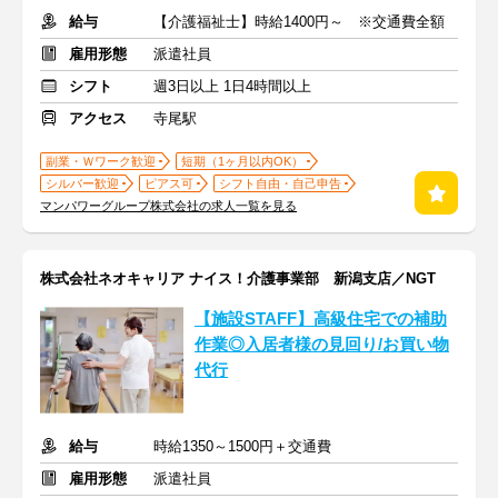
給与
【介護福祉士】時給1400円～ ※交通費全額
雇用形態
派遣社員
シフト
週3日以上 1日4時間以上
アクセス
寺尾駅
副業・Ｗワーク歓迎
短期（1ヶ月以内OK）
シルバー歓迎
ピアス可
シフト自由・自己申告
マンパワーグループ株式会社の求人一覧を見る
株式会社ネオキャリア ナイス！介護事業部 新潟支店／NGT
【施設STAFF】高級住宅での補助
作業◎入居者様の見回り/お買い物
代行
給与
時給1350～1500円＋交通費
雇用形態
派遣社員