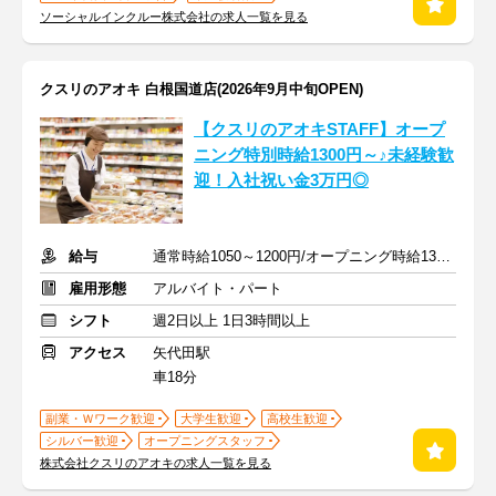
ソーシャルインクルー株式会社の求人一覧を見る
クスリのアオキ 白根国道店(2026年9月中旬OPEN)
【クスリのアオキSTAFF】オープ
ニング特別時給1300円～♪未経験歓
迎！入社祝い金3万円◎
給与
通常時給1050～1200円/オープニング時給1300～1400円
雇用形態
アルバイト・パート
シフト
週2日以上 1日3時間以上
アクセス
矢代田駅
車18分
副業・Ｗワーク歓迎
大学生歓迎
高校生歓迎
シルバー歓迎
オープニングスタッフ
株式会社クスリのアオキの求人一覧を見る