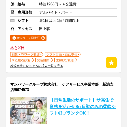
給与
時給1938円～＋交通費
雇用形態
アルバイト・パート
シフト
週1日以上 1日4時間以上
アクセス
田上駅
オンライン面接可
2
あと
日
副業・Ｗワーク歓迎
シフト自由・自己申告
未経験者歓迎
髪色自由
主婦(夫)歓迎
株式会社ミレニアムの求人一覧を見る
マンパワーグループ株式会社 ケアサービス事業本部 新潟支
店/9674573
【日常生活のサポート】サ高住で
資格を活かせる♪日勤のみの柔軟シ
フト◎ブランクOK！