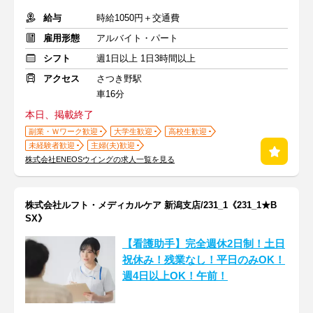
給与
時給1050円＋交通費
雇用形態
アルバイト・パート
シフト
週1日以上 1日3時間以上
アクセス
さつき野駅
車16分
本日、掲載終了
副業・Ｗワーク歓迎
大学生歓迎
高校生歓迎
未経験者歓迎
主婦(夫)歓迎
株式会社ENEOSウイングの求人一覧を見る
株式会社ルフト・メディカルケア 新潟支店/231_1《231_1★B
SX》
【看護助手】完全週休2日制！土日
祝休み！残業なし！平日のみOK！
週4日以上OK！午前！