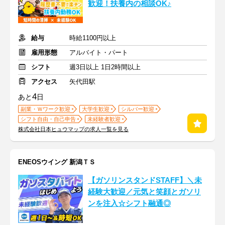
歓迎！扶養内の相談OK♪
給与
時給1100円以上
雇用形態
アルバイト・パート
シフト
週3日以上 1日2時間以上
アクセス
矢代田駅
4
あと
日
副業・Ｗワーク歓迎
大学生歓迎
シルバー歓迎
シフト自由・自己申告
未経験者歓迎
株式会社日本ヒュウマップの求人一覧を見る
ENEOSウイング 新潟ＴＳ
【ガソリンスタンドSTAFF】＼未
経験大歓迎／元気と笑顔とガソリ
ンを注入☆シフト融通◎