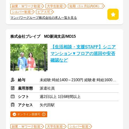
副業・Ｗワーク歓迎
大学生歓迎
短期（1ヶ月以内OK）
シルバー歓迎
ピアス可
マンパワーグループ株式会社の求人一覧を見る
株式会社ブレイブ MD新潟支店/MD15
【生活相談・支援STAFF】シニア
マンション▼フロアの巡回や安否
確認など
給与
未経験:時給1400～2100円 経験者:時給1600～2400円+交通費全額
雇用形態
派遣社員
シフト
週2日以上 1日6時間以上
アクセス
矢代田駅
オンライン面接可
副業・Ｗワーク歓迎
大学生歓迎
シルバー歓迎