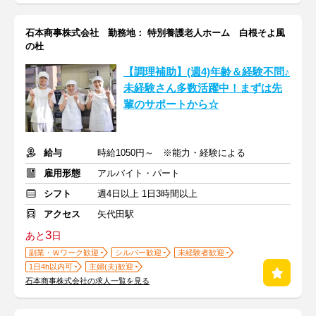
石本商事株式会社 勤務地： 特別養護老人ホーム 白根そよ風
の杜
【調理補助】(週4)年齢＆経験不問♪
未経験さん多数活躍中！まずは先
輩のサポートから☆
給与
時給1050円～ ※能力・経験による
雇用形態
アルバイト・パート
シフト
週4日以上 1日3時間以上
アクセス
矢代田駅
3
あと
日
副業・Ｗワーク歓迎
シルバー歓迎
未経験者歓迎
1日4h以内可
主婦(夫)歓迎
石本商事株式会社の求人一覧を見る