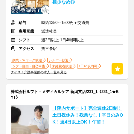
担少なめ◎
給与
時給1350～1500円＋交通費
雇用形態
派遣社員
シフト
週2日以上 1日4時間以上
アクセス
燕三条駅
副業・Ｗワーク歓迎
シルバー歓迎
シフト自由・自己申告
未経験者歓迎
1日4h以内可
ナイス！介護事業部の求人一覧を見る
株式会社ルフト・メディカルケア 新潟支店/231_1《231_1★B
YT》
【院内サポート】完全週休2日制！
土日祝休み！残業なし！平日のみO
K！週4日以上OK！午前！