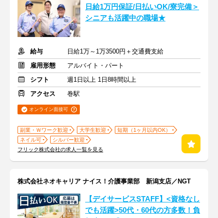
日給1万円保証/日払いOK/寮完備＞
シニアも活躍中の職場★
給与
日給1万～1万3500円＋交通費支給
雇用形態
アルバイト・パート
シフト
週1日以上 1日8時間以上
アクセス
巻駅
オンライン面接可
副業・Ｗワーク歓迎
大学生歓迎
短期（1ヶ月以内OK）
ネイル可
シルバー歓迎
フリック株式会社の求人一覧を見る
株式会社ネオキャリア ナイス！介護事業部 新潟支店／NGT
【デイサービスSTAFF】<資格なし
でも活躍>50代・60代の方多数！負