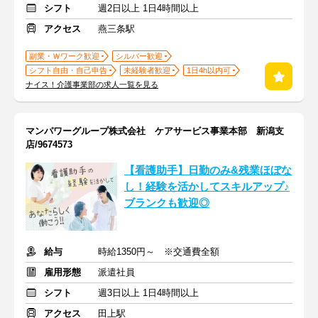
シフト
週2日以上 1日4時間以上
アクセス
燕三条駅
副業・Ｗワーク歓迎
シルバー歓迎
シフト自由・自己申告
未経験者歓迎
1日4h以内可
ナイス！介護事業部の求人一覧を見る
マンパワーグループ株式会社 ケアサービス事業本部 新潟支
店/9674573
【看護助手】日勤のみ&残業ほぼな
し！経験を活かしてスキルアップ♪
ブランクも歓迎◎
給与
時給1350円～ ※交通費全額
雇用形態
派遣社員
シフト
週3日以上 1日4時間以上
アクセス
田上駅