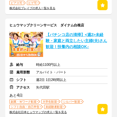
ピアス可
ヒゲ可
株式会社ブレイブの求人一覧を見る
ヒュウマップクリーンサービス ダイナム白根店
【パチンコ店の清掃】<週2>未経
験・家庭と両立したい主婦(夫)さん
歓迎！扶養内の相談OK♪
給与
時給1100円以上
雇用形態
アルバイト・パート
シフト
週2日 1日2時間以上
アクセス
矢代田駅
4
あと
日
副業・Ｗワーク歓迎
大学生歓迎
シルバー歓迎
シフト自由・自己申告
未経験者歓迎
株式会社日本ヒュウマップの求人一覧を見る