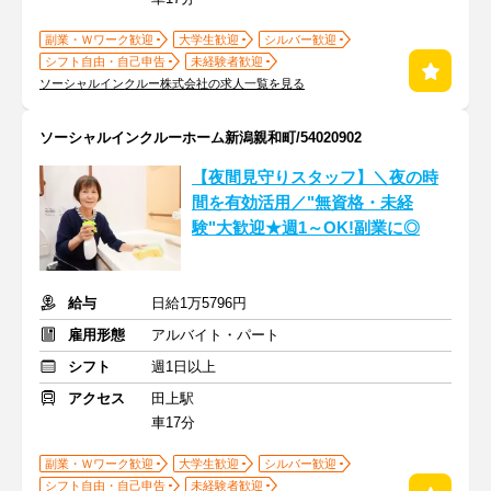
副業・Ｗワーク歓迎
大学生歓迎
シルバー歓迎
シフト自由・自己申告
未経験者歓迎
ソーシャルインクルー株式会社の求人一覧を見る
ソーシャルインクルーホーム新潟親和町/54020902
【夜間見守りスタッフ】＼夜の時
間を有効活用／"無資格・未経
験"大歓迎★週1～OK!副業に◎
給与
日給1万5796円
雇用形態
アルバイト・パート
シフト
週1日以上
アクセス
田上駅
車17分
副業・Ｗワーク歓迎
大学生歓迎
シルバー歓迎
シフト自由・自己申告
未経験者歓迎