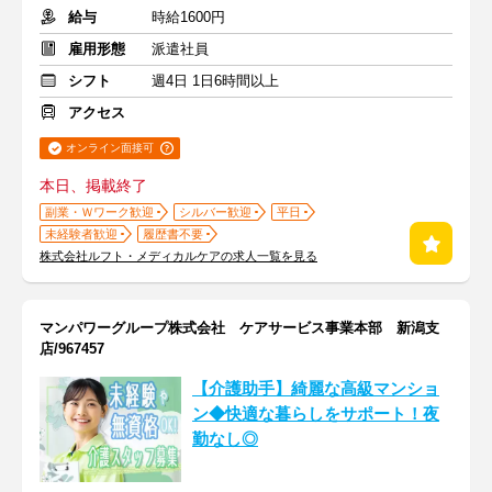
給与
時給1600円
雇用形態
派遣社員
シフト
週4日 1日6時間以上
アクセス
オンライン面接可
本日、掲載終了
副業・Ｗワーク歓迎
シルバー歓迎
平日
未経験者歓迎
履歴書不要
株式会社ルフト・メディカルケアの求人一覧を見る
マンパワーグループ株式会社 ケアサービス事業本部 新潟支
店/967457
【介護助手】綺麗な高級マンショ
ン◆快適な暮らしをサポート！夜
勤なし◎