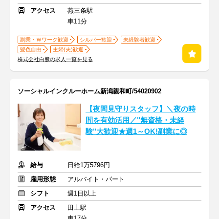
アクセス
燕三条駅
車11分
副業・Ｗワーク歓迎
シルバー歓迎
未経験者歓迎
髪色自由
主婦(夫)歓迎
株式会社白熊の求人一覧を見る
ソーシャルインクルーホーム新潟親和町/54020902
【夜間見守りスタッフ】＼夜の時
間を有効活用／"無資格・未経
験"大歓迎★週1～OK!副業に◎
給与
日給1万5796円
雇用形態
アルバイト・パート
シフト
週1日以上
アクセス
田上駅
車17分