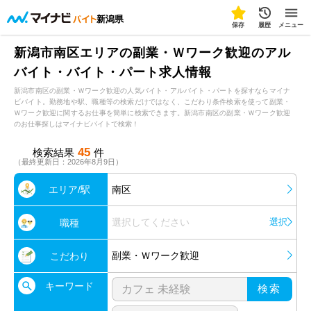
新潟県
保存
履歴
メニュー
新潟市南区エリアの副業・Ｗワーク歓迎のアル
バイト・バイト・パート求人情報
新潟市南区の副業・Ｗワーク歓迎の人気バイト・アルバイト・パートを探すならマイナ
ビバイト。勤務地や駅、職種等の検索だけではなく、こだわり条件検索を使って副業・
Ｗワーク歓迎に関するお仕事を簡単に検索できます。新潟市南区の副業・Ｗワーク歓迎
のお仕事探しはマイナビバイトで検索！
45
検索結果
件
（最終更新日：2026年8月9日）
エリア/駅
南区
選択してください
選択
職種
副業・Ｗワーク歓迎
こだわり
キーワード
検索