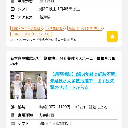
雇用形態
派遣社員
シフト
週3日以上 1日4時間以上
アクセス
新津駅
副業・Ｗワーク歓迎
大学生歓迎
短期（1ヶ月以内OK）
シルバー歓迎
ピアス可
マンパワーグループ株式会社の求人一覧を見る
石本商事株式会社 勤務地： 特別養護老人ホーム 白根そよ風
の杜
【調理補助】(週5)年齢＆経験不問♪
未経験さん多数活躍中！まずは先
輩のサポートから☆
給与
時給1075～1120円 ※能力・経験による
雇用形態
契約社員
シフト
週5日 1日8時間以上