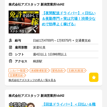
株式会社アズスタッフ 新潟営業所/dd42
【夜間配送ドライバー】＜日払い
＆夜勤専門＞実は穴場！渋滞少な
めで効率よく稼げる♪
給与
日給1万4700円～1万8375円 + 交通費支給
雇用形態
派遣社員
シフト
週4日以上 1日8時間以上
アクセス
桐原駅
シルバー歓迎
未経験者歓迎
髪色自由
主婦(夫)歓迎
交通費支給
株式会社アズスタッフの求人一覧を見る
株式会社アズスタッフ 新潟営業所/dd42
【回送ドライバー】＜日払い＆職