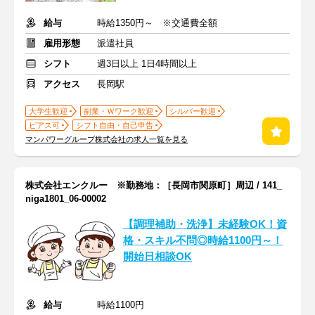
給与
時給1350円～ ※交通費全額
雇用形態
派遣社員
シフト
週3日以上 1日4時間以上
アクセス
長岡駅
大学生歓迎
副業・Ｗワーク歓迎
シルバー歓迎
ピアス可
シフト自由・自己申告
マンパワーグループ株式会社の求人一覧を見る
株式会社エンクルー ※勤務地：［長岡市関原町］周辺 / 141_
niga1801_06-00002
【調理補助・洗浄】未経験OK！資
格・スキル不問◎時給1100円～！
開始日相談OK
給与
時給1100円