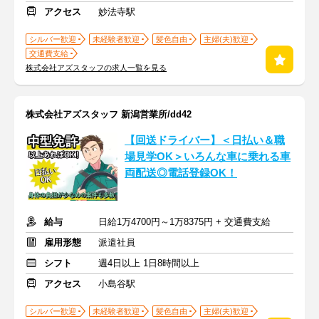
アクセス
妙法寺駅
シルバー歓迎
未経験者歓迎
髪色自由
主婦(夫)歓迎
交通費支給
株式会社アズスタッフの求人一覧を見る
株式会社アズスタッフ 新潟営業所/dd42
【回送ドライバー】＜日払い＆職
場見学OK＞いろんな車に乗れる車
両配送◎電話登録OK！
給与
日給1万4700円～1万8375円 + 交通費支給
雇用形態
派遣社員
シフト
週4日以上 1日8時間以上
アクセス
小島谷駅
シルバー歓迎
未経験者歓迎
髪色自由
主婦(夫)歓迎