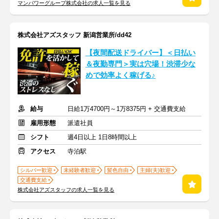
マンパワーグループ株式会社の求人一覧を見る
株式会社アズスタッフ 新潟営業所/dd42
【夜間配送ドライバー】＜日払い
＆夜勤専門＞実は穴場！渋滞少な
めで効率よく稼げる♪
給与
日給1万4700円～1万8375円 + 交通費支給
雇用形態
派遣社員
シフト
週4日以上 1日8時間以上
アクセス
寺泊駅
シルバー歓迎
未経験者歓迎
髪色自由
主婦(夫)歓迎
交通費支給
株式会社アズスタッフの求人一覧を見る