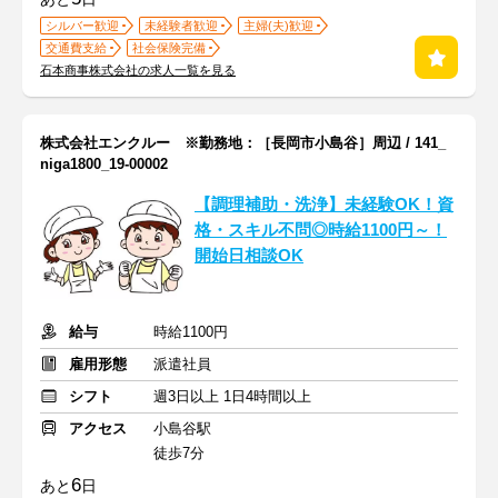
シルバー歓迎
未経験者歓迎
主婦(夫)歓迎
交通費支給
社会保険完備
石本商事株式会社の求人一覧を見る
株式会社エンクルー ※勤務地：［長岡市小島谷］周辺 / 141_
niga1800_19-00002
【調理補助・洗浄】未経験OK！資
格・スキル不問◎時給1100円～！
開始日相談OK
給与
時給1100円
雇用形態
派遣社員
シフト
週3日以上 1日4時間以上
アクセス
小島谷駅
徒歩7分
6
あと
日