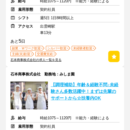
給与
時給1075～1120円 ※能力・経験による
雇用形態
契約社員
シフト
週5日 1日8時間以上
アクセス
出雲崎駅
車13分
5
あと
日
副業・Ｗワーク歓迎
シルバー歓迎
未経験者歓迎
主婦(夫)歓迎
交通費支給
石本商事株式会社の求人一覧を見る
石本商事株式会社 勤務地：みしま園
【調理補助】年齢＆経験不問♪未経
験さん多数活躍中！まずは先輩の
サポートから☆扶養内OK
給与
時給1075～1120円 ※能力・経験による
雇用形態
契約社員