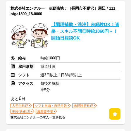
株式会社エンクルー ※勤務地：［長岡市不動沢］周辺 / 111_
niga1800_18-0000
【調理補助・洗浄】未経験OK！資
格・スキル不問◎時給1060円～！
開始日相談OK
給与
時給1060円
雇用形態
派遣社員
シフト
週3日以上 1日8時間以上
アクセス
越後岩塚駅
車5分
6
あと
日
大学生歓迎
シフト自由・自己申告
未経験者歓迎
主婦(夫)歓迎
履歴書不要
株式会社エンクルーの求人一覧を見る