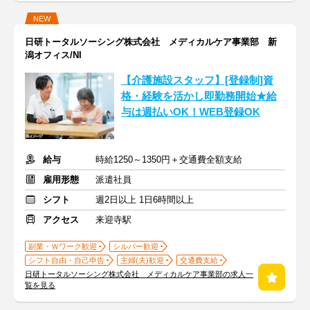
NEW
日研トータルソーシング株式会社 メディカルケア事業部 新
潟オフィス/NI
【介護施設スタッフ】[登録制]資
格・経験を活かし即勤務開始★給
与は週払いOK！WEB登録OK
給与
時給1250～1350円＋交通費全額支給
雇用形態
派遣社員
シフト
週2日以上 1日6時間以上
アクセス
来迎寺駅
副業・Ｗワーク歓迎
シルバー歓迎
シフト自由・自己申告
主婦(夫)歓迎
交通費支給
日研トータルソーシング株式会社 メディカルケア事業部の求人一
覧を見る