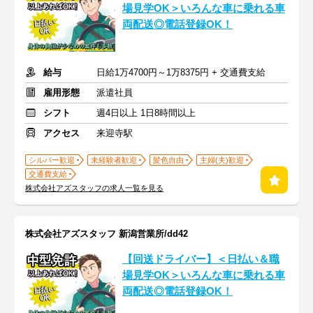
場見学OK＞いろんな車に乗れる車
両配送◎電話登録OK！
給与
日給1万4700円～1万8375円 + 交通費支給
雇用形態
派遣社員
シフト
週4日以上 1日8時間以上
アクセス
来迎寺駅
シルバー歓迎
未経験者歓迎
髪色自由
主婦(夫)歓迎
交通費支給
株式会社アズスタッフの求人一覧を見る
株式会社アズスタッフ 新潟営業所/dd42
【回送ドライバー】＜日払い＆職
場見学OK＞いろんな車に乗れる車
両配送◎電話登録OK！