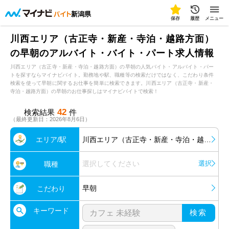
新潟県
保存
履歴
メニュー
川西エリア（古正寺・新産・寺泊・越路方面）
の早朝のアルバイト・バイト・パート求人情報
川西エリア（古正寺・新産・寺泊・越路方面）の早朝の人気バイト・アルバイト・パー
トを探すならマイナビバイト。勤務地や駅、職種等の検索だけではなく、こだわり条件
検索を使って早朝に関するお仕事を簡単に検索できます。川西エリア（古正寺・新産・
寺泊・越路方面）の早朝のお仕事探しはマイナビバイトで検索！
42
検索結果
件
（最終更新日：2026年8月6日）
エリア/駅
川西エリア（古正寺・新産・寺泊・越路方面）
選択してください
選択
職種
早朝
こだわり
キーワード
検索