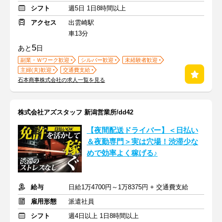
シフト
週5日 1日8時間以上
アクセス
出雲崎駅
車13分
5
あと
日
副業・Ｗワーク歓迎
シルバー歓迎
未経験者歓迎
主婦(夫)歓迎
交通費支給
石本商事株式会社の求人一覧を見る
株式会社アズスタッフ 新潟営業所/dd42
【夜間配送ドライバー】＜日払い
＆夜勤専門＞実は穴場！渋滞少な
めで効率よく稼げる♪
給与
日給1万4700円～1万8375円 + 交通費支給
雇用形態
派遣社員
シフト
週4日以上 1日8時間以上