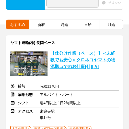
含まない
おすすめ
新着
時給
日給
月給
ヤマト運輸(株) 長岡ベース
【仕分け作業（ベース）】＜未経
験でも安心＞クロネコヤマトの物
流拠点でのお仕事[仕][Ａ]
給与
時給1170円
雇用形態
アルバイト・パート
シフト
週4日以上 1日2時間以上
アクセス
来迎寺駅
車12分
大学生歓迎
副業・Ｗワーク歓迎
未経験者歓迎