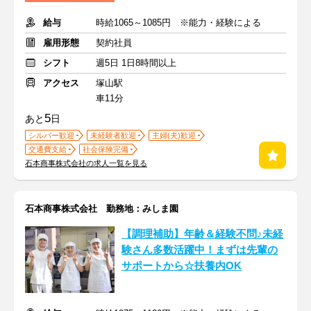
給与
時給1065～1085円 ※能力・経験による
雇用形態
契約社員
シフト
週5日 1日8時間以上
アクセス
塚山駅
車11分
5
あと
日
シルバー歓迎
未経験者歓迎
主婦(夫)歓迎
交通費支給
社会保険完備
石本商事株式会社の求人一覧を見る
石本商事株式会社 勤務地：みしま園
【調理補助】年齢＆経験不問♪未経
験さん多数活躍中！まずは先輩の
サポートから☆扶養内OK