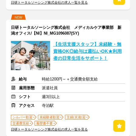
日研トータルソーシング株式会社の求人一覧を見る
NEW
日研トータルソーシング株式会社 メディカルケア事業部 新
潟オフィス/【NI】NI_MG1096087(SY)
【生活支援スタッフ】未経験・無
資格OK◎給与は週払いOK★利用
者の日常生活をサポート！
給与
時給1200円～＋交通費全額支給
雇用形態
派遣社員
シフト
週3日以上
アクセス
寺泊駅
シルバー歓迎
未経験者歓迎
主婦(夫)歓迎
交通費支給
履歴書不要
日研トータルソーシング株式会社の求人一覧を見る