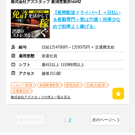
株式会社アズスタッフ 新潟営業所/dd42
【夜間配送ドライバー】＜日払い
＆夜勤専門＞実は穴場！渋滞少な
めで効率よく稼げる♪
給与
日給1万4700円～1万8375円 + 交通費支給
雇用形態
派遣社員
シフト
週4日以上 1日8時間以上
アクセス
越後川口駅
シルバー歓迎
未経験者歓迎
髪色自由
主婦(夫)歓迎
交通費支給
株式会社アズスタッフの求人一覧を見る
1
2
前のページへ
次のページへ