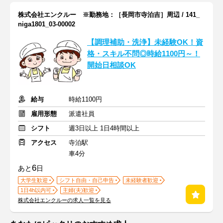
株式会社エンクルー ※勤務地：［長岡市寺泊吉］周辺 / 141_
niga1801_03-00002
【調理補助・洗浄】未経験OK！資
格・スキル不問◎時給1100円～！
開始日相談OK
給与
時給1100円
雇用形態
派遣社員
シフト
週3日以上 1日4時間以上
アクセス
寺泊駅
車4分
6
あと
日
大学生歓迎
シフト自由・自己申告
未経験者歓迎
1日4h以内可
主婦(夫)歓迎
株式会社エンクルーの求人一覧を見る