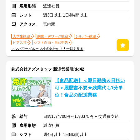
雇用形態
派遣社員
シフト
週3日以上 1日4時間以上
アクセス
宮内駅
大学生歓迎
副業・Ｗワーク歓迎
シルバー歓迎
ピアス可
シフト自由・自己申告
マンパワーグループ株式会社の求人一覧を見る
株式会社アズスタッフ 新潟営業所/dd42
【食品配送】＜即日勤務＆日払い
可＞履歴書不要★残業代も1分単
位！食品の配送業務
給与
日給1万4700円～1万8375円 + 交通費支給
雇用形態
派遣社員
シフト
週4日以上 1日8時間以上