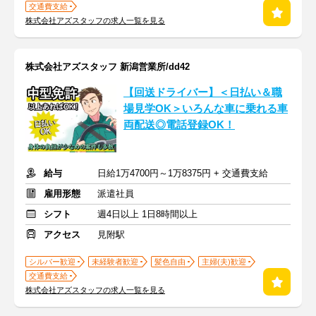
交通費支給
株式会社アズスタッフの求人一覧を見る
株式会社アズスタッフ 新潟営業所/dd42
【回送ドライバー】＜日払い＆職
場見学OK＞いろんな車に乗れる車
両配送◎電話登録OK！
給与
日給1万4700円～1万8375円 + 交通費支給
雇用形態
派遣社員
シフト
週4日以上 1日8時間以上
アクセス
見附駅
シルバー歓迎
未経験者歓迎
髪色自由
主婦(夫)歓迎
交通費支給
株式会社アズスタッフの求人一覧を見る