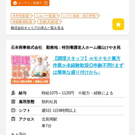
オンライン面接可
大学生歓迎
シルバー歓迎
シフト自由・自己申告
未経験者歓迎
主婦(夫)歓迎
株式会社キャリアの求人一覧を見る
石本商事株式会社 勤務地：特別養護老人ホーム槇山けやき苑
【調理スタッフ】≪モクモク裏方
作業≫未経験歓迎◎年齢不問!!まず
は簡単な盛り付けから♪
給与
時給1075～1120円 ※能力・経験による
雇用形態
契約社員
シフト
週5日 1日8時間以上
アクセス
北長岡駅
車7分
5
あと
日