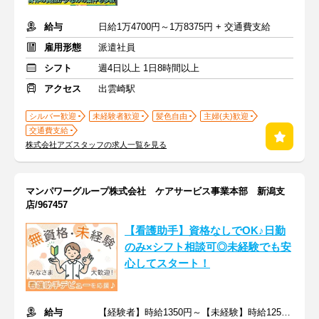
給与
日給1万4700円～1万8375円 + 交通費支給
雇用形態
派遣社員
シフト
週4日以上 1日8時間以上
アクセス
出雲崎駅
シルバー歓迎
未経験者歓迎
髪色自由
主婦(夫)歓迎
交通費支給
株式会社アズスタッフの求人一覧を見る
マンパワーグループ株式会社 ケアサービス事業本部 新潟支
店/967457
【看護助手】資格なしでOK♪日勤
のみ×シフト相談可◎未経験でも安
心してスタート！
給与
【経験者】時給1350円～【未経験】時給1250円～ ※交通費全額