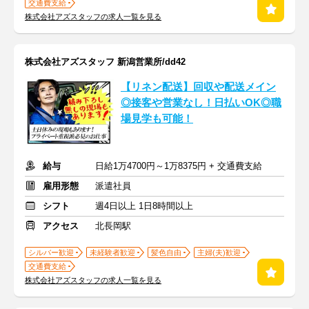
交通費支給
株式会社アズスタッフの求人一覧を見る
株式会社アズスタッフ 新潟営業所/dd42
【リネン配送】回収や配送メイン
◎接客や営業なし！日払いOK◎職
場見学も可能！
給与
日給1万4700円～1万8375円 + 交通費支給
雇用形態
派遣社員
シフト
週4日以上 1日8時間以上
アクセス
北長岡駅
シルバー歓迎
未経験者歓迎
髪色自由
主婦(夫)歓迎
交通費支給
株式会社アズスタッフの求人一覧を見る