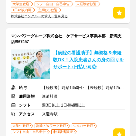
大学生歓迎
シフト自由・自己申告
未経験者歓迎
1日4h以内可
主婦(夫)歓迎
株式会社エンクルーの求人一覧を見る
マンパワーグループ株式会社 ケアサービス事業本部 新潟支
店/967457
【病院の看護助手】無資格＆未経
験OK！入院患者さんの身の回りを
サポート♪日払い可◎
給与
【経験者】時給1350円～【未経験】時給1250円～ ※交通費全額
雇用形態
派遣社員
シフト
週3日以上 1日4時間以上
アクセス
来迎寺駅
大学生歓迎
副業・Ｗワーク歓迎
シルバー歓迎
シフト自由・自己申告
未経験者歓迎