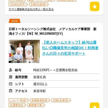
1日4h以内可
主婦(夫)歓迎
ヤマト運輸株式会社の求人一覧を見る
NEW
日研トータルソーシング株式会社 メディカルケア事業部 新
潟オフィス/【NI】NI_MG1096087(SY)
【老人ホームスタッフ】給与は週
払い◎職場見学の相談OK！利用者
さんの日々の生活サポート
給与
時給1200円～＋交通費全額支給
雇用形態
派遣社員
シフト
週3日以上
アクセス
来迎寺駅
シルバー歓迎
未経験者歓迎
主婦(夫)歓迎
交通費支給
履歴書不要