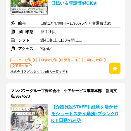
日払い＆電話登録OK★
給与
日給1万4700円～1万8375円 + 交通費支給
雇用形態
派遣社員
シフト
週4日以上 1日8時間以上
アクセス
宮内駅
シルバー歓迎
未経験者歓迎
髪色自由
主婦(夫)歓迎
交通費支給
株式会社アズスタッフの求人一覧を見る
マンパワーグループ株式会社 ケアサービス事業本部 新潟支
店/9674573
【介護施設STAFF】経験を活かせ
るショートステイ勤務♪ブランクO
K！日勤のみ◎