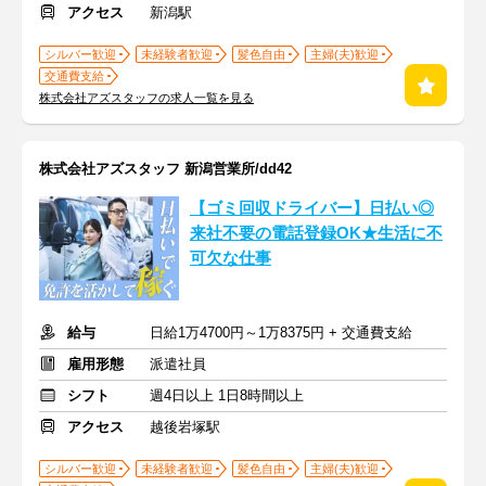
アクセス
新潟駅
シルバー歓迎
未経験者歓迎
髪色自由
主婦(夫)歓迎
交通費支給
株式会社アズスタッフの求人一覧を見る
株式会社アズスタッフ 新潟営業所/dd42
【ゴミ回収ドライバー】日払い◎
来社不要の電話登録OK★生活に不
可欠な仕事
給与
日給1万4700円～1万8375円 + 交通費支給
雇用形態
派遣社員
シフト
週4日以上 1日8時間以上
アクセス
越後岩塚駅
シルバー歓迎
未経験者歓迎
髪色自由
主婦(夫)歓迎