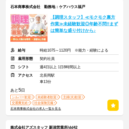
石本商事株式会社 勤務地：ケアハウス福戸
【調理スタッフ】≪モクモク裏方
作業≫未経験歓迎◎年齢不問!!まず
は簡単な盛り付けから♪
給与
時給1075～1120円 ※能力・経験による
雇用形態
契約社員
シフト
週4日以上 1日8時間以上
アクセス
北長岡駅
車13分
5
あと
日
シルバー歓迎
未経験者歓迎
主婦(夫)歓迎
交通費支給
社会保険完備
石本商事株式会社の求人一覧を見る
株式会社アズスタッフ 新潟営業所/dd42