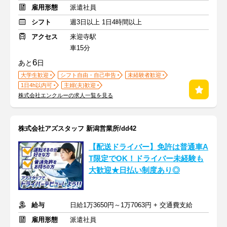
雇用形態
派遣社員
シフト
週3日以上 1日4時間以上
アクセス
来迎寺駅
車15分
6
あと
日
大学生歓迎
シフト自由・自己申告
未経験者歓迎
1日4h以内可
主婦(夫)歓迎
株式会社エンクルーの求人一覧を見る
株式会社アズスタッフ 新潟営業所/dd42
【配送ドライバー】免許は普通車A
T限定でOK！ドライバー未経験も
大歓迎★日払い制度あり◎
給与
日給1万3650円～1万7063円 + 交通費支給
雇用形態
派遣社員