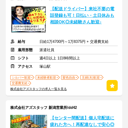
【配送ドライバー】来社不要の電
話登録も可！日払い・土日休みも
相談OK◎未経験さん歓迎♪
給与
日給1万4700円～1万8375円 + 交通費支給
雇用形態
派遣社員
シフト
週4日以上 1日8時間以上
アクセス
塚山駅
シルバー歓迎
未経験者歓迎
髪色自由
主婦(夫)歓迎
交通費支給
株式会社アズスタッフの求人一覧を見る
株式会社アズスタッフ 新潟営業所/dd42
【センター間配送】個人宅配送に
疲れた方へ！再配達なしで安心◎