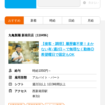
含まない
おすすめ
新着
時給
日給
月給
丸亀製麺 新発田店［110496］
【接客・調理】履歴書不要！まか
ない有♪週2日～で無理なく勤務◎
希望曜日で固定もOK
給与
時給1050円～
雇用形態
アルバイト・パート
シフト
週2日以上 1日3時間以上
アクセス
西新発田駅
車3分