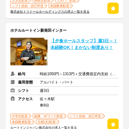
大学生歓迎
高校生歓迎
シルバー歓迎
シフト自由・自己申告
未経験者歓迎
株式会社トリドールホールディングスの求人一覧を見る
ホテルルートイン新発田インター
【夕食ホールスタッフ】週3日～！
未経験OK！まかない制度あり！
給与
時給1050円～1313円＋交通費規定内支給（条件・詳細は面接にて）
雇用形態
アルバイト・パート
シフト
週3日
アクセス
佐々木駅
車8分
大学生歓迎
副業・Ｗワーク歓迎
シフト自由・自己申告
未経験者歓迎
主婦(夫)歓迎
ルートインジャパン株式会社の求人一覧を見る