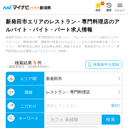
0
新潟県
保存
履歴
メニュー
新発田市エリアのレストラン・専門料理店のア
ルバイト・バイト・パート求人情報
新発田市のレストラン・専門料理店の人気バイト・アルバイト・パートを探すならマイ
ナビバイト。勤務地や駅、職種等の検索だけではなく、こだわり条件検索を使ってレス
トラン・専門料理店に関するお仕事を簡単に検索できます。新発田市のレストラン・専
門料理店のお仕事探しはマイナビバイトで検索！
5
検索結果
件
検索条件を登録
（最終更新日：2026年8月8日）
エリア/駅
新発田市
レストラン・専門料理店
職種
選択してください
選択
こだわり
キーワード
検索