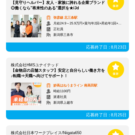
【見守りヘルパー】友人・家族に誇れる企業ブランド
◎働くなら"将来性のある"選択を★/Jd
弥彦線
北三条駅
月給24.9～25.9万円+賞与年2回+昇給年1回+交通費全額
正社員
新潟県三条市
応募終了日：
8月23日
株式会社HMSユナイテッド
【金物店の店舗スタッフ】安定と自分らしい働き方を
♪転職⇒天職へ向けてサポート！
妙高はねうまライン
南高田駅
時給1100円
派遣社員
新潟県上越市
応募終了日：
8月25日
株式会社日本ワークプレイス/Niigata650