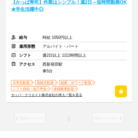
【かっぱ寿司】作業はシンプル！週2日～短時間勤務OK
★学生活躍中◎
給与
時給 1050円以上
雇用形態
アルバイト・パート
シフト
週2日以上 1日2時間以上
アクセス
西新発田駅
車5分
大学生歓迎
高校生歓迎
副業・Ｗワーク歓迎
シフト自由・自己申告
未経験者歓迎
カッパ・クリエイト株式会社の求人一覧を見る
1
前のページへ
次のページへ