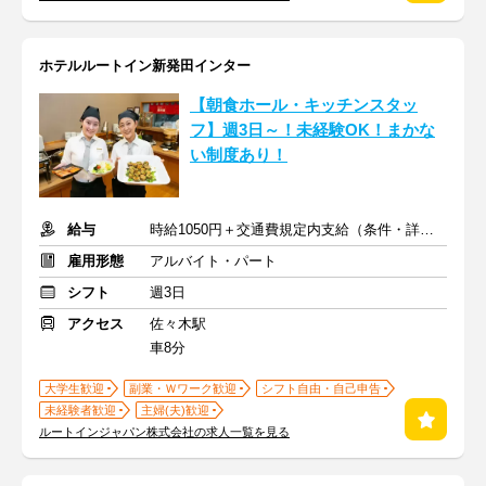
ホテルルートイン新発田インター
【朝食ホール・キッチンスタッ
フ】週3日～！未経験OK！まかな
い制度あり！
給与
時給1050円＋交通費規定内支給（条件・詳細は面接にて）
雇用形態
アルバイト・パート
シフト
週3日
アクセス
佐々木駅
車8分
大学生歓迎
副業・Ｗワーク歓迎
シフト自由・自己申告
未経験者歓迎
主婦(夫)歓迎
ルートインジャパン株式会社の求人一覧を見る