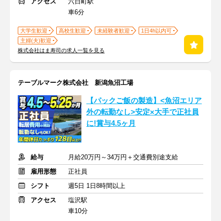
アクセス
六日町駅
車6分
大学生歓迎
高校生歓迎
未経験者歓迎
1日4h以内可
主婦(夫)歓迎
株式会社はま寿司の求人一覧を見る
テーブルマーク株式会社 新潟魚沼工場
【パックご飯の製造】<魚沼エリア
外の転勤なし>安定×大手で正社員
に!賞与4.5ヶ月
給与
月給20万円～34万円＋交通費別途支給
雇用形態
正社員
シフト
週5日 1日8時間以上
アクセス
塩沢駅
車10分