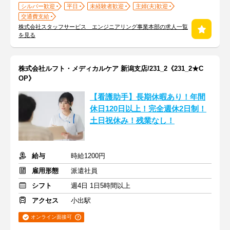
シルバー歓迎
平日
未経験者歓迎
主婦(夫)歓迎
交通費支給
株式会社スタッフサービス エンジニアリング事業本部の求人一覧
を見る
株式会社ルフト・メディカルケア 新潟支店/231_2《231_2★C
OP》
【看護助手】長期休暇あり！年間
休日120日以上！完全週休2日制！
土日祝休み！残業なし！
給与
時給1200円
雇用形態
派遣社員
シフト
週4日 1日5時間以上
アクセス
小出駅
オンライン面接可