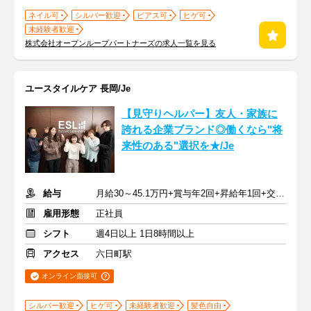
ネイル可
シルバー歓迎
ピアス可
ヒゲ可
未経験者歓迎
株式会社オープンループパートナーズの求人一覧を見る
ユースタイルケア 長岡/Je
【見守りヘルパー】友人・家族に
誇れる企業ブランド◎働くなら"将
来性のある"選択を★/Je
給与
月給30～45.1万円+賞与年2回+昇給年1回+交通費全額
雇用形態
正社員
シフト
週4日以上 1日8時間以上
アクセス
六日町駅
オンライン面接可
シルバー歓迎
ヒゲ可
未経験者歓迎
髪色自由