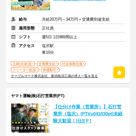
給与
月給20万円～34万円＋交通費別途支給
雇用形態
正社員
シフト
週5日 1日8時間以上
アクセス
塩沢駅
車10分
主婦(夫)歓迎
交通費支給
社会保険完備
フリーター歓迎
車通勤可
テーブルマーク株式会社 新潟魚沼工場の求人一覧を見る
ヤマト運輸(株)石打営業所(PT)
【仕分け作業（営業所）】石打営
業所（塩沢）(PT)(y041030pt)未経
験大歓迎！[仕][Ｐ]