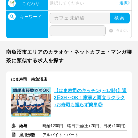
選択してください
選択
こだわり
キーワード
検索
含まない
南魚沼市エリアのカラオケ・ネットカフェ・マンガ喫
茶に類似する求人を探す
はま寿司 南魚沼店
【はま寿司のキッチン(～17時)】週
2日3H～OK！家事と両立ラクラク
♪お寿司も握らず簡単◎
給与
時給1200円＋曜日手当(土+70円、日祝+100円)
雇用形態
アルバイト・パート