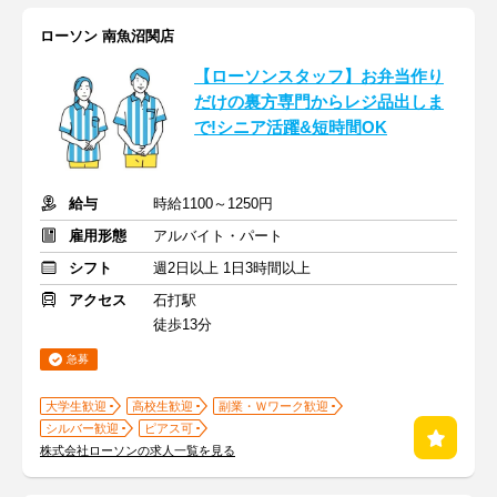
ローソン 南魚沼関店
【ローソンスタッフ】お弁当作り
だけの裏方専門からレジ品出しま
で!シニア活躍&短時間OK
給与
時給1100～1250円
雇用形態
アルバイト・パート
シフト
週2日以上 1日3時間以上
アクセス
石打駅
徒歩13分
急募
大学生歓迎
高校生歓迎
副業・Ｗワーク歓迎
シルバー歓迎
ピアス可
株式会社ローソンの求人一覧を見る