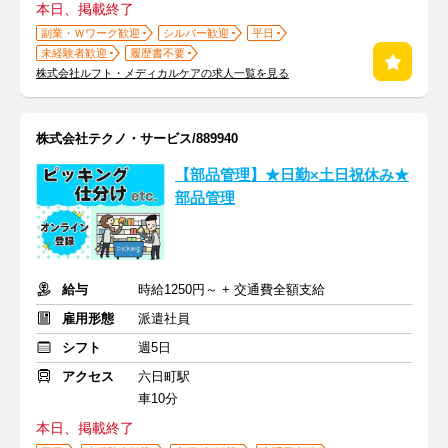
本日、掲載終了
副業・Ｗワーク歓迎
シルバー歓迎
平日
未経験者歓迎
履歴書不要
株式会社ルフト・メディカルケアの求人一覧を見る
株式会社テクノ・サービス/889940
【部品管理】★日勤×土日祝休み★
部品管理
給与
時給1250円～ + 交通費全額支給
雇用形態
派遣社員
シフト
週5日
アクセス
六日町駅
車10分
本日、掲載終了