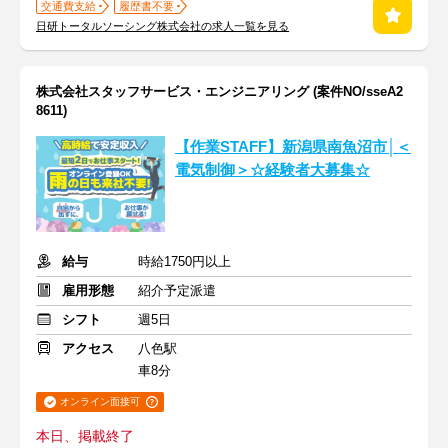
交通費支給
履歴書不要
日研トータルソーシング株式会社の求人一覧を見る
株式会社スタッフサービス・エンジニアリング (案件NO/sseA2
8611)
【作業STAFF】新潟県南魚沼市│＜
電気制御＞☆経験者大募集☆
給与
時給1750円以上
雇用形態
紹介予定派遣
シフト
週5日
アクセス
八色駅
車8分
オンライン面接可
本日、掲載終了