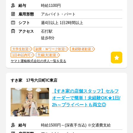
給与
時給1100円
雇用形態
アルバイト・パート
シフト
週4日以上 1日2時間以上
アクセス
石打駅
徒歩8分
大学生歓迎
副業・Ｗワーク歓迎
未経験者歓迎
1日4h以内可
主婦(夫)歓迎
ヤマト運輸株式会社の求人一覧を見る
すき家 17号六日町IC東店
【すき家の店舗スタッフ】セルフ
オーダーで簡単！未経験OK★1日/
2h～プライベートも両立◎
給与
時給1500円～(深夜手当込) ※交通費支給