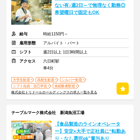
ない有♪週2日～で無理なく勤務◎
希望曜日で固定もOK
給与
時給1150円～
雇用形態
アルバイト・パート
シフト
週2日以上 1日3時間以上
アクセス
六日町駅
車4分
大学生歓迎
高校生歓迎
シルバー歓迎
シフト自由・自己申告
未経験者歓迎
株式会社トリドールホールディングスの求人一覧を見る
テーブルマーク株式会社 新潟魚沼工場
【食品製造のラインオペレータ
ー】安定×大手で正社員に“転勤あ
り・なし選択ok”賞与あり