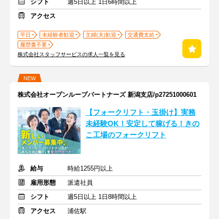
シフト
週5日以上 1日6時間以上
アクセス
平日
未経験者歓迎
主婦(夫)歓迎
交通費支給
履歴書不要
株式会社スタッフサービスの求人一覧を見る
NEW
株式会社オープンループパートナーズ 新潟支店/p27251000601
【フォークリフト・玉掛け】実務
未経験OK！安定して稼げる！きの
こ工場のフォークリフト
給与
時給1255円以上
雇用形態
派遣社員
シフト
週5日以上 1日8時間以上
アクセス
浦佐駅