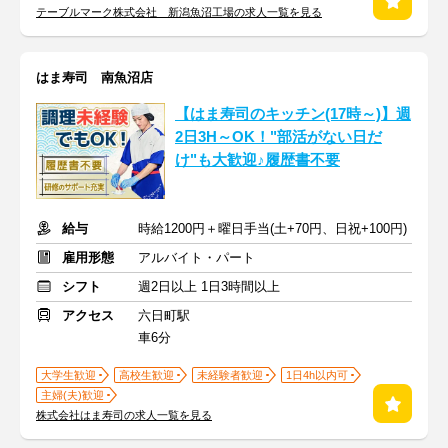
テーブルマーク株式会社 新潟魚沼工場の求人一覧を見る
はま寿司 南魚沼店
【はま寿司のキッチン(17時～)】週
2日3H～OK！"部活がない日だ
け"も大歓迎♪履歴書不要
給与
時給1200円＋曜日手当(土+70円、日祝+100円)
雇用形態
アルバイト・パート
シフト
週2日以上 1日3時間以上
アクセス
六日町駅
車6分
大学生歓迎
高校生歓迎
未経験者歓迎
1日4h以内可
主婦(夫)歓迎
株式会社はま寿司の求人一覧を見る