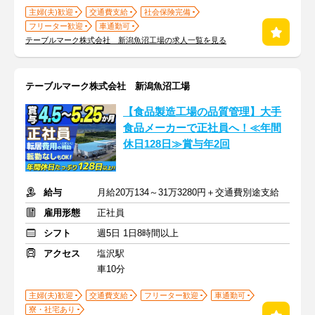
主婦(夫)歓迎
交通費支給
社会保険完備
フリーター歓迎
車通勤可
テーブルマーク株式会社 新潟魚沼工場の求人一覧を見る
テーブルマーク株式会社 新潟魚沼工場
【食品製造工場の品質管理】大手
食品メーカーで正社員へ！≪年間
休日128日≫賞与年2回
給与
⽉給20万134～31万3280円＋交通費別途⽀給
雇用形態
正社員
シフト
週5日 1日8時間以上
アクセス
塩沢駅
車10分
主婦(夫)歓迎
交通費支給
フリーター歓迎
車通勤可
寮・社宅あり