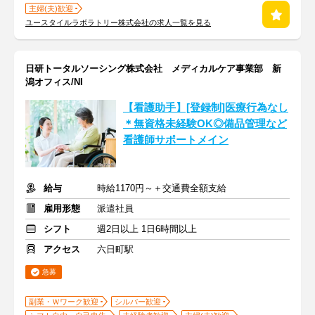
主婦(夫)歓迎
ユースタイルラボラトリー株式会社の求人一覧を見る
日研トータルソーシング株式会社 メディカルケア事業部 新
潟オフィス/NI
【看護助手】[登録制]医療行為なし
＊無資格未経験OK◎備品管理など
看護師サポートメイン
給与
時給1170円～＋交通費全額支給
雇用形態
派遣社員
シフト
週2日以上 1日6時間以上
アクセス
六日町駅
急募
副業・Ｗワーク歓迎
シルバー歓迎