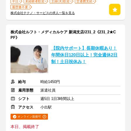
平日
未経験者歓迎
主婦(夫)歓迎
交通費支給
履歴書不要
株式会社テクノ・サービスの求人一覧を見る
株式会社ルフト・メディカルケア 新潟支店/231_2《231_2★C
PF》
【院内サポート】長期休暇あり！
年間休日120日以上！完全週休2日
制！土日祝休み！
給与
時給1450円
雇用形態
派遣社員
シフト
週5日 1日3時間以上
アクセス
小出駅
オンライン面接可
本日、掲載終了