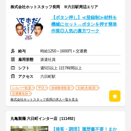
株式会社ホットスタッフ長岡 ※六日駅周辺エリア
【ボタン押し】≪登録制≫材料を
機械にセット→ボタンを押す簡単
作業◎人気の裏方ワーク
給与
時給1250～1600円＋交通費
雇用形態
派遣社員
シフト
週5日以上 1日7時間以上
アクセス
六日町駅
シルバー歓迎
平日
未経験者歓迎
主婦(夫)歓迎
交通費支給
株式会社ホットスタッフ長岡の求人一覧を見る
丸亀製麺 六日町インター店［111492］
【接客・調理】履歴書不要！まか