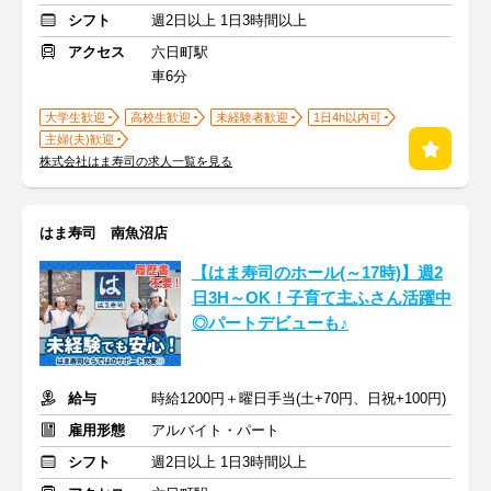
シフト
週2日以上 1日3時間以上
アクセス
六日町駅
車6分
大学生歓迎
高校生歓迎
未経験者歓迎
1日4h以内可
主婦(夫)歓迎
株式会社はま寿司の求人一覧を見る
はま寿司 南魚沼店
【はま寿司のホール(～17時)】週2
日3H～OK！子育て主ふさん活躍中
◎パートデビューも♪
給与
時給1200円＋曜日手当(土+70円、日祝+100円)
雇用形態
アルバイト・パート
シフト
週2日以上 1日3時間以上