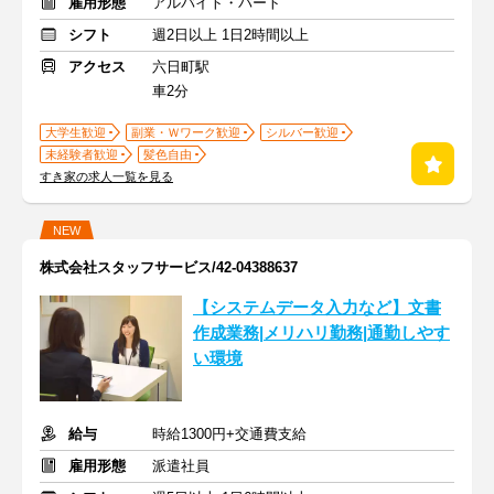
雇用形態
アルバイト・パート
シフト
週2日以上 1日2時間以上
アクセス
六日町駅
車2分
大学生歓迎
副業・Ｗワーク歓迎
シルバー歓迎
未経験者歓迎
髪色自由
すき家の求人一覧を見る
NEW
株式会社スタッフサービス/42-04388637
【システムデータ入力など】文書
作成業務|メリハリ勤務|通勤しやす
い環境
給与
時給1300円+交通費支給
雇用形態
派遣社員