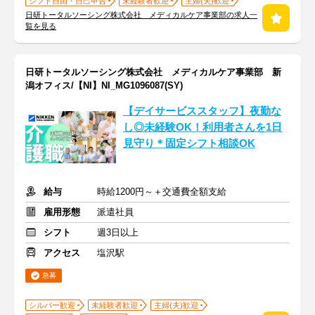
シフト自由・自己申告
未経験者歓迎
主婦(夫)歓迎
日研トータルソーシング株式会社 メディカルケア事業部の求人一
覧を見る
日研トータルソーシング株式会社 メディカルケア事業部 新
潟オフィス/【NI】NI_MG1096087(SY)
【デイサービススタッフ】夜勤な
し◎未経験OK！利用者さんを1日
見守り＊固定シフト相談OK
給与
時給1200円～＋交通費全額支給
雇用形態
派遣社員
シフト
週3日以上
アクセス
塩沢駅
急募
シルバー歓迎
未経験者歓迎
主婦(夫)歓迎