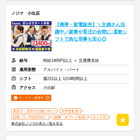
ノジマ 小出店
【携帯・家電販売】＼主婦さん活
躍中／家事や育児の合間に♪柔軟シ
フトで急な用事も安心◎
給与
時給1400円以上 ＋ 交通費支給
雇用形態
アルバイト・パート
シフト
週2日以上 1日4時間以上
アクセス
小出駅
オンライン面接可
英語力・語学力が身に付く
大学生歓迎
短期（1ヶ月以内OK）
副業・Ｗワーク歓迎
ネイル可
株式会社ノジマの求人一覧を見る