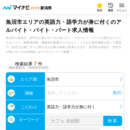
新潟県
保存
履歴
メニュー
魚沼市エリアの英語力・語学力が身に付くのア
ルバイト・バイト・パート求人情報
魚沼市の英語力・語学力が身に付くの人気バイト・アルバイト・パートを探すならマイ
ナビバイト。勤務地や駅、職種等の検索だけではなく、こだわり条件検索を使って英語
力・語学力が身に付くに関するお仕事を簡単に検索できます。魚沼市の英語力・語学力
が身に付くのお仕事探しはマイナビバイトで検索！
7
検索結果
件
（最終更新日：2026年8月8日）
エリア/駅
魚沼市
選択してください
選択
職種
英語力・語学力が身に付く
こだわり
キーワード
検索