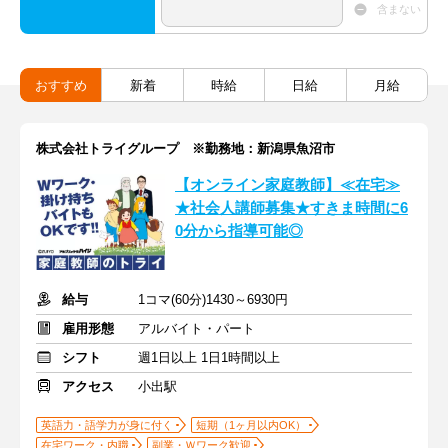
含まない
おすすめ
新着
時給
日給
月給
株式会社トライグループ ※勤務地：新潟県魚沼市
【オンライン家庭教師】≪在宅≫
★社会人講師募集★すきま時間に6
0分から指導可能◎
給与
1コマ(60分)1430～6930円
雇用形態
アルバイト・パート
シフト
週1日以上 1日1時間以上
アクセス
小出駅
英語力・語学力が身に付く
短期（1ヶ月以内OK）
在宅ワーク・内職
副業・Ｗワーク歓迎