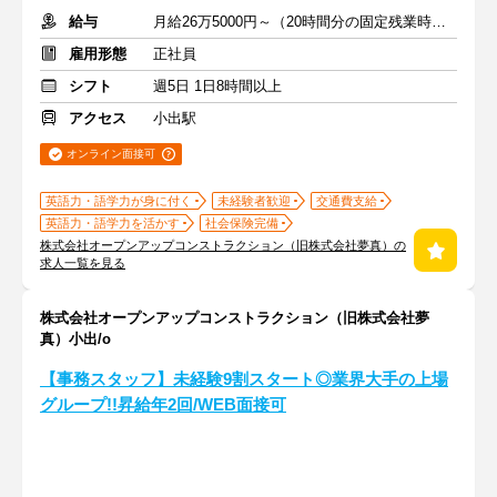
給与
月給26万5000円～（20時間分の固定残業時間代を含む）
雇用形態
正社員
シフト
週5日 1日8時間以上
アクセス
小出駅
オンライン面接可
英語力・語学力が身に付く
未経験者歓迎
交通費支給
英語力・語学力を活かす
社会保険完備
株式会社オープンアップコンストラクション（旧株式会社夢真）の
求人一覧を見る
株式会社オープンアップコンストラクション（旧株式会社夢
真）小出/o
【事務スタッフ】未経験9割スタート◎業界大手の上場
グループ!!昇給年2回/WEB面接可