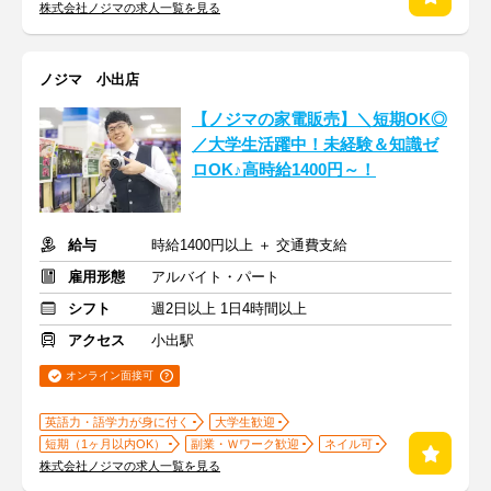
株式会社ノジマの求人一覧を見る
ノジマ 小出店
【ノジマの家電販売】＼短期OK◎
／大学生活躍中！未経験＆知識ゼ
ロOK♪高時給1400円～！
給与
時給1400円以上 ＋ 交通費支給
雇用形態
アルバイト・パート
シフト
週2日以上 1日4時間以上
アクセス
小出駅
オンライン面接可
英語力・語学力が身に付く
大学生歓迎
短期（1ヶ月以内OK）
副業・Ｗワーク歓迎
ネイル可
株式会社ノジマの求人一覧を見る