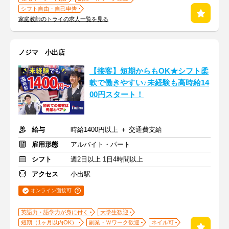
シフト自由・自己申告
家庭教師のトライの求人一覧を見る
ノジマ 小出店
【接客】短期からもOK★シフト柔
軟で働きやすい♪未経験も高時給14
00円スタート！
給与
時給1400円以上 ＋ 交通費支給
雇用形態
アルバイト・パート
シフト
週2日以上 1日4時間以上
アクセス
小出駅
オンライン面接可
英語力・語学力が身に付く
大学生歓迎
短期（1ヶ月以内OK）
副業・Ｗワーク歓迎
ネイル可