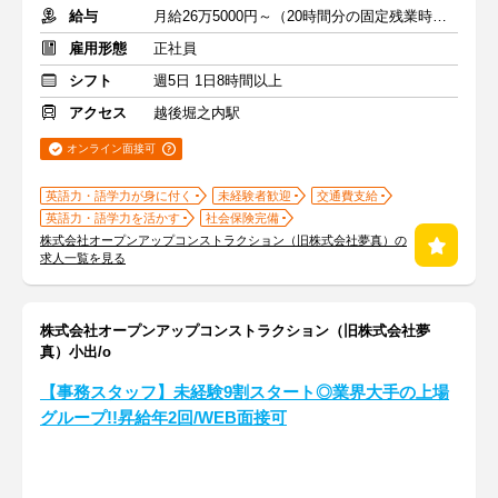
給与
月給26万5000円～（20時間分の固定残業時間代を含む）
雇用形態
正社員
シフト
週5日 1日8時間以上
アクセス
越後堀之内駅
オンライン面接可
英語力・語学力が身に付く
未経験者歓迎
交通費支給
英語力・語学力を活かす
社会保険完備
株式会社オープンアップコンストラクション（旧株式会社夢真）の
求人一覧を見る
株式会社オープンアップコンストラクション（旧株式会社夢
真）小出/o
【事務スタッフ】未経験9割スタート◎業界大手の上場
グループ!!昇給年2回/WEB面接可