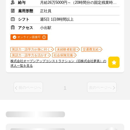
給与
月給26万5000円～（20時間分の固定残業時間代を含む）
雇用形態
正社員
シフト
週5日 1日8時間以上
アクセス
小出駅
オンライン面接可
英語力・語学力が身に付く
未経験者歓迎
交通費支給
英語力・語学力を活かす
社会保険完備
株式会社オープンアップコンストラクション（旧株式会社夢真）の
求人一覧を見る
1
前のページへ
次のページへ