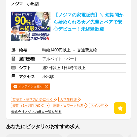
ノジマ 小出店
【ノジマの家電販売】＼ 短期間か
ら始められる★／先輩とペアで安
心デビュー！未経験歓迎
給与
時給1400円以上 ＋ 交通費支給
雇用形態
アルバイト・パート
シフト
週2日以上 1日4時間以上
アクセス
小出駅
オンライン面接可
英語力・語学力が身に付く
大学生歓迎
短期（1ヶ月以内OK）
副業・Ｗワーク歓迎
ネイル可
株式会社ノジマの求人一覧を見る
あなたにピッタリのおすすめ求人