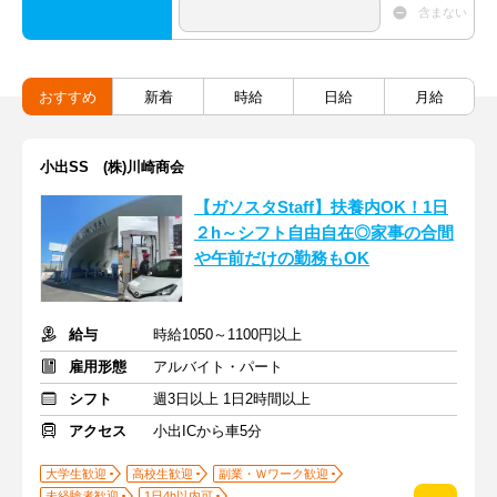
含まない
おすすめ
新着
時給
日給
月給
小出SS (株)川崎商会
【ガソスタStaff】扶養内OK！1日
２h～シフト自由自在◎家事の合間
や午前だけの勤務もOK
給与
時給1050～1100円以上
雇用形態
アルバイト・パート
シフト
週3日以上 1日2時間以上
アクセス
小出ICから車5分
大学生歓迎
高校生歓迎
副業・Ｗワーク歓迎
未経験者歓迎
1日4h以内可