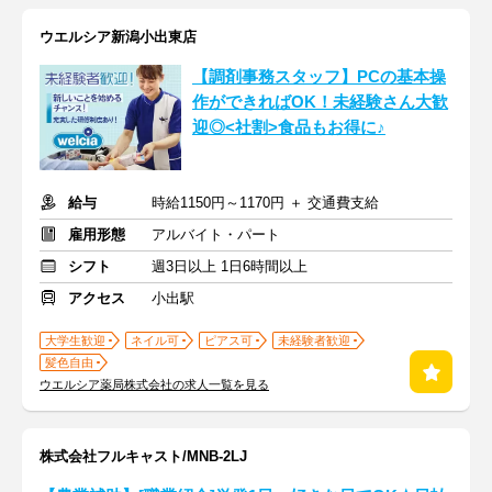
ウエルシア新潟小出東店
【調剤事務スタッフ】PCの基本操
作ができればOK！未経験さん大歓
迎◎<社割>食品もお得に♪
給与
時給1150円～1170円 ＋ 交通費支給
雇用形態
アルバイト・パート
シフト
週3日以上 1日6時間以上
アクセス
小出駅
大学生歓迎
ネイル可
ピアス可
未経験者歓迎
髪色自由
ウエルシア薬局株式会社の求人一覧を見る
株式会社フルキャスト/MNB-2LJ