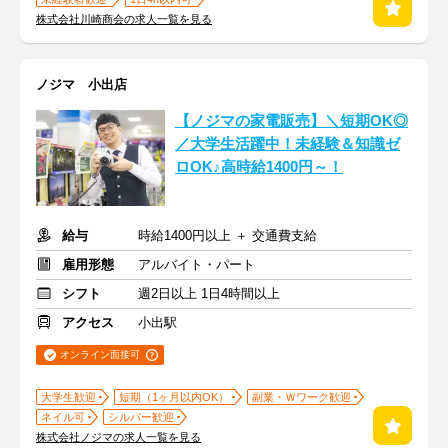
株式会社川崎商会の求人一覧を見る
ノジマ 小出店
【ノジマの家電販売】＼短期OK◎
／大学生活躍中！未経験＆知識ゼ
ロOK♪高時給1400円～！
給与
時給1400円以上 ＋ 交通費支給
雇用形態
アルバイト・パート
シフト
週2日以上 1日4時間以上
アクセス
小出駅
オンライン面接可
大学生歓迎
短期（1ヶ月以内OK）
副業・Ｗワーク歓迎
ネイル可
シルバー歓迎
株式会社ノジマの求人一覧を見る