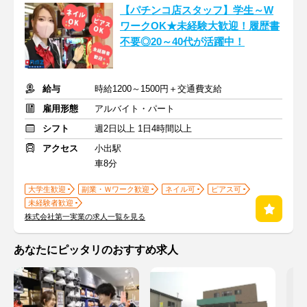
【パチンコ店スタッフ】学生～W
ワークOK★未経験大歓迎！履歴書
不要◎20～40代が活躍中！
給与
時給1200～1500円＋交通費支給
雇用形態
アルバイト・パート
シフト
週2日以上 1日4時間以上
アクセス
小出駅
車8分
大学生歓迎
副業・Ｗワーク歓迎
ネイル可
ピアス可
未経験者歓迎
株式会社第一実業の求人一覧を見る
あなたにピッタリのおすすめ求人