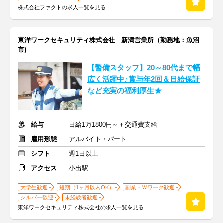
株式会社ファクトの求人一覧を見る
東洋ワークセキュリティ株式会社 新潟営業所（勤務地：魚沼
市)
【警備スタッフ】20～80代まで幅
広く活躍中♪賞与年2回＆日給保証
など充実の福利厚生★
給与
日給1万1800円～＋交通費支給
雇用形態
アルバイト・パート
シフト
週1日以上
アクセス
小出駅
大学生歓迎
短期（1ヶ月以内OK）
副業・Ｗワーク歓迎
シルバー歓迎
未経験者歓迎
東洋ワークセキュリティ株式会社の求人一覧を見る