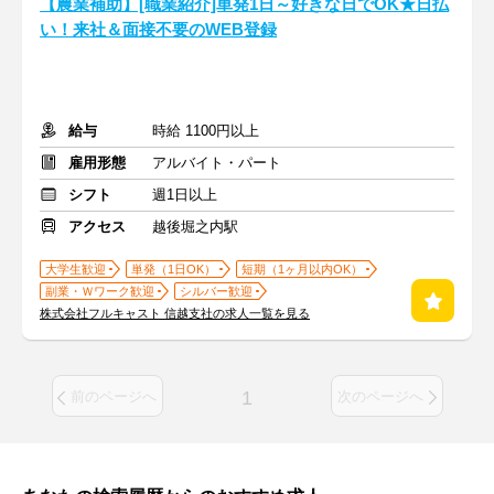
【農業補助】[職業紹介]単発1日～好きな日でOK★日払
い！来社＆面接不要のWEB登録
給与
時給 1100円以上
雇用形態
アルバイト・パート
シフト
週1日以上
アクセス
越後堀之内駅
大学生歓迎
単発（1日OK）
短期（1ヶ月以内OK）
副業・Ｗワーク歓迎
シルバー歓迎
株式会社フルキャスト 信越支社の求人一覧を見る
1
前のページへ
次のページへ