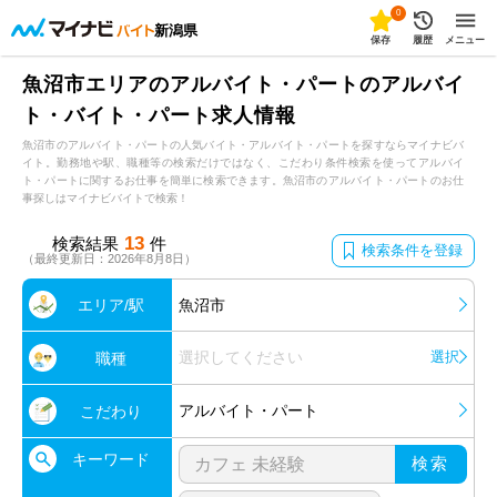
0
新潟県
保存
履歴
メニュー
魚沼市エリアのアルバイト・パートのアルバイ
ト・バイト・パート求人情報
魚沼市のアルバイト・パートの人気バイト・アルバイト・パートを探すならマイナビバ
イト。勤務地や駅、職種等の検索だけではなく、こだわり条件検索を使ってアルバイ
ト・パートに関するお仕事を簡単に検索できます。魚沼市のアルバイト・パートのお仕
事探しはマイナビバイトで検索！
13
検索結果
件
検索条件を登録
（最終更新日：2026年8月8日）
エリア/駅
魚沼市
選択してください
選択
職種
アルバイト・パート
こだわり
キーワード
検索