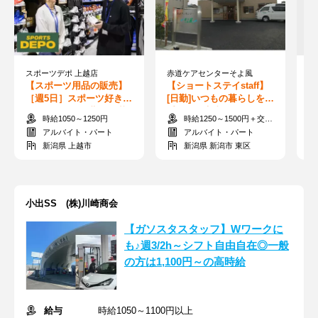
スポーツデポ 上越店
赤道ケアセンターそよ風
【スポーツ用品の販売】
【ショートステイstaff】
【
［週5日］スポーツ好き必
[日勤]いつもの暮らしをお
包
見！フルタイム勤務も募
手伝い！家事スキルが活
や
時給1050～1250円
時給1250～1500円＋交通費全額支給
集中♪日払いOK！
きる◎残業ナシ
完
アルバイト・パート
アルバイト・パート
新潟県 上越市
新潟県 新潟市 東区
小出SS (株)川崎商会
【ガソスタスタッフ】Wワークに
も♪週3/2h～シフト自由自在◎一般
の方は1,100円～の高時給
給与
時給1050～1100円以上