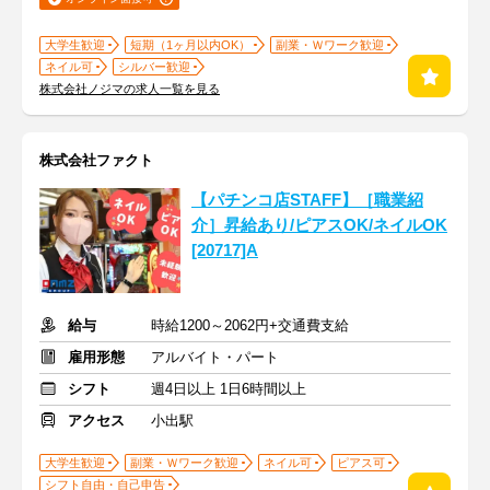
大学生歓迎
短期（1ヶ月以内OK）
副業・Ｗワーク歓迎
ネイル可
シルバー歓迎
株式会社ノジマの求人一覧を見る
株式会社ファクト
【パチンコ店STAFF】［職業紹
介］昇給あり/ピアスOK/ネイルOK
[20717]A
給与
時給1200～2062円+交通費支給
雇用形態
アルバイト・パート
シフト
週4日以上 1日6時間以上
アクセス
小出駅
大学生歓迎
副業・Ｗワーク歓迎
ネイル可
ピアス可
シフト自由・自己申告