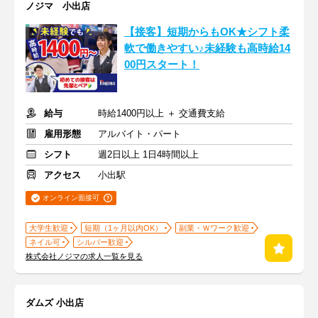
ノジマ 小出店
【接客】短期からもOK★シフト柔
軟で働きやすい♪未経験も高時給14
00円スタート！
給与
時給1400円以上 ＋ 交通費支給
雇用形態
アルバイト・パート
シフト
週2日以上 1日4時間以上
アクセス
小出駅
オンライン面接可
大学生歓迎
短期（1ヶ月以内OK）
副業・Ｗワーク歓迎
ネイル可
シルバー歓迎
株式会社ノジマの求人一覧を見る
ダムズ 小出店