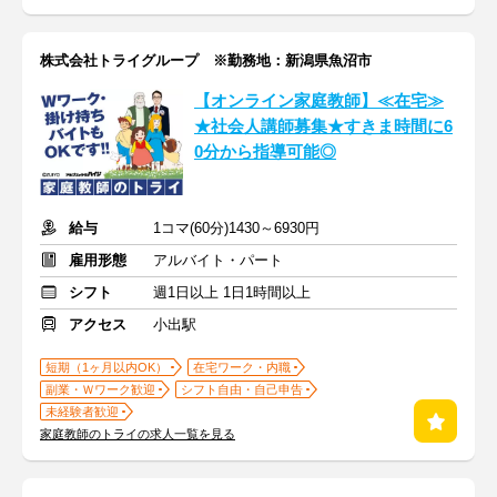
株式会社トライグループ ※勤務地：新潟県魚沼市
【オンライン家庭教師】≪在宅≫
★社会人講師募集★すきま時間に6
0分から指導可能◎
給与
1コマ(60分)1430～6930円
雇用形態
アルバイト・パート
シフト
週1日以上 1日1時間以上
アクセス
小出駅
短期（1ヶ月以内OK）
在宅ワーク・内職
副業・Ｗワーク歓迎
シフト自由・自己申告
未経験者歓迎
家庭教師のトライの求人一覧を見る