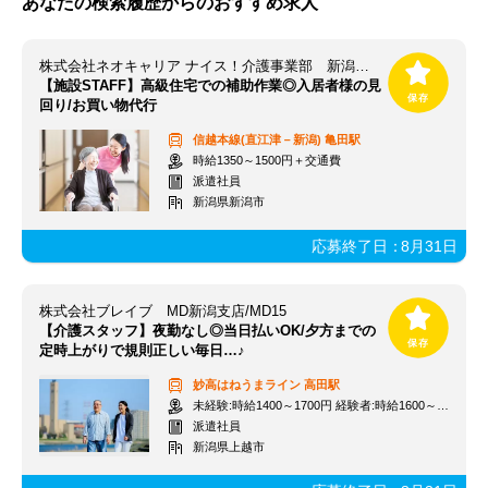
あなたの検索履歴からのおすすめ求人
株式会社ネオキャリア ナイス！介護事業部 新潟支店／NGT
【施設STAFF】高級住宅での補助作業◎入居者様の見
回り/お買い物代行
信越本線(直江津－新潟)
亀田駅
時給1350～1500円＋交通費
派遣社員
新潟県新潟市
応募終了日：
8月31日
株式会社ブレイブ MD新潟支店/MD15
【介護スタッフ】夜勤なし◎当日払いOK/夕方までの
定時上がりで規則正しい毎日…♪
妙高はねうまライン
高田駅
未経験:時給1400～1700円 経験者:時給1600～1900円+交通費全額
派遣社員
新潟県上越市