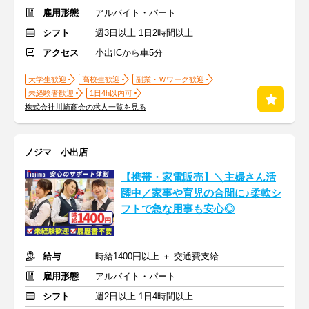
雇用形態
アルバイト・パート
シフト
週3日以上 1日2時間以上
アクセス
小出ICから車5分
大学生歓迎
高校生歓迎
副業・Ｗワーク歓迎
未経験者歓迎
1日4h以内可
株式会社川崎商会の求人一覧を見る
ノジマ 小出店
【携帯・家電販売】＼主婦さん活
躍中／家事や育児の合間に♪柔軟シ
フトで急な用事も安心◎
給与
時給1400円以上 ＋ 交通費支給
雇用形態
アルバイト・パート
シフト
週2日以上 1日4時間以上