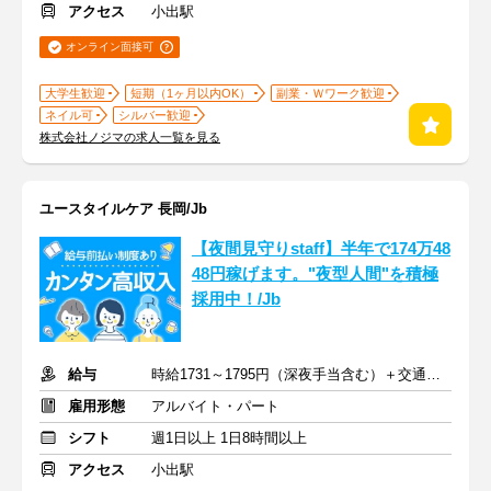
アクセス
小出駅
オンライン面接可
大学生歓迎
短期（1ヶ月以内OK）
副業・Ｗワーク歓迎
ネイル可
シルバー歓迎
株式会社ノジマの求人一覧を見る
ユースタイルケア 長岡/Jb
【夜間見守りstaff】半年で174万48
48円稼げます。"夜型人間"を積極
採用中！/Jb
給与
時給1731～1795円（深夜手当含む）＋交通費支給
雇用形態
アルバイト・パート
シフト
週1日以上 1日8時間以上
アクセス
小出駅