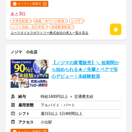
オンライン面接可
3
あと
日
大学生歓迎
副業・Ｗワーク歓迎
ヒゲ可
シフト自由・自己申告
未経験者歓迎
ユースタイルラボラトリー株式会社の求人一覧を見る
ノジマ 小出店
【ノジマの家電販売】＼ 短期間か
ら始められる★／先輩とペアで安
心デビュー！未経験歓迎
給与
時給1400円以上 ＋ 交通費支給
雇用形態
アルバイト・パート
シフト
週2日以上 1日4時間以上
アクセス
小出駅
オンライン面接可