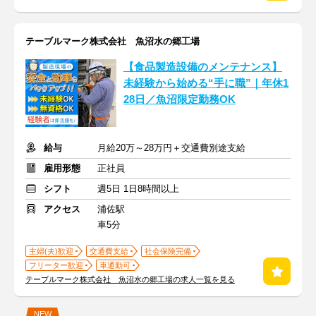
テーブルマーク株式会社 魚沼水の郷工場
【食品製造設備のメンテナンス】
未経験から始める“手に職”｜年休1
28日／魚沼限定勤務OK
給与
月給20万～28万円＋交通費別途支給
雇用形態
正社員
シフト
週5日 1日8時間以上
アクセス
浦佐駅
車5分
主婦(夫)歓迎
交通費支給
社会保険完備
フリーター歓迎
車通勤可
テーブルマーク株式会社 魚沼水の郷工場の求人一覧を見る
NEW