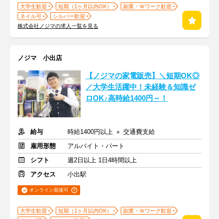
大学生歓迎
短期（1ヶ月以内OK）
副業・Ｗワーク歓迎
ネイル可
シルバー歓迎
株式会社ノジマの求人一覧を見る
ノジマ 小出店
【ノジマの家電販売】＼短期OK◎
／大学生活躍中！未経験＆知識ゼ
ロOK♪高時給1400円～！
給与
時給1400円以上 ＋ 交通費支給
雇用形態
アルバイト・パート
シフト
週2日以上 1日4時間以上
アクセス
小出駅
オンライン面接可
大学生歓迎
短期（1ヶ月以内OK）
副業・Ｗワーク歓迎