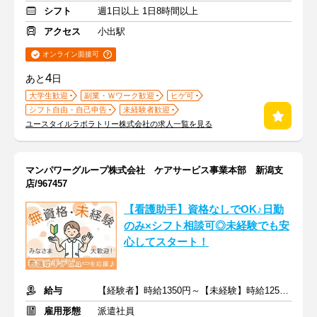
シフト
週1日以上 1日8時間以上
アクセス
小出駅
オンライン面接可
4
あと
日
大学生歓迎
副業・Ｗワーク歓迎
ヒゲ可
シフト自由・自己申告
未経験者歓迎
ユースタイルラボラトリー株式会社の求人一覧を見る
マンパワーグループ株式会社 ケアサービス事業本部 新潟支
店/967457
【看護助手】資格なしでOK♪日勤
のみ×シフト相談可◎未経験でも安
心してスタート！
給与
【経験者】時給1350円～【未経験】時給1250円～ ※交通費全額
雇用形態
派遣社員