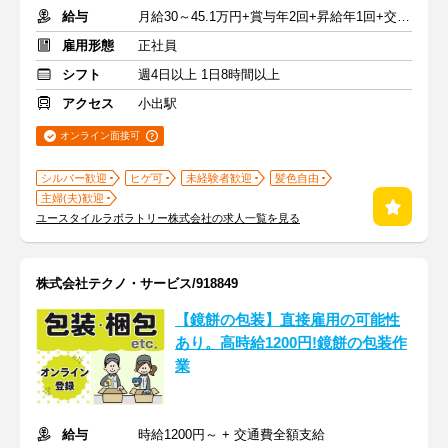
給与
月給30～45.1万円+賞与年2回+昇給年1回+交通費全額
雇用形態
正社員
シフト
週4日以上 1日8時間以上
アクセス
小出駅
オンライン面接可
シルバー歓迎
ヒゲ可
未経験者歓迎
髪色自由
主婦(夫)歓迎
ユースタイルラボラトリー株式会社の求人一覧を見る
株式会社テクノ・サービス/918849
【鏡餅の包装】直接雇用の可能性
あり。高時給1200円!鏡餅の包装作
業
給与
時給1200円～ + 交通費全額支給