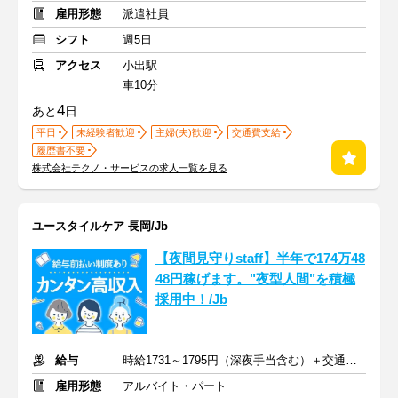
雇用形態
派遣社員
シフト
週5日
アクセス
小出駅
車10分
4
あと
日
平日
未経験者歓迎
主婦(夫)歓迎
交通費支給
履歴書不要
株式会社テクノ・サービスの求人一覧を見る
ユースタイルケア 長岡/Jb
【夜間見守りstaff】半年で174万48
48円稼げます。"夜型人間"を積極
採用中！/Jb
給与
時給1731～1795円（深夜手当含む）＋交通費支給
雇用形態
アルバイト・パート