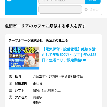
含まない
魚沼市エリアのカフェに類似する求人を探す
テーブルマーク株式会社 魚沼水の郷工場
【電気保守・設備管理】経験を活
かして年収500万～も可｜年休128
日／魚沼エリア限定勤務OK
給与
月給28万～37万円＋交通費別途支給
雇用形態
正社員
シフト
週5日 1日8時間以上
アクセス
浦佐駅
車5分