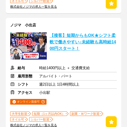
ネイル可
シルバー歓迎
株式会社ノジマの求人一覧を見る
ノジマ 小出店
【接客】短期からもOK★シフト柔
軟で働きやすい♪未経験も高時給14
00円スタート！
給与
時給1400円以上 ＋ 交通費支給
雇用形態
アルバイト・パート
シフト
週2日以上 1日4時間以上
アクセス
小出駅
オンライン面接可
大学生歓迎
短期（1ヶ月以内OK）
副業・Ｗワーク歓迎
ネイル可
シルバー歓迎
株式会社ノジマの求人一覧を見る