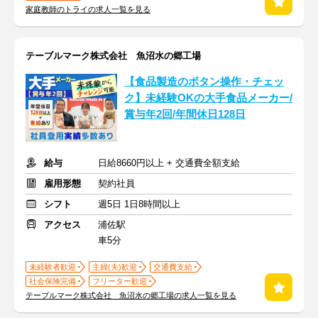
家庭教師のトライの求人一覧を見る
テーブルマーク株式会社 魚沼水の郷工場
【食品製造のボタン操作・チェッ
ク】未経験OKの大手食品メーカー/
賞与年2回/年間休日128日
給与
日給8660円以上 + 交通費全額支給
雇用形態
契約社員
シフト
週5日 1日8時間以上
アクセス
浦佐駅
車5分
未経験者歓迎
主婦(夫)歓迎
交通費支給
社会保険完備
フリーター歓迎
テーブルマーク株式会社 魚沼水の郷工場の求人一覧を見る