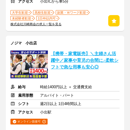
アクセス
小出ICから車5分
大学生歓迎
高校生歓迎
副業・Ｗワーク歓迎
未経験者歓迎
1日4h以内可
株式会社川崎商会の求人一覧を見る
ノジマ 小出店
【携帯・家電販売】＼主婦さん活
躍中／家事や育児の合間に♪柔軟シ
フトで急な用事も安心◎
給与
時給1400円以上 ＋ 交通費支給
雇用形態
アルバイト・パート
シフト
週2日以上 1日4時間以上
アクセス
小出駅
オンライン面接可