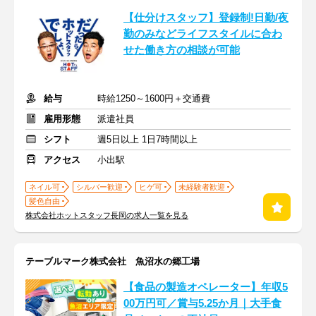
【仕分けスタッフ】登録制!日勤/夜
勤のみなどライフスタイルに合わ
せた働き方の相談が可能
給与
時給1250～1600円＋交通費
雇用形態
派遣社員
シフト
週5日以上 1日7時間以上
アクセス
小出駅
ネイル可
シルバー歓迎
ヒゲ可
未経験者歓迎
髪色自由
株式会社ホットスタッフ長岡の求人一覧を見る
テーブルマーク株式会社 魚沼水の郷工場
【食品の製造オペレーター】年収5
00万円可／賞与5.25か月｜大手食