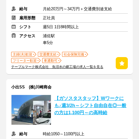
給与
月給20万円～34万円＋交通費別途支給
雇用形態
正社員
シフト
週5日 1日8時間以上
アクセス
浦佐駅
車5分
主婦(夫)歓迎
交通費支給
社会保険完備
フリーター歓迎
車通勤可
テーブルマーク株式会社 魚沼水の郷工場の求人一覧を見る
小出SS (株)川崎商会
【ガソスタスタッフ】Wワークに
も♪週3/2h～シフト自由自在◎一般
の方は1,100円～の高時給
給与
時給1050～1100円以上