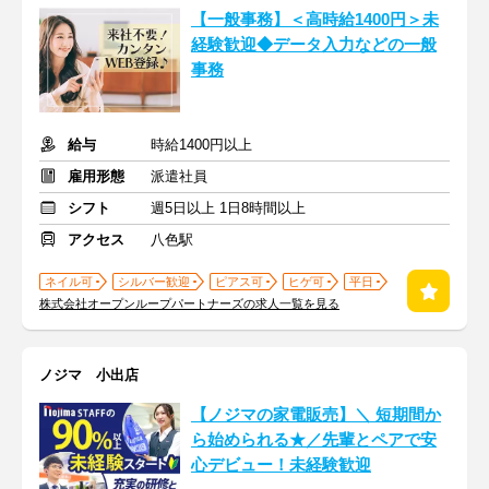
【一般事務】＜高時給1400円＞未
経験歓迎◆データ入力などの一般
事務
給与
時給1400円以上
雇用形態
派遣社員
シフト
週5日以上 1日8時間以上
アクセス
八色駅
ネイル可
シルバー歓迎
ピアス可
ヒゲ可
平日
株式会社オープンループパートナーズの求人一覧を見る
ノジマ 小出店
【ノジマの家電販売】＼ 短期間か
ら始められる★／先輩とペアで安
心デビュー！未経験歓迎