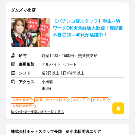
ダムズ 小出店
【パチンコ店スタッフ】学生～W
ワークOK★未経験大歓迎！履歴書
不要◎20～40代が活躍中！
給与
時給1200～1500円＋交通費支給
雇用形態
アルバイト・パート
シフト
週2日以上 1日4時間以上
アクセス
小出駅
車8分
大学生歓迎
副業・Ｗワーク歓迎
ネイル可
ピアス可
未経験者歓迎
株式会社第一実業の求人一覧を見る
株式会社ホットスタッフ長岡 ※小出駅周辺エリア