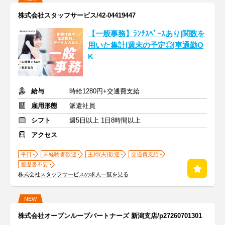
株式会社スタッフサービス/42-04419447
【一般事務】ﾗﾝﾁｽﾍﾟｰｽあり|関数を
用いた集計|週末の予定◎|車通勤O
K
給与
時給1280円+交通費支給
雇用形態
派遣社員
シフト
週5日以上 1日8時間以上
アクセス
平日
未経験者歓迎
主婦(夫)歓迎
交通費支給
履歴書不要
株式会社スタッフサービスの求人一覧を見る
NEW
株式会社オープンループパートナーズ 新潟支店/p27260701301