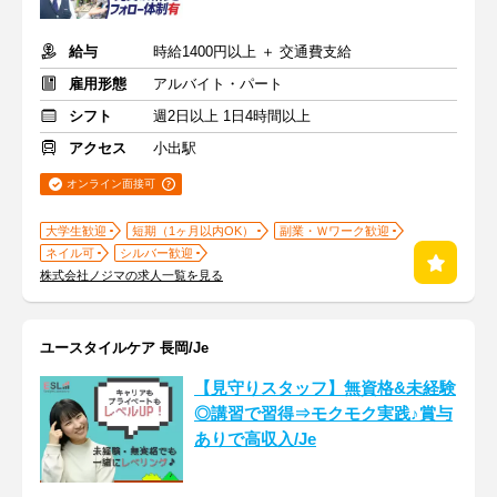
給与
時給1400円以上 ＋ 交通費支給
雇用形態
アルバイト・パート
シフト
週2日以上 1日4時間以上
アクセス
小出駅
オンライン面接可
大学生歓迎
短期（1ヶ月以内OK）
副業・Ｗワーク歓迎
ネイル可
シルバー歓迎
株式会社ノジマの求人一覧を見る
ユースタイルケア 長岡/Je
【見守りスタッフ】無資格&未経験
◎講習で習得⇒モクモク実践♪賞与
ありで高収入/Je