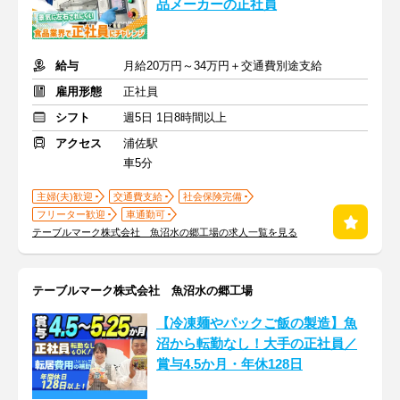
品メーカーの正社員
給与
月給20万円～34万円＋交通費別途支給
雇用形態
正社員
シフト
週5日 1日8時間以上
アクセス
浦佐駅
車5分
主婦(夫)歓迎
交通費支給
社会保険完備
フリーター歓迎
車通勤可
テーブルマーク株式会社 魚沼水の郷工場の求人一覧を見る
テーブルマーク株式会社 魚沼水の郷工場
【冷凍麺やパックご飯の製造】魚
沼から転勤なし！大手の正社員／
賞与4.5か月・年休128日