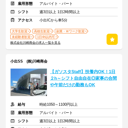
雇用形態
アルバイト・パート
シフト
週3日以上 1日2時間以上
アクセス
小出ICから車5分
大学生歓迎
高校生歓迎
副業・Ｗワーク歓迎
未経験者歓迎
1日4h以内可
株式会社川崎商会の求人一覧を見る
小出SS (株)川崎商会
【ガソスタStaff】扶養内OK！1日
２h～シフト自由自在◎家事の合間
や午前だけの勤務もOK
給与
時給1050～1100円以上
雇用形態
アルバイト・パート
シフト
週3日以上 1日2時間以上