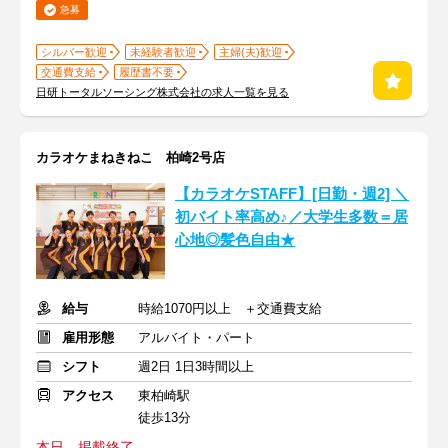
急募
シルバー歓迎
未経験者歓迎
主婦(夫)歓迎
交通費支給
履歴書不要
日研トータルソーシング株式会社の求人一覧を見る
カラオケまねきねこ 柏崎2号店
【カラオケSTAFF】[日勤・週2] ＼
初バイト率高め♪／大学生多数＝居
心地◎髪色自由★
給与
時給1070円以上 ＋交通費支給
雇用形態
アルバイト・パート
シフト
週2日 1日3時間以上
アクセス
東柏崎駅
徒歩13分
本日、掲載終了