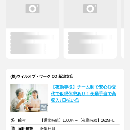
(株)ウィルオブ・ワーク CO 新潟支店
【夜勤専従】チーム制で安心◎交
代で仮眠休憩あり！夜勤手当で高
収入♪日払い◎
給与
【通常時給】1300円～【夜勤時給】1625円～ ＋交通費
雇用形態
派遣社員