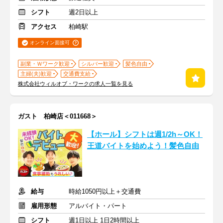
シフト
週2日以上
アクセス
柏崎駅
オンライン面接可
副業・Ｗワーク歓迎
シルバー歓迎
髪色自由
主婦(夫)歓迎
交通費支給
株式会社ウィルオブ・ワークの求人一覧を見る
ガスト 柏崎店＜011668＞
【ホール】シフトは週1/2h～OK！
王道バイトを始めよう！髪色自由
給与
時給1050円以上＋交通費
雇用形態
アルバイト・パート
シフト
週1日以上 1日2時間以上