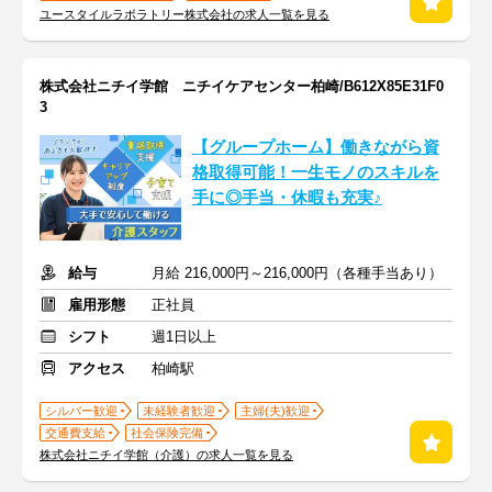
ユースタイルラボラトリー株式会社の求人一覧を見る
株式会社ニチイ学館 ニチイケアセンター柏崎/B612X85E31F0
3
【グループホーム】働きながら資
格取得可能！一生モノのスキルを
手に◎手当・休暇も充実♪
給与
月給 216,000円～216,000円（各種手当あり）
雇用形態
正社員
シフト
週1日以上
アクセス
柏崎駅
シルバー歓迎
未経験者歓迎
主婦(夫)歓迎
交通費支給
社会保険完備
株式会社ニチイ学館（介護）の求人一覧を見る