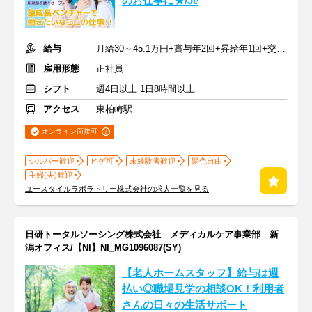
のお仕事に★/Je
給与
月給30～45.1万円+賞与年2回+昇給年1回+交通費全額
雇用形態
正社員
シフト
週4日以上 1日8時間以上
アクセス
東柏崎駅
オンライン面接可
シルバー歓迎
ヒゲ可
未経験者歓迎
髪色自由
主婦(夫)歓迎
ユースタイルラボラトリー株式会社の求人一覧を見る
日研トータルソーシング株式会社 メディカルケア事業部 新
潟オフィス/【NI】NI_MG1096087(SY)
【老人ホームスタッフ】給与は週
払い◎職場見学の相談OK！利用者
さんの日々の生活サポート