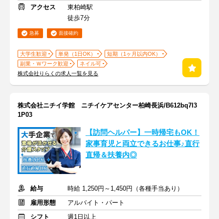
アクセス
東柏崎駅
徒歩7分
急募
面接確約
大学生歓迎
単発（1日OK）
短期（1ヶ月以内OK）
副業・Ｗワーク歓迎
ネイル可
株式会社りらくの求人一覧を見る
株式会社ニチイ学館 ニチイケアセンター柏崎長浜/B612bq7I3
1P03
【訪問ヘルパー】一時帰宅もOK！
家事育児と両立できるお仕事♪直行
直帰＆扶養内◎
給与
時給 1,250円～1,450円（各種手当あり）
雇用形態
アルバイト・パート
シフト
週1日以上