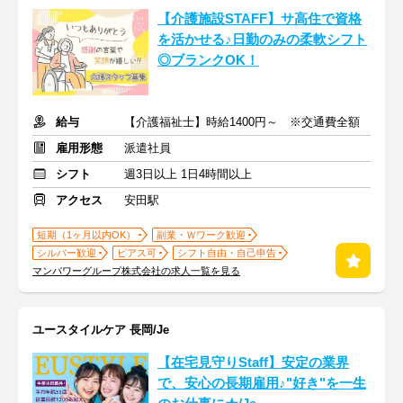
【介護施設STAFF】サ高住で資格
を活かせる♪日勤のみの柔軟シフト
◎ブランクOK！
給与
【介護福祉士】時給1400円～ ※交通費全額
雇用形態
派遣社員
シフト
週3日以上 1日4時間以上
アクセス
安田駅
短期（1ヶ月以内OK）
副業・Ｗワーク歓迎
シルバー歓迎
ピアス可
シフト自由・自己申告
マンパワーグループ株式会社の求人一覧を見る
ユースタイルケア 長岡/Je
【在宅見守りStaff】安定の業界
で、安心の長期雇用♪"好き"を一生