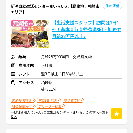
他の店舗
新潟自立生活センターまいらいふ【勤務地：柏崎市
エリア】
【生活支援スタッフ】訪問は1日1
件！基本直行直帰◎週3回～勤務で
月給28万円以上♪
給与
月給28万9900円＋交通費支給
雇用形態
正社員
シフト
週3日以上 1日8時間以上
アクセス
柏崎駅
徒歩11分
未経験者歓迎
主婦(夫)歓迎
交通費支給
社会保険完備
フリーター歓迎
一般社団法人にいがた自立生活センター・まいらいふの求人一覧を
見る