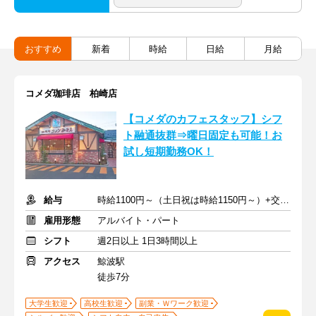
おすすめ
新着
時給
日給
月給
コメダ珈琲店 柏崎店
【コメダのカフェスタッフ】シフ
ト融通抜群⇒曜日固定も可能！お
試し短期勤務OK！
給与
時給1100円～（土日祝は時給1150円～）+交通費
雇用形態
アルバイト・パート
シフト
週2日以上 1日3時間以上
アクセス
鯨波駅
徒歩7分
大学生歓迎
高校生歓迎
副業・Ｗワーク歓迎