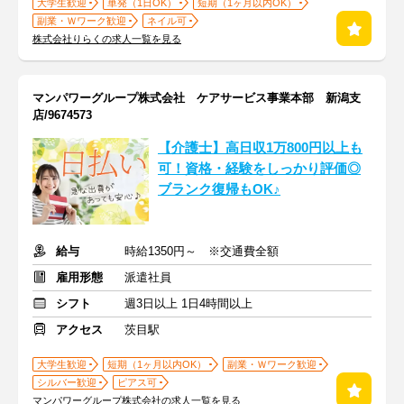
大学生歓迎
単発（1日OK）
短期（1ヶ月以内OK）
副業・Ｗワーク歓迎
ネイル可
株式会社りらくの求人一覧を見る
マンパワーグループ株式会社 ケアサービス事業本部 新潟支
店/9674573
【介護士】高日収1万800円以上も
可！資格・経験をしっかり評価◎
ブランク復帰もOK♪
給与
時給1350円～ ※交通費全額
雇用形態
派遣社員
シフト
週3日以上 1日4時間以上
アクセス
茨目駅
大学生歓迎
短期（1ヶ月以内OK）
副業・Ｗワーク歓迎
シルバー歓迎
ピアス可
マンパワーグループ株式会社の求人一覧を見る