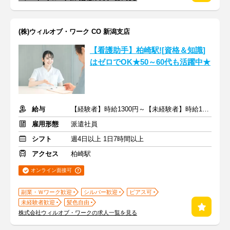
(株)ウィルオブ・ワーク CO 新潟支店
【看護助手】柏崎駅![資格＆知識]
はゼロでOK★50～60代も活躍中★
給与
【経験者】時給1300円～【未経験者】時給1200円～ ＋交通費
雇用形態
派遣社員
シフト
週4日以上 1日7時間以上
アクセス
柏崎駅
オンライン面接可
副業・Ｗワーク歓迎
シルバー歓迎
ピアス可
未経験者歓迎
髪色自由
株式会社ウィルオブ・ワークの求人一覧を見る