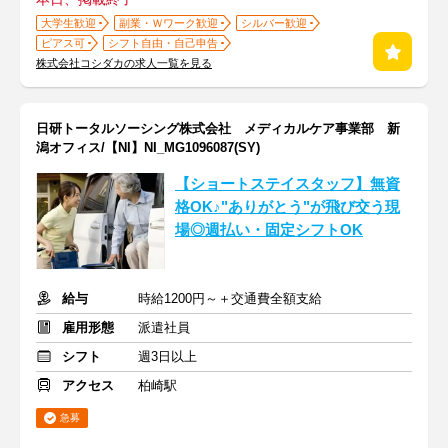
大学生歓迎
副業・Ｗワーク歓迎
シルバー歓迎
ピアス可
シフト自由・自己申告
株式会社コシダカの求人一覧を見る
日研トータルソーシング株式会社 メディカルケア事業部 新
潟オフィス/【NI】NI_MG1096087(SY)
【ショートステイスタッフ】無資
格OK♪"ありがとう"が飛び交う現
場◎週払い・固定シフトOK
給与
時給1200円～＋交通費全額支給
雇用形態
派遣社員
シフト
週3日以上
アクセス
柏崎駅
急募