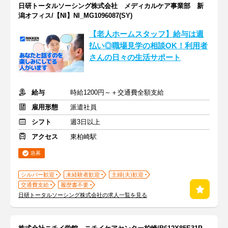
日研トータルソーシング株式会社 メディカルケア事業部 新
潟オフィス/【NI】NI_MG1096087(SY)
【老人ホームスタッフ】給与は週
払い◎職場見学の相談OK！利用者
さんの日々の生活サポート
給与
時給1200円～＋交通費全額支給
雇用形態
派遣社員
シフト
週3日以上
アクセス
東柏崎駅
急募
シルバー歓迎
未経験者歓迎
主婦(夫)歓迎
交通費支給
履歴書不要
日研トータルソーシング株式会社の求人一覧を見る