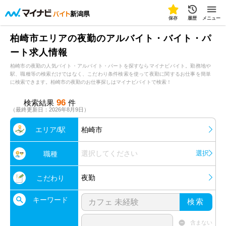
新潟県
保存
履歴
メニュー
柏崎市エリアの夜勤のアルバイト・バイト・パ
ート求人情報
柏崎市の夜勤の人気バイト・アルバイト・パートを探すならマイナビバイト。勤務地や
駅、職種等の検索だけではなく、こだわり条件検索を使って夜勤に関するお仕事を簡単
に検索できます。柏崎市の夜勤のお仕事探しはマイナビバイトで検索！
96
検索結果
件
（最終更新日：2026年8月9日）
エリア/駅
柏崎市
選択してください
選択
職種
夜勤
こだわり
キーワード
検索
含まない