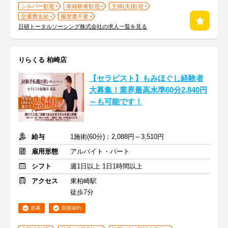
シルバー歓迎
未経験者歓迎
主婦(夫)歓迎
交通費支給
履歴書不要
日研トータルソーシング株式会社の求人一覧を見る
りらくる 柏崎店
【セラピスト】もみほぐし経験者
大募集！業界最高水準60分2,840円
～も可能です！
給与
1施術(60分)：2,088円～3,510円
雇用形態
アルバイト・パート
シフト
週1日以上 1日1時間以上
アクセス
東柏崎駅
徒歩7分
急募
面接確約