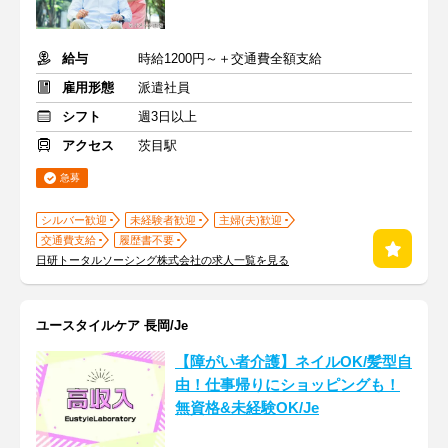
給与
時給1200円～＋交通費全額支給
雇用形態
派遣社員
シフト
週3日以上
アクセス
茨目駅
急募
シルバー歓迎
未経験者歓迎
主婦(夫)歓迎
交通費支給
履歴書不要
日研トータルソーシング株式会社の求人一覧を見る
ユースタイルケア 長岡/Je
【障がい者介護】ネイルOK/髪型自
由！仕事帰りにショッピングも！
無資格&未経験OK/Je