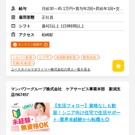
給与
月給30～45.1万円+賞与年2回+昇給年1回+交通費全額
雇用形態
正社員
シフト
週4日以上 1日8時間以上
アクセス
柏崎駅
オンライン面接可
シルバー歓迎
ヒゲ可
未経験者歓迎
髪色自由
主婦(夫)歓迎
ユースタイルラボラトリー株式会社の求人一覧を見る
マンパワーグループ株式会社 ケアサービス事業本部 新潟支
店/967457
【生活フォロー】資格なしも歓
迎！シニア向け住宅で生活サポー
ト♪業界未経験から転職も◎