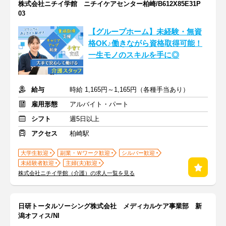
株式会社ニチイ学館 ニチイケアセンター柏崎/B612X85E31P
03
【グループホーム】未経験・無資
格OK♪働きながら資格取得可能！
一生モノのスキルを手に◎
給与
時給 1,165円～1,165円（各種手当あり）
雇用形態
アルバイト・パート
シフト
週5日以上
アクセス
柏崎駅
大学生歓迎
副業・Ｗワーク歓迎
シルバー歓迎
未経験者歓迎
主婦(夫)歓迎
株式会社ニチイ学館（介護）の求人一覧を見る
日研トータルソーシング株式会社 メディカルケア事業部 新
潟オフィス/NI