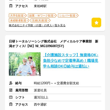
アクセス
東柏崎駅
大学生歓迎
副業・Ｗワーク歓迎
シルバー歓迎
未経験者歓迎
主婦(夫)歓迎
株式会社ニチイ学館（介護）の求人一覧を見る
日研トータルソーシング株式会社 メディカルケア事業部 新
潟オフィス/【NI】NI_MG1096087(SY)
【介護施設スタッフ】無資格OK♪
負担少なめで定着率高め！職場見
学も相談OK◎給与は週払い
給与
時給1200円～＋交通費全額支給
雇用形態
派遣社員
シフト
週3日以上
アクセス
西中通駅