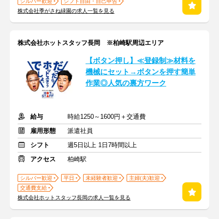
シルバー歓迎
シフト自由・自己申告
株式会社季がさね緑園の求人一覧を見る
株式会社ホットスタッフ長岡 ※柏崎駅周辺エリア
【ボタン押し】≪登録制≫材料を
機械にセット→ボタンを押す簡単
作業◎人気の裏方ワーク
給与
時給1250～1600円＋交通費
雇用形態
派遣社員
シフト
週5日以上 1日7時間以上
アクセス
柏崎駅
シルバー歓迎
平日
未経験者歓迎
主婦(夫)歓迎
交通費支給
株式会社ホットスタッフ長岡の求人一覧を見る