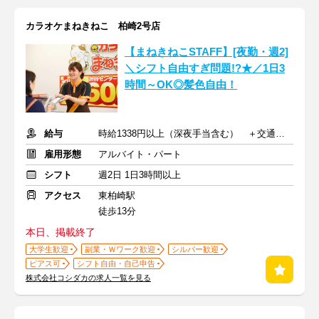
カラオケまねきねこ 柏崎2号店
【まねきねこSTAFF】[夜勤・週2]
＼シフト自由すぎ問題!?★／1日3
時間～OK◎髪色自由！
給与
時給1338円以上（深夜手当含む） ＋交通費支給
雇用形態
アルバイト・パート
シフト
週2日 1日3時間以上
アクセス
東柏崎駅
徒歩13分
本日、掲載終了
大学生歓迎
副業・Ｗワーク歓迎
シルバー歓迎
ピアス可
シフト自由・自己申告
株式会社コシダカの求人一覧を見る