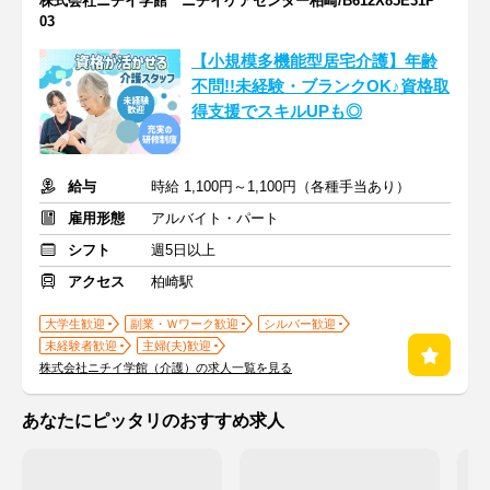
株式会社ニチイ学館 ニチイケアセンター柏崎/B612X85E31P
03
【小規模多機能型居宅介護】年齢
不問!!未経験・ブランクOK♪資格取
得支援でスキルUPも◎
給与
時給 1,100円～1,100円（各種手当あり）
雇用形態
アルバイト・パート
シフト
週5日以上
アクセス
柏崎駅
大学生歓迎
副業・Ｗワーク歓迎
シルバー歓迎
未経験者歓迎
主婦(夫)歓迎
株式会社ニチイ学館（介護）の求人一覧を見る
あなたにピッタリのおすすめ求人