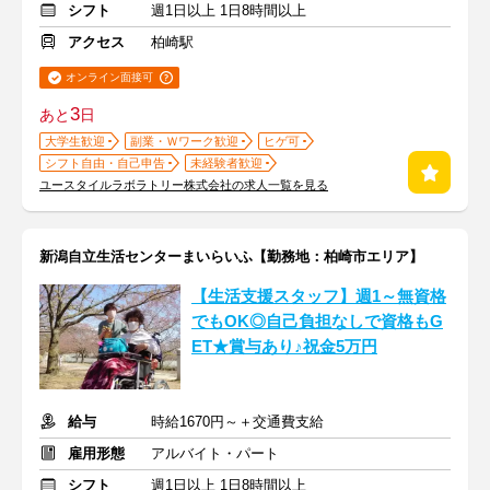
シフト
週1日以上 1日8時間以上
アクセス
柏崎駅
オンライン面接可
3
あと
日
大学生歓迎
副業・Ｗワーク歓迎
ヒゲ可
シフト自由・自己申告
未経験者歓迎
ユースタイルラボラトリー株式会社の求人一覧を見る
新潟自立生活センターまいらいふ【勤務地：柏崎市エリア】
【生活支援スタッフ】週1～無資格
でもOK◎自己負担なしで資格もG
ET★賞与あり♪祝金5万円
給与
時給1670円～＋交通費支給
雇用形態
アルバイト・パート
シフト
週1日以上 1日8時間以上