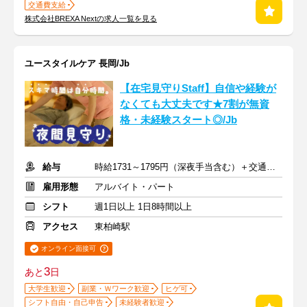
交通費支給
株式会社BREXA Nextの求人一覧を見る
ユースタイルケア 長岡/Jb
【在宅見守りStaff】自信や経験が
なくても大丈夫です★7割が無資
格・未経験スタート◎/Jb
給与
時給1731～1795円（深夜手当含む）＋交通費支給
雇用形態
アルバイト・パート
シフト
週1日以上 1日8時間以上
アクセス
東柏崎駅
オンライン面接可
3
あと
日
大学生歓迎
副業・Ｗワーク歓迎
ヒゲ可
シフト自由・自己申告
未経験者歓迎