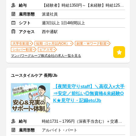
給与
【経験者】時給1350円～【未経験】時給1250円～ ※交通費全額
雇用形態
派遣社員
シフト
週3日以上 1日4時間以上
アクセス
西中通駅
大学生歓迎
短期（1ヶ月以内OK）
副業・Ｗワーク歓迎
シルバー歓迎
ピアス可
マンパワーグループ株式会社の求人一覧を見る
ユースタイルケア 長岡/Jb
【夜間見守りstaff】＼高収入×大手
⇒安定／前払い◎無資格&未経験O
K★見守り・記録etc/Jb
給与
時給1731～1795円（深夜手当含む）＋交通費支給
雇用形態
アルバイト・パート