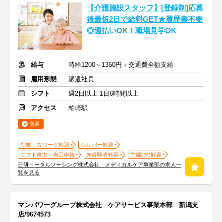
【介護施設スタッフ】[登録制]応募
後最短2日で給料GET★履歴書不要
◎週払いOK！職場見学OK
給与
時給1200～1350円＋交通費全額支給
雇用形態
派遣社員
シフト
週2日以上 1日6時間以上
アクセス
柏崎駅
急募
副業・Ｗワーク歓迎
シルバー歓迎
シフト自由・自己申告
未経験者歓迎
主婦(夫)歓迎
日研トータルソーシング株式会社 メディカルケア事業部の求人一
覧を見る
マンパワーグループ株式会社 ケアサービス事業本部 新潟支
店/9674573