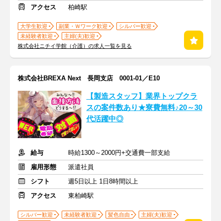
アクセス
柏崎駅
大学生歓迎
副業・Ｗワーク歓迎
シルバー歓迎
未経験者歓迎
主婦(夫)歓迎
株式会社ニチイ学館（介護）の求人一覧を見る
株式会社BREXA Next 長岡支店 0001-01／E10
【製造スタッフ】業界トップクラ
スの案件数あり★寮費無料♪20～30
代活躍中◎
給与
時給1300～2000円+交通費一部支給
雇用形態
派遣社員
シフト
週5日以上 1日8時間以上
アクセス
東柏崎駅
シルバー歓迎
未経験者歓迎
髪色自由
主婦(夫)歓迎