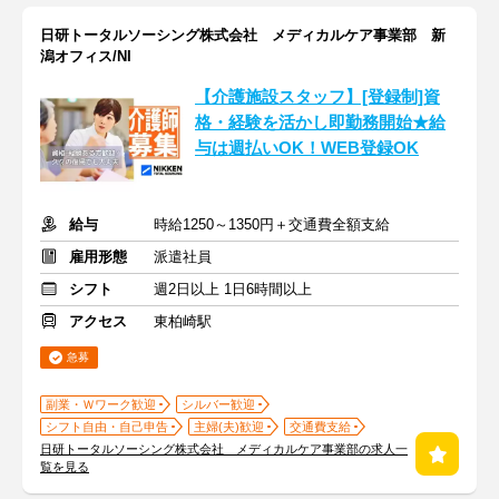
日研トータルソーシング株式会社 メディカルケア事業部 新
潟オフィス/NI
【介護施設スタッフ】[登録制]資
格・経験を活かし即勤務開始★給
与は週払いOK！WEB登録OK
給与
時給1250～1350円＋交通費全額支給
雇用形態
派遣社員
シフト
週2日以上 1日6時間以上
アクセス
東柏崎駅
急募
副業・Ｗワーク歓迎
シルバー歓迎
シフト自由・自己申告
主婦(夫)歓迎
交通費支給
日研トータルソーシング株式会社 メディカルケア事業部の求人一
覧を見る