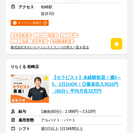
アクセス
柏崎駅
徒歩3分
オンライン面接可
大学生歓迎
シルバー歓迎
ピアス可
シフト自由・自己申告
未経験者歓迎
株式会社すかいらーくレストランツの求人一覧を見る
りらくる 柏崎店
【セラピスト】未経験歓迎！週0～
5、1日1hOK！◎最高収入3510円
（60分）平均月収33万円
給与
1施術(60分)：2,088円～3,510円
雇用形態
アルバイト・パート
シフト
週1日以上 1日1時間以上