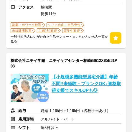
アクセス
柏崎駅
徒歩11分
副業・Ｗワーク歓迎
シフト自由・自己申告
未経験者歓迎
主婦(夫)歓迎
留学生歓迎
一般社団法人にいがた自立生活センター・まいらいふの求人一覧を
見る
株式会社ニチイ学館 ニチイケアセンター柏崎/B612X85E31P
03
【小規模多機能型居宅介護】年齢
不問!!未経験・ブランクOK♪資格取
得支援でスキルUPも◎
給与
時給 1,165円～1,165円（各種手当あり）
雇用形態
アルバイト・パート
シフト
週5日以上