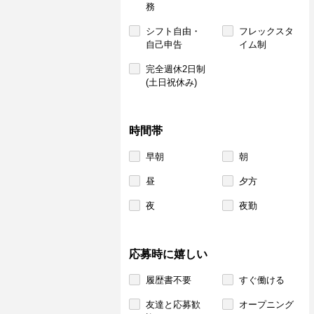
務
シフト自由・
フレックスタ
自己申告
イム制
完全週休2日制
(土日祝休み)
時間帯
早朝
朝
昼
夕方
夜
夜勤
応募時に嬉しい
履歴書不要
すぐ働ける
友達と応募歓
オープニング