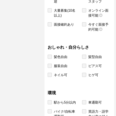
迎
スタッフ
大量募集(10名
オンライン面
以上)
接可能
面接確約あり
今すぐ面接予
約可能
おしゃれ・自分らしさ
髪色自由
髪型自由
服装自由
ピアス可
ネイル可
ヒゲ可
環境
駅から5分以内
車通勤可
バイク/自転車
英語力・語学