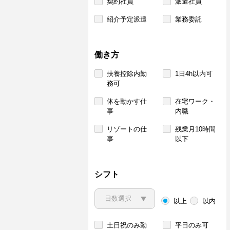
契約社員
派遣社員
紹介予定派遣
業務委託
働き方
扶養控除内勤
1日4h以内可
務可
体を動かす仕
在宅ワーク・
事
内職
リゾートの仕
残業月10時間
事
以下
シフト
以上
以内
土日祝のみ勤
平日のみ可