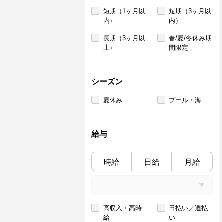
短期（1ヶ月以
短期（3ヶ月以
内）
内）
長期（3ヶ月以
春/夏/冬休み期
上）
間限定
シーズン
夏休み
プール・海
給与
時給
日給
月給
高収入・高時
日払い／週払
給
い