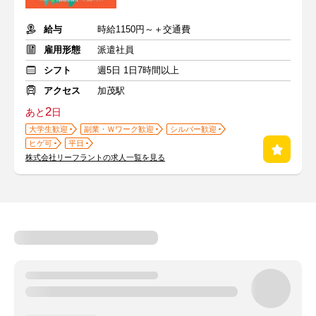
給与
時給1150円～＋交通費
雇用形態
派遣社員
シフト
週5日 1日7時間以上
アクセス
加茂駅
2
あと
日
大学生歓迎
副業・Ｗワーク歓迎
シルバー歓迎
ヒゲ可
平日
株式会社リーフラントの求人一覧を見る