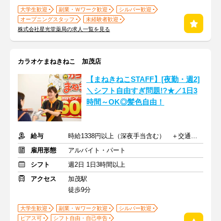
大学生歓迎
副業・Ｗワーク歓迎
シルバー歓迎
オープニングスタッフ
未経験者歓迎
株式会社星光堂薬局の求人一覧を見る
カラオケまねきねこ 加茂店
【まねきねこSTAFF】[夜勤・週2]
＼シフト自由すぎ問題!?★／1日3
時間～OK◎髪色自由！
給与
時給1338円以上（深夜手当含む） ＋交通費支給
雇用形態
アルバイト・パート
シフト
週2日 1日3時間以上
アクセス
加茂駅
徒歩9分
大学生歓迎
副業・Ｗワーク歓迎
シルバー歓迎
ピアス可
シフト自由・自己申告