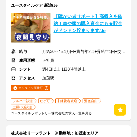
ユースタイルケア 新潟/Je
【障がい者サポート】高収入を確
約！車や家の購入資金にも★貯金
がドンドン貯まります/Je
給与
月給30～45.1万円+賞与年2回+昇給年1回+交通費全額
雇用形態
正社員
シフト
週4日以上 1日8時間以上
アクセス
加茂駅
オンライン面接可
シルバー歓迎
ヒゲ可
未経験者歓迎
髪色自由
主婦(夫)歓迎
ユースタイルラボラトリー株式会社の求人一覧を見る
株式会社リーフラント ※勤務地：加茂市エリア