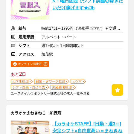
K！曜日固定でシフト調整◎稼ぎた
いだけ稼げます★/Jb
給与
時給1731～1795円（深夜手当含む）＋交通費支給
雇用形態
アルバイト・パート
シフト
週1日以上 1日8時間以上
アクセス
加茂駅
オンライン面接可
2
あと
日
大学生歓迎
副業・Ｗワーク歓迎
ヒゲ可
シフト自由・自己申告
未経験者歓迎
ユースタイルラボラトリー株式会社の求人一覧を見る
カラオケまねきねこ 加茂店
【カラオケSTAFF】[日勤・週3～]
安定シフト×自由度高い＝まねきね