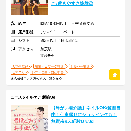
こ♪働きやすさ抜群◎
給与
時給1070円以上 ＋交通費支給
雇用形態
アルバイト・パート
シフト
週3日以上 1日3時間以上
アクセス
加茂駅
徒歩9分
大学生歓迎
副業・Ｗワーク歓迎
シルバー歓迎
ピアス可
シフト自由・自己申告
株式会社コシダカの求人一覧を見る
ユースタイルケア 新潟/Jd
【障がい者介護】ネイルOK/髪型自
由！仕事帰りにショッピングも！
無資格&未経験OK/Jd