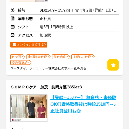
給与
月給24.9～25.9万円+賞与年2回+昇給年1回+交通費全額
雇用形態
正社員
シフト
週5日 1日8時間以上
アクセス
加茂駅
オンライン面接可
ヒゲ可
未経験者歓迎
髪色自由
主婦(夫)歓迎
交通費支給
ユースタイルラボラトリー株式会社の求人一覧を見る
ＳＯＭＰＯケア 加茂 訪問介護/3356cc3
【登録ヘルパー】 無資格・未経験
OK◎資格取得後は時給1510円～♪
正社員登用も◎