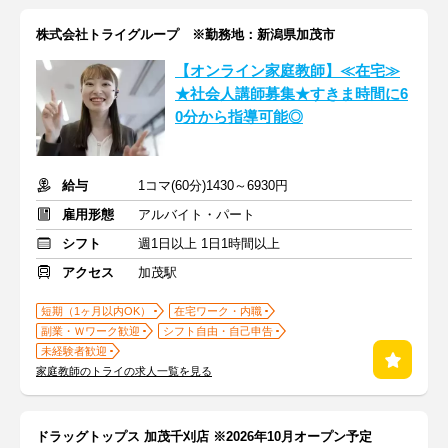
株式会社トライグループ ※勤務地：新潟県加茂市
【オンライン家庭教師】≪在宅≫
★社会人講師募集★すきま時間に6
0分から指導可能◎
給与
1コマ(60分)1430～6930円
雇用形態
アルバイト・パート
シフト
週1日以上 1日1時間以上
アクセス
加茂駅
短期（1ヶ月以内OK）
在宅ワーク・内職
副業・Ｗワーク歓迎
シフト自由・自己申告
未経験者歓迎
家庭教師のトライの求人一覧を見る
ドラッグトップス 加茂千刈店 ※2026年10月オープン予定