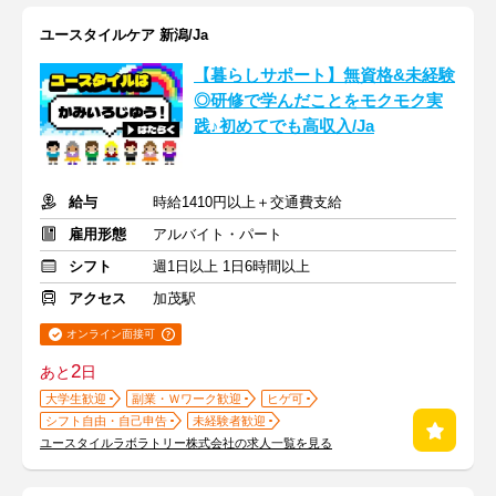
ユースタイルケア 新潟/Ja
【暮らしサポート】無資格&未経験
◎研修で学んだことをモクモク実
践♪初めてでも高収入/Ja
給与
時給1410円以上＋交通費支給
雇用形態
アルバイト・パート
シフト
週1日以上 1日6時間以上
アクセス
加茂駅
オンライン面接可
2
あと
日
大学生歓迎
副業・Ｗワーク歓迎
ヒゲ可
シフト自由・自己申告
未経験者歓迎
ユースタイルラボラトリー株式会社の求人一覧を見る