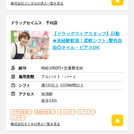
株式会社コシダカの求人一覧を見る
ドラッグセイムス 千刈店
【ドラッグストアスタッフ】日勤
★未経験歓迎！柔軟シフト♪髪色自
由◎ネイル・ピアスOK
給与
時給1050円+交通費支給
雇用形態
アルバイト・パート
シフト
週1日以上 1日5時間以上
アクセス
加茂駅
徒歩13分
大学生歓迎
高校生歓迎
ネイル可
ピアス可
ヒゲ可
株式会社モリキの求人一覧を見る