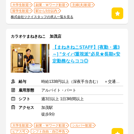
大学生歓迎
副業・Ｗワーク歓迎
主婦(夫)歓迎
留学生歓迎
駅から5分以内
株式会社ツクイスタッフの求人一覧を見る
カラオケまねきねこ 加茂店
【まねきねこSTAFF】[夜勤・週3
～] "タイパ重視派"必見★長期×安
定勤務ならココ◎
給与
時給1338円以上（深夜手当含む） ＋交通費支給
雇用形態
アルバイト・パート
シフト
週3日以上 1日3時間以上
アクセス
加茂駅
徒歩9分
大学生歓迎
副業・Ｗワーク歓迎
シルバー歓迎
ピアス可
シフト自由・自己申告