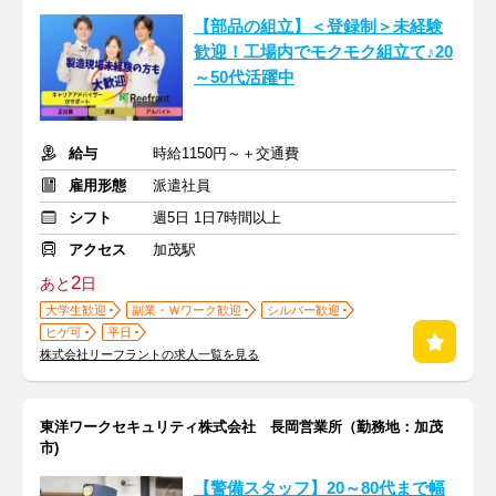
【部品の組立】＜登録制＞未経験
歓迎！工場内でモクモク組立て♪20
～50代活躍中
給与
時給1150円～＋交通費
雇用形態
派遣社員
シフト
週5日 1日7時間以上
アクセス
加茂駅
2
あと
日
大学生歓迎
副業・Ｗワーク歓迎
シルバー歓迎
ヒゲ可
平日
株式会社リーフラントの求人一覧を見る
東洋ワークセキュリティ株式会社 長岡営業所（勤務地：加茂
市)
【警備スタッフ】20～80代まで幅