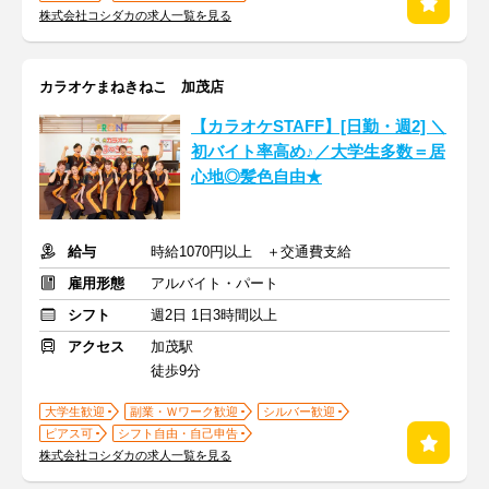
株式会社コシダカの求人一覧を見る
カラオケまねきねこ 加茂店
【カラオケSTAFF】[日勤・週2] ＼
初バイト率高め♪／大学生多数＝居
心地◎髪色自由★
給与
時給1070円以上 ＋交通費支給
雇用形態
アルバイト・パート
シフト
週2日 1日3時間以上
アクセス
加茂駅
徒歩9分
大学生歓迎
副業・Ｗワーク歓迎
シルバー歓迎
ピアス可
シフト自由・自己申告
株式会社コシダカの求人一覧を見る