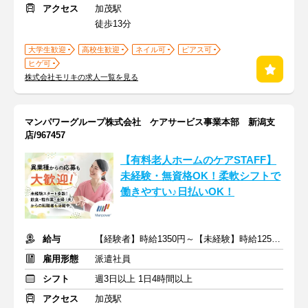
アクセス
加茂駅
徒歩13分
大学生歓迎
高校生歓迎
ネイル可
ピアス可
ヒゲ可
株式会社モリキの求人一覧を見る
マンパワーグループ株式会社 ケアサービス事業本部 新潟支
店/967457
【有料老人ホームのケアSTAFF】
未経験・無資格OK！柔軟シフトで
働きやすい♪日払いOK！
給与
【経験者】時給1350円～【未経験】時給1250円～ ※交通費全額
雇用形態
派遣社員
シフト
週3日以上 1日4時間以上
アクセス
加茂駅