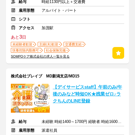
給与
時給1130円以上＋交通費
雇用形態
アルバイト・パート
シフト
アクセス
加茂駅
3
あと
日
未経験者歓迎
主婦(夫)歓迎
交通費支給
扶養控除内勤務可
社会保険完備
SOMPOケア株式会社の求人一覧を見る
株式会社ブレイブ MD新潟支店/MD15
【デイサービスstaff】午前のみ/午
後のみなど時短OK★残業ゼロ♪ラ
クちんのLINE登録
給与
未経験:時給1400～1700円 経験者:時給1600～1900円+交通費全額
雇用形態
派遣社員