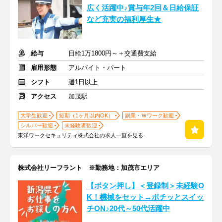
広く活躍中♪賞与年2回＆日給保証
など充実の福利厚生★
給与
日給1万1800円～＋交通費支給
雇用形態
アルバイト・パート
シフト
週1日以上
アクセス
加茂駅
大学生歓迎
短期（1ヶ月以内OK）
副業・Ｗワーク歓迎
シルバー歓迎
未経験者歓迎
東洋ワークセキュリティ株式会社の求人一覧を見る
株式会社リーフラント ※勤務地：加茂市エリア
【ボタン押し】＜登録制＞未経験O
K！機械をセット→ポチッとスイッ
チON♪20代～50代活躍中