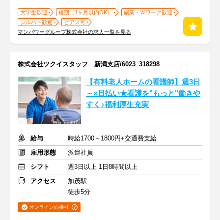
大学生歓迎
短期（1ヶ月以内OK）
副業・Ｗワーク歓迎
シルバー歓迎
ピアス可
マンパワーグループ株式会社の求人一覧を見る
株式会社ツクイスタッフ 新潟支店/6023_318298
【有料老人ホームの看護師】週3日
～×日払い★看護を"もっと"働きや
すく♪福利厚生充実
給与
時給1700～1800円+交通費支給
雇用形態
派遣社員
シフト
週3日以上 1日8時間以上
アクセス
加茂駅
徒歩5分
オンライン面接可