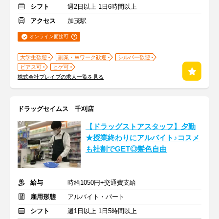
シフト
週2日以上 1日6時間以上
アクセス
加茂駅
オンライン面接可
大学生歓迎
副業・Ｗワーク歓迎
シルバー歓迎
ピアス可
ヒゲ可
株式会社ブレイブの求人一覧を見る
ドラッグセイムス 千刈店
【ドラッグストアスタッフ】夕勤
★授業終わりにアルバイト♪コスメ
も社割でGET◎髪色自由
給与
時給1050円+交通費支給
雇用形態
アルバイト・パート
シフト
週1日以上 1日5時間以上