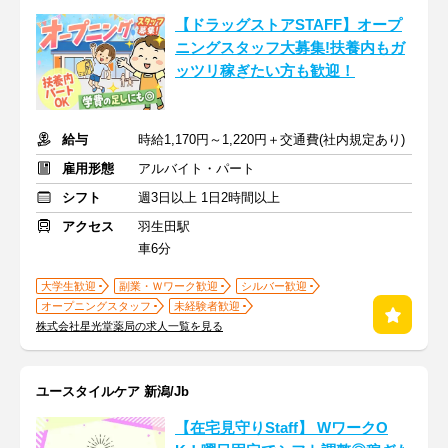
【ドラッグストアSTAFF】オープ
ニングスタッフ大募集!扶養内もガ
ッツリ稼ぎたい方も歓迎！
給与
時給1,170円～1,220円＋交通費(社内規定あり)
雇用形態
アルバイト・パート
シフト
週3日以上 1日2時間以上
アクセス
羽生田駅
車6分
大学生歓迎
副業・Ｗワーク歓迎
シルバー歓迎
オープニングスタッフ
未経験者歓迎
株式会社星光堂薬局の求人一覧を見る
ユースタイルケア 新潟/Jb
【在宅見守りStaff】 WワークO