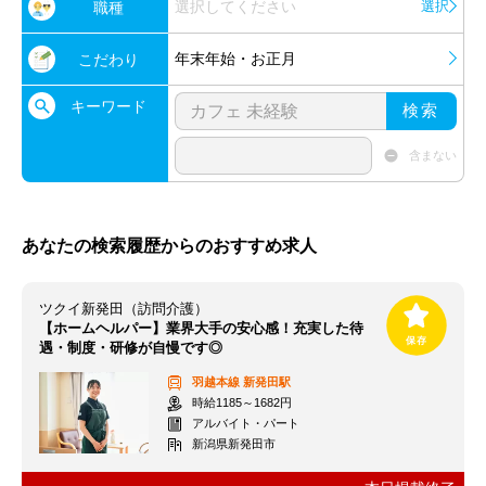
選択してください
選択
職種
年末年始・お正月
こだわり
キーワード
検索
含まない
あなたの検索履歴からのおすすめ求人
ツクイ新発田（訪問介護）
【ホームヘルパー】業界大手の安心感！充実した待
遇・制度・研修が自慢です◎
羽越本線
新発田駅
時給1185～1682円
アルバイト・パート
新潟県新発田市