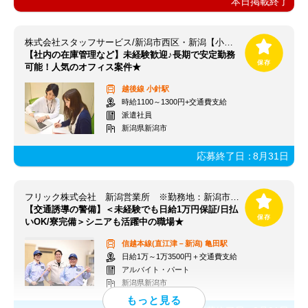
本日掲載終了
株式会社スタッフサービス/新潟市西区・新潟【小針駅】
【社内の在庫管理など】未経験歓迎♪長期で安定勤務
可能！人気のオフィス案件★
越後線
小針駅
時給1100～1300円+交通費支給
派遣社員
新潟県新潟市
応募終了日：
8月31日
フリック株式会社 新潟営業所 ※勤務地：新潟市江南区エリア
【交通誘導の警備】＜未経験でも日給1万円保証/日払
いOK/寮完備＞シニアも活躍中の職場★
信越本線(直江津－新潟)
亀田駅
日給1万～1万3500円＋交通費支給
アルバイト・パート
新潟県新潟市