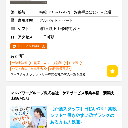
給与
時給1731～1795円（深夜手当含む）＋交通費支給
雇用形態
アルバイト・パート
シフト
週1日以上 1日8時間以上
アクセス
十日町駅
オンライン面接可
6
あと
日
大学生歓迎
副業・Ｗワーク歓迎
ヒゲ可
シフト自由・自己申告
未経験者歓迎
ユースタイルラボラトリー株式会社の求人一覧を見る
マンパワーグループ株式会社 ケアサービス事業本部 新潟支
店/9674573
【介護スタッフ】日払いOK！柔軟
シフトで働きやすい◎ブランクの
ある方も大歓迎♪