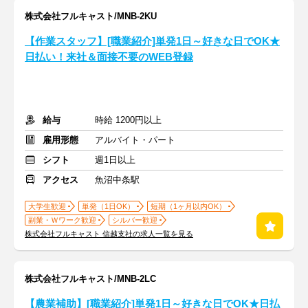
株式会社フルキャスト/MNB-2KU
【作業スタッフ】[職業紹介]単発1日～好きな日でOK★
日払い！来社＆面接不要のWEB登録
給与
時給 1200円以上
雇用形態
アルバイト・パート
シフト
週1日以上
アクセス
魚沼中条駅
大学生歓迎
単発（1日OK）
短期（1ヶ月以内OK）
副業・Ｗワーク歓迎
シルバー歓迎
株式会社フルキャスト 信越支社の求人一覧を見る
株式会社フルキャスト/MNB-2LC
【農業補助】[職業紹介]単発1日～好きな日でOK★日払