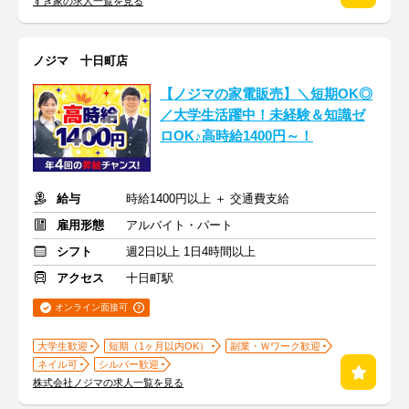
すき家の求人一覧を見る
ノジマ 十日町店
【ノジマの家電販売】＼短期OK◎
／大学生活躍中！未経験＆知識ゼ
ロOK♪高時給1400円～！
給与
時給1400円以上 ＋ 交通費支給
雇用形態
アルバイト・パート
シフト
週2日以上 1日4時間以上
アクセス
十日町駅
オンライン面接可
大学生歓迎
短期（1ヶ月以内OK）
副業・Ｗワーク歓迎
ネイル可
シルバー歓迎
株式会社ノジマの求人一覧を見る