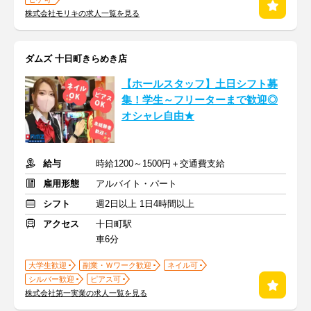
株式会社モリキの求人一覧を見る
ダムズ 十日町きらめき店
【ホールスタッフ】土日シフト募
集！学生～フリーターまで歓迎◎
オシャレ自由★
給与
時給1200～1500円＋交通費支給
雇用形態
アルバイト・パート
シフト
週2日以上 1日4時間以上
アクセス
十日町駅
車6分
大学生歓迎
副業・Ｗワーク歓迎
ネイル可
シルバー歓迎
ピアス可
株式会社第一実業の求人一覧を見る