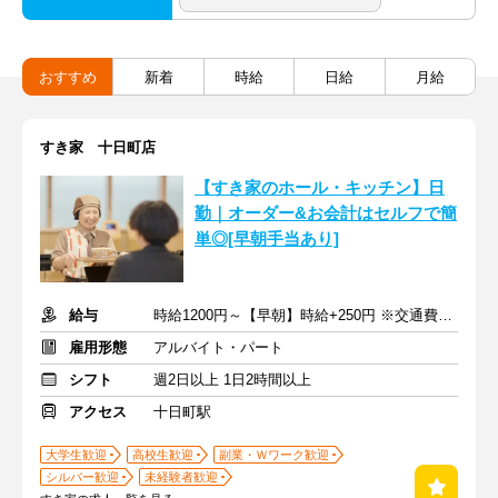
おすすめ
新着
時給
日給
月給
すき家 十日町店
【すき家のホール・キッチン】日
勤｜オーダー&お会計はセルフで簡
単◎[早朝手当あり]
給与
時給1200円～【早朝】時給+250円 ※交通費支給
雇用形態
アルバイト・パート
シフト
週2日以上 1日2時間以上
アクセス
十日町駅
大学生歓迎
高校生歓迎
副業・Ｗワーク歓迎
シルバー歓迎
未経験者歓迎