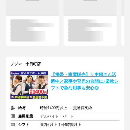
ノジマ 十日町店
【携帯・家電販売】＼主婦さん活
躍中／家事や育児の合間に♪柔軟シ
フトで急な用事も安心◎
給与
時給1400円以上 ＋ 交通費支給
雇用形態
アルバイト・パート
シフト
週2日以上 1日4時間以上