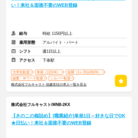
い！来社＆面接不要のWEB登録
給与
時給 1150円以上
雇用形態
アルバイト・パート
シフト
週1日以上
アクセス
下条駅
大学生歓迎
単発（1日OK）
短期（1ヶ月以内OK）
副業・Ｗワーク歓迎
シルバー歓迎
株式会社フルキャスト 信越支社の求人一覧を見る
株式会社フルキャスト/MNB-2KX
【きのこの箱詰め】[職業紹介]単発1日～好きな日でOK
★日払い！来社＆面接不要のWEB登録