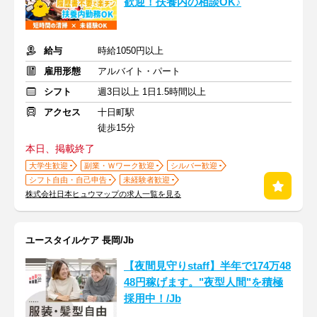
歓迎！扶養内の相談OK♪
給与
時給1050円以上
雇用形態
アルバイト・パート
シフト
週3日以上 1日1.5時間以上
アクセス
十日町駅
徒歩15分
本日、掲載終了
大学生歓迎
副業・Ｗワーク歓迎
シルバー歓迎
シフト自由・自己申告
未経験者歓迎
株式会社日本ヒュウマップの求人一覧を見る
ユースタイルケア 長岡/Jb
【夜間見守りstaff】半年で174万48
48円稼げます。"夜型人間"を積極
採用中！/Jb