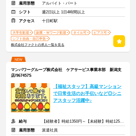
雇用形態
アルバイト・パート
シフト
週2日以上 1日4時間以上
アクセス
十日町駅
大学生歓迎
副業・Ｗワーク歓迎
ネイル可
ピアス可
シフト自由・自己申告
株式会社ファクトの求人一覧を見る
NEW
マンパワーグループ株式会社 ケアサービス事業本部 新潟支
店/967457S
【福祉スタッフ】高級マンション
で日常生活のお手伝いなど◎シニ
アスタッフ活躍中♪
給与
【経験者】時給1350円～【未経験】時給1250円～ ※交通費全額
雇用形態
派遣社員