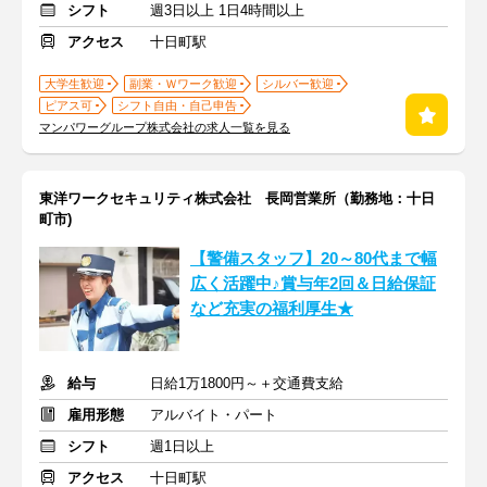
シフト
週3日以上 1日4時間以上
アクセス
十日町駅
大学生歓迎
副業・Ｗワーク歓迎
シルバー歓迎
ピアス可
シフト自由・自己申告
マンパワーグループ株式会社の求人一覧を見る
東洋ワークセキュリティ株式会社 長岡営業所（勤務地：十日
町市)
【警備スタッフ】20～80代まで幅
広く活躍中♪賞与年2回＆日給保証
など充実の福利厚生★
給与
日給1万1800円～＋交通費支給
雇用形態
アルバイト・パート
シフト
週1日以上
アクセス
十日町駅