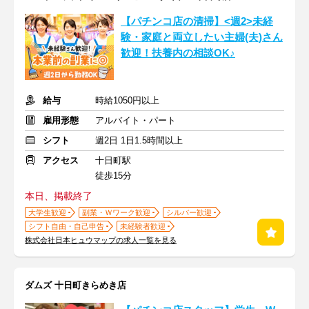
【パチンコ店の清掃】<週2>未経
験・家庭と両立したい主婦(夫)さん
歓迎！扶養内の相談OK♪
給与
時給1050円以上
雇用形態
アルバイト・パート
シフト
週2日 1日1.5時間以上
アクセス
十日町駅
徒歩15分
本日、掲載終了
大学生歓迎
副業・Ｗワーク歓迎
シルバー歓迎
シフト自由・自己申告
未経験者歓迎
株式会社日本ヒュウマップの求人一覧を見る
ダムズ 十日町きらめき店