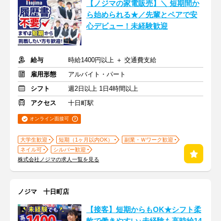
【ノジマの家電販売】＼ 短期間か
ら始められる★／先輩とペアで安
心デビュー！未経験歓迎
給与
時給1400円以上 ＋ 交通費支給
雇用形態
アルバイト・パート
シフト
週2日以上 1日4時間以上
アクセス
十日町駅
オンライン面接可
大学生歓迎
短期（1ヶ月以内OK）
副業・Ｗワーク歓迎
ネイル可
シルバー歓迎
株式会社ノジマの求人一覧を見る
ノジマ 十日町店
【接客】短期からもOK★シフト柔