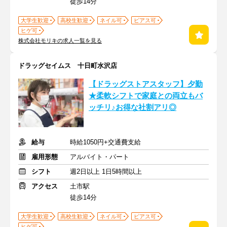
徒歩14分
大学生歓迎
高校生歓迎
ネイル可
ピアス可
ヒゲ可
株式会社モリキの求人一覧を見る
ドラッグセイムス 十日町水沢店
【ドラッグストアスタッフ】夕勤
★柔軟シフトで家庭との両立もバ
ッチリ♪お得な社割アリ◎
給与
時給1050円+交通費支給
雇用形態
アルバイト・パート
シフト
週2日以上 1日5時間以上
アクセス
土市駅
徒歩14分
大学生歓迎
高校生歓迎
ネイル可
ピアス可
ヒゲ可