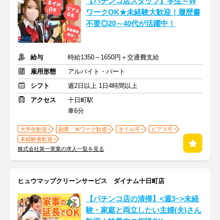
【パチンコ店スタッフ】学生～W
ワークOK★未経験大歓迎！履歴書
不要◎20～40代が活躍中！
給与
時給1350～1650円＋交通費支給
雇用形態
アルバイト・パート
シフト
週2日以上 1日4時間以上
アクセス
十日町駅
車6分
大学生歓迎
副業・Ｗワーク歓迎
ネイル可
ピアス可
未経験者歓迎
株式会社第一実業の求人一覧を見る
ヒュウマップクリーンサービス ダイナム十日町店
【パチンコ店の清掃】<週3~>未経
験・家庭と両立したい主婦(夫)さん