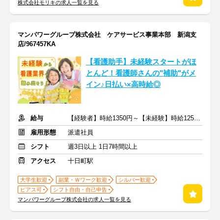
株式会社モリキの求人一覧を見る
マンパワーグループ株式会社 ケアサービス事業本部 新潟支
店/967457KA
【看護助手】未経験スタートがほ
とんど！看護師さんの"補助"がメ
イン♪日払い×高時給◎
給与
【経験者】時給1350円～【未経験】時給1250円～ ※交通費全額
雇用形態
派遣社員
シフト
週3日以上 1日7時間以上
アクセス
十日町駅
大学生歓迎
副業・Ｗワーク歓迎
シルバー歓迎
ピアス可
シフト自由・自己申告
マンパワーグループ株式会社の求人一覧を見る