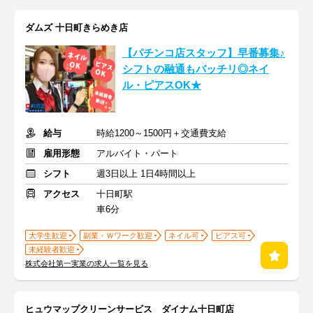
ダムズ 十日町きらめき店
【パチンコ店スタッフ】早番募集♪
シフトの融通もバッチリ◎ネイ
ル・ピアスOK★
給与
時給1200～1500円＋交通費支給
雇用形態
アルバイト・パート
シフト
週3日以上 1日4時間以上
アクセス
十日町駅
車6分
大学生歓迎
副業・Ｗワーク歓迎
ネイル可
ピアス可
未経験者歓迎
株式会社第一実業の求人一覧を見る
ヒュウマップクリーンサービス ダイナム十日町店