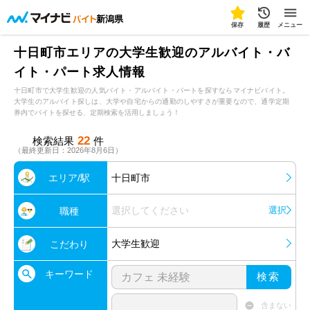
新潟県
保存
履歴
メニュー
十日町市エリアの大学生歓迎のアルバイト・バ
イト・パート求人情報
十日町市で大学生歓迎の人気バイト・アルバイト・パートを探すならマイナビバイト。
大学生のアルバイト探しは、大学や自宅からの通勤のしやすさが重要なので、通学定期
券内でバイトを探せる、定期検索を活用しましょう！
22
検索結果
件
（最終更新日：2026年8月6日）
エリア/駅
十日町市
選択してください
選択
職種
大学生歓迎
こだわり
キーワード
検索
含まない