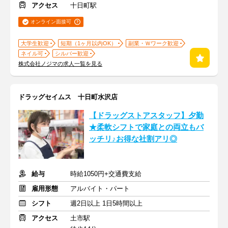
アクセス
十日町駅
オンライン面接可
大学生歓迎
短期（1ヶ月以内OK）
副業・Ｗワーク歓迎
ネイル可
シルバー歓迎
株式会社ノジマの求人一覧を見る
ドラッグセイムス 十日町水沢店
【ドラッグストアスタッフ】夕勤
★柔軟シフトで家庭との両立もバ
ッチリ♪お得な社割アリ◎
給与
時給1050円+交通費支給
雇用形態
アルバイト・パート
シフト
週2日以上 1日5時間以上
アクセス
土市駅