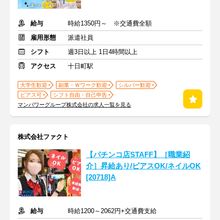
給与
時給1350円～ ※交通費全額
雇用形態
派遣社員
シフト
週3日以上 1日4時間以上
アクセス
十日町駅
大学生歓迎
副業・Ｗワーク歓迎
シルバー歓迎
ピアス可
シフト自由・自己申告
マンパワーグループ株式会社の求人一覧を見る
株式会社ファクト
【パチンコ店STAFF】［職業紹
介］昇給あり/ピアスOK/ネイルOK
[20718]A
給与
時給1200～2062円+交通費支給