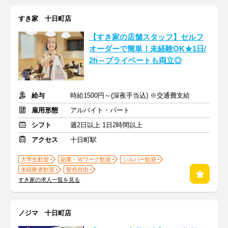
すき家 十日町店
【すき家の店舗スタッフ】セルフ
オーダーで簡単！未経験OK★1日/
2h～プライベートも両立◎
給与
時給1500円～(深夜手当込) ※交通費支給
雇用形態
アルバイト・パート
シフト
週2日以上 1日2時間以上
アクセス
十日町駅
大学生歓迎
副業・Ｗワーク歓迎
シルバー歓迎
未経験者歓迎
髪色自由
すき家の求人一覧を見る
ノジマ 十日町店