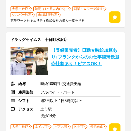
大学生歓迎
短期（1ヶ月以内OK）
副業・Ｗワーク歓迎
シルバー歓迎
未経験者歓迎
東洋ワークセキュリティ株式会社の求人一覧を見る
ドラッグセイムス 十日町水沢店
【登録販売者】日勤★時給加算あ
り♪ブランクからのお仕事復帰歓迎
◎社割あり！ピアスOK！
給与
時給1080円+交通費支給
雇用形態
アルバイト・パート
シフト
週2日以上 1日5時間以上
アクセス
土市駅
徒歩14分
大学生歓迎
ネイル可
ピアス可
ヒゲ可
髪色自由