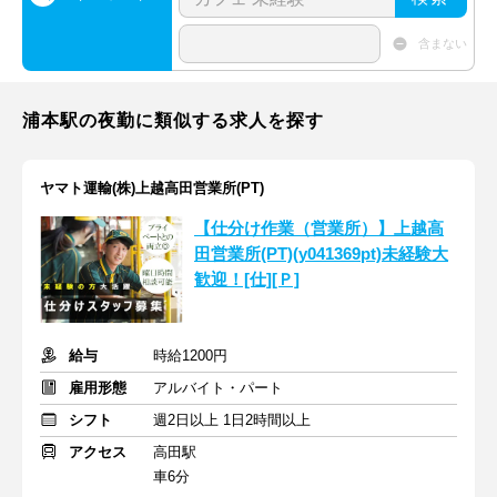
含まない
浦本駅の夜勤に類似する求人を探す
ヤマト運輸(株)上越高田営業所(PT)
【仕分け作業（営業所）】上越高
田営業所(PT)(y041369pt)未経験大
歓迎！[仕][Ｐ]
給与
時給1200円
雇用形態
アルバイト・パート
シフト
週2日以上 1日2時間以上
アクセス
高田駅
車6分