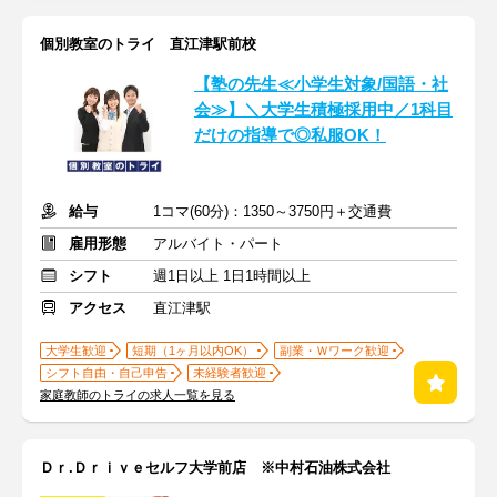
個別教室のトライ 直江津駅前校
【塾の先生≪小学生対象/国語・社
会≫】＼大学生積極採用中／1科目
だけの指導で◎私服OK！
給与
1コマ(60分)：1350～3750円＋交通費
雇用形態
アルバイト・パート
シフト
週1日以上 1日1時間以上
アクセス
直江津駅
大学生歓迎
短期（1ヶ月以内OK）
副業・Ｗワーク歓迎
シフト自由・自己申告
未経験者歓迎
家庭教師のトライの求人一覧を見る
Ｄｒ.Ｄｒｉｖｅセルフ大学前店 ※中村石油株式会社