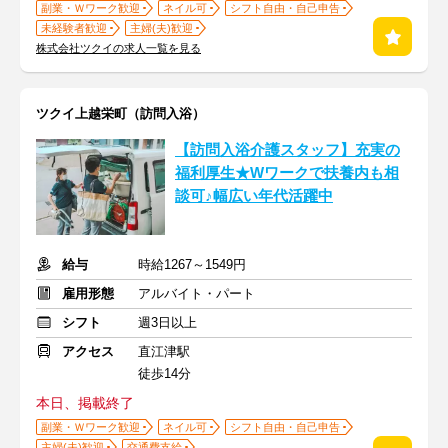
副業・Ｗワーク歓迎
ネイル可
シフト自由・自己申告
未経験者歓迎
主婦(夫)歓迎
株式会社ツクイの求人一覧を見る
ツクイ上越栄町（訪問入浴）
【訪問入浴介護スタッフ】充実の
福利厚生★Wワークで扶養内も相
談可♪幅広い年代活躍中
給与
時給1267～1549円
雇用形態
アルバイト・パート
シフト
週3日以上
アクセス
直江津駅
徒歩14分
本日、掲載終了
副業・Ｗワーク歓迎
ネイル可
シフト自由・自己申告
主婦(夫)歓迎
交通費支給