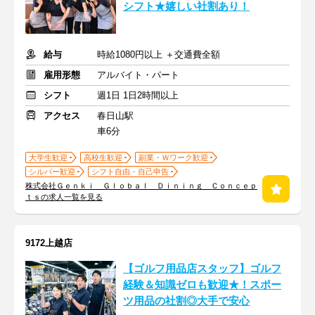
シフト★嬉しい社割あり！
給与
時給1080円以上 ＋交通費全額
雇用形態
アルバイト・パート
シフト
週1日 1日2時間以上
アクセス
春日山駅
車6分
大学生歓迎
高校生歓迎
副業・Ｗワーク歓迎
シルバー歓迎
シフト自由・自己申告
株式会社Ｇｅｎｋｉ Ｇｌｏｂａｌ Ｄｉｎｉｎｇ Ｃｏｎｃｅｐ
ｔｓの求人一覧を見る
9172上越店
【ゴルフ用品店スタッフ】ゴルフ
経験＆知識ゼロも歓迎★！スポー
ツ用品の社割◎大手で安心