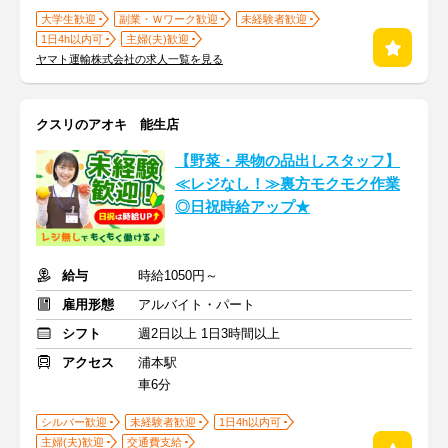
大学生歓迎
副業・Ｗワーク歓迎
未経験者歓迎
1日4h以内可
主婦(夫)歓迎
ヤマト運輸株式会社の求人一覧を見る
クスリのアオキ 能生店
【野菜・果物の品出しスタッフ】
≪レジなし！≫裏方モクモク作業
◎日祝時給アップ★
給与
時給1050円～
雇用形態
アルバイト・パート
シフト
週2日以上 1日3時間以上
アクセス
浦本駅
車6分
シルバー歓迎
未経験者歓迎
1日4h以内可
主婦(夫)歓迎
交通費支給