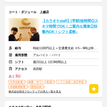
コート・ダジュール 上越店
【カラオケstaff】[早朝]短時間◎ス
キマ時間でOK！ご案内も簡単◎扶
養内OK！シフト柔軟♪
給与
時給1100円以上＋交通費支給 ※5～9時は時給1150円
雇用形態
アルバイト・パート
シフト
週2日以上 1日3時間以上
アクセス
高田駅
3
あと
日
大学生歓迎
副業・Ｗワーク歓迎
シフト自由・自己申告
未経験者歓迎
髪色自由
株式会社快活フロンティアの求人一覧を見る