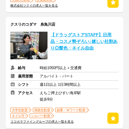
株式会社ツクイの求人一覧を見る
クスリのコダマ 糸魚川店
【ドラッグストアSTAFF】日用
品・コスメ勢ぞろい♪嬉しい社割あ
り◎髪色・ネイル自由
給与
時給1050円以上＋交通費
雇用形態
アルバイト・パート
シフト
週1日以上 1日3時間以上
アクセス
えちご押上ひすい海岸駅
徒歩9分
大学生歓迎
高校生歓迎
副業・Ｗワーク歓迎
ネイル可
シルバー歓迎
ココカラファイングループの求人一覧を見る