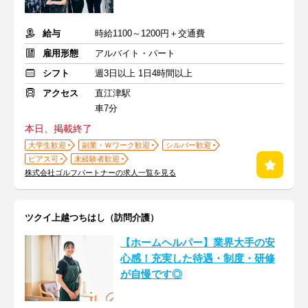
給与
時給1100～1200円＋交通費
雇用形態
アルバイト・パート
シフト
週3日以上 1日4時間以上
アクセス
直江津駅
車7分
本日、掲載終了
大学生歓迎
副業・Ｗワーク歓迎
シルバー歓迎
ピアス可
未経験者歓迎
株式会社ゴルフパートナーの求人一覧を見る
ツクイ上越つちはし（訪問介護）
【ホームヘルパー】業界大手の安
心感！充実した待遇・制度・研修
が自慢です◎