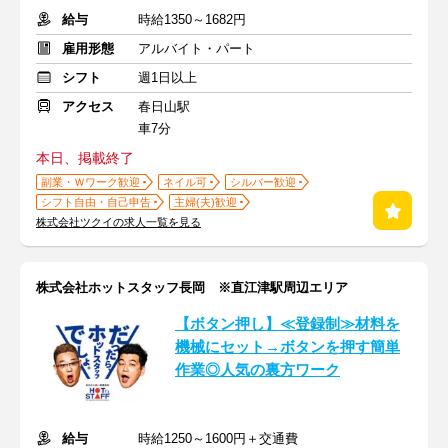
給与
時給1350～1682円
雇用形態
アルバイト・パート
シフト
週1日以上
アクセス
春日山駅
車7分
本日、掲載終了
副業・Ｗワーク歓迎
ネイル可
シルバー歓迎
シフト自由・自己申告
主婦(夫)歓迎
株式会社ツクイの求人一覧を見る
株式会社ホットスタッフ長岡 ※直江津駅周辺エリア
【ボタン押し】≪登録制≫材料を
機械にセット→ボタンを押す簡単
作業◎人気の裏方ワーク
給与
時給1250～1600円＋交通費