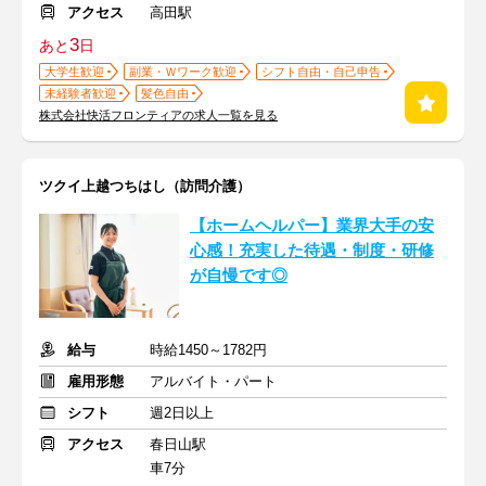
アクセス
高田駅
3
あと
日
大学生歓迎
副業・Ｗワーク歓迎
シフト自由・自己申告
未経験者歓迎
髪色自由
株式会社快活フロンティアの求人一覧を見る
ツクイ上越つちはし（訪問介護）
【ホームヘルパー】業界大手の安
心感！充実した待遇・制度・研修
が自慢です◎
給与
時給1450～1782円
雇用形態
アルバイト・パート
シフト
週2日以上
アクセス
春日山駅
車7分