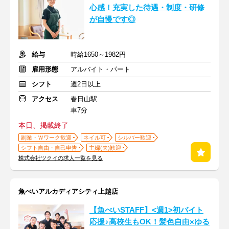
心感！充実した待遇・制度・研修
が自慢です◎
給与
時給1650～1982円
雇用形態
アルバイト・パート
シフト
週2日以上
アクセス
春日山駅
車7分
本日、掲載終了
副業・Ｗワーク歓迎
ネイル可
シルバー歓迎
シフト自由・自己申告
主婦(夫)歓迎
株式会社ツクイの求人一覧を見る
魚べいアルカディアシティ上越店
【魚べいSTAFF】<週1>初バイト
応援♪高校生もOK！髪色自由×ゆる