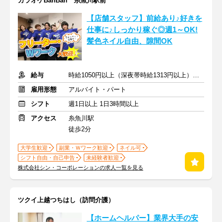
カラオケBanBan 糸魚川駅前
【店舗スタッフ】前給あり♪好きを
仕事に♪しっかり稼ぐ◎週1～OK!
髪色ネイル自由、隙間OK
給与
時給1050円以上（深夜帯時給1313円以上） ＋交通費支給
雇用形態
アルバイト・パート
シフト
週1日以上 1日3時間以上
アクセス
糸魚川駅
徒歩2分
大学生歓迎
副業・Ｗワーク歓迎
ネイル可
シフト自由・自己申告
未経験者歓迎
株式会社シン・コーポレーションの求人一覧を見る
ツクイ上越つちはし（訪問介護）
【ホームヘルパー】業界大手の安