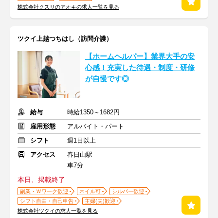
株式会社クスリのアオキの求人一覧を見る
ツクイ上越つちはし（訪問介護）
【ホームヘルパー】業界大手の安
心感！充実した待遇・制度・研修
が自慢です◎
給与
時給1350～1682円
雇用形態
アルバイト・パート
シフト
週1日以上
アクセス
春日山駅
車7分
本日、掲載終了
副業・Ｗワーク歓迎
ネイル可
シルバー歓迎
シフト自由・自己申告
主婦(夫)歓迎
株式会社ツクイの求人一覧を見る