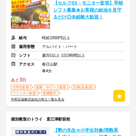
【セルフSS・モニター監視】早朝
シフト募集★お客様の給油を見守
るだけ◎未経験大歓迎！
給与
時給1050円以上
雇用形態
アルバイト・パート
シフト
週3日以上 1日2時間以上
アクセス
春日山駅
車4分
3
あと
日
大学生歓迎
副業・Ｗワーク歓迎
主婦(夫)歓迎
フリーター歓迎
車通勤可
中村石油株式会社の求人一覧を見る
個別教室のトライ 直江津駅前校
【塾の先生≪小学生対象/理数系