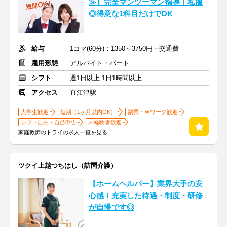
≫】完全マンツーマン指導！私服
◎得意な1科目だけでOK
給与
1コマ(60分)：1350～3750円＋交通費
雇用形態
アルバイト・パート
シフト
週1日以上 1日1時間以上
アクセス
直江津駅
大学生歓迎
短期（1ヶ月以内OK）
副業・Ｗワーク歓迎
シフト自由・自己申告
未経験者歓迎
家庭教師のトライの求人一覧を見る
ツクイ上越つちはし（訪問介護）
【ホームヘルパー】業界大手の安
心感！充実した待遇・制度・研修
が自慢です◎