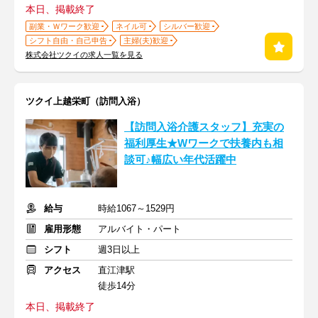
本日、掲載終了
副業・Ｗワーク歓迎
ネイル可
シルバー歓迎
シフト自由・自己申告
主婦(夫)歓迎
株式会社ツクイの求人一覧を見る
ツクイ上越栄町（訪問入浴）
【訪問入浴介護スタッフ】充実の
福利厚生★Wワークで扶養内も相
談可♪幅広い年代活躍中
給与
時給1067～1529円
雇用形態
アルバイト・パート
シフト
週3日以上
アクセス
直江津駅
徒歩14分
本日、掲載終了