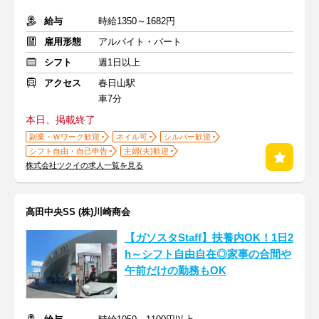
給与
時給1350～1682円
雇用形態
アルバイト・パート
シフト
週1日以上
アクセス
春日山駅
車7分
本日、掲載終了
副業・Ｗワーク歓迎
ネイル可
シルバー歓迎
シフト自由・自己申告
主婦(夫)歓迎
株式会社ツクイの求人一覧を見る
高田中央SS (株)川崎商会
【ガソスタStaff】扶養内OK！1日2
h～シフト自由自在◎家事の合間や
午前だけの勤務もOK