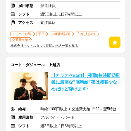
雇用形態
派遣社員
シフト
週5日以上 1日7時間以上
アクセス
直江津駅
シルバー歓迎
平日
未経験者歓迎
主婦(夫)歓迎
交通費支給
株式会社ホットスタッフ長岡の求人一覧を見る
コート・ダジュール 上越店
【カラオケstaff】[夜勤]短時間◎副
業に最高な”高時給”夜は接客少な
めだけど稼げます♪
給与
時給1100円以上＋交通費支給 ※22～翌5時は時給1375円
雇用形態
アルバイト・パート
シフト
週2日以上 1日3時間以上