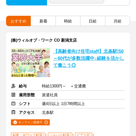
おすすめ
新着
時給
日給
月給
(株)ウィルオブ・ワーク CO 新潟支店
【高齢者向け住宅staff】北条駅!50
～60代が多数活躍中♪経験を活かし
て働こう◎
給与
時給1300円～ ＋交通費
雇用形態
派遣社員
シフト
週4日以上 1日7時間以上
アクセス
北条駅
オンライン面接可
副業・Ｗワーク歓迎
シルバー歓迎
ピアス可