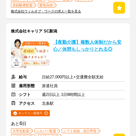
未経験者歓迎
髪色自由
株式会社ウィルオブ・ワークの求人一覧を見る
株式会社キャリア SC新潟
【夜勤介護】複数人体制だから安
心／休憩もしっかりとれる◎
給与
日給27,000円以上+交通費全額支給
雇用形態
派遣社員
シフト
週2日以上 1日8時間以上
アクセス
北条駅
オンライン面接可
6
あと
日
大学生歓迎
シルバー歓迎
シフト自由・自己申告