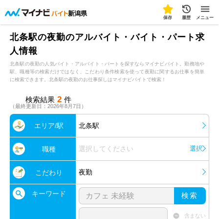
新潟県
保存
履歴
メニュー
北条駅の夜勤のアルバイト・バイト・パート求
人情報
北条駅の夜勤の人気バイト・アルバイト・パートを探すならマイナビバイト。勤務地や
駅、職種等の検索だけではなく、こだわり条件検索を使って夜勤に関するお仕事を簡単
に検索できます。北条駅の夜勤のお仕事探しはマイナビバイトで検索！
2
検索結果
件
（最終更新日：2026年8月7日）
エリア/駅
北条駅
選択してください
選択
職種
夜勤
こだわり
キーワード
検索
含まない