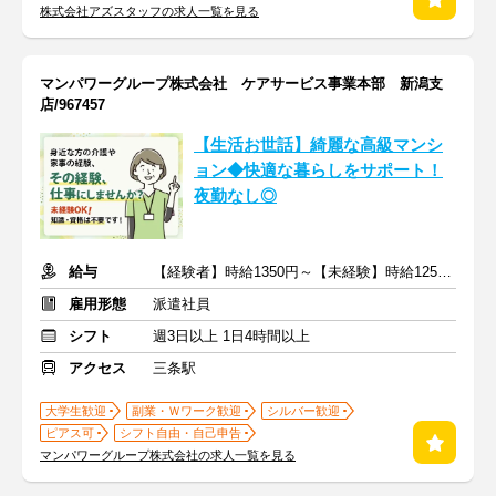
株式会社アズスタッフの求人一覧を見る
マンパワーグループ株式会社 ケアサービス事業本部 新潟支
店/967457
【生活お世話】綺麗な高級マンシ
ョン◆快適な暮らしをサポート！
夜勤なし◎
給与
【経験者】時給1350円～【未経験】時給1250円～ ※交通費全額
雇用形態
派遣社員
シフト
週3日以上 1日4時間以上
アクセス
三条駅
大学生歓迎
副業・Ｗワーク歓迎
シルバー歓迎
ピアス可
シフト自由・自己申告
マンパワーグループ株式会社の求人一覧を見る