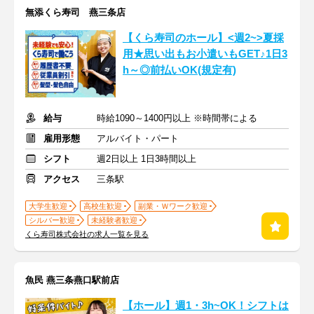
無添くら寿司 燕三条店
【くら寿司のホール】<週2~>夏採
用★思い出もお小遣いもGET♪1日3
h～◎前払いOK(規定有)
給与
時給1090～1400円以上 ※時間帯による
雇用形態
アルバイト・パート
シフト
週2日以上 1日3時間以上
アクセス
三条駅
大学生歓迎
高校生歓迎
副業・Ｗワーク歓迎
シルバー歓迎
未経験者歓迎
くら寿司株式会社の求人一覧を見る
魚民 燕三条燕口駅前店
【ホール】週1・3h~OK！シフトは