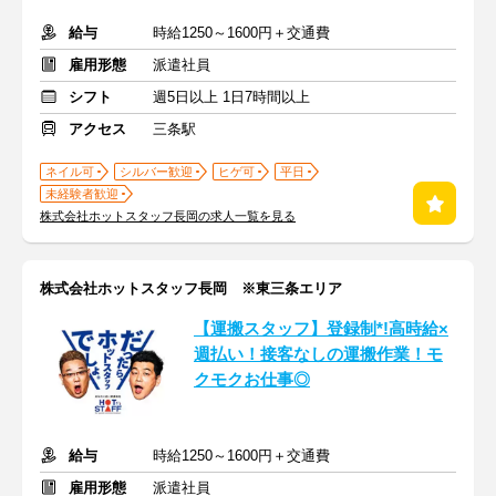
給与
時給1250～1600円＋交通費
雇用形態
派遣社員
シフト
週5日以上 1日7時間以上
アクセス
三条駅
ネイル可
シルバー歓迎
ヒゲ可
平日
未経験者歓迎
株式会社ホットスタッフ長岡の求人一覧を見る
株式会社ホットスタッフ長岡 ※東三条エリア
【運搬スタッフ】登録制*!高時給×
週払い！接客なしの運搬作業！モ
クモクお仕事◎
給与
時給1250～1600円＋交通費
雇用形態
派遣社員