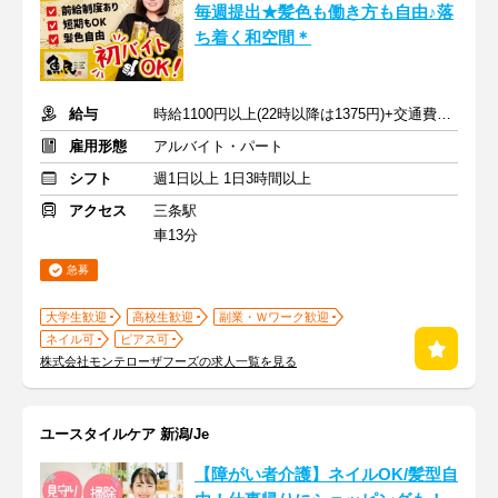
毎週提出★髪色も働き方も自由♪落
ち着く和空間＊
給与
時給1100円以上(22時以降は1375円)+交通費規定内支給
雇用形態
アルバイト・パート
シフト
週1日以上 1日3時間以上
アクセス
三条駅
車13分
急募
大学生歓迎
高校生歓迎
副業・Ｗワーク歓迎
ネイル可
ピアス可
株式会社モンテローザフーズの求人一覧を見る
ユースタイルケア 新潟/Je
【障がい者介護】ネイルOK/髪型自