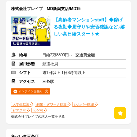
株式会社ブレイブ MD新潟支店/MD15
【高齢者マンションstaff】◆稼げ
る夜勤◆見守りや安否確認など♪嬉
しい高日給スタート★
給与
日給2万8800円～+交通費全額
雇用形態
派遣社員
シフト
週1日以上 1日8時間以上
アクセス
三条駅
オンライン面接可
大学生歓迎
副業・Ｗワーク歓迎
シルバー歓迎
ピアス可
ヒゲ可
株式会社ブレイブの求人一覧を見る
魚べい東三条店