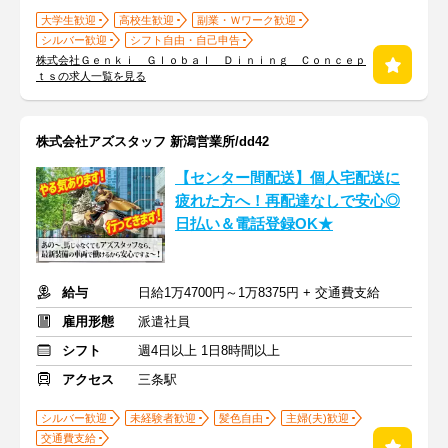
大学生歓迎
高校生歓迎
副業・Ｗワーク歓迎
シルバー歓迎
シフト自由・自己申告
株式会社Ｇｅｎｋｉ Ｇｌｏｂａｌ Ｄｉｎｉｎｇ Ｃｏｎｃｅｐ
ｔｓの求人一覧を見る
株式会社アズスタッフ 新潟営業所/dd42
【センター間配送】個人宅配送に
疲れた方へ！再配達なしで安心◎
日払い＆電話登録OK★
給与
日給1万4700円～1万8375円 + 交通費支給
雇用形態
派遣社員
シフト
週4日以上 1日8時間以上
アクセス
三条駅
シルバー歓迎
未経験者歓迎
髪色自由
主婦(夫)歓迎
交通費支給