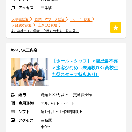
アクセス
三条駅
大学生歓迎
副業・Ｗワーク歓迎
シルバー歓迎
未経験者歓迎
主婦(夫)歓迎
株式会社ニチイ学館（介護）の求人一覧を見る
魚べい東三条店
【ホールスタッフ】＜履歴書不要
＞接客少なめ⇒未経験OK♪高校生
も◎スタッフ特典あり!!
給与
時給1080円以上 ＋交通費全額
雇用形態
アルバイト・パート
シフト
週1日以上 1日2時間以上
アクセス
三条駅
車9分