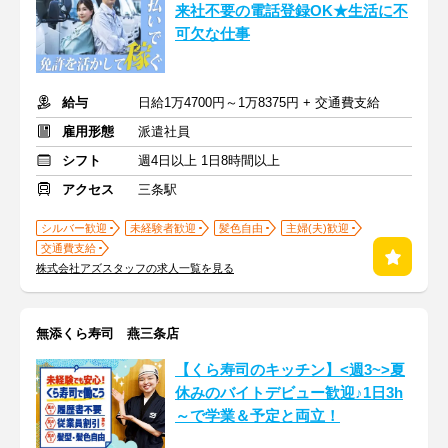
来社不要の電話登録OK★生活に不
可欠な仕事
給与
日給1万4700円～1万8375円 + 交通費支給
雇用形態
派遣社員
シフト
週4日以上 1日8時間以上
アクセス
三条駅
シルバー歓迎
未経験者歓迎
髪色自由
主婦(夫)歓迎
交通費支給
株式会社アズスタッフの求人一覧を見る
無添くら寿司 燕三条店
【くら寿司のキッチン】<週3~>夏
休みのバイトデビュー歓迎♪1日3h
～で学業＆予定と両立！