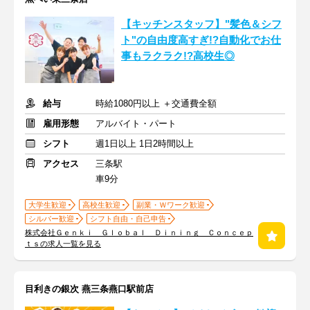
【キッチンスタッフ】"髪色＆シフ
ト"の自由度高すぎ!?自動化でお仕
事もラクラク!?高校生◎
給与
時給1080円以上 ＋交通費全額
雇用形態
アルバイト・パート
シフト
週1日以上 1日2時間以上
アクセス
三条駅
車9分
大学生歓迎
高校生歓迎
副業・Ｗワーク歓迎
シルバー歓迎
シフト自由・自己申告
株式会社Ｇｅｎｋｉ Ｇｌｏｂａｌ Ｄｉｎｉｎｇ Ｃｏｎｃｅｐ
ｔｓの求人一覧を見る
目利きの銀次 燕三条燕口駅前店