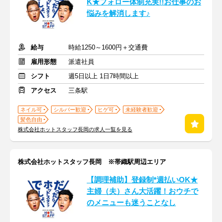
K★フォロー体制充実!!お仕事のお
悩みを解消します♪
給与
時給1250～1600円＋交通費
雇用形態
派遣社員
シフト
週5日以上 1日7時間以上
アクセス
三条駅
ネイル可
シルバー歓迎
ヒゲ可
未経験者歓迎
髪色自由
株式会社ホットスタッフ長岡の求人一覧を見る
株式会社ホットスタッフ長岡 ※帯織駅周辺エリア
【調理補助】登録制*週払いOK★
主婦（夫）さん大活躍！おウチで
のメニューも迷うことなし