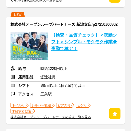
くら寿司株式会社の求人一覧を見る
NEW
株式会社オープンループパートナーズ 新潟支店/p27250300802
【検査・品質チェック】＜夜勤シ
フト＞シンプル・モクモク作業◆
夜勤で稼ぐ！
給与
時給1220円以上
雇用形態
派遣社員
シフト
週5日以上 1日7.5時間以上
アクセス
三条駅
ネイル可
シルバー歓迎
ピアス可
ヒゲ可
未経験者歓迎
株式会社オープンループパートナーズの求人一覧を見る