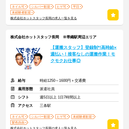
ネイル可
シルバー歓迎
ヒゲ可
平日
未経験者歓迎
株式会社ホットスタッフ長岡の求人一覧を見る
株式会社ホットスタッフ長岡 ※帯織駅周辺エリア
【運搬スタッフ】登録制*!高時給×
週払い！接客なしの運搬作業！モ
クモクお仕事◎
給与
時給1250～1600円＋交通費
雇用形態
派遣社員
シフト
週5日以上 1日7時間以上
アクセス
三条駅
ネイル可
シルバー歓迎
ヒゲ可
未経験者歓迎
髪色自由
株式会社ホットスタッフ長岡の求人一覧を見る