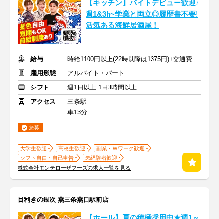
【キッチン】バイトデビュー歓迎♪
週1&3h~学業と両立◎履歴書不要!
活気ある海鮮居酒屋！
給与
時給1100円以上(22時以降は1375円)+交通費規定内支給
雇用形態
アルバイト・パート
シフト
週1日以上 1日3時間以上
アクセス
三条駅
車13分
急募
大学生歓迎
高校生歓迎
副業・Ｗワーク歓迎
シフト自由・自己申告
未経験者歓迎
株式会社モンテローザフーズの求人一覧を見る
目利きの銀次 燕三条燕口駅前店
【ホール】夏の積極採用中★週1～