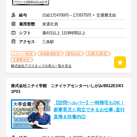
給与
日給1万4700円～1万8375円 + 交通費支給
雇用形態
派遣社員
シフト
週4日以上 1日8時間以上
アクセス
三条駅
シルバー歓迎
未経験者歓迎
髪色自由
主婦(夫)歓迎
交通費支給
株式会社アズスタッフの求人一覧を見る
株式会社ニチイ学館 ニチイケアセンターいしがみ/B612E24I3
1P03
【訪問ヘルパー】一時帰宅もOK！
家事育児と両立できるお仕事♪直行
直帰＆扶養内◎