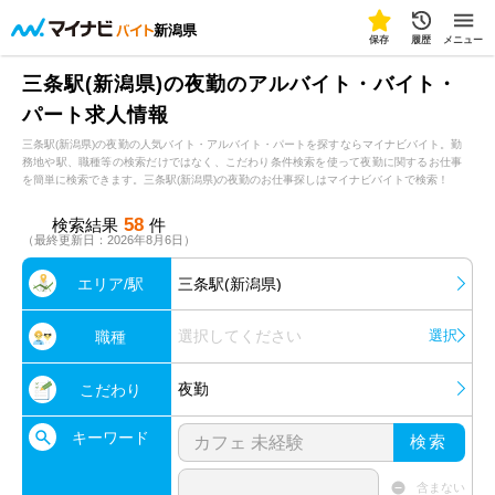
新潟県
保存
履歴
メニュー
三条駅(新潟県)の夜勤のアルバイト・バイト・
パート求人情報
三条駅(新潟県)の夜勤の人気バイト・アルバイト・パートを探すならマイナビバイト。勤
務地や駅、職種等の検索だけではなく、こだわり条件検索を使って夜勤に関するお仕事
を簡単に検索できます。三条駅(新潟県)の夜勤のお仕事探しはマイナビバイトで検索！
58
検索結果
件
（最終更新日：2026年8月6日）
エリア/駅
三条駅(新潟県)
選択してください
選択
職種
夜勤
こだわり
キーワード
検索
含まない