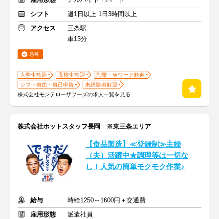
シフト
週1日以上 1日3時間以上
アクセス
三条駅
車13分
急募
大学生歓迎
高校生歓迎
副業・Ｗワーク歓迎
シフト自由・自己申告
未経験者歓迎
株式会社モンテローザフーズの求人一覧を見る
株式会社ホットスタッフ長岡 ※東三条エリア
【食品製造】≪登録制≫主婦
（夫）活躍中★調理等は一切な
し！人気の簡単モクモク作業♪
給与
時給1250～1600円＋交通費
雇用形態
派遣社員