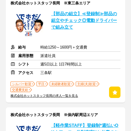
株式会社ホットスタッフ長岡 ※東三条エリア
【部品の組立】≪登録制≫部品の
組立やチェック◎電動ドライバー
で組み立て
給与
時給1250～1600円＋交通費
雇用形態
派遣社員
シフト
週5日以上 1日7時間以上
アクセス
三条駅
シルバー歓迎
平日
未経験者歓迎
主婦(夫)歓迎
交通費支給
株式会社ホットスタッフ長岡の求人一覧を見る
株式会社ホットスタッフ長岡 ※保内駅周辺エリア
【軽作業STAFF】登録制*週払いO