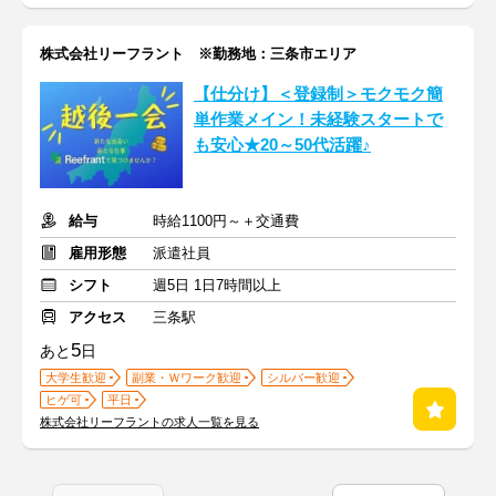
株式会社リーフラント ※勤務地：三条市エリア
【仕分け】＜登録制＞モクモク簡
単作業メイン！未経験スタートで
も安心★20～50代活躍♪
給与
時給1100円～＋交通費
雇用形態
派遣社員
シフト
週5日 1日7時間以上
アクセス
三条駅
5
あと
日
大学生歓迎
副業・Ｗワーク歓迎
シルバー歓迎
ヒゲ可
平日
株式会社リーフラントの求人一覧を見る