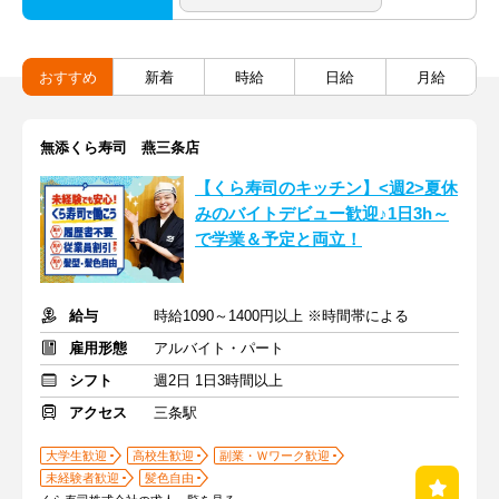
おすすめ
新着
時給
日給
月給
無添くら寿司 燕三条店
【くら寿司のキッチン】<週2>夏休
みのバイトデビュー歓迎♪1日3h～
で学業＆予定と両立！
給与
時給1090～1400円以上 ※時間帯による
雇用形態
アルバイト・パート
シフト
週2日 1日3時間以上
アクセス
三条駅
大学生歓迎
高校生歓迎
副業・Ｗワーク歓迎
未経験者歓迎
髪色自由