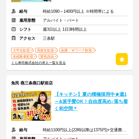
給与
時給1090～1400円以上 ※時間帯による
雇用形態
アルバイト・パート
シフト
週3日以上 1日3時間以上
アクセス
三条駅
大学生歓迎
高校生歓迎
副業・Ｗワーク歓迎
未経験者歓迎
髪色自由
くら寿司株式会社の求人一覧を見る
魚民 燕三条燕口駅前店
【キッチン】夏の積極採用中★週1
～&派手髪OK！自由度高め♪落ち着
く和空間＊
給与
時給1100円以上(22時以降は1375円)+交通費規定内支給
雇用形態
アルバイト・パート