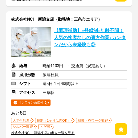
株式会社NCI 新潟支店（勤務地：三条市エリア）
【調理補助】«登録制»年齢不問！
人気の接客なしの裏方作業♪カンタ
ンだから未経験も◎
給与
時給1103円 ＋交通費（規定あり）
雇用形態
派遣社員
シフト
週5日 1日7時間以上
アクセス
三条駅
オンライン面接可
6
あと
日
大学生歓迎
短期（1ヶ月以内OK）
副業・Ｗワーク歓迎
シルバー歓迎
ヒゲ可
株式会社NCI 新潟支店の求人一覧を見る