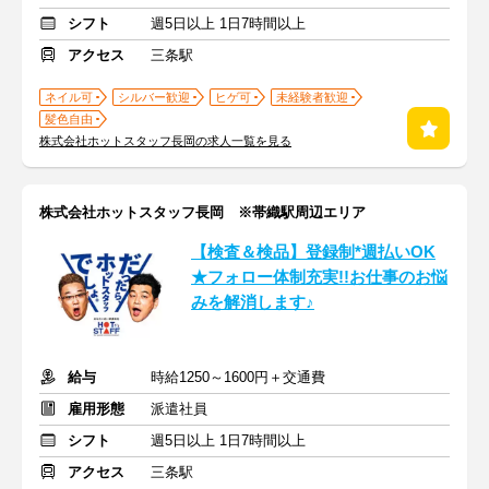
シフト
週5日以上 1日7時間以上
アクセス
三条駅
ネイル可
シルバー歓迎
ヒゲ可
未経験者歓迎
髪色自由
株式会社ホットスタッフ長岡の求人一覧を見る
株式会社ホットスタッフ長岡 ※帯織駅周辺エリア
【検査＆検品】登録制*週払いOK
★フォロー体制充実!!お仕事のお悩
みを解消します♪
給与
時給1250～1600円＋交通費
雇用形態
派遣社員
シフト
週5日以上 1日7時間以上
アクセス
三条駅