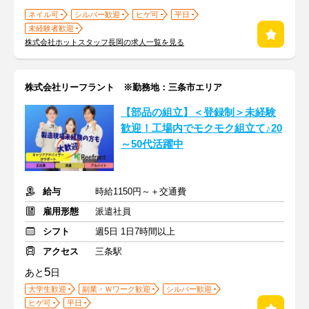
ネイル可
シルバー歓迎
ヒゲ可
平日
未経験者歓迎
株式会社ホットスタッフ長岡の求人一覧を見る
株式会社リーフラント ※勤務地：三条市エリア
【部品の組立】＜登録制＞未経験
歓迎！工場内でモクモク組立て♪20
～50代活躍中
給与
時給1150円～＋交通費
雇用形態
派遣社員
シフト
週5日 1日7時間以上
アクセス
三条駅
5
あと
日
大学生歓迎
副業・Ｗワーク歓迎
シルバー歓迎
ヒゲ可
平日