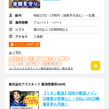
給与
時給1731～1795円（深夜手当含む）＋交通費支給
雇用形態
アルバイト・パート
シフト
週1日以上 1日8時間以上
アクセス
三条駅
オンライン面接可
5
あと
日
大学生歓迎
副業・Ｗワーク歓迎
ヒゲ可
シフト自由・自己申告
未経験者歓迎
ユースタイルラボラトリー株式会社の求人一覧を見る
株式会社アズスタッフ 新潟営業所/dd42
【リネン配送】回収や配送メイン
◎接客や営業なし！日払いOK◎職
場見学も可能！