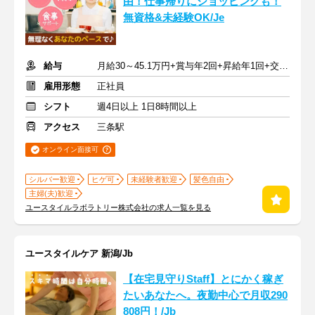
由！仕事帰りにショッピングも！
無資格&未経験OK/Je
給与
月給30～45.1万円+賞与年2回+昇給年1回+交通費全額
雇用形態
正社員
シフト
週4日以上 1日8時間以上
アクセス
三条駅
オンライン面接可
シルバー歓迎
ヒゲ可
未経験者歓迎
髪色自由
主婦(夫)歓迎
ユースタイルラボラトリー株式会社の求人一覧を見る
ユースタイルケア 新潟/Jb
【在宅見守りStaff】とにかく稼ぎ
たいあなたへ。夜勤中心で月収290
808円！/Jb