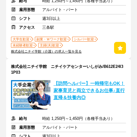
給与
時給 1,250円～1,450円（各種手当あり）
雇用形態
アルバイト・パート
シフト
週3日以上
アクセス
三条駅
大学生歓迎
副業・Ｗワーク歓迎
シルバー歓迎
未経験者歓迎
主婦(夫)歓迎
株式会社ニチイ学館（介護）の求人一覧を見る
株式会社ニチイ学館 ニチイケアセンターいしがみ/B612E24I3
1P03
【訪問ヘルパー】一時帰宅もOK！
家事育児と両立できるお仕事♪直行
直帰＆扶養内◎
給与
時給 1,250円～1,450円（各種手当あり）
雇用形態
アルバイト・パート
シフト
週3日以上