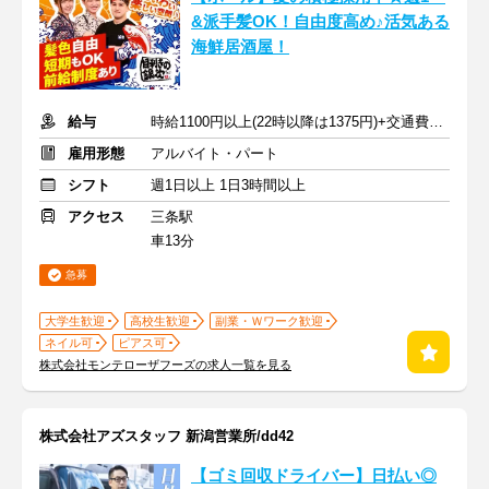
&派手髪OK！自由度高め♪活気ある
海鮮居酒屋！
給与
時給1100円以上(22時以降は1375円)+交通費規定内支給
雇用形態
アルバイト・パート
シフト
週1日以上 1日3時間以上
アクセス
三条駅
車13分
急募
大学生歓迎
高校生歓迎
副業・Ｗワーク歓迎
ネイル可
ピアス可
株式会社モンテローザフーズの求人一覧を見る
株式会社アズスタッフ 新潟営業所/dd42
【ゴミ回収ドライバー】日払い◎