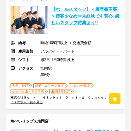
【ホールスタッフ】＜履歴書不要
＞接客少なめ⇒未経験でも安心♪嬉
しいスタッフ特典あり!!
給与
時給1080円以上 ＋交通費全額
雇用形態
アルバイト・パート
シフト
週2日 1日3時間以上
アクセス
宮内駅
車6分
大学生歓迎
副業・Ｗワーク歓迎
シルバー歓迎
シフト自由・自己申告
未経験者歓迎
株式会社Ｇｅｎｋｉ Ｇｌｏｂａｌ Ｄｉｎｉｎｇ Ｃｏｎｃｅｐ
ｔｓの求人一覧を見る
魚べいリップス旭岡店