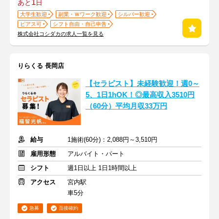
1
あと
日
大学生歓迎
副業・Ｗワーク歓迎
シルバー歓迎
ピアス可
シフト自由・自己申告
株式会社コシダカの求人一覧を見る
りらくる 長岡店
【セラピスト】未経験歓迎！週0～
5、1日1hOK！◎最高収入3510円
（60分）平均月収33万円
給与
1施術(60分)：2,088円～3,510円
雇用形態
アルバイト・パート
シフト
週1日以上 1日1時間以上
アクセス
宮内駅
車5分
急募
面接確約