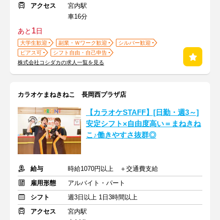
アクセス
宮内駅
車16分
1
あと
日
大学生歓迎
副業・Ｗワーク歓迎
シルバー歓迎
ピアス可
シフト自由・自己申告
株式会社コシダカの求人一覧を見る
カラオケまねきねこ 長岡西プラザ店
【カラオケSTAFF】[日勤・週3～]
安定シフト×自由度高い＝まねきね
こ♪働きやすさ抜群◎
給与
時給1070円以上 ＋交通費支給
雇用形態
アルバイト・パート
シフト
週3日以上 1日3時間以上
アクセス
宮内駅