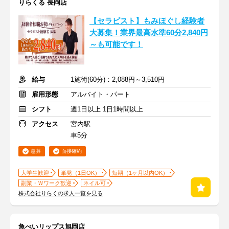
りらくる 長岡店
【セラピスト】もみほぐし経験者
大募集！業界最高水準60分2,840円
～も可能です！
給与
1施術(60分)：2,088円～3,510円
雇用形態
アルバイト・パート
シフト
週1日以上 1日1時間以上
アクセス
宮内駅
車5分
急募
面接確約
大学生歓迎
単発（1日OK）
短期（1ヶ月以内OK）
副業・Ｗワーク歓迎
ネイル可
株式会社りらくの求人一覧を見る
魚べいリップス旭岡店