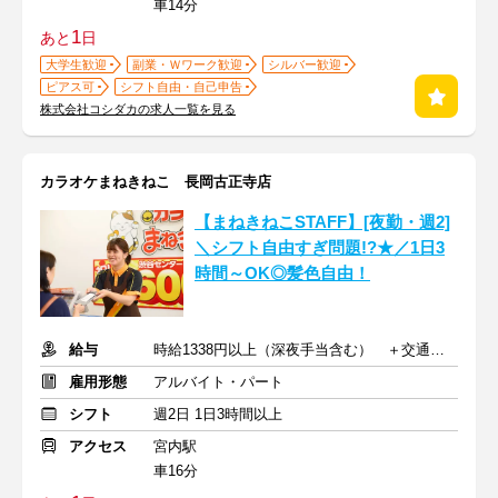
車14分
1
あと
日
大学生歓迎
副業・Ｗワーク歓迎
シルバー歓迎
ピアス可
シフト自由・自己申告
株式会社コシダカの求人一覧を見る
カラオケまねきねこ 長岡古正寺店
【まねきねこSTAFF】[夜勤・週2]
＼シフト自由すぎ問題!?★／1日3
時間～OK◎髪色自由！
給与
時給1338円以上（深夜手当含む） ＋交通費支給
雇用形態
アルバイト・パート
シフト
週2日 1日3時間以上
アクセス
宮内駅
車16分