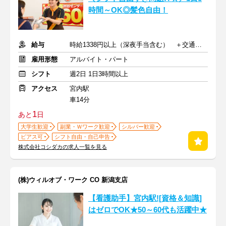
時間～OK◎髪色自由！
給与
時給1338円以上（深夜手当含む） ＋交通費支給
雇用形態
アルバイト・パート
シフト
週2日 1日3時間以上
アクセス
宮内駅
車14分
1
あと
日
大学生歓迎
副業・Ｗワーク歓迎
シルバー歓迎
ピアス可
シフト自由・自己申告
株式会社コシダカの求人一覧を見る
(株)ウィルオブ・ワーク CO 新潟支店
【看護助手】宮内駅![資格＆知識]
はゼロでOK★50～60代も活躍中★