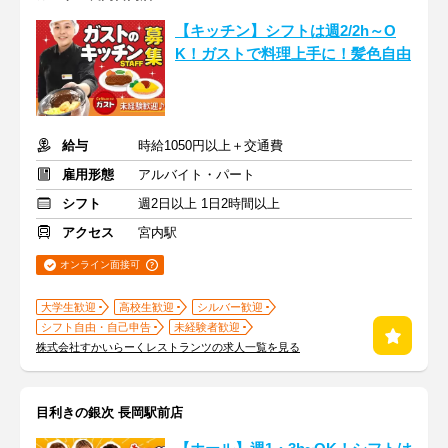
【キッチン】シフトは週2/2h～O
K！ガストで料理上手に！髪色自由
給与
時給1050円以上＋交通費
雇用形態
アルバイト・パート
シフト
週2日以上 1日2時間以上
アクセス
宮内駅
オンライン面接可
大学生歓迎
高校生歓迎
シルバー歓迎
シフト自由・自己申告
未経験者歓迎
株式会社すかいらーくレストランツの求人一覧を見る
目利きの銀次 長岡駅前店