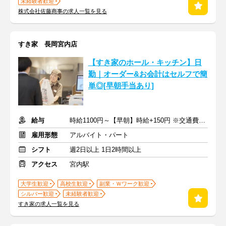
未経験者歓迎
株式会社佐藤商事の求人一覧を見る
すき家 長岡宮内店
【すき家のホール・キッチン】日
勤｜オーダー&お会計はセルフで簡
単◎[早朝手当あり]
給与
時給1100円～【早朝】時給+150円 ※交通費支給
雇用形態
アルバイト・パート
シフト
週2日以上 1日2時間以上
アクセス
宮内駅
大学生歓迎
高校生歓迎
副業・Ｗワーク歓迎
シルバー歓迎
未経験者歓迎
すき家の求人一覧を見る