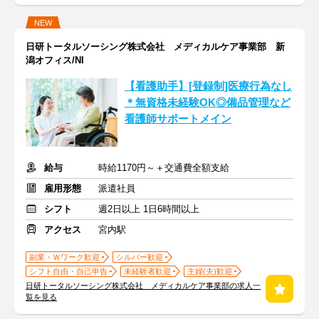
NEW
日研トータルソーシング株式会社 メディカルケア事業部 新
潟オフィス/NI
【看護助手】[登録制]医療行為なし
＊無資格未経験OK◎備品管理など
看護師サポートメイン
給与
時給1170円～＋交通費全額支給
雇用形態
派遣社員
シフト
週2日以上 1日6時間以上
アクセス
宮内駅
副業・Ｗワーク歓迎
シルバー歓迎
シフト自由・自己申告
未経験者歓迎
主婦(夫)歓迎
日研トータルソーシング株式会社 メディカルケア事業部の求人一
覧を見る