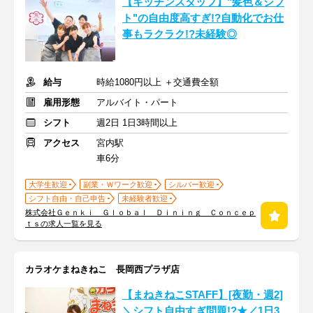
【キッチンスタッフ】"髪色＆シフ
ト"の自由度高すぎ!?自動化でお仕
事もラクラク!?未経験◎
給与
時給1080円以上 ＋交通費全額
雇用形態
アルバイト・パート
シフト
週2日 1日3時間以上
アクセス
宮内駅
車6分
大学生歓迎
副業・Ｗワーク歓迎
シルバー歓迎
シフト自由・自己申告
未経験者歓迎
株式会社Ｇｅｎｋｉ Ｇｌｏｂａｌ Ｄｉｎｉｎｇ Ｃｏｎｃｅｐ
ｔｓの求人一覧を見る
カラオケまねきねこ 長岡西プラザ店
【まねきねこSTAFF】[夜勤・週2]
＼シフト自由すぎ問題!?★／1日3