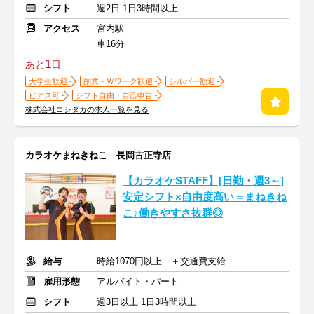
シフト
週2日 1日3時間以上
アクセス
宮内駅
車16分
1
あと
日
大学生歓迎
副業・Ｗワーク歓迎
シルバー歓迎
ピアス可
シフト自由・自己申告
株式会社コシダカの求人一覧を見る
カラオケまねきねこ 長岡古正寺店
【カラオケSTAFF】[日勤・週3～]
安定シフト×自由度高い＝まねきね
こ♪働きやすさ抜群◎
給与
時給1070円以上 ＋交通費支給
雇用形態
アルバイト・パート
シフト
週3日以上 1日3時間以上