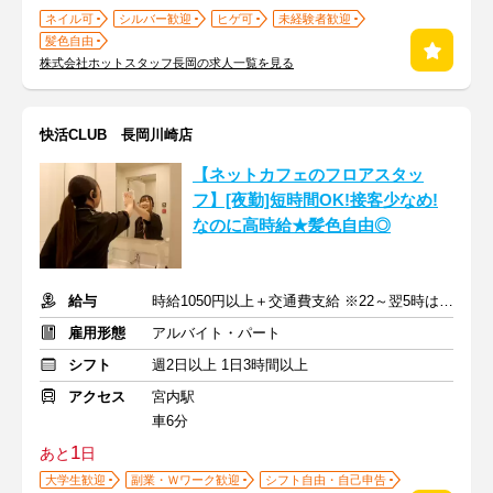
ネイル可
シルバー歓迎
ヒゲ可
未経験者歓迎
髪色自由
株式会社ホットスタッフ長岡の求人一覧を見る
快活CLUB 長岡川崎店
【ネットカフェのフロアスタッ
フ】[夜勤]短時間OK!接客少なめ!
なのに高時給★髪色自由◎
給与
時給1050円以上＋交通費支給 ※22～翌5時は時給1313円
雇用形態
アルバイト・パート
シフト
週2日以上 1日3時間以上
アクセス
宮内駅
車6分
1
あと
日
大学生歓迎
副業・Ｗワーク歓迎
シフト自由・自己申告