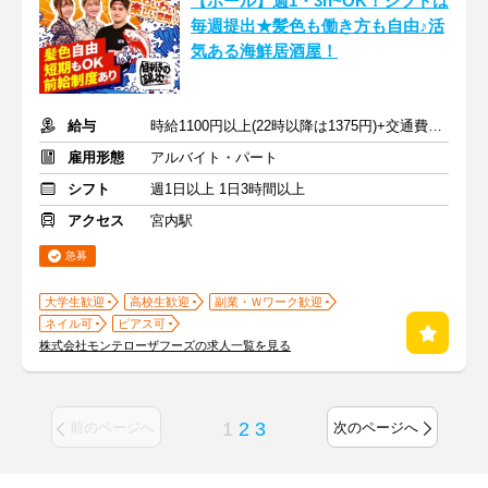
【ホール】週1・3h~OK！シフトは
毎週提出★髪色も働き方も自由♪活
気ある海鮮居酒屋！
給与
時給1100円以上(22時以降は1375円)+交通費規定内支給
雇用形態
アルバイト・パート
シフト
週1日以上 1日3時間以上
アクセス
宮内駅
急募
大学生歓迎
高校生歓迎
副業・Ｗワーク歓迎
ネイル可
ピアス可
株式会社モンテローザフーズの求人一覧を見る
1
2
3
前のページへ
次のページへ