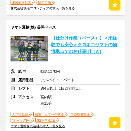
未経験者歓迎
髪色自由
株式会社快活フロンティアの求人一覧を見る
ヤマト運輸(株) 長岡ベース
【仕分け作業（ベース）】＜未経
験でも安心＞クロネコヤマトの物
流拠点でのお仕事[仕][Ａ]
給与
時給1170円
雇用形態
アルバイト・パート
シフト
週4日以上 1日2時間以上
アクセス
宮内駅
車13分
大学生歓迎
副業・Ｗワーク歓迎
未経験者歓迎
1日4h以内可
主婦(夫)歓迎
ヤマト運輸株式会社の求人一覧を見る