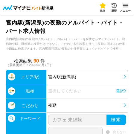
新潟県
保存
履歴
メニュー
宮内駅(新潟県)の夜勤のアルバイト・バイト・
パート求人情報
宮内駅(新潟県)の夜勤の人気バイト・アルバイト・パートを探すならマイナビバイト。勤
務地や駅、職種等の検索だけではなく、こだわり条件検索を使って夜勤に関するお仕事
を簡単に検索できます。宮内駅(新潟県)の夜勤のお仕事探しはマイナビバイトで検索！
90
検索結果
件
（最終更新日：2026年8月7日）
エリア/駅
宮内駅(新潟県)
選択してください
選択
職種
夜勤
こだわり
キーワード
検索
含まない