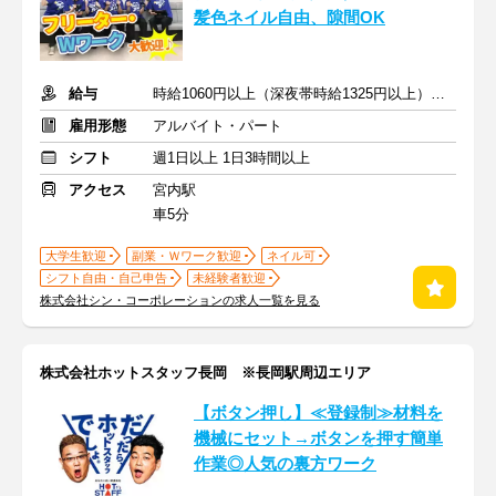
髪色ネイル自由、隙間OK
給与
時給1060円以上（深夜帯時給1325円以上） ＋交通費支給
雇用形態
アルバイト・パート
シフト
週1日以上 1日3時間以上
アクセス
宮内駅
車5分
大学生歓迎
副業・Ｗワーク歓迎
ネイル可
シフト自由・自己申告
未経験者歓迎
株式会社シン・コーポレーションの求人一覧を見る
株式会社ホットスタッフ長岡 ※長岡駅周辺エリア
【ボタン押し】≪登録制≫材料を
機械にセット→ボタンを押す簡単
作業◎人気の裏方ワーク