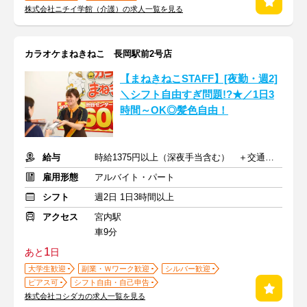
株式会社ニチイ学館（介護）の求人一覧を見る
カラオケまねきねこ 長岡駅前2号店
【まねきねこSTAFF】[夜勤・週2]
＼シフト自由すぎ問題!?★／1日3
時間～OK◎髪色自由！
給与
時給1375円以上（深夜手当含む） ＋交通費支給
雇用形態
アルバイト・パート
シフト
週2日 1日3時間以上
アクセス
宮内駅
車9分
1
あと
日
大学生歓迎
副業・Ｗワーク歓迎
シルバー歓迎
ピアス可
シフト自由・自己申告
株式会社コシダカの求人一覧を見る