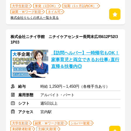
大学生歓迎
単発（1日OK）
短期（1ヶ月以内OK）
副業・Ｗワーク歓迎
ネイル可
株式会社りらくの求人一覧を見る
株式会社ニチイ学館 ニチイケアセンター長岡末広/B612P52I3
1P03
【訪問ヘルパー】一時帰宅もOK！
家事育児と両立できるお仕事♪直行
直帰＆扶養内◎
給与
時給 1,250円～1,450円（各種手当あり）
雇用形態
アルバイト・パート
シフト
週5日以上
アクセス
宮内駅
大学生歓迎
副業・Ｗワーク歓迎
シルバー歓迎
未経験者歓迎
主婦(夫)歓迎