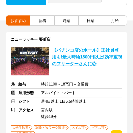
おすすめ
新着
時給
日給
月給
ニューラッキー 要町店
【パチンコ店のホール】正社員登
用も!最大時給1800円以上!効率重視
のフリーターさんに◎
給与
時給1100～1875円＋交通費
雇用形態
アルバイト・パート
シフト
週4日以上 1日5.5時間以上
アクセス
宮内駅
徒歩19分
大学生歓迎
副業・Ｗワーク歓迎
ネイル可
ピアス可