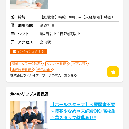
給与
【経験者】時給1300円～【未経験者】時給1200円～ ＋交通費
雇用形態
派遣社員
シフト
週4日以上 1日7時間以上
アクセス
宮内駅
オンライン面接可
副業・Ｗワーク歓迎
シルバー歓迎
ピアス可
未経験者歓迎
髪色自由
株式会社ウィルオブ・ワークの求人一覧を見る
魚べいリップス愛宕店
【ホールスタッフ】＜履歴書不要
＞接客少なめ⇒未経験OK♪高校生
も◎スタッフ特典あり!!