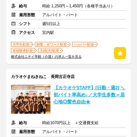
給与
時給 1,250円～1,450円（各種手当あり）
雇用形態
アルバイト・パート
シフト
週5日以上
アクセス
宮内駅
大学生歓迎
副業・Ｗワーク歓迎
シルバー歓迎
未経験者歓迎
主婦(夫)歓迎
株式会社ニチイ学館（介護）の求人一覧を見る
カラオケまねきねこ 長岡古正寺店
【カラオケSTAFF】[日勤・週2] ＼
初バイト率高め♪／大学生多数＝居
心地◎髪色自由★
給与
時給1070円以上 ＋交通費支給
雇用形態
アルバイト・パート