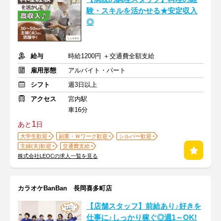
験・スキルを活かせる★安定収入
◎
給与
時給1200円 ＋交通費全額支給
雇用形態
アルバイト・パート
シフト
週3日以上
アクセス
宮内駅
車16分
1
あと
日
大学生歓迎
副業・Ｗワーク歓迎
シルバー歓迎
主婦(夫)歓迎
交通費支給
株式会社LEOCの求人一覧を見る
カラオケBanBan 長岡喜多町店
【店舗スタッフ】前給あり♪好きを
仕事に♪しっかり稼ぐ◎週1～OK!