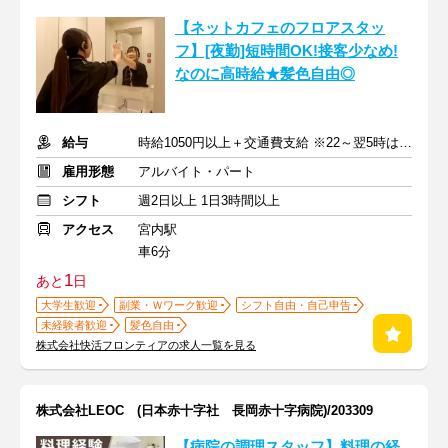
【ネットカフェのフロアスタッ
フ】[夜勤]短時間OK!接客少なめ!
なのに高時給★髪色自由◎
給与
時給1050円以上＋交通費支給 ※22～翌5時は時給1313円
雇用形態
アルバイト・パート
シフト
週2日以上 1日3時間以上
アクセス
宮内駅
車6分
1
あと
日
大学生歓迎
副業・Ｗワーク歓迎
シフト自由・自己申告
未経験者歓迎
髪色自由
株式会社快活フロンティアの求人一覧を見る
株式会社LEOC (日本赤十字社 長岡赤十字病院)/203309
【病院の調理スタッフ】料理の経