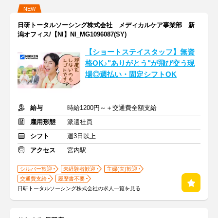
NEW
日研トータルソーシング株式会社 メディカルケア事業部 新
潟オフィス/【NI】NI_MG1096087(SY)
【ショートステイスタッフ】無資
格OK♪"ありがとう"が飛び交う現
場◎週払い・固定シフトOK
給与
時給1200円～＋交通費全額支給
雇用形態
派遣社員
シフト
週3日以上
アクセス
宮内駅
シルバー歓迎
未経験者歓迎
主婦(夫)歓迎
交通費支給
履歴書不要
日研トータルソーシング株式会社の求人一覧を見る