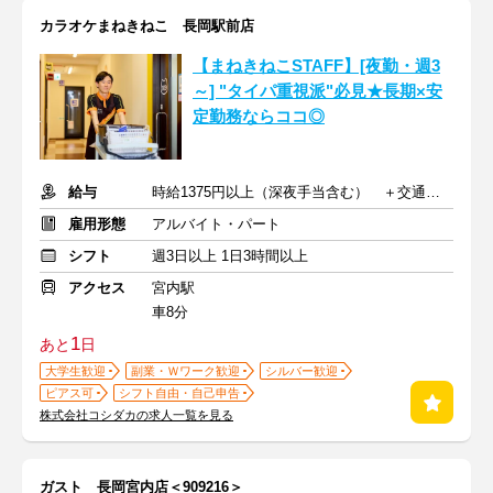
カラオケまねきねこ 長岡駅前店
【まねきねこSTAFF】[夜勤・週3
～] "タイパ重視派"必見★長期×安
定勤務ならココ◎
給与
時給1375円以上（深夜手当含む） ＋交通費支給
雇用形態
アルバイト・パート
シフト
週3日以上 1日3時間以上
アクセス
宮内駅
車8分
1
あと
日
大学生歓迎
副業・Ｗワーク歓迎
シルバー歓迎
ピアス可
シフト自由・自己申告
株式会社コシダカの求人一覧を見る
ガスト 長岡宮内店＜909216＞