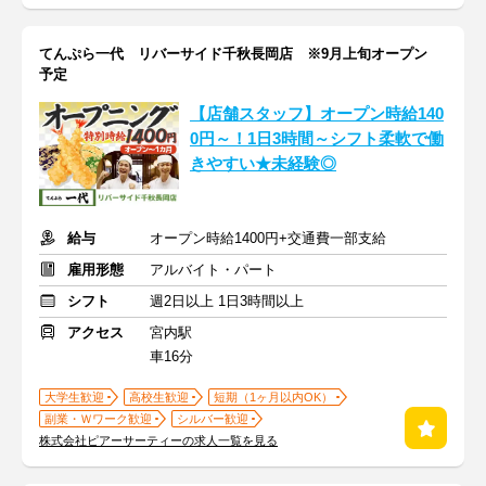
てんぷら一代 リバーサイド千秋長岡店 ※9月上旬オープン
予定
【店舗スタッフ】オープン時給140
0円～！1日3時間～シフト柔軟で働
きやすい★未経験◎
給与
オープン時給1400円+交通費一部支給
雇用形態
アルバイト・パート
シフト
週2日以上 1日3時間以上
アクセス
宮内駅
車16分
大学生歓迎
高校生歓迎
短期（1ヶ月以内OK）
副業・Ｗワーク歓迎
シルバー歓迎
株式会社ピアーサーティーの求人一覧を見る