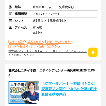
給与
時給1080円以上 ＋交通費全額
雇用形態
アルバイト・パート
シフト
週1日以上 1日2時間以上
アクセス
宮内駅
車14分
大学生歓迎
高校生歓迎
副業・Ｗワーク歓迎
シルバー歓迎
シフト自由・自己申告
株式会社Ｇｅｎｋｉ Ｇｌｏｂａｌ Ｄｉｎｉｎｇ Ｃｏｎｃｅｐ
ｔｓの求人一覧を見る
株式会社ニチイ学館 ニチイケアセンター長岡/B612E28I31P0
3
【訪問ヘルパー】一時帰宅もOK！
家事育児と両立できるお仕事♪直行
直帰＆扶養内◎