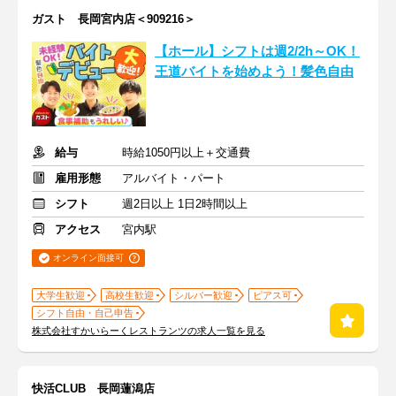
ガスト 長岡宮内店＜909216＞
【ホール】シフトは週2/2h～OK！
王道バイトを始めよう！髪色自由
給与
時給1050円以上＋交通費
雇用形態
アルバイト・パート
シフト
週2日以上 1日2時間以上
アクセス
宮内駅
オンライン面接可
大学生歓迎
高校生歓迎
シルバー歓迎
ピアス可
シフト自由・自己申告
株式会社すかいらーくレストランツの求人一覧を見る
快活CLUB 長岡蓮潟店