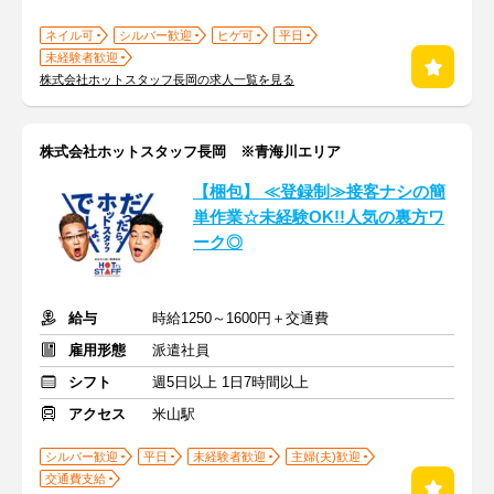
ネイル可
シルバー歓迎
ヒゲ可
平日
未経験者歓迎
株式会社ホットスタッフ長岡の求人一覧を見る
株式会社ホットスタッフ長岡 ※青海川エリア
【梱包】 ≪登録制≫接客ナシの簡
単作業☆未経験OK!!人気の裏方ワ
ーク◎
給与
時給1250～1600円＋交通費
雇用形態
派遣社員
シフト
週5日以上 1日7時間以上
アクセス
米山駅
シルバー歓迎
平日
未経験者歓迎
主婦(夫)歓迎
交通費支給