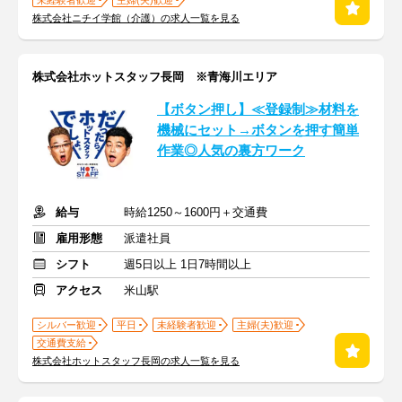
未経験者歓迎
主婦(夫)歓迎
株式会社ニチイ学館（介護）の求人一覧を見る
株式会社ホットスタッフ長岡 ※青海川エリア
【ボタン押し】≪登録制≫材料を
機械にセット→ボタンを押す簡単
作業◎人気の裏方ワーク
給与
時給1250～1600円＋交通費
雇用形態
派遣社員
シフト
週5日以上 1日7時間以上
アクセス
米山駅
シルバー歓迎
平日
未経験者歓迎
主婦(夫)歓迎
交通費支給
株式会社ホットスタッフ長岡の求人一覧を見る