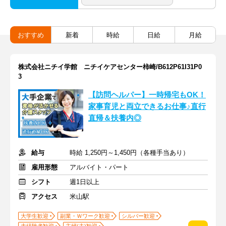
おすすめ
新着
時給
日給
月給
株式会社ニチイ学館 ニチイケアセンター柿崎/B612P61I31P0
3
【訪問ヘルパー】一時帰宅もOK！
家事育児と両立できるお仕事♪直行
直帰＆扶養内◎
給与
時給 1,250円～1,450円（各種手当あり）
雇用形態
アルバイト・パート
シフト
週1日以上
アクセス
米山駅
大学生歓迎
副業・Ｗワーク歓迎
シルバー歓迎