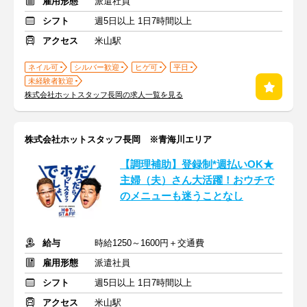
雇用形態
派遣社員
シフト
週5日以上 1日7時間以上
アクセス
米山駅
ネイル可
シルバー歓迎
ヒゲ可
平日
未経験者歓迎
株式会社ホットスタッフ長岡の求人一覧を見る
株式会社ホットスタッフ長岡 ※青海川エリア
【調理補助】登録制*週払いOK★
主婦（夫）さん大活躍！おウチで
のメニューも迷うことなし
給与
時給1250～1600円＋交通費
雇用形態
派遣社員
シフト
週5日以上 1日7時間以上
アクセス
米山駅