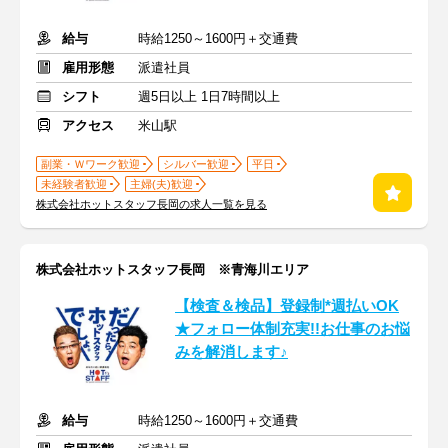
給与
時給1250～1600円＋交通費
雇用形態
派遣社員
シフト
週5日以上 1日7時間以上
アクセス
米山駅
副業・Ｗワーク歓迎
シルバー歓迎
平日
未経験者歓迎
主婦(夫)歓迎
株式会社ホットスタッフ長岡の求人一覧を見る
株式会社ホットスタッフ長岡 ※青海川エリア
【検査＆検品】登録制*週払いOK
★フォロー体制充実!!お仕事のお悩
みを解消します♪
給与
時給1250～1600円＋交通費