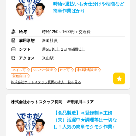
時給×週払いも★仕分けや梱包など
簡単作業ばかり
給与
時給1250～1600円＋交通費
雇用形態
派遣社員
シフト
週5日以上 1日7時間以上
アクセス
米山駅
ネイル可
シルバー歓迎
ヒゲ可
未経験者歓迎
髪色自由
株式会社ホットスタッフ長岡の求人一覧を見る
株式会社ホットスタッフ長岡 ※青海川エリア
【食品製造】≪登録制≫主婦
（夫）活躍中★調理等は一切な
し！人気の簡単モクモク作業♪