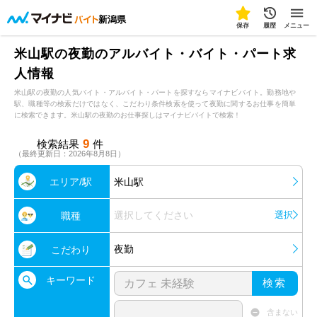
新潟県
保存
履歴
メニュー
米山駅の夜勤のアルバイト・バイト・パート求
人情報
米山駅の夜勤の人気バイト・アルバイト・パートを探すならマイナビバイト。勤務地や
駅、職種等の検索だけではなく、こだわり条件検索を使って夜勤に関するお仕事を簡単
に検索できます。米山駅の夜勤のお仕事探しはマイナビバイトで検索！
9
検索結果
件
（最終更新日：2026年8月8日）
エリア/駅
米山駅
選択してください
選択
職種
夜勤
こだわり
キーワード
検索
含まない