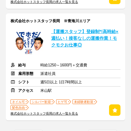
株式会社ホットスタッフ長岡の求人一覧を見る
株式会社ホットスタッフ長岡 ※青海川エリア
【運搬スタッフ】登録制*!高時給×
週払い！接客なしの運搬作業！モ
クモクお仕事◎
給与
時給1250～1600円＋交通費
雇用形態
派遣社員
シフト
週5日以上 1日7時間以上
アクセス
米山駅
ネイル可
シルバー歓迎
ヒゲ可
未経験者歓迎
髪色自由
株式会社ホットスタッフ長岡の求人一覧を見る