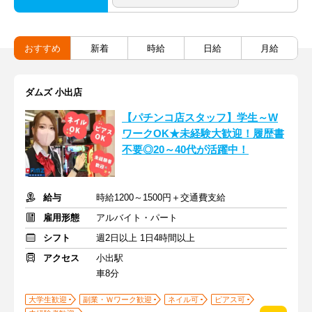
おすすめ
新着
時給
日給
月給
ダムズ 小出店
【パチンコ店スタッフ】学生～W
ワークOK★未経験大歓迎！履歴書
不要◎20～40代が活躍中！
給与
時給1200～1500円＋交通費支給
雇用形態
アルバイト・パート
シフト
週2日以上 1日4時間以上
アクセス
小出駅
車8分
大学生歓迎
副業・Ｗワーク歓迎
ネイル可
ピアス可