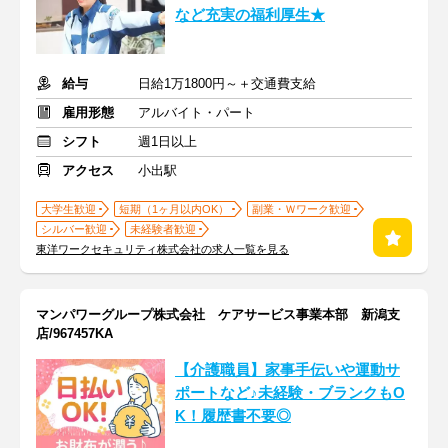
など充実の福利厚生★
給与
日給1万1800円～＋交通費支給
雇用形態
アルバイト・パート
シフト
週1日以上
アクセス
小出駅
大学生歓迎
短期（1ヶ月以内OK）
副業・Ｗワーク歓迎
シルバー歓迎
未経験者歓迎
東洋ワークセキュリティ株式会社の求人一覧を見る
マンパワーグループ株式会社 ケアサービス事業本部 新潟支
店/967457KA
【介護職員】家事手伝いや運動サ
ポートなど♪未経験・ブランクもO
K！履歴書不要◎