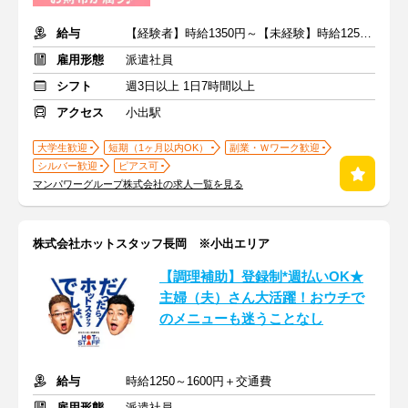
給与
【経験者】時給1350円～【未経験】時給1250円～ ※交通費全額
雇用形態
派遣社員
シフト
週3日以上 1日7時間以上
アクセス
小出駅
大学生歓迎
短期（1ヶ月以内OK）
副業・Ｗワーク歓迎
シルバー歓迎
ピアス可
マンパワーグループ株式会社の求人一覧を見る
株式会社ホットスタッフ長岡 ※小出エリア
【調理補助】登録制*週払いOK★
主婦（夫）さん大活躍！おウチで
のメニューも迷うことなし
給与
時給1250～1600円＋交通費
雇用形態
派遣社員