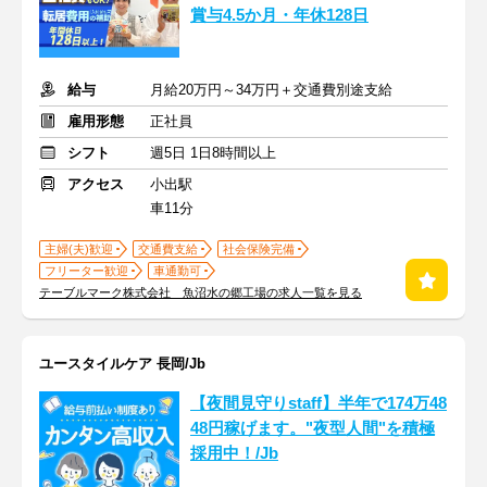
賞与4.5か月・年休128日
給与
月給20万円～34万円＋交通費別途支給
雇用形態
正社員
シフト
週5日 1日8時間以上
アクセス
小出駅
車11分
主婦(夫)歓迎
交通費支給
社会保険完備
フリーター歓迎
車通勤可
テーブルマーク株式会社 魚沼水の郷工場の求人一覧を見る
ユースタイルケア 長岡/Jb
【夜間見守りstaff】半年で174万48
48円稼げます。"夜型人間"を積極
採用中！/Jb