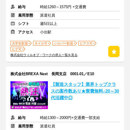
給与
時給1260～1575円 +交通費
雇用形態
派遣社員
シフト
週5日以上
アクセス
小出駅
大学生歓迎
ネイル可
シルバー歓迎
ピアス可
ヒゲ可
株式会社ウィルオブ・ワークの求人一覧を見る
株式会社BREXA Next 長岡支店 0001-01／E10
【製造スタッフ】業界トップクラ
スの案件数あり★寮費無料♪20～30
代活躍中◎
給与
時給1300～2000円+交通費一部支給
雇用形態
派遣社員