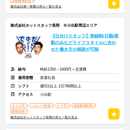
未経験者歓迎
株式会社第一実業の求人一覧を見る
株式会社ホットスタッフ長岡 ※小出駅周辺エリア
【仕分けスタッフ】登録制!日勤/夜
勤のみなどライフスタイルに合わ
せた働き方の相談が可能
給与
時給1250～1600円＋交通費
雇用形態
派遣社員
シフト
週5日以上 1日7時間以上
アクセス
小出駅
ネイル可
シルバー歓迎
ヒゲ可
未経験者歓迎
髪色自由
株式会社ホットスタッフ長岡の求人一覧を見る