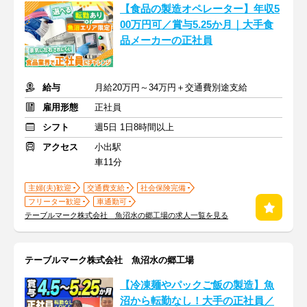
【食品の製造オペレーター】年収5
00万円可／賞与5.25か月｜大手食
品メーカーの正社員
給与
月給20万円～34万円＋交通費別途支給
雇用形態
正社員
シフト
週5日 1日8時間以上
アクセス
小出駅
車11分
主婦(夫)歓迎
交通費支給
社会保険完備
フリーター歓迎
車通勤可
テーブルマーク株式会社 魚沼水の郷工場の求人一覧を見る
テーブルマーク株式会社 魚沼水の郷工場
【冷凍麺やパックご飯の製造】魚
沼から転勤なし！大手の正社員／