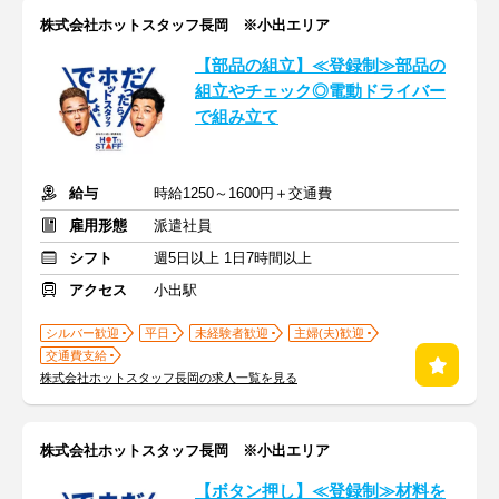
株式会社ホットスタッフ長岡 ※小出エリア
【部品の組立】≪登録制≫部品の
組立やチェック◎電動ドライバー
で組み立て
給与
時給1250～1600円＋交通費
雇用形態
派遣社員
シフト
週5日以上 1日7時間以上
アクセス
小出駅
シルバー歓迎
平日
未経験者歓迎
主婦(夫)歓迎
交通費支給
株式会社ホットスタッフ長岡の求人一覧を見る
株式会社ホットスタッフ長岡 ※小出エリア
【ボタン押し】≪登録制≫材料を