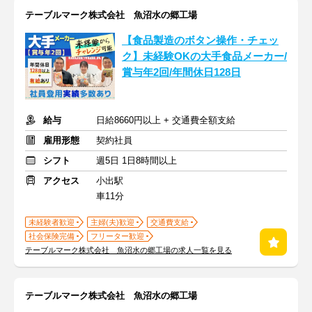
テーブルマーク株式会社 魚沼水の郷工場
【食品製造のボタン操作・チェッ
ク】未経験OKの大手食品メーカー/
賞与年2回/年間休日128日
給与
日給8660円以上 + 交通費全額支給
雇用形態
契約社員
シフト
週5日 1日8時間以上
アクセス
小出駅
車11分
未経験者歓迎
主婦(夫)歓迎
交通費支給
社会保険完備
フリーター歓迎
テーブルマーク株式会社 魚沼水の郷工場の求人一覧を見る
テーブルマーク株式会社 魚沼水の郷工場