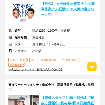
【梱包】 ≪登録制≫接客ナシの簡
単作業☆未経験OK!!人気の裏方ワ
ーク◎
給与
時給1250～1600円＋交通費
雇用形態
派遣社員
シフト
週5日以上 1日7時間以上
アクセス
小出駅
シルバー歓迎
平日
未経験者歓迎
主婦(夫)歓迎
交通費支給
株式会社ホットスタッフ長岡の求人一覧を見る
東洋ワークセキュリティ株式会社 新潟営業所（勤務地：魚沼
市)
【警備スタッフ】20～80代まで幅
広く活躍中♪賞与年2回＆日給保証