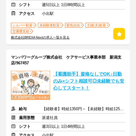
シフト
週5日以上 1日8時間以上
アクセス
小出駅
シルバー歓迎
未経験者歓迎
髪色自由
主婦(夫)歓迎
交通費支給
株式会社BREXA Nextの求人一覧を見る
マンパワーグループ株式会社 ケアサービス事業本部 新潟支
店/967457
【看護助手】資格なしでOK♪日勤
のみ×シフト相談可◎未経験でも安
心してスタート！
給与
【経験者】時給1350円～【未経験】時給1250円～ ※交通費全額
雇用形態
派遣社員
シフト
週3日以上 1日4時間以上
アクセス
小出駅