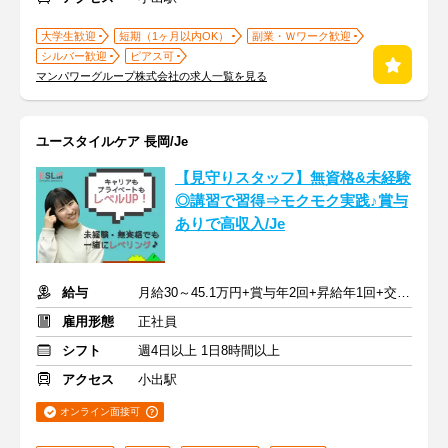
大学生歓迎
短期（1ヶ月以内OK）
副業・Ｗワーク歓迎
シルバー歓迎
ピアス可
マンパワーグループ株式会社の求人一覧を見る
ユースタイルケア 長岡/Je
【見守りスタッフ】無資格&未経験
◎講習で習得⇒モクモク実践♪賞与
ありで高収入/Je
給与
月給30～45.1万円+賞与年2回+昇給年1回+交通費全額
雇用形態
正社員
シフト
週4日以上 1日8時間以上
アクセス
小出駅
オンライン面接可