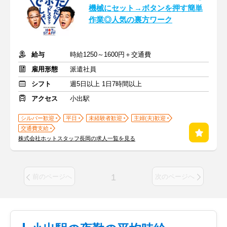
機械にセット→ボタンを押す簡単
作業◎人気の裏方ワーク
給与
時給1250～1600円＋交通費
雇用形態
派遣社員
シフト
週5日以上 1日7時間以上
アクセス
小出駅
シルバー歓迎
平日
未経験者歓迎
主婦(夫)歓迎
交通費支給
株式会社ホットスタッフ長岡の求人一覧を見る
1
前のページへ
次のページへ