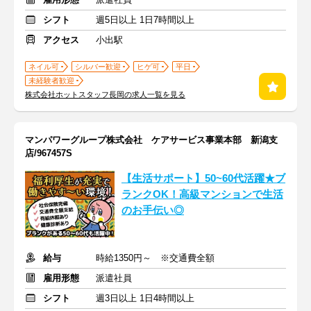
シフト
週5日以上 1日7時間以上
アクセス
小出駅
ネイル可
シルバー歓迎
ヒゲ可
平日
未経験者歓迎
株式会社ホットスタッフ長岡の求人一覧を見る
マンパワーグループ株式会社 ケアサービス事業本部 新潟支
店/967457S
【生活サポート】50~60代活躍★ブ
ランクOK！高級マンションで生活
のお手伝い◎
給与
時給1350円～ ※交通費全額
雇用形態
派遣社員
シフト
週3日以上 1日4時間以上