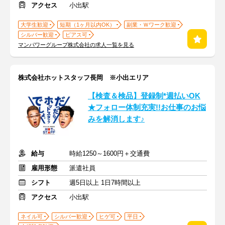
アクセス
小出駅
大学生歓迎
短期（1ヶ月以内OK）
副業・Ｗワーク歓迎
シルバー歓迎
ピアス可
マンパワーグループ株式会社の求人一覧を見る
株式会社ホットスタッフ長岡 ※小出エリア
【検査＆検品】登録制*週払いOK
★フォロー体制充実!!お仕事のお悩
みを解消します♪
給与
時給1250～1600円＋交通費
雇用形態
派遣社員
シフト
週5日以上 1日7時間以上
アクセス
小出駅
ネイル可
シルバー歓迎
ヒゲ可
平日