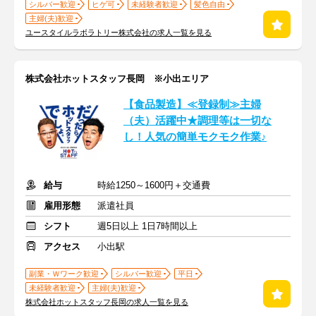
シルバー歓迎
ヒゲ可
未経験者歓迎
髪色自由
主婦(夫)歓迎
ユースタイルラボラトリー株式会社の求人一覧を見る
株式会社ホットスタッフ長岡 ※小出エリア
【食品製造】≪登録制≫主婦
（夫）活躍中★調理等は一切な
し！人気の簡単モクモク作業♪
給与
時給1250～1600円＋交通費
雇用形態
派遣社員
シフト
週5日以上 1日7時間以上
アクセス
小出駅
副業・Ｗワーク歓迎
シルバー歓迎
平日
未経験者歓迎
主婦(夫)歓迎
株式会社ホットスタッフ長岡の求人一覧を見る