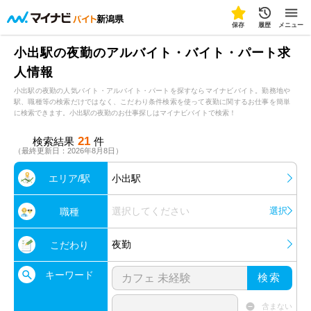
新潟県
保存
履歴
メニュー
小出駅の夜勤のアルバイト・バイト・パート求
人情報
小出駅の夜勤の人気バイト・アルバイト・パートを探すならマイナビバイト。勤務地や
駅、職種等の検索だけではなく、こだわり条件検索を使って夜勤に関するお仕事を簡単
に検索できます。小出駅の夜勤のお仕事探しはマイナビバイトで検索！
21
検索結果
件
（最終更新日：2026年8月8日）
エリア/駅
小出駅
選択してください
選択
職種
夜勤
こだわり
キーワード
検索
含まない