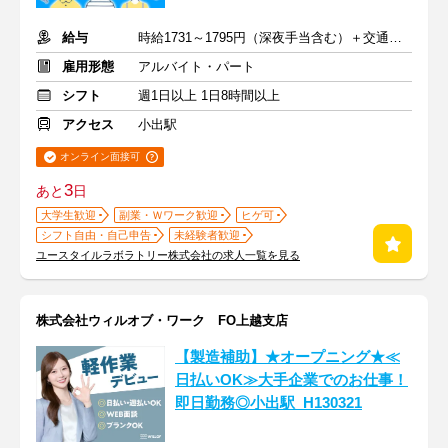
給与
時給1731～1795円（深夜手当含む）＋交通費支給
雇用形態
アルバイト・パート
シフト
週1日以上 1日8時間以上
アクセス
小出駅
オンライン面接可
3
あと
日
大学生歓迎
副業・Ｗワーク歓迎
ヒゲ可
シフト自由・自己申告
未経験者歓迎
ユースタイルラボラトリー株式会社の求人一覧を見る
株式会社ウィルオブ・ワーク FO上越支店
【製造補助】★オープニング★≪
日払いOK≫大手企業でのお仕事！
即日勤務◎小出駅_H130321