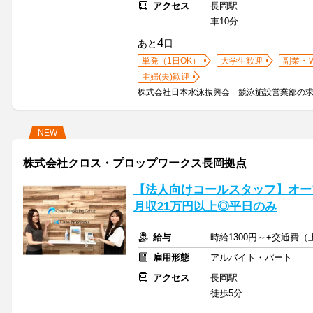
アクセス
長岡駅
車10分
4
あと
日
単発（1日OK）
大学生歓迎
副業・
主婦(夫)歓迎
株式会社日本水泳振興会 競泳施設営業部の
NEW
株式会社クロス・プロップワークス長岡拠点
【法人向けコールスタッフ】オー
月収21万円以上◎平日のみ
給与
時給1300円～+交通費（上
雇用形態
アルバイト・パート
アクセス
長岡駅
徒歩5分