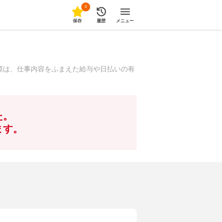
0
保存
履歴
メニュー
際は、仕事内容をふまえた給与や日払いの有
た。
ます。