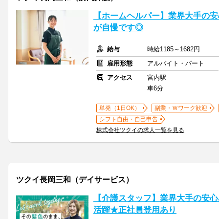
【ホームヘルパー】業界大手の安
が自慢です◎
給与
時給1185～1682円
雇用形態
アルバイト・パート
アクセス
宮内駅
車6分
単発（1日OK）
副業・Ｗワーク歓迎
シフト自由・自己申告
株式会社ツクイの求人一覧を見る
ツクイ長岡三和（デイサービス）
【介護スタッフ】業界大手の安心
活躍★正社員登用あり