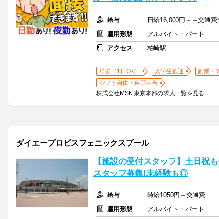
給与
日給16,000円～＋交通
雇用形態
アルバイト・パート
アクセス
柏崎駅
単発（1日OK）
大学生歓迎
副業・
シフト自由・自己申告
株式会社MSK 東京本部の求人一覧を見る
ダイエープロビスフェニックスプール
【施設の受付スタッフ】土日祝も
スタッフ募集!未経験も◎
給与
時給1050円＋交通費
雇用形態
アルバイト・パート