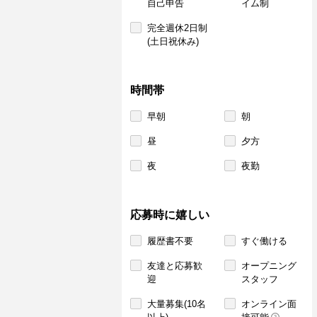
自己申告
イム制
完全週休2日制
(土日祝休み)
時間帯
早朝
朝
昼
夕方
夜
夜勤
応募時に嬉しい
履歴書不要
すぐ働ける
友達と応募歓
オープニング
迎
スタッフ
大量募集(10名
オンライン面