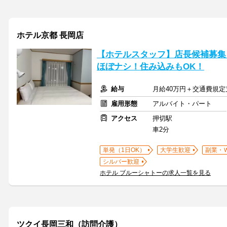
ホテル京都 長岡店
【ホテルスタッフ】店長候補募集
ほぼナシ！住み込みもOK！
給与
月給40万円＋交通費規
雇用形態
アルバイト・パート
アクセス
押切駅
車2分
単発（1日OK）
大学生歓迎
副業・
シルバー歓迎
ホテル ブルーシャトーの求人一覧を見る
ツクイ長岡三和（訪問介護）