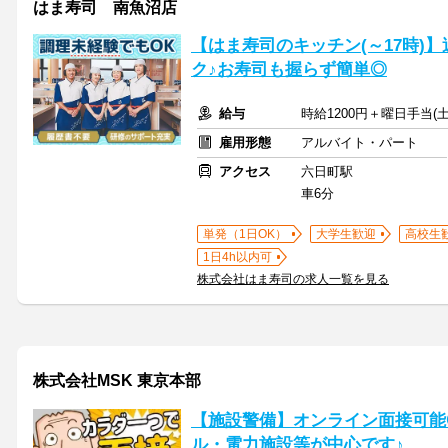
はま寿司 南魚沼店
【はま寿司のキッチン(～17時)】
ク♪お寿司も握らず簡単◎
給与
時給1200円＋曜日手当(土
雇用形態
アルバイト・パート
アクセス
六日町駅
車6分
単発（1日OK）
大学生歓迎
高校生
1日4h以内可
株式会社はま寿司の求人一覧を見る
株式会社MSK 東京本部
【施設警備】オンライン面接可能
ル・電力施設等が中心です♪