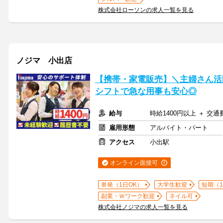
株式会社ローソンの求人一覧を見る
ノジマ 小出店
【携帯・家電販売】＼主婦さん活
シフトで急な用事も安心◎
給与
時給1400円以上 ＋ 交
雇用形態
アルバイト・パート
アクセス
小出駅
オンライン面接可
単発（1日OK）
大学生歓迎
短期（
副業・Ｗワーク歓迎
ネイル可
株式会社ノジマの求人一覧を見る