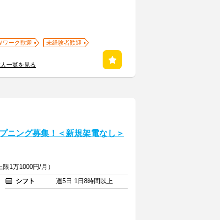
Ｗワーク歓迎
未経験者歓迎
求人一覧を見る
プニング募集！＜新規架電なし＞
限1万1000円/月）
シフト
週5日 1日8時間以上