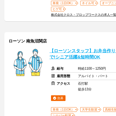
単発（1日OK）
ネイル可
オープニ
ヒゲ可
株式会社クロス・プロップワークスの求人一
ローソン 南魚沼関店
【ローソンスタッフ】お弁当作り
で!シニア活躍&短時間OK
給与
時給1100～1250円
雇用形態
アルバイト・パート
アクセス
石打駅
徒歩13分
急募
単発（1日OK）
大学生歓迎
高校生
シルバー歓迎