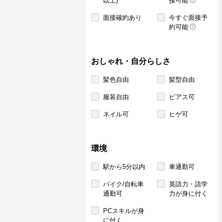
以上)
接可能
面接確約あり
今すぐ面接予
約可能
おしゃれ・自分らしさ
髪色自由
髪型自由
服装自由
ピアス可
ネイル可
ヒゲ可
環境
駅から5分以内
車通勤可
バイク/自転車
英語力・語学
通勤可
力が身に付く
PCスキルが身
に付く