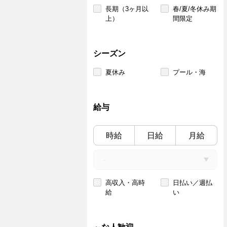
長期（3ヶ月以
春/夏/冬休み期
上）
間限定
シーズン
夏休み
プール・海
給与
時給
日給
月給
高収入・高時
日払い／週払
給
い