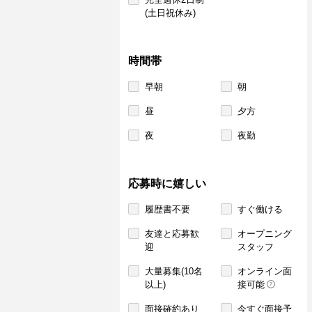
(土日祝休み)
時間帯
早朝
朝
昼
夕方
夜
夜勤
応募時に嬉しい
履歴書不要
すぐ働ける
友達と応募歓
オープニング
迎
スタッフ
大量募集(10名
オンライン面
以上)
接可能
面接確約あり
今すぐ面接予