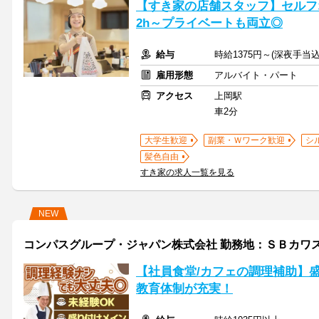
【すき家の店舗スタッフ】セルフ
2h～プライベートも両立◎
給与
時給1375円～(深夜手当込
雇用形態
アルバイト・パート
アクセス
上岡駅
車2分
大学生歓迎
副業・Ｗワーク歓迎
シ
髪色自由
すき家の求人一覧を見る
NEW
コンパスグループ・ジャパン株式会社 勤務地：ＳＢカワスミ
【社員食堂/カフェの調理補助】
教育体制が充実！