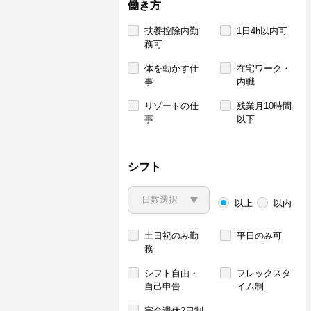
働き方
扶養控除内勤
1日4h以内可
務可
体を動かす仕
在宅ワーク・
事
内職
リゾートの仕
残業月10時間
事
以下
シフト
以上
以内
土日祝のみ勤
平日のみ可
務
シフト自由・
フレックスタ
自己申告
イム制
完全週休2日制