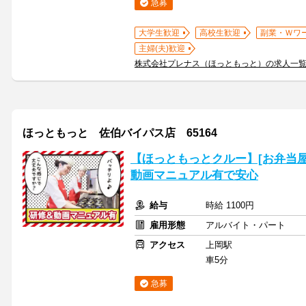
急募
大学生歓迎
高校生歓迎
副業・Ｗワ
主婦(夫)歓迎
株式会社プレナス（ほっともっと）の求人一
ほっともっと 佐伯バイパス店 65164
【ほっともっとクルー】[お弁当
動画マニュアル有で安心
給与
時給 1100円
雇用形態
アルバイト・パート
アクセス
上岡駅
車5分
急募