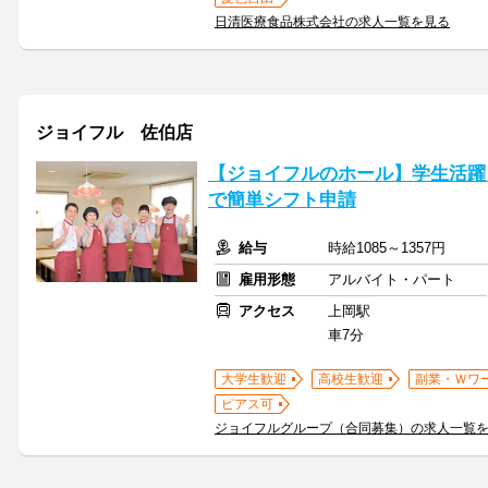
日清医療食品株式会社の求人一覧を見る
ジョイフル 佐伯店
【ジョイフルのホール】学生活躍
で簡単シフト申請
給与
時給1085～1357円
雇用形態
アルバイト・パート
アクセス
上岡駅
車7分
大学生歓迎
高校生歓迎
副業・Ｗワ
ピアス可
ジョイフルグループ（合同募集）の求人一覧