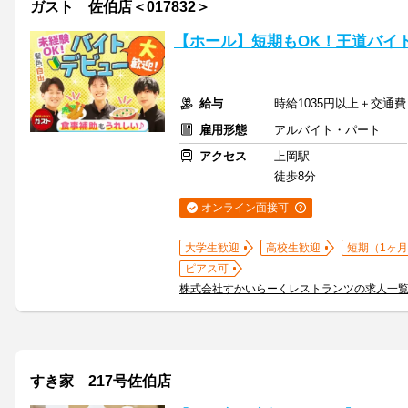
ガスト 佐伯店＜017832＞
【ホール】短期もOK！王道バイ
給与
時給1035円以上＋交通費
雇用形態
アルバイト・パート
アクセス
上岡駅
徒歩8分
オンライン面接可
大学生歓迎
高校生歓迎
短期（1ヶ月
ピアス可
株式会社すかいらーくレストランツの求人一
すき家 217号佐伯店