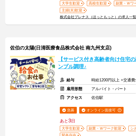
大学生歓迎
高校生歓迎
副業・Ｗワ
主婦(夫)歓迎
株式会社プレナス（ほっともっと）の求人一
佐伯の太陽(日清医療食品株式会社 南九州支店)
【サービス付き高齢者向け住宅の
ンプル調理♪
給与
時給1200円以上 +交
雇用形態
アルバイト・パート
アクセス
佐伯駅
急募
オンライン面接可
3
あと
日
大学生歓迎
副業・Ｗワーク歓迎
シ
髪色自由