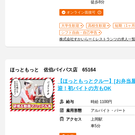
徒歩8分
オンライン面接可
大学生歓迎
高校生歓迎
短期（1ヶ月
シフト自由・自己申告
株式会社すかいらーくレストランツの求人一
ほっともっと 佐伯バイパス店 65164
【ほっともっとクルー】[お弁当
迎！初バイトの方もOK
給与
時給 1100円
雇用形態
アルバイト・パート
アクセス
上岡駅
車5分