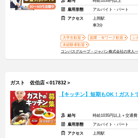
給与
時給1035円以上
雇用形態
アルバイト・パート
アクセス
上岡駅
車3分
大学生歓迎
副業・Ｗワーク歓迎
シ
未経験者歓迎
コンパスグループ・ジャパン株式会社の求人
ガスト 佐伯店＜017832＞
【キッチン】短期もOK！ガスト
給与
時給1035円以上＋交通費
雇用形態
アルバイト・パート
アクセス
上岡駅