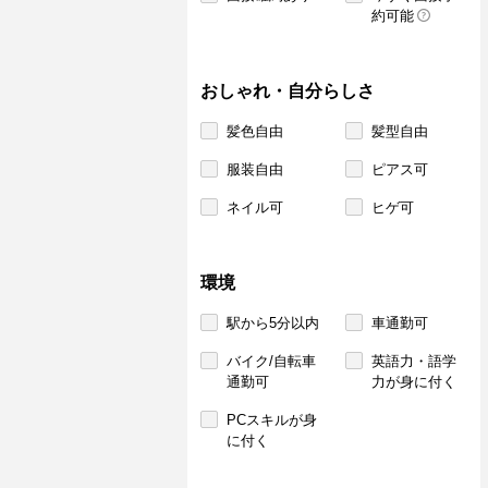
約可能
おしゃれ・自分らしさ
髪色自由
髪型自由
服装自由
ピアス可
ネイル可
ヒゲ可
環境
駅から5分以内
車通勤可
バイク/自転車
英語力・語学
通勤可
力が身に付く
PCスキルが身
に付く