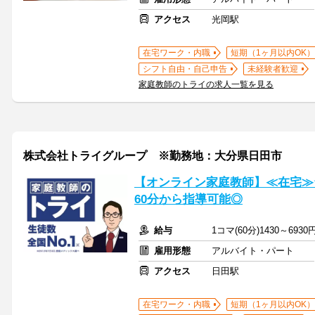
アクセス
光岡駅
在宅ワーク・内職
短期（1ヶ月以内OK）
シフト自由・自己申告
未経験者歓迎
家庭教師のトライの求人一覧を見る
株式会社トライグループ ※勤務地：大分県日田市
【オンライン家庭教師】≪在宅≫
60分から指導可能◎
給与
1コマ(60分)1430～6930
雇用形態
アルバイト・パート
アクセス
日田駅
在宅ワーク・内職
短期（1ヶ月以内OK）