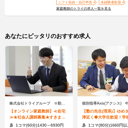
シフト自由・自己申告
未経験者歓迎
家庭教師のトライの求人一覧を見る
あなたにピッタリのおすすめ求人
株式会社トライグループ ※勤務地：大分県日田市
【オンライン家庭教師】≪在宅
【塾の先生(理系)】ゆめ
≫★社会人講師募集★すきま時
津近く◆大学生歓迎！学
間に60分から指導可能◎
ト優先でOK◎短期も可
1コマ(60分)1430～6930円
1コマ(80分)1660円以上＋