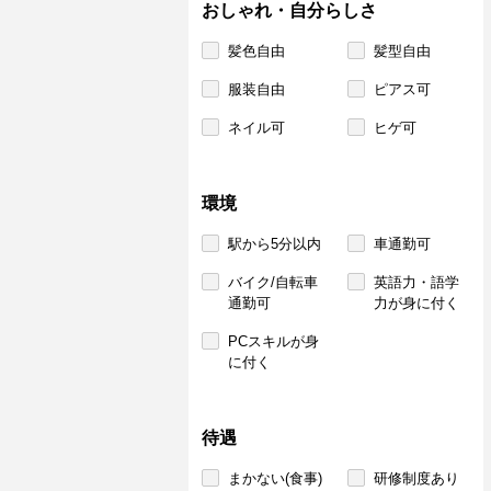
おしゃれ・自分らしさ
髪色自由
髪型自由
服装自由
ピアス可
ネイル可
ヒゲ可
環境
駅から5分以内
車通勤可
バイク/自転車
英語力・語学
通勤可
力が身に付く
PCスキルが身
に付く
待遇
まかない(食事)
研修制度あり