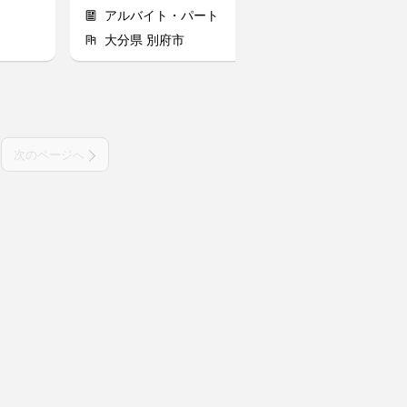
アルバイト・パート
アルバイト
大分県 別府市
大分県 大分
次のページへ