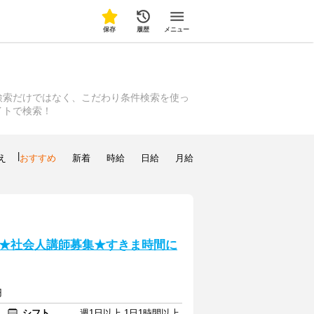
保存
履歴
メニュー
検索だけではなく、こだわり条件検索を使っ
イトで検索！
|
え
おすすめ
新着
時給
日給
月給
★社会人講師募集★すきま時間に
円
シフト
週1日以上 1日1時間以上