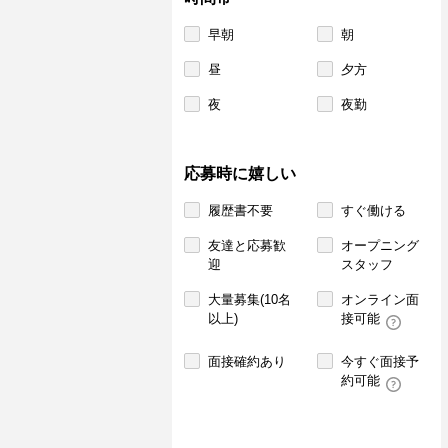
早朝
朝
昼
夕方
夜
夜勤
応募時に嬉しい
履歴書不要
すぐ働ける
友達と応募歓
オープニング
迎
スタッフ
大量募集(10名
オンライン面
以上)
接可能
面接確約あり
今すぐ面接予
約可能