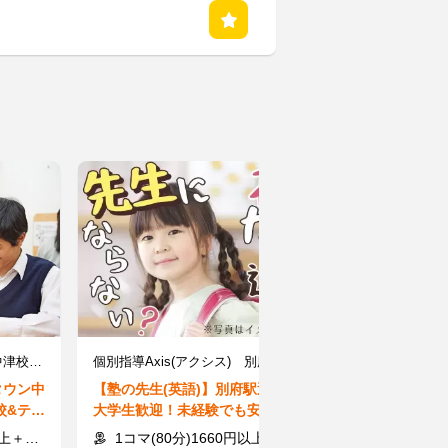
個別指導Axis(アクシス) 中津校 ［ワオ・コーポレーショングループ］
個別指導Axis(アクシス) 別府校 ［ワオ・コーポレーショングループ］
タウン中
【塾の先生(英語)】別府駅近く◆
【オンライン家
校&テス
大学生歓迎！未経験でも安心＝
≫★社会人講師
保護者面談なし
間に60分から
交通費
1コマ(80分)1660円以上＋交通費
1コマ(60分)