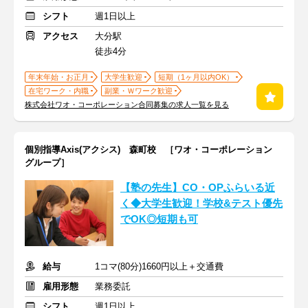
シフト
週1日以上
アクセス
大分駅
徒歩4分
年末年始・お正月
大学生歓迎
短期（1ヶ月以内OK）
在宅ワーク・内職
副業・Ｗワーク歓迎
株式会社ワオ・コーポレーション合同募集の求人一覧を見る
個別指導Axis(アクシス) 森町校 ［ワオ・コーポレーション
グループ］
【塾の先生】CO・OPふらいる近
く◆大学生歓迎！学校&テスト優先
でOK◎短期も可
給与
1コマ(80分)1660円以上＋交通費
雇用形態
業務委託
シフト
週1日以上