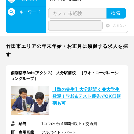
キーワード
検索
含まない
竹田市エリアの年末年始・お正月に類似する求人を探
す
個別指導Axis(アクシス) 大分駅前校 ［ワオ・コーポレーシ
ョングループ］
【塾の先生】大分駅近く◆大学生
歓迎！学校&テスト優先でOK◎短
期も可
給与
1コマ(80分)1660円以上＋交通費
雇用形態
アルバイト・パート