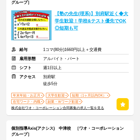
グループ］
【塾の先生(理系)】別府駅近く◆大
学生歓迎！学校&テスト優先でOK
◎短期も可
給与
1コマ(80分)1660円以上＋交通費
雇用形態
アルバイト・パート
シフト
週1日以上
アクセス
別府駅
徒歩5分
年末年始・お正月
大学生歓迎
短期（1ヶ月以内OK）
在宅ワーク・内職
副業・Ｗワーク歓迎
株式会社ワオ・コーポレーション合同募集の求人一覧を見る
個別指導Axis(アクシス) 中津校 ［ワオ・コーポレーション
グループ］