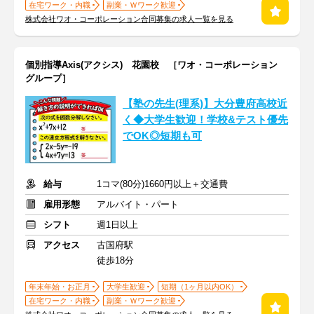
在宅ワーク・内職
副業・Ｗワーク歓迎
株式会社ワオ・コーポレーション合同募集の求人一覧を見る
個別指導Axis(アクシス) 花園校 ［ワオ・コーポレーション
グループ］
【塾の先生(理系)】大分豊府高校近
く◆大学生歓迎！学校&テスト優先
でOK◎短期も可
給与
1コマ(80分)1660円以上＋交通費
雇用形態
アルバイト・パート
シフト
週1日以上
アクセス
古国府駅
徒歩18分
年末年始・お正月
大学生歓迎
短期（1ヶ月以内OK）
在宅ワーク・内職
副業・Ｗワーク歓迎