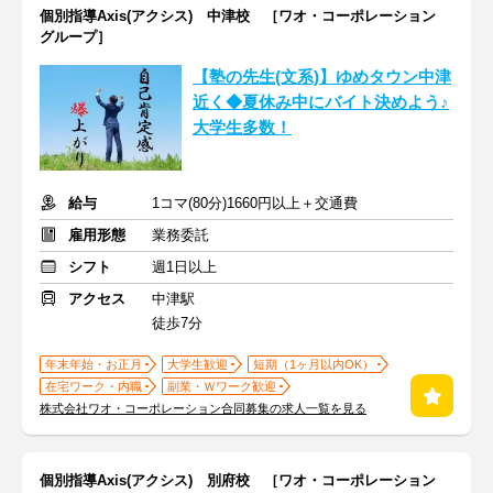
個別指導Axis(アクシス) 中津校 ［ワオ・コーポレーション
グループ］
【塾の先生(文系)】ゆめタウン中津
近く◆夏休み中にバイト決めよう♪
大学生多数！
給与
1コマ(80分)1660円以上＋交通費
雇用形態
業務委託
シフト
週1日以上
アクセス
中津駅
徒歩7分
年末年始・お正月
大学生歓迎
短期（1ヶ月以内OK）
在宅ワーク・内職
副業・Ｗワーク歓迎
株式会社ワオ・コーポレーション合同募集の求人一覧を見る
個別指導Axis(アクシス) 別府校 ［ワオ・コーポレーション