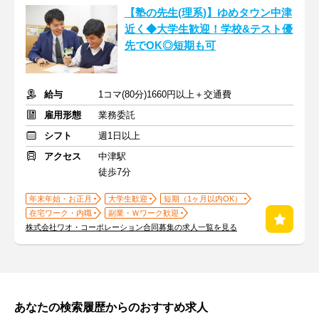
【塾の先生(理系)】ゆめタウン中津
近く◆大学生歓迎！学校&テスト優
先でOK◎短期も可
給与
1コマ(80分)1660円以上＋交通費
雇用形態
業務委託
シフト
週1日以上
アクセス
中津駅
徒歩7分
年末年始・お正月
大学生歓迎
短期（1ヶ月以内OK）
在宅ワーク・内職
副業・Ｗワーク歓迎
株式会社ワオ・コーポレーション合同募集の求人一覧を見る
あなたの検索履歴からのおすすめ求人