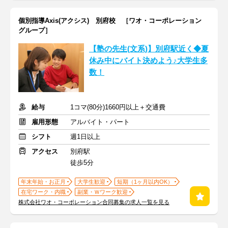
個別指導Axis(アクシス) 別府校 ［ワオ・コーポレーション
グループ］
【塾の先生(文系)】別府駅近く◆夏
休み中にバイト決めよう♪大学生多
数！
給与
1コマ(80分)1660円以上＋交通費
雇用形態
アルバイト・パート
シフト
週1日以上
アクセス
別府駅
徒歩5分
年末年始・お正月
大学生歓迎
短期（1ヶ月以内OK）
在宅ワーク・内職
副業・Ｗワーク歓迎
株式会社ワオ・コーポレーション合同募集の求人一覧を見る