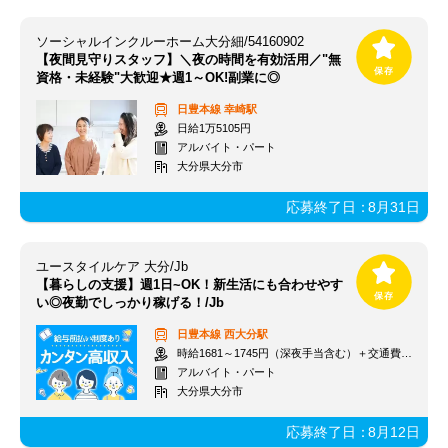
ソーシャルインクルーホーム大分細/54160902
【夜間見守りスタッフ】＼夜の時間を有効活用／"無
資格・未経験"大歓迎★週1～OK!副業に◎
日豊本線
幸崎駅
日給1万5105円
アルバイト・パート
大分県大分市
応募終了日：
8月31日
ユースタイルケア 大分/Jb
【暮らしの支援】週1日~OK！新生活にも合わせやす
い◎夜勤でしっかり稼げる！/Jb
日豊本線
西大分駅
時給1681～1745円（深夜手当含む）＋交通費支給
アルバイト・パート
大分県大分市
応募終了日：
8月12日