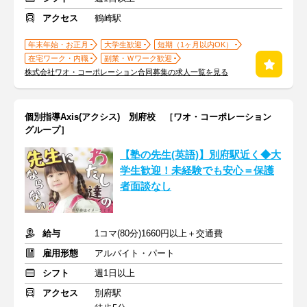
アクセス
鶴崎駅
年末年始・お正月
大学生歓迎
短期（1ヶ月以内OK）
在宅ワーク・内職
副業・Ｗワーク歓迎
株式会社ワオ・コーポレーション合同募集の求人一覧を見る
個別指導Axis(アクシス) 別府校 ［ワオ・コーポレーション
グループ］
【塾の先生(英語)】別府駅近く◆大
学生歓迎！未経験でも安心＝保護
者面談なし
給与
1コマ(80分)1660円以上＋交通費
雇用形態
アルバイト・パート
シフト
週1日以上
アクセス
別府駅