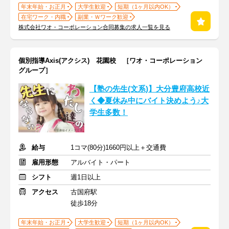
年末年始・お正月
大学生歓迎
短期（1ヶ月以内OK）
在宅ワーク・内職
副業・Ｗワーク歓迎
株式会社ワオ・コーポレーション合同募集の求人一覧を見る
個別指導Axis(アクシス) 花園校 ［ワオ・コーポレーション
グループ］
【塾の先生(文系)】大分豊府高校近
く◆夏休み中にバイト決めよう♪大
学生多数！
給与
1コマ(80分)1660円以上＋交通費
雇用形態
アルバイト・パート
シフト
週1日以上
アクセス
古国府駅
徒歩18分
年末年始・お正月
大学生歓迎
短期（1ヶ月以内OK）