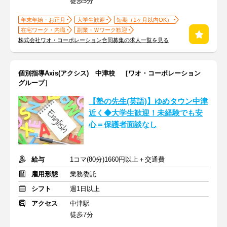
徒歩5分
年末年始・お正月
大学生歓迎
短期（1ヶ月以内OK）
在宅ワーク・内職
副業・Ｗワーク歓迎
株式会社ワオ・コーポレーション合同募集の求人一覧を見る
個別指導Axis(アクシス) 中津校 ［ワオ・コーポレーション
グループ］
【塾の先生(英語)】ゆめタウン中津
近く◆大学生歓迎！未経験でも安
心＝保護者面談なし
給与
1コマ(80分)1660円以上＋交通費
雇用形態
業務委託
シフト
週1日以上
アクセス
中津駅
徒歩7分