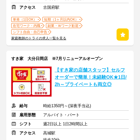
アクセス
古国府駅
単発（1日OK）
短期（1ヶ月以内OK）
在宅ワーク・内職
副業・Ｗワーク歓迎
シフト自由・自己申告
家庭教師のトライの求人一覧を見る
すき家 大分日岡店 ※7月リニューアルオープン
【すき家の店舗スタッフ】セルフ
オーダーで簡単！未経験OK★1日/
2h～プライベートも両立◎
給与
時給1350円～(深夜手当込)
雇用形態
アルバイト・パート
シフト
週2日以上 1日2時間以上
アクセス
高城駅
徒歩10分