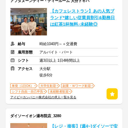
アフタヌーンティー・ティールーム 大分トキハ
【カフェレストラン】あの人気ブ
ランド*嬉しい従業員割引&勤務日
は紅茶1杯無料♪未経験◎
給与
時給1040円～＋交通費
雇用形態
アルバイト・パート
シフト
週3日以上 1日4時間以上
アクセス
大分駅
徒歩6分
単発（1日OK）
大学生歓迎
副業・Ｗワーク歓迎
シフト自由・自己申告
未経験者歓迎
アイビーカンパニー株式会社の求人一覧を見る
ダイソーイオン湯布院店_3280
【レジ・接客】[週4~]ダイソーで安