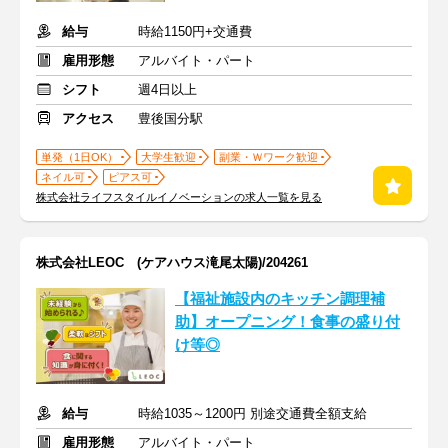
給与
時給1150円+交通費
雇用形態
アルバイト・パート
シフト
週4日以上
アクセス
豊後国分駅
単発（1日OK）
大学生歓迎
副業・Ｗワーク歓迎
ネイル可
ピアス可
株式会社ライフスタイルイノベーションの求人一覧を見る
株式会社LEOC (ケアハウス滝尾太陽)/204261
【福祉施設内のキッチン調理補
助】オープニング！食事の盛り付
け等◎
給与
時給1035～1200円 別途交通費全額支給
雇用形態
アルバイト・パート