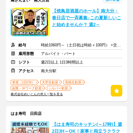
鳥ざんまい 南大分店
【焼鳥居酒屋のホール】南大分・
春日店で一斉募集♪この夏新しいこ
と始めませんか？ 週2～
給与
時給1060円～（土日祝は時給＋100円） +交通費
雇用形態
アルバイト・パート
シフト
週2日以上 1日3時間以上
アクセス
南大分駅
単発（1日OK）
大学生歓迎
高校生歓迎
副業・Ｗワーク歓迎
シルバー歓迎
株式会社めいじんの求人一覧を見る
はま寿司 日田店
【はま寿司のキッチン(～17時)】週
2日3H～OK！家事と両立ラクラク