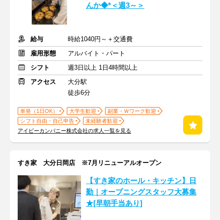
んか◆*＜週3～＞
給与
時給1040円～＋交通費
雇用形態
アルバイト・パート
シフト
週3日以上 1日4時間以上
アクセス
大分駅
徒歩6分
単発（1日OK）
大学生歓迎
副業・Ｗワーク歓迎
シフト自由・自己申告
未経験者歓迎
アイビーカンパニー株式会社の求人一覧を見る
すき家 大分日岡店 ※7月リニューアルオープン
【すき家のホール・キッチン】日
勤｜オープニングスタッフ大募集
★[早朝手当あり]