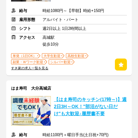
給与
時給1080円～【早朝】時給+150円
雇用形態
アルバイト・パート
シフト
週2日以上 1日2時間以上
アクセス
高城駅
徒歩10分
単発（1日OK）
大学生歓迎
高校生歓迎
副業・Ｗワーク歓迎
シルバー歓迎
すき家の求人一覧を見る
はま寿司 大分高城店
【はま寿司のキッチン(17時～)】週
2日3H～OK！"部活がない日だ
け"も大歓迎♪履歴書不要
給与
時給1100円＋曜日手当(土日祝+70円)