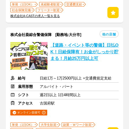
単発（1日OK）
未経験者歓迎
交通費支給
社会保険完備
フリーター歓迎
株式会社A-CASTの求人一覧を見る
他の店舗
株式会社葵綜合警備保障 [勤務地:大分市]
【道路・イベント等の警備】日払O
K！日給保障有！お金がしっかり貯
まる！月給25万円以上可
給与
日給1万～1万2500円以上 +交通費規定支給
雇用形態
アルバイト・パート
シフト
週2日以上 1日4時間以上
アクセス
古国府駅
オンライン面接可
単発（1日OK）
大学生歓迎
副業・Ｗワーク歓迎