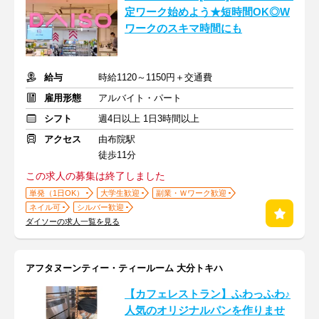
定ワーク始めよう★短時間OK◎W
ワークのスキマ時間にも
給与
時給1120～1150円＋交通費
雇用形態
アルバイト・パート
シフト
週4日以上 1日3時間以上
アクセス
由布院駅
徒歩11分
この求人の募集は終了しました
単発（1日OK）
大学生歓迎
副業・Ｗワーク歓迎
ネイル可
シルバー歓迎
ダイソーの求人一覧を見る
アフタヌーンティー・ティールーム 大分トキハ
【カフェレストラン】ふわっふわ♪
人気のオリジナルパンを作りませ