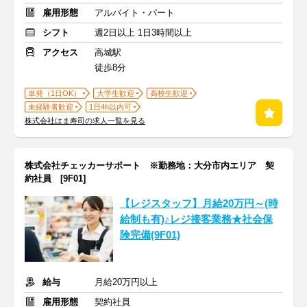
雇用形態
アルバイト・パート
シフト
週2日以上 1日3時間以上
アクセス
高城駅
徒歩8分
単発（1日OK）
大学生歓迎
高校生歓迎
未経験者歓迎
1日4h以内可
株式会社はま寿司の求人一覧を見る
株式会社チェッカーサポート ※勤務地：大分市内エリア 契
約社員 [9F01]
【レジスタッフ】月給20万円～(時
給制も有)♪レジ接客業務★社会保
険完備(9F01)
給与
月給20万円以上
雇用形態
契約社員