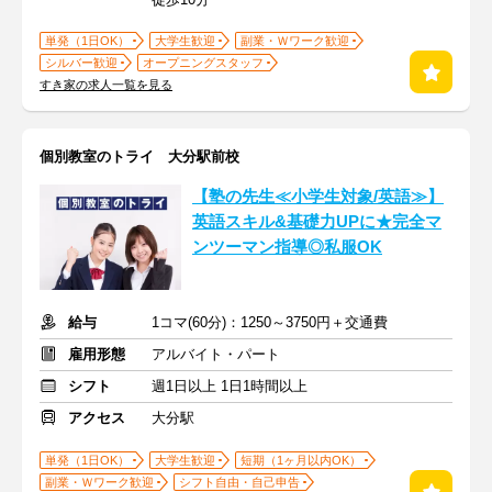
単発（1日OK）
大学生歓迎
副業・Ｗワーク歓迎
シルバー歓迎
オープニングスタッフ
すき家の求人一覧を見る
個別教室のトライ 大分駅前校
【塾の先生≪小学生対象/英語≫】
英語スキル&基礎力UPに★完全マ
ンツーマン指導◎私服OK
給与
1コマ(60分)：1250～3750円＋交通費
雇用形態
アルバイト・パート
シフト
週1日以上 1日1時間以上
アクセス
大分駅
単発（1日OK）
大学生歓迎
短期（1ヶ月以内OK）
副業・Ｗワーク歓迎
シフト自由・自己申告