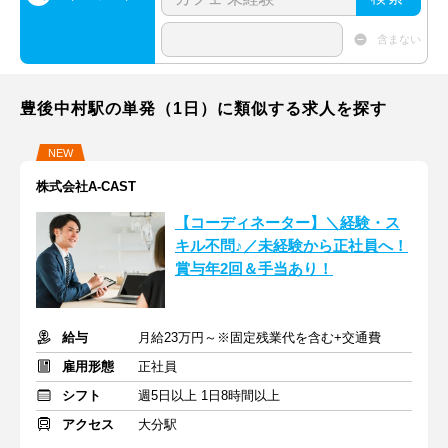
含まない
豊後中村駅の単発（1日）に類似する求人を探す
NEW
株式会社A-CAST
【コーディネーター】＼経験・ス
キル不問♪／未経験から正社員へ！
賞与年2回＆手当あり！
給与
月給23万円～※固定残業代を含む+交通費
雇用形態
正社員
シフト
週5日以上 1日8時間以上
アクセス
大分駅