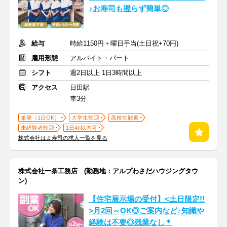
♪お寿司も握らず簡単◎
給与
時給1150円＋曜日手当(土日祝+70円)
雇用形態
アルバイト・パート
シフト
週2日以上 1日3時間以上
アクセス
日田駅
車3分
単発（1日OK）
大学生歓迎
高校生歓迎
未経験者歓迎
1日4h以内可
株式会社はま寿司の求人一覧を見る
株式会社一条工務店 (勤務地：アルプわさだハウジングタウ
ン)
【住宅展示場の受付】<土日限定!!
>月2回～OK◎ご案内など♪知識や
経験は不要◎残業なし＊