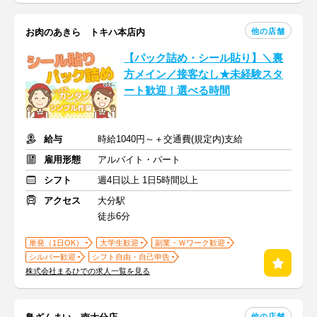
他の店舗
お肉のあきら トキハ本店内
【パック詰め・シール貼り】＼裏
方メイン／接客なし★未経験スタ
ート歓迎！選べる時間
給与
時給1040円～＋交通費(規定内)支給
雇用形態
アルバイト・パート
シフト
週4日以上 1日5時間以上
アクセス
大分駅
徒歩6分
単発（1日OK）
大学生歓迎
副業・Ｗワーク歓迎
シルバー歓迎
シフト自由・自己申告
株式会社まるひでの求人一覧を見る
他の店舗