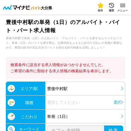
大分県
保存
履歴
メニュー
豊後中村駅の単発（1日）のアルバイト・バイ
ト・パート求人情報
豊後中村駅で単発（1日）の人気バイト・アルバイト・パートを探すならマイナビバイ
ト。単発（1日）のバイトを探す際は、仕事内容をふまえた給与や日払いの有無が重要な
ので、希望の給与や支払方法でバイトを探せる給与検索を活用しましょう！
検索条件に該当する求人情報がみつかりませんでした。
ご希望の条件に類似する求人情報の検索結果を表示します。
エリア/駅
豊後中村駅
選択してください
選択
職種
単発（1日）
こだわり
キーワード
検索