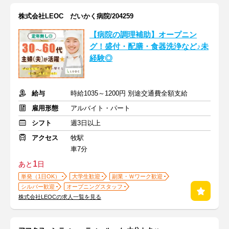
株式会社LEOC だいかく病院/204259
【病院の調理補助】オープニン
グ！盛付・配膳・食器洗浄など♪未
経験◎
給与
時給1035～1200円 別途交通費全額支給
雇用形態
アルバイト・パート
シフト
週3日以上
アクセス
牧駅
車7分
1
あと
日
単発（1日OK）
大学生歓迎
副業・Ｗワーク歓迎
シルバー歓迎
オープニングスタッフ
株式会社LEOCの求人一覧を見る