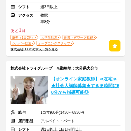
シフト
週3日以上
アクセス
牧駅
車8分
1
あと
日
単発（1日OK）
大学生歓迎
副業・Ｗワーク歓迎
シルバー歓迎
オープニングスタッフ
株式会社LEOCの求人一覧を見る
株式会社トライグループ ※勤務地：大分県大分市
【オンライン家庭教師】≪在宅≫
★社会人講師募集★すきま時間に6
0分から指導可能◎
給与
1コマ(60分)1430～6930円
雇用形態
アルバイト・パート
シフト
週1日以上 1日1時間以上