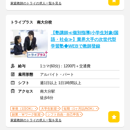
家庭教師のトライの求人一覧を見る
トライプラス 南大分校
【塾講師≪個別指導/小学生対象/国
語・社会≫】業界大手の次世代型
学習塾◆WEBで教師登録
給与
1コマ(60分)：1200円＋交通費
雇用形態
アルバイト・パート
シフト
週1日以上 1日1時間以上
アクセス
南大分駅
徒歩6分
単発（1日OK）
大学生歓迎
短期（1ヶ月以内OK）
副業・Ｗワーク歓迎
シフト自由・自己申告
家庭教師のトライの求人一覧を見る