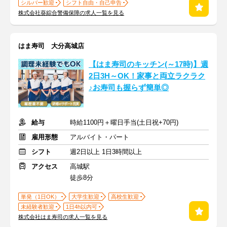
シルバー歓迎
シフト自由・自己申告
株式会社葵綜合警備保障の求人一覧を見る
はま寿司 大分高城店
【はま寿司のキッチン(～17時)】週
2日3H～OK！家事と両立ラクラク
♪お寿司も握らず簡単◎
給与
時給1100円＋曜日手当(土日祝+70円)
雇用形態
アルバイト・パート
シフト
週2日以上 1日3時間以上
アクセス
高城駅
徒歩8分
単発（1日OK）
大学生歓迎
高校生歓迎
未経験者歓迎
1日4h以内可
株式会社はま寿司の求人一覧を見る