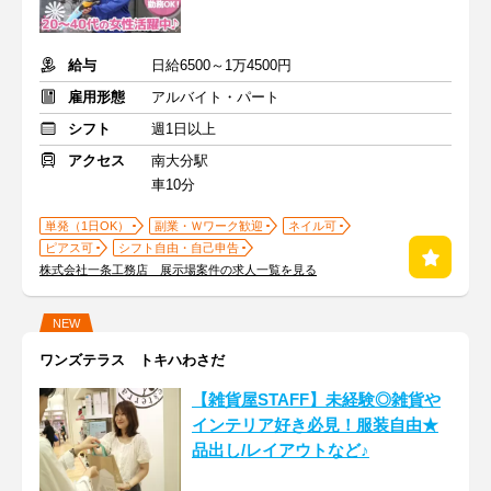
給与
日給6500～1万4500円
雇用形態
アルバイト・パート
シフト
週1日以上
アクセス
南大分駅
車10分
単発（1日OK）
副業・Ｗワーク歓迎
ネイル可
ピアス可
シフト自由・自己申告
株式会社一条工務店 展示場案件の求人一覧を見る
NEW
ワンズテラス トキハわさだ
【雑貨屋STAFF】未経験◎雑貨や
インテリア好き必見！服装自由★
品出し/レイアウトなど♪