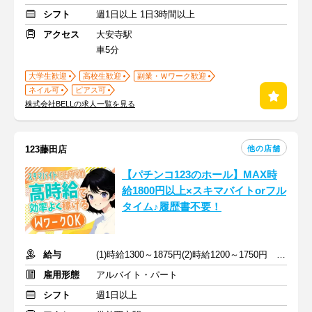
シフト
週1日以上 1日3時間以上
アクセス
大安寺駅
車5分
大学生歓迎
高校生歓迎
副業・Ｗワーク歓迎
ネイル可
ピアス可
株式会社BELLの求人一覧を見る
他の店舗
123藤田店
【パチンコ123のホール】MAX時
給1800円以上×スキマバイトorフル
タイム♪履歴書不要！
給与
(1)時給1300～1875円(2)時給1200～1750円 ※深夜手当含む
雇用形態
アルバイト・パート
シフト
週1日以上