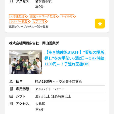
アクセス
備前西市駅
車9分
大学生歓迎
副業・Ｗワーク歓迎
ネイル可
シルバー歓迎
ピアス可
延田グループの求人一覧を見る
株式会社関西広告社 岡山営業所
【空き地確認STAFF】"看板の場所
探し"をお手伝い♪週2日～OK×時給
1100円～！子連れ面接OK
給与
時給1100円～＋交通費全額支給
雇用形態
アルバイト・パート
シフト
週2日以上 1日5時間以上
アクセス
大元駅
車9分