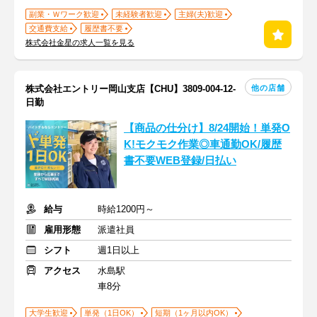
副業・Ｗワーク歓迎
未経験者歓迎
主婦(夫)歓迎
交通費支給
履歴書不要
株式会社金星の求人一覧を見る
他の店舗
株式会社エントリー岡山支店【CHU】3809-004-12-
日勤
【商品の仕分け】8/24開始！単発O
K!モクモク作業◎車通勤OK/履歴
書不要WEB登録/日払い
給与
時給1200円～
雇用形態
派遣社員
シフト
週1日以上
アクセス
水島駅
車8分
大学生歓迎
単発（1日OK）
短期（1ヶ月以内OK）