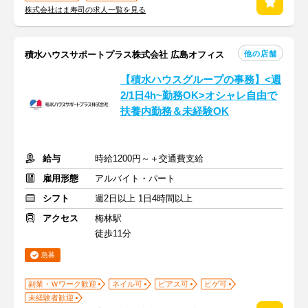
株式会社はま寿司の求人一覧を見る
他の店舗
積水ハウスサポートプラス株式会社 広島オフィス
【積水ハウスグループの事務】<週
2/1日4h~勤務OK>オシャレ自由で
扶養内勤務＆未経験OK
給与
時給1200円～＋交通費支給
雇用形態
アルバイト・パート
シフト
週2日以上 1日4時間以上
アクセス
梅林駅
徒歩11分
急募
副業・Ｗワーク歓迎
ネイル可
ピアス可
ヒゲ可
未経験者歓迎