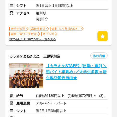
シフト
週1日以上 1日3時間以上
アクセス
柳川駅
徒歩1分
大学生歓迎
高校生歓迎
短期（1ヶ月以内OK）
副業・Ｗワーク歓迎
ネイル可
株式会社THEORYの求人一覧を見る
他の店舗
カラオケまねきねこ 三原駅前店
【カラオケSTAFF】[日勤・週2] ＼
初バイト率高め♪／大学生多数＝居
心地◎髪色自由★
給与
(1)時給1130円以上 (2)時給1070円以上 (3)時給1080円以上
雇用形態
アルバイト・パート
シフト
週2日 1日3時間以上