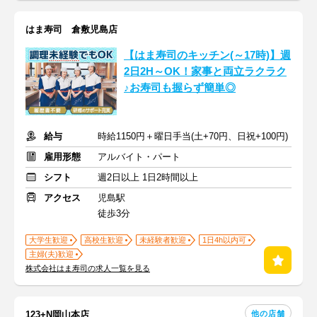
はま寿司 倉敷児島店
【はま寿司のキッチン(～17時)】週
2日2H～OK！家事と両立ラクラク
♪お寿司も握らず簡単◎
給与
時給1150円＋曜日手当(土+70円、日祝+100円)
雇用形態
アルバイト・パート
シフト
週2日以上 1日2時間以上
アクセス
児島駅
徒歩3分
大学生歓迎
高校生歓迎
未経験者歓迎
1日4h以内可
主婦(夫)歓迎
株式会社はま寿司の求人一覧を見る
他の店舗
123+N岡山本店