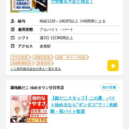
で学業＆予定と両立！
給与
時給1120～1463円以上 ※時間帯による
雇用形態
アルバイト・パート
シフト
週2日 1日3時間以上
アクセス
倉敷駅
大学生歓迎
高校生歓迎
副業・Ｗワーク歓迎
未経験者歓迎
髪色自由
くら寿司株式会社の求人一覧を見る
他の店舗
築地銀だこ ゆめタウン廿日市店
【銀だこスタッフ】この夏、バイ
ト始めるなら"ギンダコ"で！│未経
験・初バイト歓迎