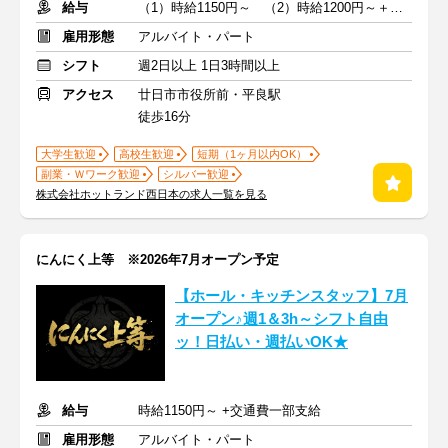
給与
（1）時給1150円～ （2）時給1200円～＋交通費支給
雇用形態
アルバイト・パート
シフト
週2日以上 1日3時間以上
アクセス
廿日市市役所前・平良駅
徒歩16分
大学生歓迎
高校生歓迎
短期（1ヶ月以内OK）
副業・Ｗワーク歓迎
シルバー歓迎
株式会社ホットランド西日本の求人一覧を見る
にんにく上等 ※2026年7月オープン予定
【ホール・キッチンスタッフ】7月
オープン♪週1＆3h～シフト自由
ッ！日払い・週払いOK★
給与
時給1150円～ +交通費一部支給
雇用形態
アルバイト・パート