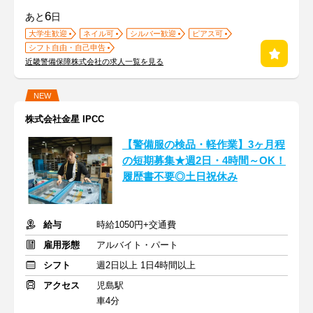
6
あと
日
大学生歓迎
ネイル可
シルバー歓迎
ピアス可
シフト自由・自己申告
近畿警備保障株式会社の求人一覧を見る
NEW
株式会社金星 IPCC
【警備服の検品・軽作業】3ヶ月程
の短期募集★週2日・4時間～OK！
履歴書不要◎土日祝休み
給与
時給1050円+交通費
雇用形態
アルバイト・パート
シフト
週2日以上 1日4時間以上
アクセス
児島駅
車4分