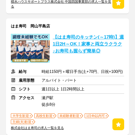
積水ハウスサポートプラス株式会社 中国四国事業部の求人一覧を見
る
はま寿司 岡山平島店
【はま寿司のキッチン(～17時)】週
1日2H～OK！家事と両立ラクラク
♪お寿司も握らず簡単◎
給与
時給1150円＋曜日手当(土+70円、日祝+100円)
雇用形態
アルバイト・パート
シフト
週1日以上 1日2時間以上
アクセス
瀬戸駅
徒歩8分
大学生歓迎
高校生歓迎
未経験者歓迎
1日4h以内可
主婦(夫)歓迎
株式会社はま寿司の求人一覧を見る