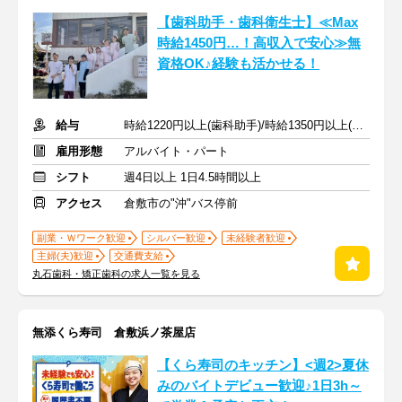
【歯科助手・歯科衛生士】≪Max
時給1450円…！高収入で安心≫無
資格OK♪経験も活かせる！
給与
時給1220円以上(歯科助手)/時給1350円以上(歯科衛生士)+交通費
雇用形態
アルバイト・パート
シフト
週4日以上 1日4.5時間以上
アクセス
倉敷市の"沖"バス停前
副業・Ｗワーク歓迎
シルバー歓迎
未経験者歓迎
主婦(夫)歓迎
交通費支給
丸石歯科・矯正歯科の求人一覧を見る
無添くら寿司 倉敷浜ノ茶屋店
【くら寿司のキッチン】<週2>夏休
みのバイトデビュー歓迎♪1日3h～