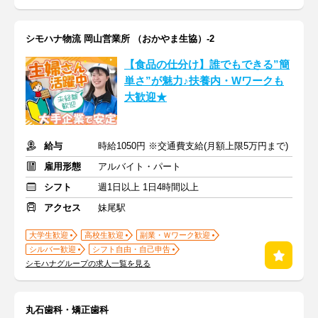
シモハナ物流 岡山営業所 （おかやま生協）-2
【食品の仕分け】誰でもできる”簡
単さ”が魅力♪扶養内・Wワークも
大歓迎★
給与
時給1050円 ※交通費支給(月額上限5万円まで)
雇用形態
アルバイト・パート
シフト
週1日以上 1日4時間以上
アクセス
妹尾駅
大学生歓迎
高校生歓迎
副業・Ｗワーク歓迎
シルバー歓迎
シフト自由・自己申告
シモハナグループの求人一覧を見る
丸石歯科・矯正歯科