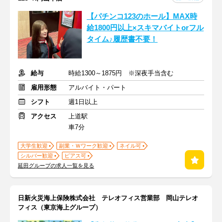
【パチンコ123のホール】MAX時
給1800円以上×スキマバイトorフル
タイム♪履歴書不要！
給与
時給1300～1875円 ※深夜手当含む
雇用形態
アルバイト・パート
シフト
週1日以上
アクセス
上道駅
車7分
大学生歓迎
副業・Ｗワーク歓迎
ネイル可
シルバー歓迎
ピアス可
延田グループの求人一覧を見る
日新火災海上保険株式会社 テレオフィス営業部 岡山テレオ
フィス（東京海上グループ）