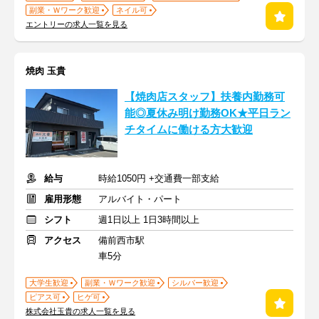
副業・Ｗワーク歓迎
ネイル可
エントリーの求人一覧を見る
焼肉 玉貴
【焼肉店スタッフ】扶養内勤務可
能◎夏休み明け勤務OK★平日ラン
チタイムに働ける方大歓迎
給与
時給1050円 +交通費一部支給
雇用形態
アルバイト・パート
シフト
週1日以上 1日3時間以上
アクセス
備前西市駅
車5分
大学生歓迎
副業・Ｗワーク歓迎
シルバー歓迎
ピアス可
ヒゲ可
株式会社玉貴の求人一覧を見る