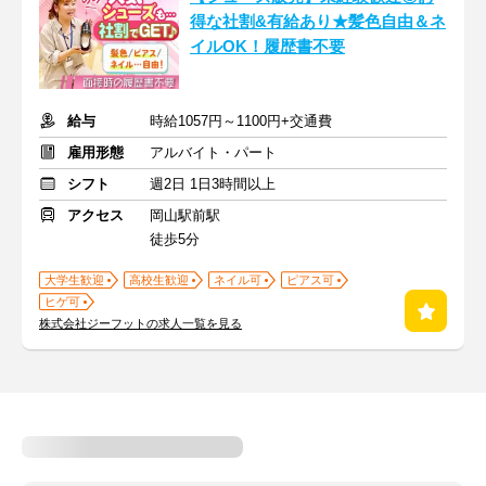
得な社割&有給あり★髪色自由＆ネ
イルOK！履歴書不要
給与
時給1057円～1100円+交通費
雇用形態
アルバイト・パート
シフト
週2日 1日3時間以上
アクセス
岡山駅前駅
徒歩5分
大学生歓迎
高校生歓迎
ネイル可
ピアス可
ヒゲ可
株式会社ジーフットの求人一覧を見る