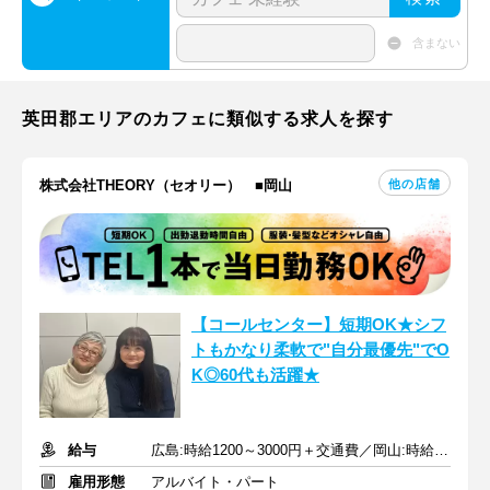
含まない
英田郡エリアのカフェに類似する求人を探す
他の店舗
株式会社THEORY（セオリー） ■岡山
【コールセンター】短期OK★シフ
トもかなり柔軟で"自分最優先"でO
K◎60代も活躍★
給与
広島:時給1200～3000円＋交通費／岡山:時給1200～3000円＋交通費
雇用形態
アルバイト・パート