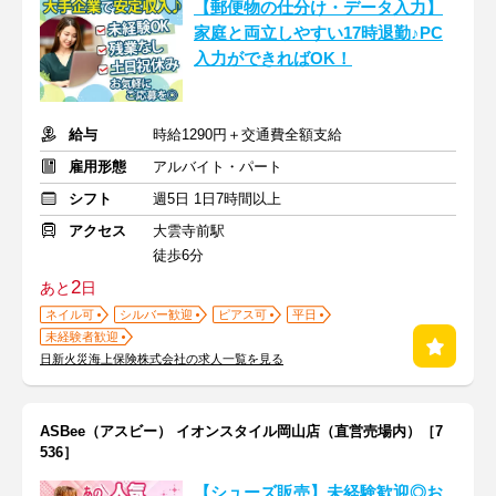
【郵便物の仕分け・データ入力】
家庭と両立しやすい17時退勤♪PC
入力ができればOK！
給与
時給1290円＋交通費全額支給
雇用形態
アルバイト・パート
シフト
週5日 1日7時間以上
アクセス
大雲寺前駅
徒歩6分
2
あと
日
ネイル可
シルバー歓迎
ピアス可
平日
未経験者歓迎
日新火災海上保険株式会社の求人一覧を見る
ASBee（アスビー） イオンスタイル岡山店（直営売場内）［7
536］
【シューズ販売】未経験歓迎◎お