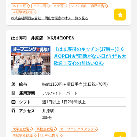
ネイル可
ピアス可
ヒゲ可
シフト自由・自己申告
未経験者歓迎
株式会社関西広告社 岡山営業所の求人一覧を見る
はま寿司 井原店 ※6月4日OPEN
【はま寿司のキッチン(17時～)】6
月OPEN★"部活がない日だけ"も大
歓迎！安心の前払いOK♪
給与
時給1150円＋曜日手当(土日祝+70円)
雇用形態
アルバイト・パート
シフト
週1日以上 1日2時間以上
アクセス
井原駅
車5分
大学生歓迎
高校生歓迎
オープニングスタッフ
未経験者歓迎
1日4h以内可