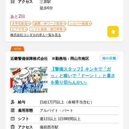
アクセス
三原駅
徒歩6分
2
あと
日
大学生歓迎
副業・Ｗワーク歓迎
シルバー歓迎
ピアス可
シフト自由・自己申告
株式会社コシダカの求人一覧を見る
NEW
他の店舗
近畿警備保障株式会社 ※勤務地：岡山市南区
【警備スタッフ】キンキで「ガ
ッ」と稼いで「ドーン！」と暑さ
を乗り切らんかい♪
給与
日給1万円以上（各種手当含む）
雇用形態
アルバイト・パート
シフト
週1日以上 1日8時間以上
アクセス
備前西市駅