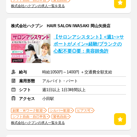
株式会社ハクブンの求人一覧を見る
株式会社ハクブン HAIR SALON IWASAKI 岡山矢掛店
【サロンアシスタント】<週1~>サ
ポートがメイン=経験/ブランクの
心配不要◎要：美容師免許
給与
時給1050円～1400円 ＋交通費全額支給
雇用形態
アルバイト・パート
シフト
週1日以上 1日3時間以上
アクセス
小田駅
副業・Ｗワーク歓迎
シルバー歓迎
ピアス可
シフト自由・自己申告
髪色自由
株式会社ハクブンの求人一覧を見る