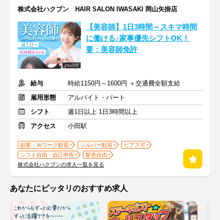
株式会社ハクブン HAIR SALON IWASAKI 岡山矢掛店
【美容師】1日3時間～スキマ時間
に働ける♪家事優先シフトOK！
要：美容師免許
給与
時給1150円～1600円 ＋交通費全額支給
雇用形態
アルバイト・パート
シフト
週1日以上 1日3時間以上
アクセス
小田駅
副業・Ｗワーク歓迎
シルバー歓迎
ピアス可
シフト自由・自己申告
髪色自由
株式会社ハクブンの求人一覧を見る
あなたにピッタリのおすすめ求人