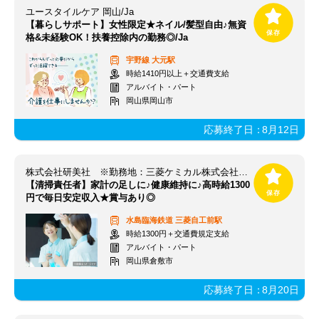
ユースタイルケア 岡山/Ja
【暮らしサポート】女性限定★ネイル/髪型自由♪無資
格&未経験OK！扶養控除内の勤務◎/Ja
宇野線
大元駅
時給1410円以上＋交通費支給
アルバイト・パート
岡山県岡山市
応募終了日：
8月12日
株式会社研美社 ※勤務地：三菱ケミカル株式会社（倉敷市潮通）
【清掃責任者】家計の足しに♪健康維持に♪高時給1300
円で毎日安定収入★賞与あり◎
水島臨海鉄道
三菱自工前駅
時給1300円＋交通費規定支給
アルバイト・パート
岡山県倉敷市
応募終了日：
8月20日