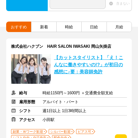
含まない
おすすめ
新着
時給
日給
月給
株式会社ハクブン HAIR SALON IWASAKI 岡山矢掛店
【カットスタイリスト】「え！こ
んなに働きやすいの!?」が初日の
感想に♪要：美容師免許
給与
時給1150円～1600円 ＋交通費全額支給
雇用形態
アルバイト・パート
シフト
週1日以上 1日3時間以上
アクセス
小田駅
副業・Ｗワーク歓迎
シルバー歓迎
ピアス可
シフト自由・自己申告
髪色自由