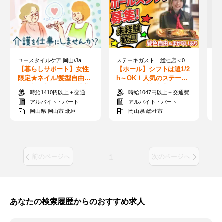
ユースタイルケア 岡山/Ja
ステーキガスト 総社店＜018088＞
【暮らしサポート】女性
【ホール】シフトは週1/2
【
限定★ネイル/髪型自由♪
h～OK！人気のステーキ
験
無資格&未経験OK！扶養
ハウス◎髪色自由
好
時給1410円以上＋交通費支給
時給1047円以上＋交通費
控除内の勤務◎/Ja
き
アルバイト・パート
アルバイト・パート
岡山県 岡山市 北区
岡山県 総社市
1
前のページへ
次のページへ
あなたの検索履歴からのおすすめ求人