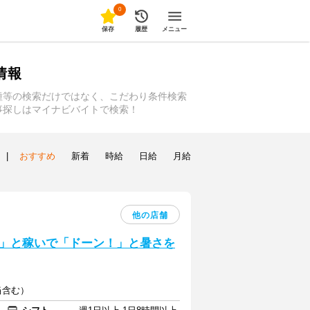
0
保存
履歴
メニュー
情報
種等の検索だけではなく、こだわり条件検索
事探しはマイナビバイトで検索！
|
おすすめ
新着
時給
日給
月給
他の店舗
」と稼いで「ドーン！」と暑さを
当含む）