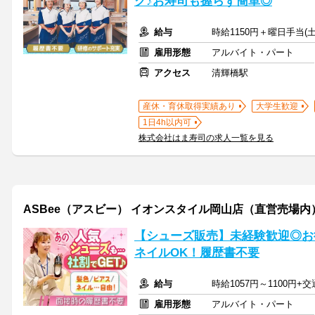
ク♪お寿司も握らず簡単◎
給与
時給1150円＋曜日手当(土
雇用形態
アルバイト・パート
アクセス
清輝橋駅
産休・育休取得実績あり
大学生歓迎
1日4h以内可
株式会社はま寿司の求人一覧を見る
ASBee（アスビー） イオンスタイル岡山店（直営売場内）
【シューズ販売】未経験歓迎◎お
ネイルOK！履歴書不要
給与
時給1057円～1100円+
雇用形態
アルバイト・パート