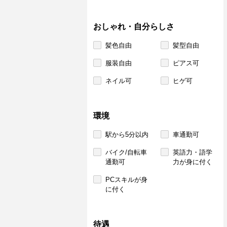
おしゃれ・自分らしさ
髪色自由
髪型自由
服装自由
ピアス可
ネイル可
ヒゲ可
環境
駅から5分以内
車通勤可
バイク/自転車
英語力・語学
通勤可
力が身に付く
PCスキルが身
に付く
待遇