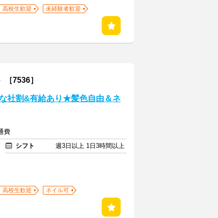
高校生歓迎
未経験者歓迎
［7536］
な社割&有給あり★髪色自由＆ネ
交通費
シフト
週3日以上 1日3時間以上
高校生歓迎
ネイル可