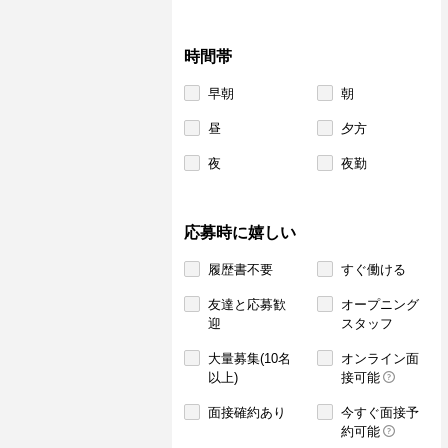
時間帯
早朝
朝
昼
夕方
夜
夜勤
応募時に嬉しい
履歴書不要
すぐ働ける
友達と応募歓
オープニング
迎
スタッフ
大量募集(10名
オンライン面
以上)
接可能
面接確約あり
今すぐ面接予
約可能