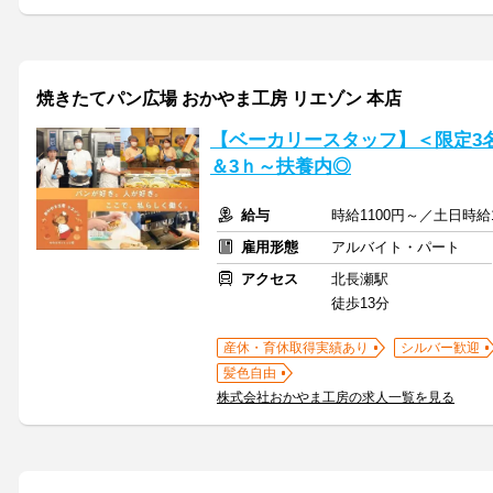
焼きたてパン広場 おかやま工房 リエゾン 本店
【ベーカリースタッフ】＜限定3名
＆3ｈ～扶養内◎
給与
時給1100円～／土日時給12
雇用形態
アルバイト・パート
アクセス
北長瀬駅
徒歩13分
産休・育休取得実績あり
シルバー歓迎
髪色自由
株式会社おかやま工房の求人一覧を見る