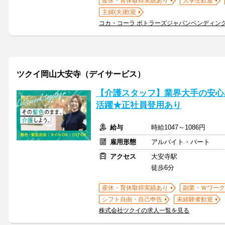
産休・育休取得実績あり
大学生歓迎
主婦(夫)歓迎
コカ・コーラ ボトラーズジャパンベンディン
ツクイ岡山大安寺（デイサービス）
【介護スタッフ】業界大手の安心
活躍★正社員登用あり
給与
時給1047～1086円
雇用形態
アルバイト・パート
アクセス
大安寺駅
徒歩6分
産休・育休取得実績あり
副業・Ｗワーク
シフト自由・自己申告
未経験者歓迎
株式会社ツクイの求人一覧を見る