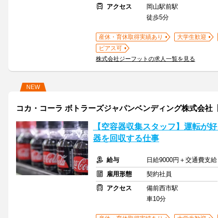
アクセス
岡山駅前駅
徒歩5分
産休・育休取得実績あり
大学生歓迎
ピアス可
株式会社ジーフットの求人一覧を見る
NEW
コカ・コーラ ボトラーズジャパンベンディング株式会社【求
【空容器収集スタッフ】運転が好
器を回収する仕事
給与
日給9000円＋交通費支給
雇用形態
契約社員
アクセス
備前西市駅
車10分