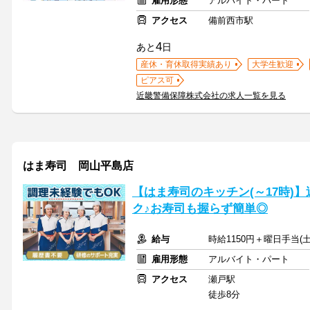
雇用形態
アルバイト・パート
アクセス
備前西市駅
4
あと
日
産休・育休取得実績あり
大学生歓迎
ピアス可
近畿警備保障株式会社の求人一覧を見る
はま寿司 岡山平島店
【はま寿司のキッチン(～17時)】
ク♪お寿司も握らず簡単◎
給与
時給1150円＋曜日手当(土
雇用形態
アルバイト・パート
アクセス
瀬戸駅
徒歩8分