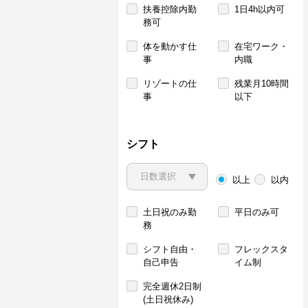
扶養控除内勤
1日4h以内可
務可
体を動かす仕
在宅ワーク・
事
内職
リゾートの仕
残業月10時間
事
以下
シフト
以上
以内
土日祝のみ勤
平日のみ可
務
シフト自由・
フレックスタ
自己申告
イム制
完全週休2日制
(土日祝休み)