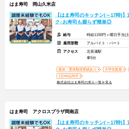
はま寿司 岡山久米店
【はま寿司のキッチン(～17時)】
ク♪お寿司も握らず簡単◎
給与
時給1150円＋曜日手当(土
雇用形態
アルバイト・パート
アクセス
北長瀬駅
車5分
産休・育休取得実績あり
大学生歓迎
1日4h以内可
株式会社はま寿司の求人一覧を見る
はま寿司 アクロスプラザ岡南店
【はま寿司のキッチン(～17時)】