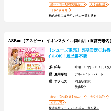
産休・育休取得実績あり
大学生歓迎
1日4h以内可
株式会社はま寿司の求人一覧を見る
ASBee（アスビー） イオンスタイル岡山店（直営売場内）
【シューズ販売】長期安定◎お得
イルOK！履歴書不要
給与
時給1057円～1100円+
雇用形態
アルバイト・パート
アクセス
岡山駅前駅
徒歩5分
産休・育休取得実績あり
大学生歓迎
ピアス可
株式会社ジーフットの求人一覧を見る