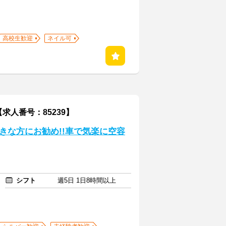
高校生歓迎
ネイル可
人番号：85239】
きな方にお勧め!!車で気楽に空容
シフト
週5日 1日8時間以上