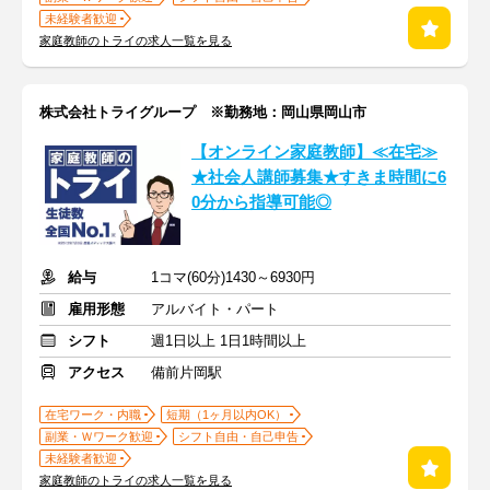
未経験者歓迎
家庭教師のトライの求人一覧を見る
株式会社トライグループ ※勤務地：岡山県岡山市
【オンライン家庭教師】≪在宅≫
★社会人講師募集★すきま時間に6
0分から指導可能◎
給与
1コマ(60分)1430～6930円
雇用形態
アルバイト・パート
シフト
週1日以上 1日1時間以上
アクセス
備前片岡駅
在宅ワーク・内職
短期（1ヶ月以内OK）
副業・Ｗワーク歓迎
シフト自由・自己申告
未経験者歓迎
家庭教師のトライの求人一覧を見る