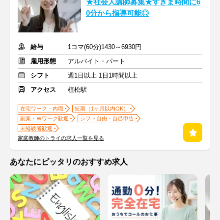
★社会人講師募集★すきま時間に6
0分から指導可能◎
給与
1コマ(60分)1430～6930円
雇用形態
アルバイト・パート
シフト
週1日以上 1日1時間以上
アクセス
植松駅
在宅ワーク・内職
短期（1ヶ月以内OK）
副業・Ｗワーク歓迎
シフト自由・自己申告
未経験者歓迎
家庭教師のトライの求人一覧を見る
あなたにピッタリのおすすめ求人