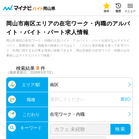
岡山県
保存
履歴
メニュー
岡山市南区エリアの在宅ワーク・内職のアルバ
イト・バイト・パート求人情報
岡山市南区の在宅ワーク・内職の人気バイト・アルバイト・パートを探すならマイナビ
バイト。勤務地や駅、職種等の検索だけではなく、こだわり条件検索を使って在宅ワー
ク・内職に関するお仕事を簡単に検索できます。岡山市南区の在宅ワーク・内職のお仕
事探しはマイナビバイトで検索！
8
検索結果
件
（最終更新日：2026年8月7日）
エリア/駅
南区
選択してください
選択
職種
在宅ワーク・内職
こだわり
キーワード
検索