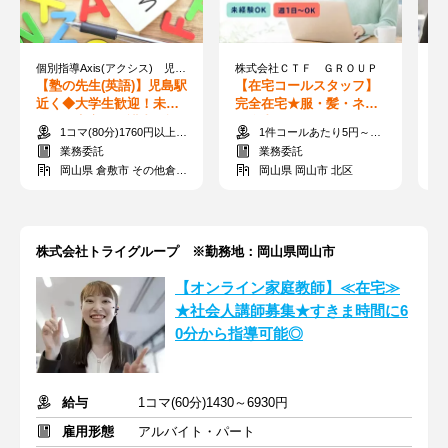
個別指導Axis(アクシス) 児島校 ［ワオ・コーポレーショングループ］
株式会社ＣＴＦ ＧＲＯＵＰ
【塾の先生(英語)】児島駅
【在宅コールスタッフ】
【
近く◆大学生歓迎！未経
完全在宅★服・髪・ネイ
≪
験でも安心＝保護者面談
ル自由♪週1日から始める
集
1コマ(80分)1760円以上＋交通費
1件コールあたり5円～55円 ※時給換算1,300円～4,000円
なし
在宅ワーク！
ら
業務委託
業務委託
岡山県 倉敷市 その他倉敷市
岡山県 岡山市 北区
株式会社トライグループ ※勤務地：岡山県岡山市
【オンライン家庭教師】≪在宅≫
★社会人講師募集★すきま時間に6
0分から指導可能◎
給与
1コマ(60分)1430～6930円
雇用形態
アルバイト・パート