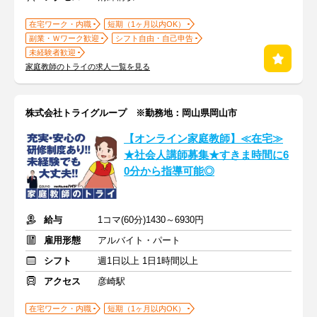
在宅ワーク・内職
短期（1ヶ月以内OK）
副業・Ｗワーク歓迎
シフト自由・自己申告
未経験者歓迎
家庭教師のトライの求人一覧を見る
株式会社トライグループ ※勤務地：岡山県岡山市
【オンライン家庭教師】≪在宅≫
★社会人講師募集★すきま時間に6
0分から指導可能◎
給与
1コマ(60分)1430～6930円
雇用形態
アルバイト・パート
シフト
週1日以上 1日1時間以上
アクセス
彦崎駅
在宅ワーク・内職
短期（1ヶ月以内OK）