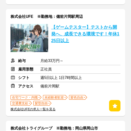
株式会社UFE ※勤務地：備前片岡駅周辺
【ゲームテスター】テストから開
発へ、成長できる環境です！年休1
25日以上
給与
月給33万円～
雇用形態
正社員
シフト
週5日以上 1日7時間以上
アクセス
備前片岡駅
在宅ワーク・内職
未経験者歓迎
髪色自由
交通費支給
髪型自由
株式会社UFEの求人一覧を見る
株式会社トライグループ ※勤務地：岡山県岡山市