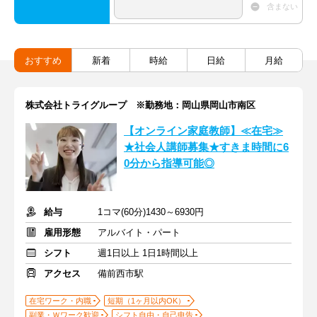
含まない
おすすめ
新着
時給
日給
月給
株式会社トライグループ ※勤務地：岡山県岡山市南区
【オンライン家庭教師】≪在宅≫
★社会人講師募集★すきま時間に6
0分から指導可能◎
給与
1コマ(60分)1430～6930円
雇用形態
アルバイト・パート
シフト
週1日以上 1日1時間以上
アクセス
備前西市駅
在宅ワーク・内職
短期（1ヶ月以内OK）
副業・Ｗワーク歓迎
シフト自由・自己申告