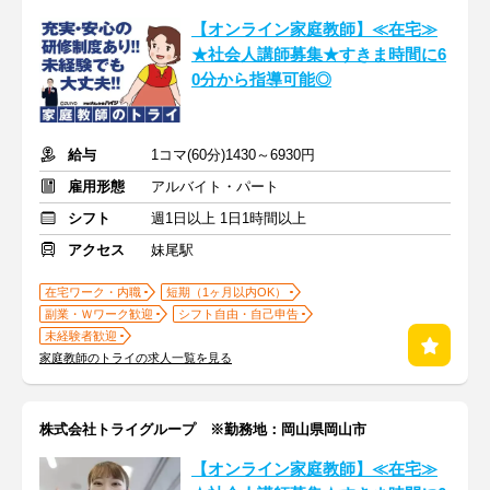
【オンライン家庭教師】≪在宅≫
★社会人講師募集★すきま時間に6
0分から指導可能◎
給与
1コマ(60分)1430～6930円
雇用形態
アルバイト・パート
シフト
週1日以上 1日1時間以上
アクセス
妹尾駅
在宅ワーク・内職
短期（1ヶ月以内OK）
副業・Ｗワーク歓迎
シフト自由・自己申告
未経験者歓迎
家庭教師のトライの求人一覧を見る
株式会社トライグループ ※勤務地：岡山県岡山市
【オンライン家庭教師】≪在宅≫