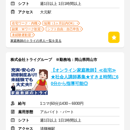
シフト
週1日以上 1日1時間以上
アクセス
大元駅
在宅ワーク・内職
短期（1ヶ月以内OK）
副業・Ｗワーク歓迎
シフト自由・自己申告
未経験者歓迎
家庭教師のトライの求人一覧を見る
株式会社トライグループ ※勤務地：岡山県岡山市
【オンライン家庭教師】≪在宅≫
★社会人講師募集★すきま時間に6
0分から指導可能◎
給与
1コマ(60分)1430～6930円
雇用形態
アルバイト・パート
シフト
週1日以上 1日1時間以上
アクセス
清輝橋駅