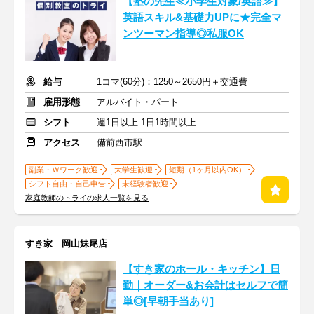
【塾の先生≪小学生対象/英語≫】
英語スキル&基礎力UPに★完全マ
ンツーマン指導◎私服OK
給与
1コマ(60分)：1250～2650円＋交通費
雇用形態
アルバイト・パート
シフト
週1日以上 1日1時間以上
アクセス
備前西市駅
副業・Ｗワーク歓迎
大学生歓迎
短期（1ヶ月以内OK）
シフト自由・自己申告
未経験者歓迎
家庭教師のトライの求人一覧を見る
すき家 岡山妹尾店
【すき家のホール・キッチン】日
勤｜オーダー&お会計はセルフで簡
単◎[早朝手当あり]