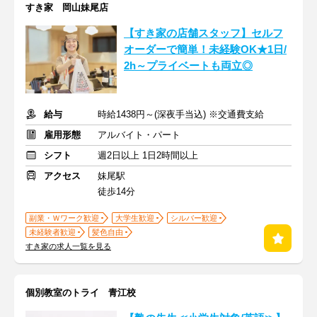
すき家 岡山妹尾店
【すき家の店舗スタッフ】セルフ
オーダーで簡単！未経験OK★1日/
2h～プライベートも両立◎
給与
時給1438円～(深夜手当込) ※交通費支給
雇用形態
アルバイト・パート
シフト
週2日以上 1日2時間以上
アクセス
妹尾駅
徒歩14分
副業・Ｗワーク歓迎
大学生歓迎
シルバー歓迎
未経験者歓迎
髪色自由
すき家の求人一覧を見る
個別教室のトライ 青江校