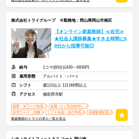
株式会社吉野家ホールディングスの求人一覧を見る
株式会社トライグループ ※勤務地：岡山県岡山市南区
【オンライン家庭教師】≪在宅≫
★社会人講師募集★すきま時間に6
0分から指導可能◎
給与
1コマ(60分)1430～6930円
雇用形態
アルバイト・パート
シフト
週1日以上 1日1時間以上
アクセス
備前西市駅
副業・Ｗワーク歓迎
短期（1ヶ月以内OK）
在宅ワーク・内職
シフト自由・自己申告
未経験者歓迎
家庭教師のトライの求人一覧を見る
シティライトフィットネス コート 岡山南