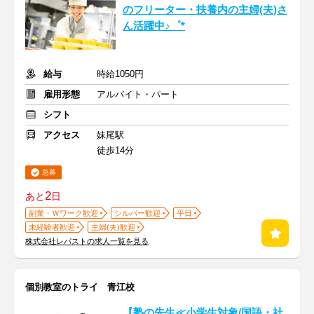
のフリーター・扶養内の主婦(夫)さ
ん活躍中♪゜*
給与
時給1050円
雇用形態
アルバイト・パート
シフト
アクセス
妹尾駅
徒歩14分
急募
2
あと
日
副業・Ｗワーク歓迎
シルバー歓迎
平日
未経験者歓迎
主婦(夫)歓迎
株式会社レパストの求人一覧を見る
個別教室のトライ 青江校
【塾の先生≪小学生対象/国語・社