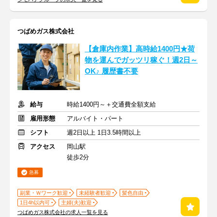
つばめガス株式会社
【倉庫内作業】高時給1400円★荷
物を運んでガッツリ稼ぐ！週2日～
OK♪ 履歴書不要
給与
時給1400円～＋交通費全額支給
雇用形態
アルバイト・パート
シフト
週2日以上 1日3.5時間以上
アクセス
岡山駅
徒歩2分
急募
副業・Ｗワーク歓迎
未経験者歓迎
髪色自由
1日4h以内可
主婦(夫)歓迎
つばめガス株式会社の求人一覧を見る