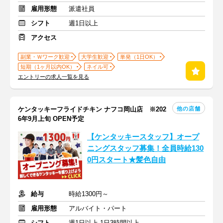
雇用形態
派遣社員
シフト
週1日以上
アクセス
副業・Ｗワーク歓迎
大学生歓迎
単発（1日OK）
短期（1ヶ月以内OK）
ネイル可
エントリーの求人一覧を見る
他の店舗
ケンタッキーフライドチキン ナフコ岡山店 ※202
6年9月上旬 OPEN予定
【ケンタッキースタッフ】オープ
ニングスタッフ募集！全員時給130
0円スタート★髪色自由
給与
時給1300円～
雇用形態
アルバイト・パート
シフト
週1日以上 1日3時間以上