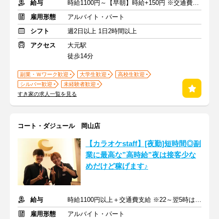
給与
時給1100円～【早朝】時給+150円 ※交通費支給
雇用形態
アルバイト・パート
シフト
週2日以上 1日2時間以上
アクセス
大元駅
徒歩14分
副業・Ｗワーク歓迎
大学生歓迎
高校生歓迎
シルバー歓迎
未経験者歓迎
すき家の求人一覧を見る
コート・ダジュール 岡山店
【カラオケstaff】[夜勤]短時間◎副
業に最高な”高時給”夜は接客少な
めだけど稼げます♪
給与
時給1100円以上＋交通費支給 ※22～翌5時は時給1375円
雇用形態
アルバイト・パート