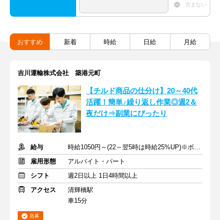
含まない
おすすめ
新着
時給
日給
月給
吉川運輸株式会社 築港元町
【チルド商品の仕分け】20～40代
活躍！簡単♪繰り返し作業◎週2＆
夜だけ⇒副業にぴったり
給与
時給1050円～(22～翌5時は時給25%UP)※ボーナス年2回
雇用形態
アルバイト・パート
シフト
週2日以上 1日4時間以上
アクセス
清輝橋駅
車15分
急募