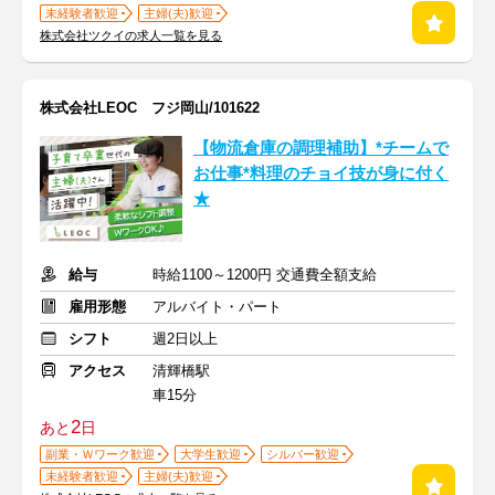
未経験者歓迎
主婦(夫)歓迎
株式会社ツクイの求人一覧を見る
株式会社LEOC フジ岡山/101622
【物流倉庫の調理補助】*チームで
お仕事*料理のチョイ技が身に付く
★
給与
時給1100～1200円 交通費全額支給
雇用形態
アルバイト・パート
シフト
週2日以上
アクセス
清輝橋駅
車15分
2
あと
日
副業・Ｗワーク歓迎
大学生歓迎
シルバー歓迎
未経験者歓迎
主婦(夫)歓迎