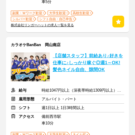
車5分
副業・Ｗワーク歓迎
大学生歓迎
高校生歓迎
シルバー歓迎
シフト自由・自己申告
株式会社リンガーハットの求人一覧を見る
カラオケBanBan 岡山南店
【店舗スタッフ】前給あり♪好きを
仕事に♪しっかり稼ぐ◎週1～OK!
髪色ネイル自由、隙間OK
給与
時給1047円以上（深夜帯時給1309円以上） ＋交通費支給
雇用形態
アルバイト・パート
シフト
週1日以上 1日3時間以上
アクセス
備前西市駅
車10分
副業・Ｗワーク歓迎
大学生歓迎
ネイル可