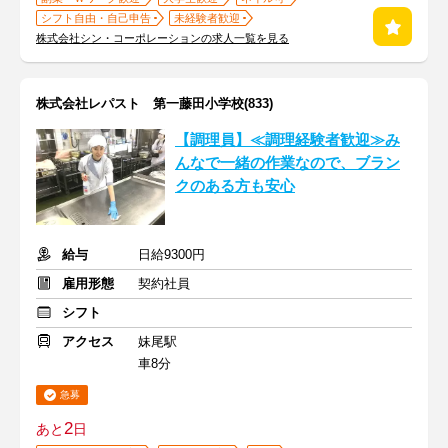
シフト自由・自己申告
未経験者歓迎
株式会社シン・コーポレーションの求人一覧を見る
株式会社レパスト 第一藤田小学校(833)
【調理員】≪調理経験者歓迎≫み
んなで一緒の作業なので、ブラン
クのある方も安心
給与
日給9300円
雇用形態
契約社員
シフト
アクセス
妹尾駅
車8分
急募
2
あと
日