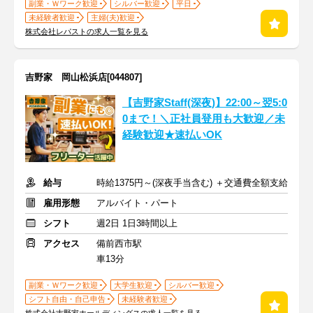
副業・Ｗワーク歓迎
シルバー歓迎
平日
未経験者歓迎
主婦(夫)歓迎
株式会社レパストの求人一覧を見る
吉野家 岡山松浜店[044807]
【吉野家Staff(深夜)】22:00～翌5:0
0まで！＼正社員登用も大歓迎／未
経験歓迎★速払いOK
給与
時給1375円～(深夜手当含む) ＋交通費全額支給
雇用形態
アルバイト・パート
シフト
週2日 1日3時間以上
アクセス
備前西市駅
車13分
副業・Ｗワーク歓迎
大学生歓迎
シルバー歓迎
シフト自由・自己申告
未経験者歓迎