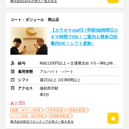
株式会社LEOCの求人一覧を見る
コート・ダジュール 岡山店
【カラオケstaff】[早朝]短時間◎ス
キマ時間でOK！ご案内も簡単◎扶
養内OK！シフト柔軟♪
給与
時給1100円以上＋交通費支給 ※5～9時は時給1150円
雇用形態
アルバイト・パート
シフト
週2日以上 1日3時間以上
アクセス
備前西市駅
車2分
2
あと
日
副業・Ｗワーク歓迎
大学生歓迎
高校生歓迎
シフト自由・自己申告
未経験者歓迎
株式会社快活フロンティアの求人一覧を見る