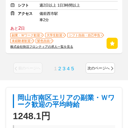
シフト
週2日以上 1日3時間以上
アクセス
備前西市駅
車2分
2
あと
日
副業・Ｗワーク歓迎
大学生歓迎
シフト自由・自己申告
未経験者歓迎
髪色自由
株式会社快活フロンティアの求人一覧を見る
1
2
3
4
5
前のページへ
次のページへ
岡山市南区エリアの副業・Ｗワ
ーク歓迎の平均時給
1248.1円