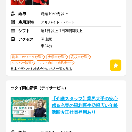
給与
時給1050円以上
雇用形態
アルバイト・パート
シフト
週1日以上 1日3時間以上
アクセス
岡山駅
車24分
副業・Ｗワーク歓迎
大学生歓迎
高校生歓迎
シルバー歓迎
シフト自由・自己申告
日本ピザハット株式会社の求人一覧を見る
ツクイ岡山新保（デイサービス）
【介護スタッフ】業界大手の安心
感＆充実の福利厚生◎幅広い年齢
活躍★正社員登用あり