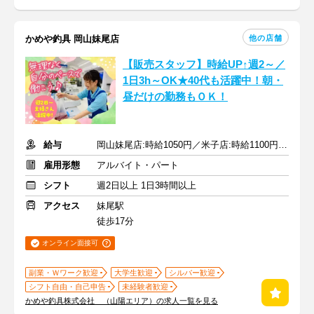
他の店舗
かめや釣具 岡山妹尾店
【販売スタッフ】時給UP↑週2～／
1日3h～OK★40代も活躍中！朝・
昼だけの勤務もＯＫ！
給与
岡山妹尾店:時給1050円／米子店:時給1100円★1分単位で時給支給
雇用形態
アルバイト・パート
シフト
週2日以上 1日3時間以上
アクセス
妹尾駅
徒歩17分
オンライン面接可
副業・Ｗワーク歓迎
大学生歓迎
シルバー歓迎
シフト自由・自己申告
未経験者歓迎
かめや釣具株式会社 （山陽エリア）の求人一覧を見る