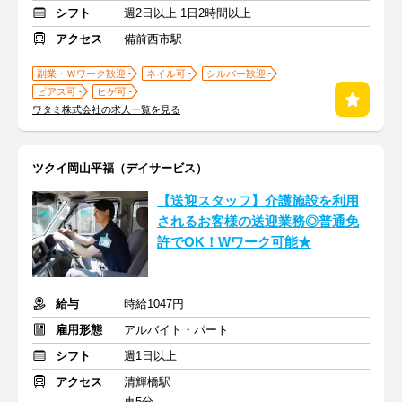
シフト
週2日以上 1日2時間以上
アクセス
備前西市駅
副業・Ｗワーク歓迎
ネイル可
シルバー歓迎
ピアス可
ヒゲ可
ワタミ株式会社の求人一覧を見る
ツクイ岡山平福（デイサービス）
【送迎スタッフ】介護施設を利用
されるお客様の送迎業務◎普通免
許でOK！Wワーク可能★
給与
時給1047円
雇用形態
アルバイト・パート
シフト
週1日以上
アクセス
清輝橋駅
車5分