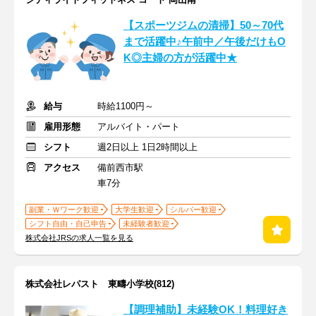
【スポーツジムの清掃】50～70代
まで活躍中♪午前中／午後だけもO
K◎主婦の方が活躍中★
給与
時給1100円～
雇用形態
アルバイト・パート
シフト
週2日以上 1日2時間以上
アクセス
備前西市駅
車7分
副業・Ｗワーク歓迎
大学生歓迎
シルバー歓迎
シフト自由・自己申告
未経験者歓迎
株式会社JRSの求人一覧を見る
株式会社レパスト 東疇小学校(812)
【調理補助】未経験OK！料理好き