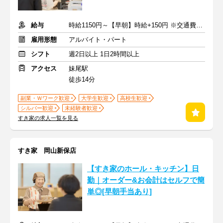
給与
時給1150円～【早朝】時給+150円 ※交通費支給
雇用形態
アルバイト・パート
シフト
週2日以上 1日2時間以上
アクセス
妹尾駅
徒歩14分
副業・Ｗワーク歓迎
大学生歓迎
高校生歓迎
シルバー歓迎
未経験者歓迎
すき家の求人一覧を見る
すき家 岡山新保店
【すき家のホール・キッチン】日
勤｜オーダー&お会計はセルフで簡
単◎[早朝手当あり]