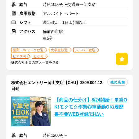
給与
時給1050円 +交通費一部支給
雇用形態
アルバイト・パート
シフト
週1日以上 1日3時間以上
アクセス
備前西市駅
車5分
副業・Ｗワーク歓迎
大学生歓迎
シルバー歓迎
ピアス可
ヒゲ可
株式会社玉貴の求人一覧を見る
他の店舗
株式会社エントリー岡山支店【CHU】3809-004-12-
日勤
【商品の仕分け】8/24開始！単発O
K!モクモク作業◎車通勤OK/履歴
書不要WEB登録/日払い
給与
時給1200円～