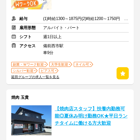
給与
(1)時給1300～1875円(2)時給1200～1750円 ※深夜手当含む
雇用形態
アルバイト・パート
シフト
週1日以上
アクセス
備前西市駅
車9分
副業・Ｗワーク歓迎
大学生歓迎
ネイル可
シルバー歓迎
ピアス可
延田グループの求人一覧を見る
焼肉 玉貴
【焼肉店スタッフ】扶養内勤務可
能◎夏休み明け勤務OK★平日ラン
チタイムに働ける方大歓迎