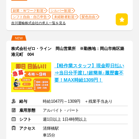
副業・Ｗワーク歓迎
シルバー歓迎
シフト自由・自己申告
未経験者歓迎
髪色自由
吉川運輸株式会社の求人一覧を見る
NEW
株式会社ゼロ・ライン 岡山営業所 ※勤務地：岡山市南区築
港元町 004
【軽作業スタッフ】現金即日払い
⇒当日分手渡し!超簡単♪履歴書不
要！MAX時給1309円！
給与
時給1047円～1309円 ＋残業手当あり
雇用形態
アルバイト・パート
シフト
週1日以上 1日4時間以上
アクセス
清輝橋駅
車15分