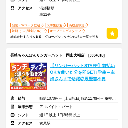
アクセス
清輝橋駅
車11分
副業・Ｗワーク歓迎
大学生歓迎
高校生歓迎
短期（1ヶ月以内OK）
オープニングスタッフ
株式会社ＴＡＮＡＢＥ グローバルキッチンの求人一覧を見る
長崎ちゃんぽんリンガーハット 岡山大福店 [3334018]
【リンガーハットSTAFF】前払い
OK★働いた分を即GET♪学生～主
婦さんまで活躍◎履歴書不要
給与
時給1070円～ [土日祝日]時給1170円～ ※交通費全額支給
雇用形態
アルバイト・パート
シフト
週1日以上 1日3時間以上
アクセス
妹尾駅