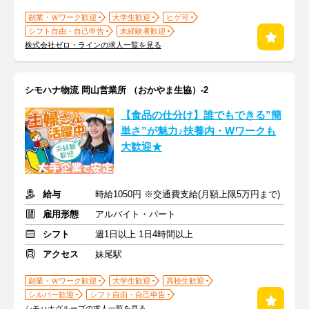
副業・Ｗワーク歓迎
大学生歓迎
ヒゲ可
シフト自由・自己申告
未経験者歓迎
株式会社ゼロ・ラインの求人一覧を見る
シモハナ物流 岡山営業所 （おかやま生協）-2
【食品の仕分け】誰でもできる”簡
単さ”が魅力♪扶養内・Wワークも
大歓迎★
給与
時給1050円 ※交通費支給(月額上限5万円まで)
雇用形態
アルバイト・パート
シフト
週1日以上 1日4時間以上
アクセス
妹尾駅
副業・Ｗワーク歓迎
大学生歓迎
高校生歓迎
シルバー歓迎
シフト自由・自己申告
シモハナグループの求人一覧を見る