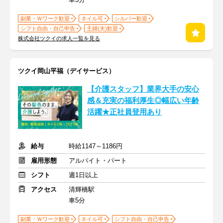
副業・Ｗワーク歓迎
ネイル可
シルバー歓迎
シフト自由・自己申告
主婦(夫)歓迎
株式会社ツクイの求人一覧を見る
ツクイ岡山平福（デイサービス）
【介護スタッフ】業界大手の安心
感＆充実の福利厚生◎幅広い年齢
活躍★正社員登用あり
給与
時給1147～1186円
雇用形態
アルバイト・パート
シフト
週1日以上
アクセス
清輝橋駅
車5分
副業・Ｗワーク歓迎
ネイル可
シフト自由・自己申告