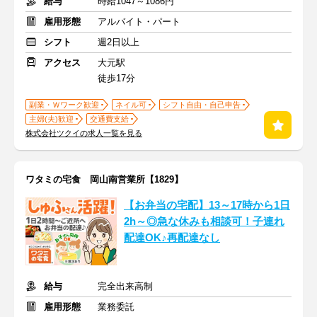
給与
時給1047～1086円
雇用形態
アルバイト・パート
シフト
週2日以上
アクセス
大元駅
徒歩17分
副業・Ｗワーク歓迎
ネイル可
シフト自由・自己申告
主婦(夫)歓迎
交通費支給
株式会社ツクイの求人一覧を見る
ワタミの宅食 岡山南営業所【1829】
【お弁当の宅配】13～17時から1日
2h～◎急な休みも相談可！子連れ
配達OK♪再配達なし
給与
完全出来高制
雇用形態
業務委託