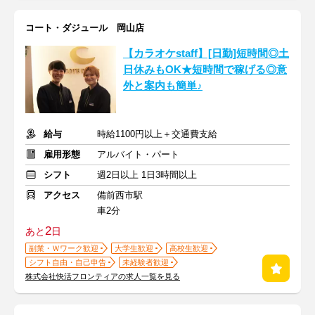
コート・ダジュール 岡山店
【カラオケstaff】[日勤]短時間◎土
日休みもOK★短時間で稼げる◎意
外と案内も簡単♪
給与
時給1100円以上＋交通費支給
雇用形態
アルバイト・パート
シフト
週2日以上 1日3時間以上
アクセス
備前西市駅
車2分
2
あと
日
副業・Ｗワーク歓迎
大学生歓迎
高校生歓迎
シフト自由・自己申告
未経験者歓迎
株式会社快活フロンティアの求人一覧を見る