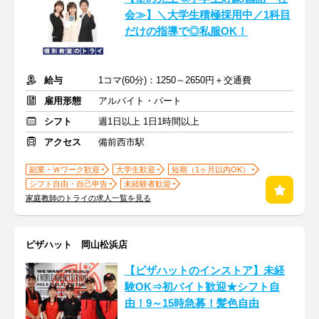
会≫】＼大学生積極採用中／1科目
だけの指導で◎私服OK！
給与
1コマ(60分)：1250～2650円＋交通費
雇用形態
アルバイト・パート
シフト
週1日以上 1日1時間以上
アクセス
備前西市駅
副業・Ｗワーク歓迎
大学生歓迎
短期（1ヶ月以内OK）
シフト自由・自己申告
未経験者歓迎
家庭教師のトライの求人一覧を見る
ピザハット 岡山松浜店
【ピザハットのインストア】未経
験OK⇒初バイト歓迎★シフト自
由！9～15時急募！髪色自由