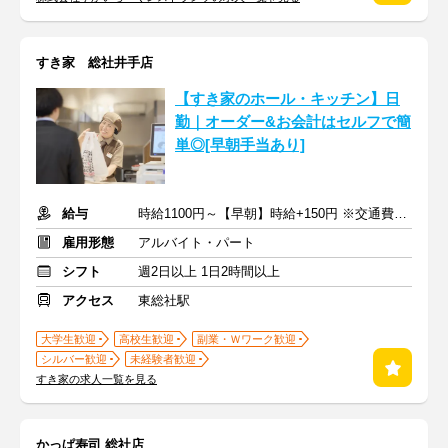
すき家 総社井手店
【すき家のホール・キッチン】日
勤｜オーダー&お会計はセルフで簡
単◎[早朝手当あり]
給与
時給1100円～【早朝】時給+150円 ※交通費支給
雇用形態
アルバイト・パート
シフト
週2日以上 1日2時間以上
アクセス
東総社駅
大学生歓迎
高校生歓迎
副業・Ｗワーク歓迎
シルバー歓迎
未経験者歓迎
すき家の求人一覧を見る
かっぱ寿司 総社店