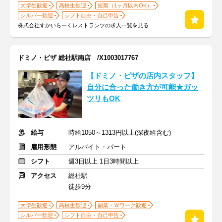
大学生歓迎
高校生歓迎
短期（1ヶ月以内OK）
シルバー歓迎
シフト自由・自己申告
株式会社すかいらーくレストランツの求人一覧を見る
ドミノ・ピザ 総社駅南店 /X1003017767
【ドミノ・ピザの店内スタッフ】
自分に合った働き方が可能★ガッ
ツリもOK
給与
時給1050～1313円以上(深夜給含む)
雇用形態
アルバイト・パート
シフト
週3日以上 1日3時間以上
アクセス
総社駅
徒歩9分
大学生歓迎
高校生歓迎
副業・Ｗワーク歓迎
シルバー歓迎
シフト自由・自己申告