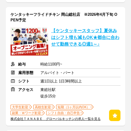
ケンタッキーフライドチキン 岡山総社店 ※2026年4月下旬 O
PEN予定
【ケンタッキースタッフ】夏休み
はシフト増も減もOK★都合に合わ
せて勤務できる◎週1～♪
給与
時給1100円~
雇用形態
アルバイト・パート
シフト
週1日以上 1日3時間以上
アクセス
東総社駅
徒歩15分
大学生歓迎
高校生歓迎
短期（1ヶ月以内OK）
副業・Ｗワーク歓迎
シフト自由・自己申告
株式会社ＴＡＮＡＢＥ グローバルキッチンの求人一覧を見る