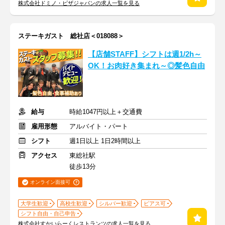
株式会社ドミノ・ピザジャパンの求人一覧を見る
ステーキガスト 総社店＜018088＞
【店舗STAFF】シフトは週1/2h～
OK！お肉好き集まれ～◎髪色自由
給与
時給1047円以上＋交通費
雇用形態
アルバイト・パート
シフト
週1日以上 1日2時間以上
アクセス
東総社駅
徒歩13分
オンライン面接可
大学生歓迎
高校生歓迎
シルバー歓迎
ピアス可
シフト自由・自己申告
株式会社すかいらーくレストランツの求人一覧を見る