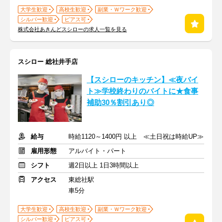
大学生歓迎
高校生歓迎
副業・Ｗワーク歓迎
シルバー歓迎
ピアス可
株式会社あきんどスシローの求人一覧を見る
スシロー 総社井手店
【スシローのキッチン】≪夜バイ
ト≫学校終わりのバイトに★食事
補助30％割引あり◎
給与
時給1120～1400円 以上 ≪土日祝は時給UP≫
雇用形態
アルバイト・パート
シフト
週2日以上 1日3時間以上
アクセス
東総社駅
車5分
大学生歓迎
高校生歓迎
副業・Ｗワーク歓迎
シルバー歓迎
ピアス可