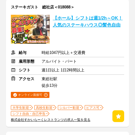
ステーキガスト 総社店＜018088＞
【ホール】シフトは週1/2h～OK！
人気のステーキハウス◎髪色自由
給与
時給1047円以上＋交通費
雇用形態
アルバイト・パート
シフト
週1日以上 1日2時間以上
アクセス
東総社駅
徒歩13分
オンライン面接可
大学生歓迎
高校生歓迎
シルバー歓迎
ピアス可
シフト自由・自己申告
株式会社すかいらーくレストランツの求人一覧を見る