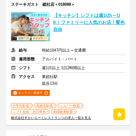
ステーキガスト 総社店＜018088＞
【キッチン】シフトは週1/2h～O
K！ファミリーに人気のお店！髪色
自由
給与
時給1047円以上＋交通費
雇用形態
アルバイト・パート
シフト
週1日以上 1日2時間以上
アクセス
東総社駅
徒歩13分
オンライン面接可
大学生歓迎
高校生歓迎
シルバー歓迎
シフト自由・自己申告
未経験者歓迎
株式会社すかいらーくレストランツの求人一覧を見る