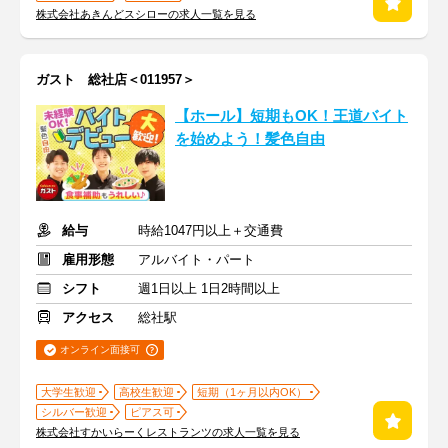
株式会社あきんどスシローの求人一覧を見る
ガスト 総社店＜011957＞
【ホール】短期もOK！王道バイト
を始めよう！髪色自由
給与
時給1047円以上＋交通費
雇用形態
アルバイト・パート
シフト
週1日以上 1日2時間以上
アクセス
総社駅
オンライン面接可
大学生歓迎
高校生歓迎
短期（1ヶ月以内OK）
シルバー歓迎
ピアス可
株式会社すかいらーくレストランツの求人一覧を見る