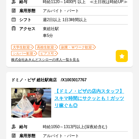
給与
時給1120～1400円 以上 ≪土日祝は時給UP≫
雇用形態
アルバイト・パート
シフト
週2日以上 1日3時間以上
アクセス
東総社駅
車5分
大学生歓迎
高校生歓迎
副業・Ｗワーク歓迎
シルバー歓迎
ピアス可
株式会社あきんどスシローの求人一覧を見る
ドミノ・ピザ 総社駅南店 /X1003017767
【ドミノ・ピザの店内スタッフ】
スキマ時間にサクッとも！ガッツ
リ稼ぐも◎
給与
時給1050～1313円以上(深夜給含む)
雇用形態
アルバイト・パート