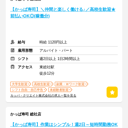
【かっぱ寿司】＼仲間と楽しく働ける♪／高校生歓迎★
前払いOK◎(稼働分)
給与
時給 1120円以上
雇用形態
アルバイト・パート
シフト
週2日以上 1日2時間以上
アクセス
東総社駅
徒歩12分
大学生歓迎
高校生歓迎
副業・Ｗワーク歓迎
シフト自由・自己申告
未経験者歓迎
カッパ・クリエイト株式会社の求人一覧を見る
かっぱ寿司 総社店
【かっぱ寿司】作業はシンプル！週2日～短時間勤務OK