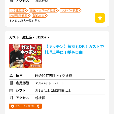
アクセス
東総社駅
大学生歓迎
副業・Ｗワーク歓迎
シルバー歓迎
未経験者歓迎
髪色自由
すき家の求人一覧を見る
ガスト 総社店＜011957＞
【キッチン】短期もOK！ガストで
料理上手に！髪色自由
給与
時給1047円以上＋交通費
雇用形態
アルバイト・パート
シフト
週1日以上 1日2時間以上
アクセス
総社駅
オンライン面接可