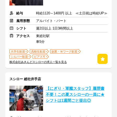
給与
時給1120～1400円 以上 ≪土日祝は時給UP≫
雇用形態
アルバイト・パート
シフト
週2日以上 1日3時間以上
アクセス
東総社駅
車5分
大学生歓迎
高校生歓迎
副業・Ｗワーク歓迎
シルバー歓迎
ピアス可
株式会社あきんどスシローの求人一覧を見る
スシロー 総社井手店
【にぎり・軍艦スタッフ】履歴書
不要！この夏スシローの一員に★
シフトは1週間ごと提出◎