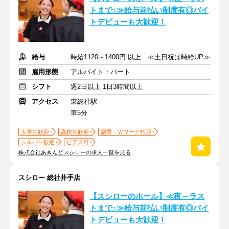
トまで♪≫給与前払い制度有◎バイ
トデビューも大歓迎！
給与
時給1120～1400円 以上 ≪土日祝は時給UP≫
雇用形態
アルバイト・パート
シフト
週2日以上 1日3時間以上
アクセス
東総社駅
車5分
大学生歓迎
高校生歓迎
副業・Ｗワーク歓迎
シルバー歓迎
ピアス可
株式会社あきんどスシローの求人一覧を見る
スシロー 総社井手店
【スシローのホール】≪夜～ラス
トまで♪≫給与前払い制度有◎バイ
トデビューも大歓迎！