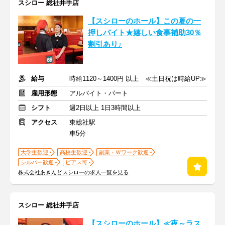
スシロー 総社井手店
【スシローのホール】この夏の一
押しバイト★嬉しい食事補助30％
割引あり♪
給与
時給1120～1400円 以上 ≪土日祝は時給UP≫
雇用形態
アルバイト・パート
シフト
週2日以上 1日3時間以上
アクセス
東総社駅
車5分
大学生歓迎
高校生歓迎
副業・Ｗワーク歓迎
シルバー歓迎
ピアス可
株式会社あきんどスシローの求人一覧を見る
スシロー 総社井手店
【スシローのホール】≪夜～ラス