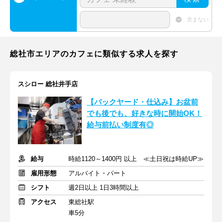
含まない
総社市エリアのカフェに類似する求人を探す
スシロー 総社井手店
【バックヤード・仕込み】お盆前
でも後でも、好きな時に開始OK！
給与前払い制度有◎
給与
時給1120～1400円 以上 ≪土日祝は時給UP≫
雇用形態
アルバイト・パート
シフト
週2日以上 1日3時間以上
アクセス
東総社駅
車5分