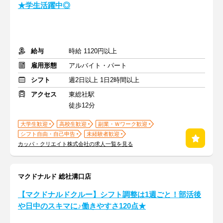
★学生活躍中◎
給与
時給 1120円以上
雇用形態
アルバイト・パート
シフト
週2日以上 1日2時間以上
アクセス
東総社駅
徒歩12分
大学生歓迎
高校生歓迎
副業・Ｗワーク歓迎
シフト自由・自己申告
未経験者歓迎
カッパ・クリエイト株式会社の求人一覧を見る
マクドナルド 総社溝口店
【マクドナルドクルー】シフト調整は1週ごと！部活後
や日中のスキマに♪働きやすさ120点★