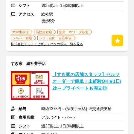
シフト
週3日以上 1日3時間以上
アクセス
総社駅
徒歩9分
大学生歓迎
高校生歓迎
副業・Ｗワーク歓迎
シルバー歓迎
シフト自由・自己申告
株式会社ドミノ・ピザジャパンの求人一覧を見る
すき家 総社井手店
【すき家の店舗スタッフ】セルフ
オーダーで簡単！未経験OK★1日/
2h～プライベートも両立◎
給与
時給1375円～(深夜手当込) ※交通費支給
雇用形態
アルバイト・パート
シフト
週2日以上 1日2時間以上