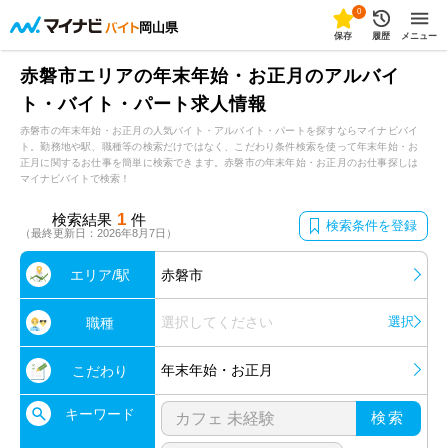
0
岡山県
保存
履歴
メニュー
赤磐市エリアの年末年始・お正月のアルバイ
ト・バイト・パート求人情報
赤磐市の年末年始・お正月の人気バイト・アルバイト・パートを探すならマイナビバイ
ト。勤務地や駅、職種等の検索だけではなく、こだわり条件検索を使って年末年始・お
正月に関するお仕事を簡単に検索できます。赤磐市の年末年始・お正月のお仕事探しは
マイナビバイトで検索！
1
検索結果
件
検索条件を登録
（最終更新日：2026年8月7日）
エリア/駅
赤磐市
選択してください
選択
職種
年末年始・お正月
こだわり
キーワード
検索