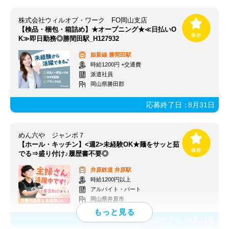
株式会社ウィルオブ・ワーク FO岡山支店
【検品・梱包・箱詰め】★オープニング★≪日払いO
K≫即日勤務◎勝間田駅_H127932
姫新線
勝間田駅
時給1200円 +交通費
派遣社員
岡山県勝田郡
応募終了日：
8月31日
めん六や ジャンボ７
【ホール・キッチン】<週2>未経験OK★麺をサッと茹
でる⇒盛り付け♪履歴書不要◎
井原鉄道
井原駅
時給1200円以上
アルバイト・パート
岡山県井原市
応募終了日：
8月13日