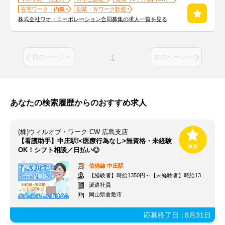
在宅ワーク・内職
副業・Ｗワーク歓迎
株式会社ワオ・コーポレーション合同募集の求人一覧を見る
1
前のページへ
次のページへ
あなたの検索履歴からのおすすめ求人
(株)ウィルオブ・ワーク CW 広島支店
【看護助手】中庄駅!<医療行為なし>無資格・未経験
OK！シフト相談／日払い◎
伯備線
中庄駅
【経験者】時給1350円～【未経験者】時給1300円～ ＋交通費
派遣社員
岡山県倉敷市
応募終了日：
8月31日