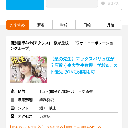
含まない
おすすめ
新着
時給
日給
月給
個別指導Axis(アクシス) 桜が丘校 ［ワオ・コーポレーショ
ングループ］
【塾の先生】マックスバリュ桜が
丘店近く◆大学生歓迎！学校&テス
ト優先でOK◎短期も可
給与
1コマ(80分)1760円以上＋交通費
雇用形態
業務委託
シフト
週1日以上
アクセス
万富駅
年末年始・お正月
大学生歓迎
短期（1ヶ月以内OK）