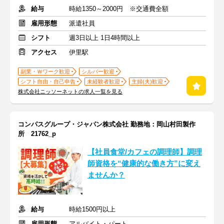
給与
時給1350～2000円 ※交通費全額
雇用形態
派遣社員
シフト
週3日以上 1日4時間以上
アクセス
伊里駅
副業・Ｗワーク歓迎
シルバー歓迎
シフト自由・自己申告
未経験者歓迎
主婦(夫)歓迎
株式会社ニッソーネットの求人一覧を見る
コンパスグループ・ジャパン株式会社 勤務地：岡山村田製作
所 21762_p
【社員食堂/カフェの調理師】調理
師資格を“健康的な働き方”に変え
ませんか？
給与
時給1500円以上
雇用形態
アルバイト・パート