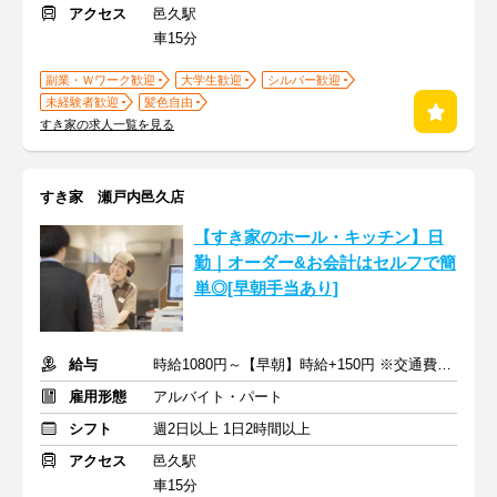
アクセス
邑久駅
車15分
副業・Ｗワーク歓迎
大学生歓迎
シルバー歓迎
未経験者歓迎
髪色自由
すき家の求人一覧を見る
すき家 瀬戸内邑久店
【すき家のホール・キッチン】日
勤｜オーダー&お会計はセルフで簡
単◎[早朝手当あり]
給与
時給1080円～【早朝】時給+150円 ※交通費支給
雇用形態
アルバイト・パート
シフト
週2日以上 1日2時間以上
アクセス
邑久駅
車15分