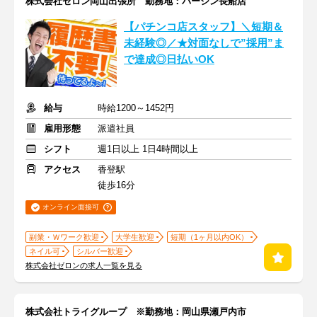
株式会社ゼロン岡山出張所 勤務地：バージン長船店
【パチンコ店スタッフ】＼短期＆
未経験◎／★対面なしで”採用”ま
で達成◎日払いOK
給与
時給1200～1452円
雇用形態
派遣社員
シフト
週1日以上 1日4時間以上
アクセス
香登駅
徒歩16分
オンライン面接可
副業・Ｗワーク歓迎
大学生歓迎
短期（1ヶ月以内OK）
ネイル可
シルバー歓迎
株式会社ゼロンの求人一覧を見る
株式会社トライグループ ※勤務地：岡山県瀬戸内市