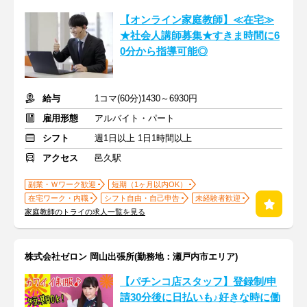
【オンライン家庭教師】≪在宅≫
★社会人講師募集★すきま時間に6
0分から指導可能◎
給与
1コマ(60分)1430～6930円
雇用形態
アルバイト・パート
シフト
週1日以上 1日1時間以上
アクセス
邑久駅
副業・Ｗワーク歓迎
短期（1ヶ月以内OK）
在宅ワーク・内職
シフト自由・自己申告
未経験者歓迎
家庭教師のトライの求人一覧を見る
株式会社ゼロン 岡山出張所(勤務地：瀬戸内市エリア)
【パチンコ店スタッフ】登録制/申
請30分後に日払いも♪好きな時に働