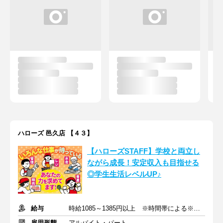
ハローズ 邑久店 【４３】
【ハローズSTAFF】学校と両立し
ながら成長！安定収入も目指せる
◎学生生活レベルUP♪
給与
時給1085～1385円以上 ※時間帯による※交通費支給
雇用形態
アルバイト・パート