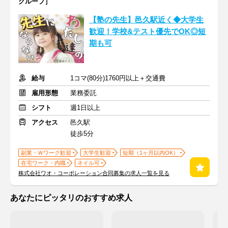
グループ］
【塾の先生】邑久駅近く◆大学生
歓迎！学校&テスト優先でOK◎短
期も可
給与
1コマ(80分)1760円以上＋交通費
雇用形態
業務委託
シフト
週1日以上
アクセス
邑久駅
徒歩5分
副業・Ｗワーク歓迎
大学生歓迎
短期（1ヶ月以内OK）
在宅ワーク・内職
ネイル可
株式会社ワオ・コーポレーション合同募集の求人一覧を見る
あなたにピッタリのおすすめ求人