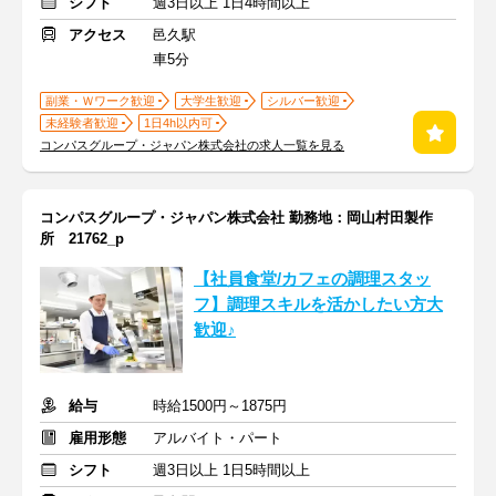
シフト
週3日以上 1日4時間以上
アクセス
邑久駅
車5分
副業・Ｗワーク歓迎
大学生歓迎
シルバー歓迎
未経験者歓迎
1日4h以内可
コンパスグループ・ジャパン株式会社の求人一覧を見る
コンパスグループ・ジャパン株式会社 勤務地：岡山村田製作
所 21762_p
【社員食堂/カフェの調理スタッ
フ】調理スキルを活かしたい方大
歓迎♪
給与
時給1500円～1875円
雇用形態
アルバイト・パート
シフト
週3日以上 1日5時間以上