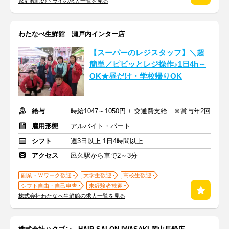
家庭教師のトライの求人一覧を見る
わたなべ生鮮館 瀬戸内インター店
【スーパーのレジスタッフ】＼超
簡単／ピピッとレジ操作♪1日4h～
OK★昼だけ・学校帰りOK
給与
時給1047～1050円 + 交通費支給 ※賞与年2回
雇用形態
アルバイト・パート
シフト
週3日以上 1日4時間以上
アクセス
邑久駅から車で2～3分
副業・Ｗワーク歓迎
大学生歓迎
高校生歓迎
シフト自由・自己申告
未経験者歓迎
株式会社わたなべ生鮮館の求人一覧を見る