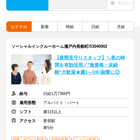
含まない
おすすめ
新着
時給
日給
月給
ソーシャルインクルーホーム瀬戸内長船町/53040902
【夜間見守りスタッフ】＼夜の時
間を有効活用／"無資格・未経
験"大歓迎★週1～OK!副業に◎
給与
日給1万7360円
雇用形態
アルバイト・パート
シフト
週1日以上
アクセス
香登駅
車5分
副業・Ｗワーク歓迎
大学生歓迎
シルバー歓迎