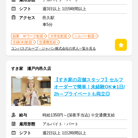
シフト
週3日以上 1日5時間以上
アクセス
邑久駅
車5分
副業・Ｗワーク歓迎
大学生歓迎
シルバー歓迎
主婦(夫)歓迎
交通費支給
コンパスグループ・ジャパン株式会社の求人一覧を見る
すき家 瀬戸内邑久店
【すき家の店舗スタッフ】セルフ
オーダーで簡単！未経験OK★1日/
2h～プライベートも両立◎
給与
時給1350円～(深夜手当込) ※交通費支給
雇用形態
アルバイト・パート
シフト
週2日以上 1日2時間以上