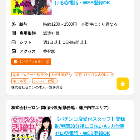
ける◎電話・WEB登録OK
給与
時給1200～1500円 ※案件により異なる
雇用形態
派遣社員
シフト
週1日以上 1日4時間以上
アクセス
香登駅
オンライン面接可
副業・Ｗワーク歓迎
大学生歓迎
短期（1ヶ月以内OK）
ネイル可
シルバー歓迎
株式会社ゼロンの求人一覧を見る
株式会社ゼロン 岡山出張所(勤務地：瀬戸内市エリア)
【パチンコ店受付スタッフ】登録
制/申請30分後に日払いも♪力仕事
ゼロ◎電話・WEB登録OK