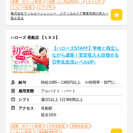
副業・Ｗワーク歓迎
短期（1ヶ月以内OK）
ネイル可
シルバー歓迎
ピアス可
株式会社ウィルエージェンシー メディカルケア事業本部の求人一
覧を見る
ハローズ 長船店 【１９２】
【ハローズSTAFF】学校と両立し
ながら成長！安定収入も目指せる
◎学生生活レベルUP♪
給与
時給1085～1385円以上 ※時間帯・部門による※交通費支給
雇用形態
アルバイト・パート
シフト
週2日以上 1日3時間以上
アクセス
長船駅
徒歩10分
副業・Ｗワーク歓迎
大学生歓迎
高校生歓迎
シルバー歓迎
未経験者歓迎