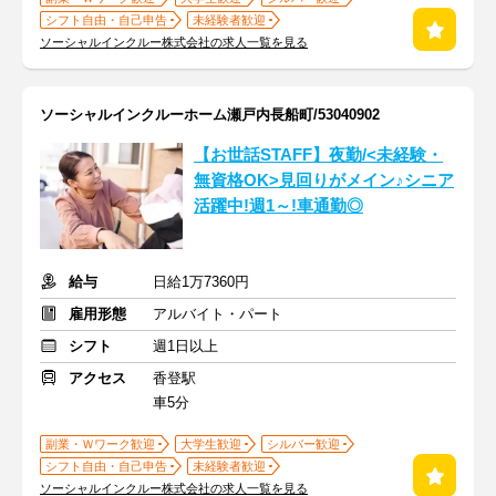
シフト自由・自己申告
未経験者歓迎
ソーシャルインクルー株式会社の求人一覧を見る
ソーシャルインクルーホーム瀬戸内長船町/53040902
【お世話STAFF】夜勤/<未経験・
無資格OK>見回りがメイン♪シニア
活躍中!週1～!車通勤◎
給与
日給1万7360円
雇用形態
アルバイト・パート
シフト
週1日以上
アクセス
香登駅
車5分
副業・Ｗワーク歓迎
大学生歓迎
シルバー歓迎
シフト自由・自己申告
未経験者歓迎
ソーシャルインクルー株式会社の求人一覧を見る