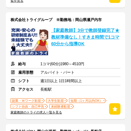
覧を見る
株式会社トライグループ ※勤務地：岡山県瀬戸内市
【家庭教師】3分で教師登録完了★
教材準備なし！すきま時間で1コマ
60分から指導OK
給与
1コマ(60分)1980～4510円
雇用形態
アルバイト・パート
シフト
週1日以上 1日1時間以上
アクセス
長船駅
副業・Ｗワーク歓迎
大学生歓迎
短期（1ヶ月以内OK）
シフト自由・自己申告
未経験者歓迎
家庭教師のトライの求人一覧を見る