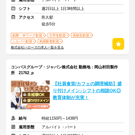
シフト
週2日以上 1日3時間以上
アクセス
邑久駅
徒歩5分
副業・Ｗワーク歓迎
大学生歓迎
高校生歓迎
シルバー歓迎
未経験者歓迎
株式会社ハローズの求人一覧を見る
コンパスグループ・ジャパン株式会社 勤務地：岡山村田製作
所 21762_p
【社員食堂/カフェの調理補助】盛
り付けメイン♪シフトの相談OK◎
教育体制が充実！
給与
時給1150円～1438円
雇用形態
アルバイト・パート