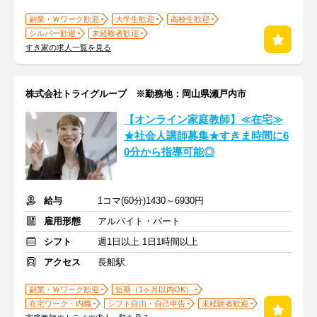
副業・Ｗワーク歓迎
大学生歓迎
高校生歓迎
シルバー歓迎
未経験者歓迎
すき家の求人一覧を見る
株式会社トライグループ ※勤務地：岡山県瀬戸内市
【オンライン家庭教師】≪在宅≫
★社会人講師募集★すきま時間に6
0分から指導可能◎
給与
1コマ(60分)1430～6930円
雇用形態
アルバイト・パート
シフト
週1日以上 1日1時間以上
アクセス
長船駅
副業・Ｗワーク歓迎
短期（1ヶ月以内OK）
在宅ワーク・内職
シフト自由・自己申告
未経験者歓迎