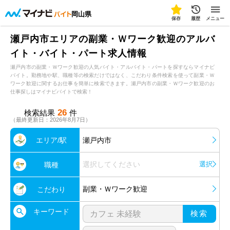
岡山県
保存
履歴
メニュー
瀬戸内市エリアの副業・Ｗワーク歓迎のアルバ
イト・バイト・パート求人情報
瀬戸内市の副業・Ｗワーク歓迎の人気バイト・アルバイト・パートを探すならマイナビ
バイト。勤務地や駅、職種等の検索だけではなく、こだわり条件検索を使って副業・Ｗ
ワーク歓迎に関するお仕事を簡単に検索できます。瀬戸内市の副業・Ｗワーク歓迎のお
仕事探しはマイナビバイトで検索！
26
検索結果
件
（最終更新日：2026年8月7日）
エリア/駅
瀬戸内市
選択してください
選択
職種
副業・Ｗワーク歓迎
こだわり
キーワード
検索