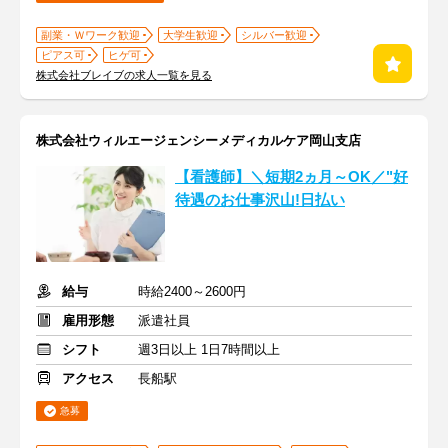
副業・Ｗワーク歓迎
大学生歓迎
シルバー歓迎
ピアス可
ヒゲ可
株式会社ブレイブの求人一覧を見る
株式会社ウィルエージェンシーメディカルケア岡山支店
【看護師】＼短期2ヵ月～OK／"好
待遇のお仕事沢山!日払い
給与
時給2400～2600円
雇用形態
派遣社員
シフト
週3日以上 1日7時間以上
アクセス
長船駅
急募