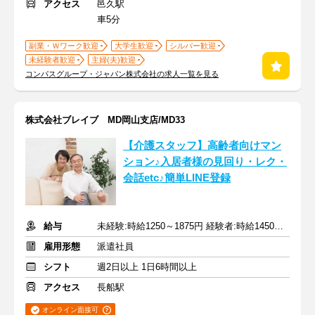
アクセス
邑久駅
車5分
副業・Ｗワーク歓迎
大学生歓迎
シルバー歓迎
未経験者歓迎
主婦(夫)歓迎
コンパスグループ・ジャパン株式会社の求人一覧を見る
株式会社ブレイブ MD岡山支店/MD33
【介護スタッフ】高齢者向けマン
ション♪入居者様の見回り・レク・
会話etc♪簡単LINE登録
給与
未経験:時給1250～1875円 経験者:時給1450～2175円+交通費全額
雇用形態
派遣社員
シフト
週2日以上 1日6時間以上
アクセス
長船駅
オンライン面接可