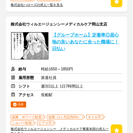
株式会社ハローズの求人一覧を見る
株式会社ウィルエージェンシーメディカルケア岡山支店
【グループホーム】定着率◎居心
地の良いあなたに合った職場に！
日払い
給与
時給1650～1850円
雇用形態
派遣社員
シフト
週3日以上 1日7時間以上
アクセス
長船駅
急募
副業・Ｗワーク歓迎
短期（1ヶ月以内OK）
ネイル可
シルバー歓迎
ピアス可
株式会社ウィルエージェンシー メディカルケア事業本部の求人一