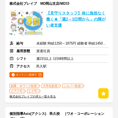
株式会社ブレイブ MD岡山支店/MD33
【見守りスタッフ】体に負担なく
働く★「週2～3日間から」の障が
い者支援
給与
未経験:時給1250～1875円 経験者:時給1450～2175円+交通費全額
雇用形態
派遣社員
シフト
週2日以上 1日6時間以上
アクセス
邑久駅
オンライン面接可
副業・Ｗワーク歓迎
大学生歓迎
シルバー歓迎
ピアス可
ヒゲ可
株式会社ブレイブの求人一覧を見る
個別指導Axis(アクシス) 邑久校 ［ワオ・コーポレーション