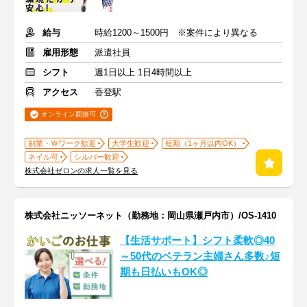
給与
時給1200～1500円 ※案件により異なる
雇用形態
派遣社員
シフト
週1日以上 1日4時間以上
アクセス
香登駅
オンライン面接可
副業・Ｗワーク歓迎
大学生歓迎
短期（1ヶ月以内OK）
ネイル可
シルバー歓迎
株式会社ゼロンの求人一覧を見る
株式会社ニッソーネット（勤務地：岡山県瀬戸内市）/OS-1410
【生活サポート】シフト柔軟◎40
～50代のベテラン主婦さん多数♪短
期も日払いもOK◎