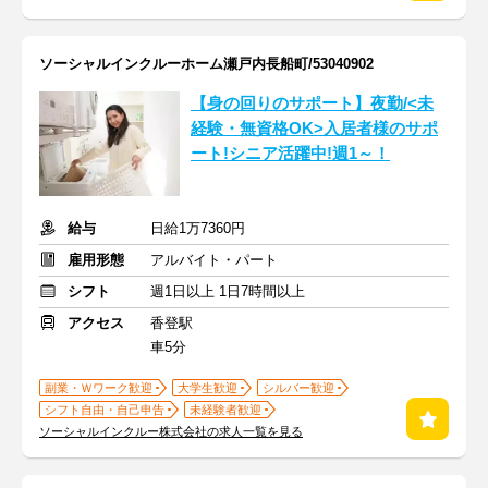
ソーシャルインクルーホーム瀬戸内長船町/53040902
【身の回りのサポート】夜勤/<未
経験・無資格OK>入居者様のサポ
ート!シニア活躍中!週1～！
給与
日給1万7360円
雇用形態
アルバイト・パート
シフト
週1日以上 1日7時間以上
アクセス
香登駅
車5分
副業・Ｗワーク歓迎
大学生歓迎
シルバー歓迎
シフト自由・自己申告
未経験者歓迎
ソーシャルインクルー株式会社の求人一覧を見る