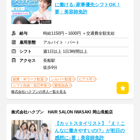
に働ける♪家事優先シフトOK！
要：美容師免許
給与
時給1150円～1600円 ＋交通費全額支給
雇用形態
アルバイト・パート
シフト
週1日以上 1日3時間以上
アクセス
長船駅
徒歩9分
副業・Ｗワーク歓迎
シルバー歓迎
ピアス可
シフト自由・自己申告
髪色自由
株式会社ハクブンの求人一覧を見る
株式会社ハクブン HAIR SALON IWASAKI 岡山長船店
【カットスタイリスト】「え！こ
んなに働きやすいの!?」が初日の
感想に♪要：美容師免許