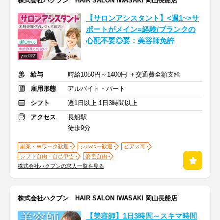
株式会社ハクブン HAIR SALON IWASAKI 岡山長船店
【サロンアシスタント】<週1~>サ
ポートがメイン=経験/ブランクの
心配不要◎要：美容師免許
給与
時給1050円～1400円 ＋交通費全額支給
雇用形態
アルバイト・パート
シフト
週1日以上 1日3時間以上
アクセス
長船駅
徒歩9分
副業・Ｗワーク歓迎
シルバー歓迎
ピアス可
シフト自由・自己申告
髪色自由
株式会社ハクブンの求人一覧を見る
株式会社ハクブン HAIR SALON IWASAKI 岡山長船店
【美容師】1日3時間～スキマ時間