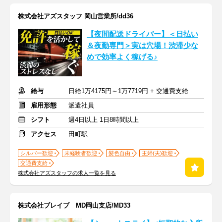
株式会社アズスタッフ 岡山営業所/dd36
【夜間配送ドライバー】＜日払い
＆夜勤専門＞実は穴場！渋滞少な
めで効率よく稼げる♪
給与
日給1万4175円～1万7719円 + 交通費支給
雇用形態
派遣社員
シフト
週4日以上 1日8時間以上
アクセス
田町駅
シルバー歓迎
未経験者歓迎
髪色自由
主婦(夫)歓迎
交通費支給
株式会社アズスタッフの求人一覧を見る
株式会社ブレイブ MD岡山支店/MD33