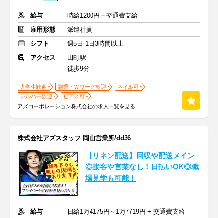
給与
時給1200円＋交通費支給
雇用形態
派遣社員
シフト
週5日 1日3時間以上
アクセス
田町駅
徒歩9分
大学生歓迎
副業・Ｗワーク歓迎
ネイル可
シルバー歓迎
ピアス可
アズコーポレーション株式会社の求人一覧を見る
株式会社アズスタッフ 岡山営業所/dd36
【リネン配送】回収や配送メイン
◎接客や営業なし！日払いOK◎職
場見学も可能！
給与
日給1万4175円～1万7719円 + 交通費支給