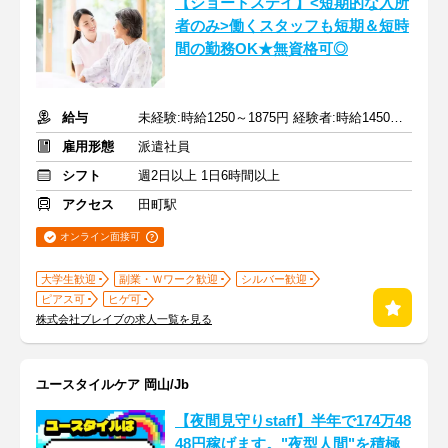
【ショートステイ】<短期的な入所
者のみ>働くスタッフも短期＆短時
間の勤務OK★無資格可◎
給与
未経験:時給1250～1875円 経験者:時給1450～2175円+交通費全額
雇用形態
派遣社員
シフト
週2日以上 1日6時間以上
アクセス
田町駅
オンライン面接可
大学生歓迎
副業・Ｗワーク歓迎
シルバー歓迎
ピアス可
ヒゲ可
株式会社ブレイブの求人一覧を見る
ユースタイルケア 岡山/Jb
【夜間見守りstaff】半年で174万48
48円稼げます。"夜型人間"を積極