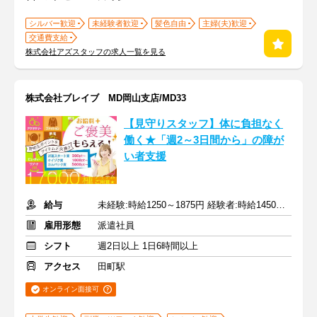
シルバー歓迎
未経験者歓迎
髪色自由
主婦(夫)歓迎
交通費支給
株式会社アズスタッフの求人一覧を見る
株式会社ブレイブ MD岡山支店/MD33
【見守りスタッフ】体に負担なく
働く★「週2～3日間から」の障が
い者支援
給与
未経験:時給1250～1875円 経験者:時給1450～2175円+交通費全額
雇用形態
派遣社員
シフト
週2日以上 1日6時間以上
アクセス
田町駅
オンライン面接可