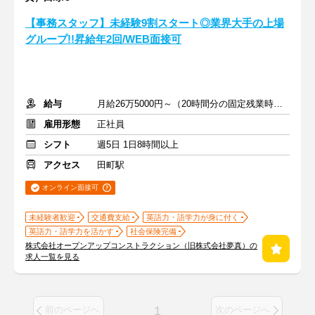
【事務スタッフ】未経験9割スタート◎業界大手の上場
グループ!!昇給年2回/WEB面接可
給与
月給26万5000円～（20時間分の固定残業時間代を含む）
雇用形態
正社員
シフト
週5日 1日8時間以上
アクセス
田町駅
オンライン面接可
未経験者歓迎
交通費支給
英語力・語学力が身に付く
英語力・語学力を活かす
社会保険完備
株式会社オープンアップコンストラクション（旧株式会社夢真）の
求人一覧を見る
1
前のページへ
次のページへ