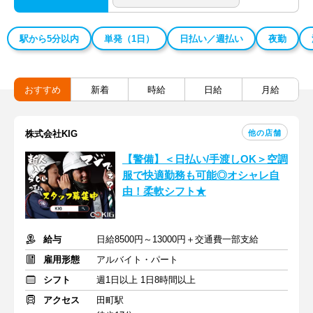
駅から5分以内
単発（1日）
日払い／週払い
夜勤
おすすめ
新着
時給
日給
月給
他の店舗
株式会社KIG
【警備】＜日払い/手渡しOK＞空調
服で快適勤務も可能◎オシャレ自
由！柔軟シフト★
給与
日給8500円～13000円＋交通費一部支給
雇用形態
アルバイト・パート
シフト
週1日以上 1日8時間以上
アクセス
田町駅