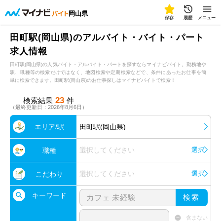
岡山県
保存
履歴
メニュー
田町駅(岡山県)のアルバイト・バイト・パート
求人情報
田町駅(岡山県)の人気バイト・アルバイト・パートを探すならマイナビバイト。勤務地や
駅、職種等の検索だけではなく、地図検索や定期検索などで、条件にあったお仕事を簡
単に検索できます。田町駅(岡山県)のお仕事探しはマイナビバイトで検索！
23
検索結果
件
（最終更新日：2026年8月6日）
エリア/駅
田町駅(岡山県)
選択してください
選択
職種
選択してください
選択
こだわり
キーワード
検索
含まない