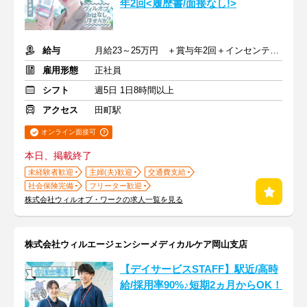
年2回<履歴書/面接なし!>
給与
月給23～25万円 ＋賞与年2回＋インセンティブ＋交通費
雇用形態
正社員
シフト
週5日 1日8時間以上
アクセス
田町駅
オンライン面接可
本日、掲載終了
未経験者歓迎
主婦(夫)歓迎
交通費支給
社会保険完備
フリーター歓迎
株式会社ウィルオブ・ワークの求人一覧を見る
株式会社ウィルエージェンシーメディカルケア岡山支店
【デイサービスSTAFF】駅近/高時
給/採用率90%♪短期2ヵ月からOK！