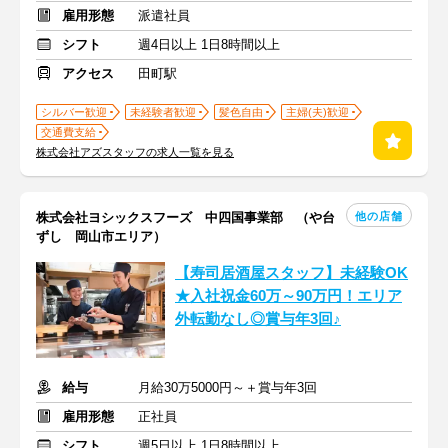
雇用形態
派遣社員
シフト
週4日以上 1日8時間以上
アクセス
田町駅
シルバー歓迎
未経験者歓迎
髪色自由
主婦(夫)歓迎
交通費支給
株式会社アズスタッフの求人一覧を見る
他の店舗
株式会社ヨシックスフーズ 中四国事業部 （や台
ずし 岡山市エリア）
【寿司居酒屋スタッフ】未経験OK
★入社祝金60万～90万円！エリア
外転勤なし◎賞与年3回♪
給与
月給30万5000円～＋賞与年3回
雇用形態
正社員
シフト
週5日以上 1日8時間以上