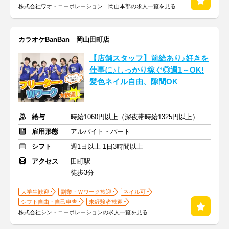
株式会社ワオ・コーポレーション 岡山本部の求人一覧を見る
カラオケBanBan 岡山田町店
【店舗スタッフ】前給あり♪好きを
仕事に♪しっかり稼ぐ◎週1～OK!
髪色ネイル自由、隙間OK
給与
時給1060円以上（深夜帯時給1325円以上） ＋交通費支給
雇用形態
アルバイト・パート
シフト
週1日以上 1日3時間以上
アクセス
田町駅
徒歩3分
大学生歓迎
副業・Ｗワーク歓迎
ネイル可
シフト自由・自己申告
未経験者歓迎
株式会社シン・コーポレーションの求人一覧を見る