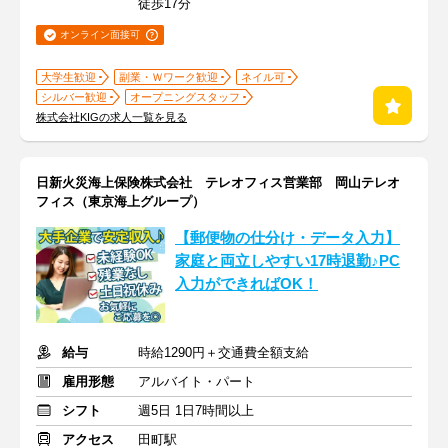
徒歩17分
オンライン面接可
大学生歓迎
副業・Ｗワーク歓迎
ネイル可
シルバー歓迎
オープニングスタッフ
株式会社KIGの求人一覧を見る
日新火災海上保険株式会社 テレオフィス営業部 岡山テレオ
フィス（東京海上グループ）
【郵便物の仕分け・データ入力】
家庭と両立しやすい17時退勤♪PC
入力ができればOK！
給与
時給1290円＋交通費全額支給
雇用形態
アルバイト・パート
シフト
週5日 1日7時間以上
アクセス
田町駅