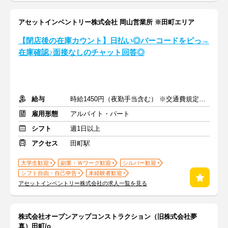
アセットインベントリー株式会社 岡山営業所 ※田町エリア
【閉店後の在庫カウント】日払い◎バーコードをピっ→
在庫確認♪面接なしのチャット回答◎
給与
時給1450円（夜勤手当含む） ※交通費規定内支給
雇用形態
アルバイト・パート
シフト
週1日以上
アクセス
田町駅
大学生歓迎
副業・Ｗワーク歓迎
シルバー歓迎
シフト自由・自己申告
未経験者歓迎
アセットインベントリー株式会社の求人一覧を見る
株式会社オープンアップコンストラクション（旧株式会社夢
真）田町/o