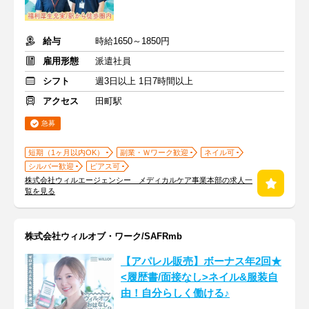
給与
時給1650～1850円
雇用形態
派遣社員
シフト
週3日以上 1日7時間以上
アクセス
田町駅
急募
短期（1ヶ月以内OK）
副業・Ｗワーク歓迎
ネイル可
シルバー歓迎
ピアス可
株式会社ウィルエージェンシー メディカルケア事業本部の求人一
覧を見る
株式会社ウィルオブ・ワーク/SAFRmb
【アパレル販売】ボーナス年2回★
<履歴書/面接なし>ネイル&服装自
由！自分らしく働ける♪