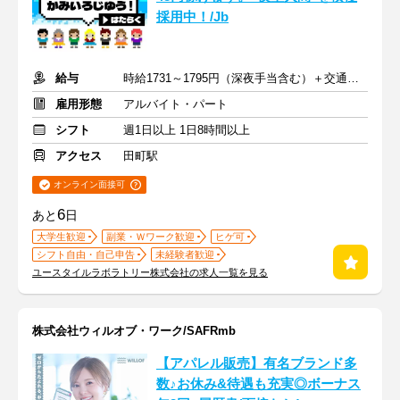
採用中！/Jb
給与
時給1731～1795円（深夜手当含む）＋交通費支給
雇用形態
アルバイト・パート
シフト
週1日以上 1日8時間以上
アクセス
田町駅
オンライン面接可
6
あと
日
大学生歓迎
副業・Ｗワーク歓迎
ヒゲ可
シフト自由・自己申告
未経験者歓迎
ユースタイルラボラトリー株式会社の求人一覧を見る
株式会社ウィルオブ・ワーク/SAFRmb
【アパレル販売】有名ブランド多
数♪お休み&待遇も充実◎ボーナス