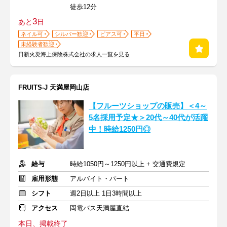
徒歩12分
3
あと
日
ネイル可
シルバー歓迎
ピアス可
平日
未経験者歓迎
日新火災海上保険株式会社の求人一覧を見る
FRUITS-J 天満屋岡山店
【フルーツショップの販売】＜4～
5名採用予定★＞20代～40代が活躍
中！時給1250円◎
給与
時給1050円～1250円以上 + 交通費規定
雇用形態
アルバイト・パート
シフト
週2日以上 1日3時間以上
アクセス
岡電バス天満屋直結
本日、掲載終了