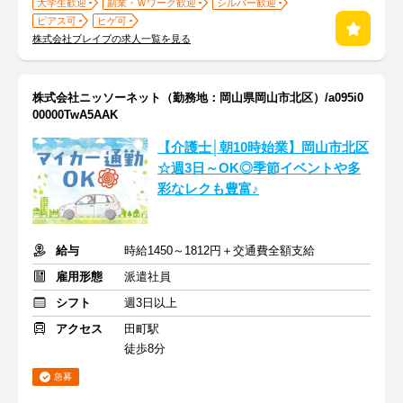
大学生歓迎
副業・Ｗワーク歓迎
シルバー歓迎
ピアス可
ヒゲ可
株式会社ブレイブの求人一覧を見る
株式会社ニッソーネット（勤務地：岡山県岡山市北区）/a095i0
00000TwA5AAK
【介護士│朝10時始業】岡山市北区
☆週3日～OK◎季節イベントや多
彩なレクも豊富♪
給与
時給1450～1812円＋交通費全額支給
雇用形態
派遣社員
シフト
週3日以上
アクセス
田町駅
徒歩8分
急募