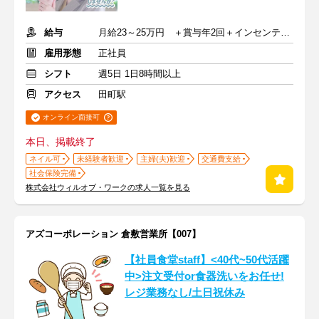
給与
月給23～25万円 ＋賞与年2回＋インセンティブ＋交通費
雇用形態
正社員
シフト
週5日 1日8時間以上
アクセス
田町駅
オンライン面接可
本日、掲載終了
ネイル可
未経験者歓迎
主婦(夫)歓迎
交通費支給
社会保険完備
株式会社ウィルオブ・ワークの求人一覧を見る
アズコーポレーション 倉敷営業所【007】
【社員食堂staff】<40代~50代活躍
中>注文受付or食器洗いをお任せ!
レジ業務なし/土日祝休み