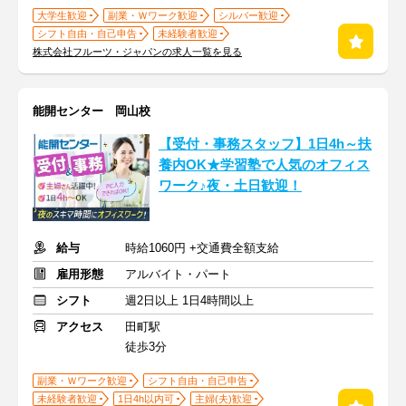
大学生歓迎
副業・Ｗワーク歓迎
シルバー歓迎
シフト自由・自己申告
未経験者歓迎
株式会社フルーツ・ジャパンの求人一覧を見る
能開センター 岡山校
【受付・事務スタッフ】1日4h～扶
養内OK★学習塾で人気のオフィス
ワーク♪夜・土日歓迎！
給与
時給1060円 +交通費全額支給
雇用形態
アルバイト・パート
シフト
週2日以上 1日4時間以上
アクセス
田町駅
徒歩3分
副業・Ｗワーク歓迎
シフト自由・自己申告
未経験者歓迎
1日4h以内可
主婦(夫)歓迎