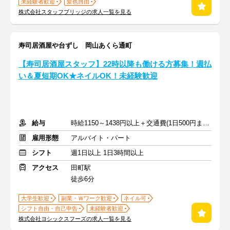
未経験者歓迎
髪色自由
株式会社スタッフブリッジの求人一覧を見る
寿司居酒屋や台ずし 岡山あくら通町
【寿司居酒屋スタッフ】22時以降も働ける方募集！週払
い＆夏短期OK★ネイルOK！未経験歓迎
給与
時給1150～1438円以上＋交通費(1日500円まで※定期のある方も)
雇用形態
アルバイト・パート
シフト
週1日以上 1日3時間以上
アクセス
田町駅
徒歩6分
大学生歓迎
副業・Ｗワーク歓迎
ネイル可
シフト自由・自己申告
未経験者歓迎
株式会社ヨシックスフーズの求人一覧を見る