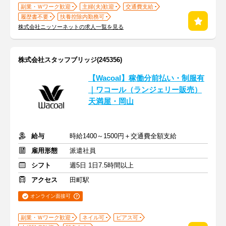
副業・Ｗワーク歓迎
主婦(夫)歓迎
交通費支給
履歴書不要
扶養控除内勤務可
株式会社ニッソーネットの求人一覧を見る
株式会社スタッフブリッジ(245356)
【Wacoal】稼働分前払い・制服有
｜ワコール（ランジェリー販売）
天満屋・岡山
給与
時給1400～1500円＋交通費全額支給
雇用形態
派遣社員
シフト
週5日 1日7.5時間以上
アクセス
田町駅
オンライン面接可
副業・Ｗワーク歓迎
ネイル可
ピアス可