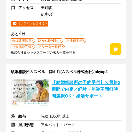
アクセス
田町駅
徒歩6分
オンライン面接可
4
あと
日
未経験者歓迎
駅から5分以内
交通費支給
社会保険完備
フリーター歓迎
株式会社ヨシックスフーズの求人一覧を見る
結婚相談所ムスベル 岡山店(ムスベル株式会社)/okyap2
【結婚相談所の予約受付】＼最短2
週間で内定／経験・年齢不問◎時
間選択OK！婚活サポート
給与
時給 1050円以上
雇用形態
アルバイト・パート