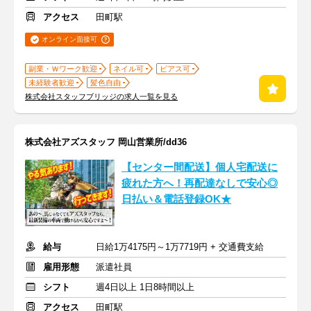
アクセス
田町駅
オンライン面接可
副業・Ｗワーク歓迎
ネイル可
ピアス可
未経験者歓迎
髪色自由
株式会社スタッフブリッジの求人一覧を見る
株式会社アズスタッフ 岡山営業所/dd36
【センター間配送】個人宅配送に
疲れた方へ！再配達なしで安心◎
日払い＆電話登録OK★
給与
日給1万4175円～1万7719円 + 交通費支給
雇用形態
派遣社員
シフト
週4日以上 1日8時間以上
アクセス
田町駅