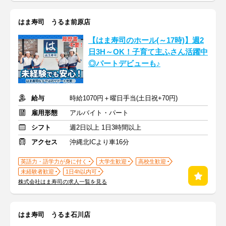
はま寿司 うるま前原店
【はま寿司のホール(～17時)】週2
日3H～OK！子育て主ふさん活躍中
◎パートデビューも♪
給与
時給1070円＋曜日手当(土日祝+70円)
雇用形態
アルバイト・パート
シフト
週2日以上 1日3時間以上
アクセス
沖縄北ICより車16分
英語力・語学力が身に付く
大学生歓迎
高校生歓迎
未経験者歓迎
1日4h以内可
株式会社はま寿司の求人一覧を見る
はま寿司 うるま石川店