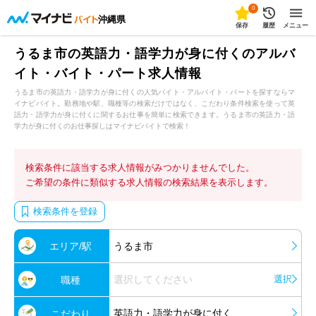
0
沖縄県
保存
履歴
メニュー
うるま市の英語力・語学力が身に付くのアルバ
イト・バイト・パート求人情報
うるま市の英語力・語学力が身に付くの人気バイト・アルバイト・パートを探すならマ
イナビバイト。勤務地や駅、職種等の検索だけではなく、こだわり条件検索を使って英
語力・語学力が身に付くに関するお仕事を簡単に検索できます。うるま市の英語力・語
学力が身に付くのお仕事探しはマイナビバイトで検索！
検索条件に該当する求人情報がみつかりませんでした。
ご希望の条件に類似する求人情報の検索結果を表示します。
検索条件を登録
エリア/駅
うるま市
選択してください
選択
職種
英語力・語学力が身に付く
こだわり