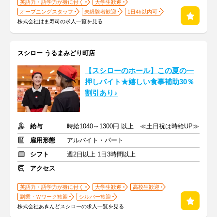
英語力・語学力が身に付く
大学生歓迎
オープニングスタッフ
未経験者歓迎
1日4h以内可
株式会社はま寿司の求人一覧を見る
スシロー うるまみどり町店
【スシローのホール】この夏の一
押しバイト★嬉しい食事補助30％
割引あり♪
給与
時給1040～1300円 以上 ≪土日祝は時給UP≫
雇用形態
アルバイト・パート
シフト
週2日以上 1日3時間以上
アクセス
英語力・語学力が身に付く
大学生歓迎
高校生歓迎
副業・Ｗワーク歓迎
シルバー歓迎
株式会社あきんどスシローの求人一覧を見る