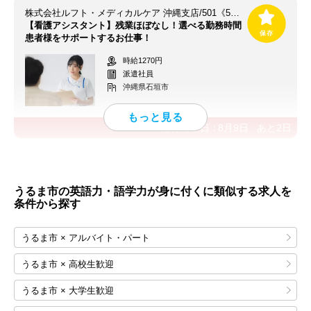
株式会社ルフト・メディカルケア 沖縄支店/501《501★CJJ》
【看護アシスタント】残業ほぼなし！選べる勤務時間
患者様をサポートするお仕事！
時給1270円
派遣社員
沖縄県石垣市
応募終了日：
8月9日
あと
2
日
うるま市の英語力・語学力が身に付くに類似する求人を
条件から探す
うるま市 × アルバイト・パート
うるま市 × 高校生歓迎
うるま市 × 大学生歓迎