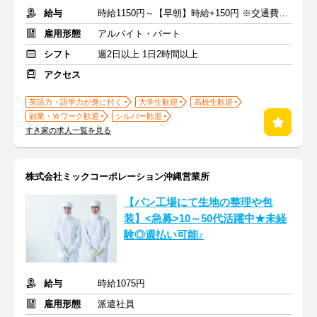
給与
時給1150円～【早朝】時給+150円 ※交通費支給
雇用形態
アルバイト・パート
シフト
週2日以上 1日2時間以上
アクセス
英語力・語学力が身に付く
大学生歓迎
高校生歓迎
副業・Ｗワーク歓迎
シルバー歓迎
すき家の求人一覧を見る
株式会社ミックコーポレーション沖縄営業所
【パン工場にて生地の整理や包
装】<急募>10～50代活躍中★未経
験◎週払い可能♪
給与
時給1075円
雇用形態
派遣社員