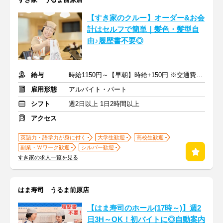
【すき家のクルー】オーダー&お会
計はセルフで簡単｜髪色・髪型自
由♪履歴書不要◎
給与
時給1150円～【早朝】時給+150円 ※交通費支給
雇用形態
アルバイト・パート
シフト
週2日以上 1日2時間以上
アクセス
英語力・語学力が身に付く
大学生歓迎
高校生歓迎
副業・Ｗワーク歓迎
シルバー歓迎
すき家の求人一覧を見る
はま寿司 うるま前原店
【はま寿司のホール(17時～)】週2
日3H～OK！初バイトに◎自動案内