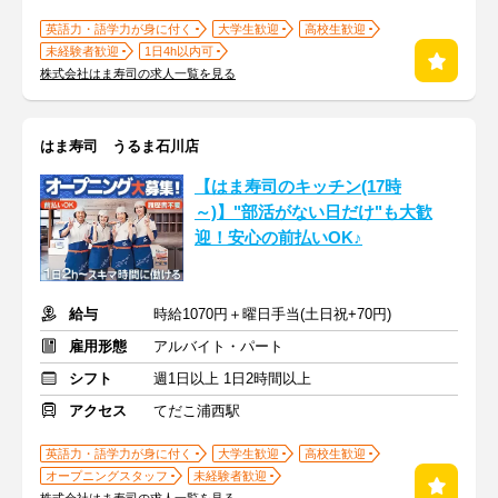
英語力・語学力が身に付く
大学生歓迎
高校生歓迎
未経験者歓迎
1日4h以内可
株式会社はま寿司の求人一覧を見る
はま寿司 うるま石川店
【はま寿司のキッチン(17時
～)】"部活がない日だけ"も大歓
迎！安心の前払いOK♪
給与
時給1070円＋曜日手当(土日祝+70円)
雇用形態
アルバイト・パート
シフト
週1日以上 1日2時間以上
アクセス
てだこ浦西駅
英語力・語学力が身に付く
大学生歓迎
高校生歓迎
オープニングスタッフ
未経験者歓迎