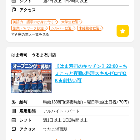
シフト
週2日以上 1日2時間以上
アクセス
英語力・語学力が身に付く
大学生歓迎
副業・Ｗワーク歓迎
シルバー歓迎
未経験者歓迎
すき家の求人一覧を見る
はま寿司 うるま石川店
【はま寿司のキッチン】22:00～ち
ょこっと夜勤♪料理スキルゼロでO
K★前払い可
給与
時給1338円(深夜時給)＋曜日手当(土日祝+70円)
雇用形態
アルバイト・パート
シフト
週1日以上 1日2時間以上
アクセス
てだこ浦西駅