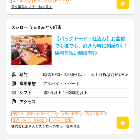
ネイル可
ピアス可
ヒゲ可
天久園芸の求人一覧を見る
スシロー うるまみどり町店
【バックヤード・仕込み】お盆前
でも後でも、好きな時に開始OK！
給与前払い制度有◎
給与
時給1040～1300円 以上 ≪土日祝は時給UP≫
雇用形態
アルバイト・パート
シフト
週2日以上 1日3時間以上
アクセス
英語力・語学力が身に付く
大学生歓迎
高校生歓迎
副業・Ｗワーク歓迎
シルバー歓迎
株式会社あきんどスシローの求人一覧を見る