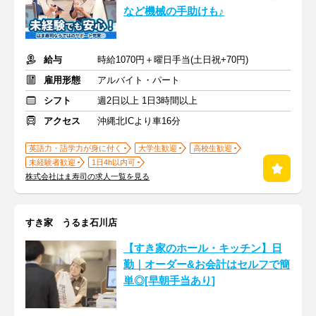
など機械の手助けも♪
給与
時給1070円＋曜日手当(土日祝+70円)
雇用形態
アルバイト・パート
シフト
週2日以上 1日3時間以上
アクセス
沖縄北ICより車16分
英語力・語学力が身に付く
大学生歓迎
高校生歓迎
未経験者歓迎
1日4h以内可
株式会社はま寿司の求人一覧を見る
すき家 うるま石川店
【すき家のホール・キッチン】日
勤｜オーダー&お会計はセルフで簡
単◎[早朝手当あり]