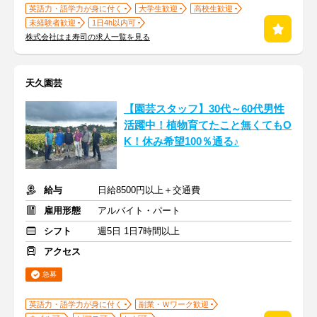
英語力・語学力が身に付く
大学生歓迎
高校生歓迎
未経験者歓迎
1日4h以内可
株式会社はま寿司の求人一覧を見る
天久園芸
【園芸スタッフ】30代～60代男性
活躍中！植物育てたこと無くてもO
K！休み希望100％通る♪
給与
日給8500円以上＋交通費
雇用形態
アルバイト・パート
シフト
週5日 1日7時間以上
アクセス
急募
英語力・語学力が身に付く
副業・Ｗワーク歓迎