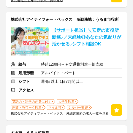
株式会社はま寿司の求人一覧を見る
株式会社アイティフォー・ベックス ※勤務地：うるま市役所
【サポート担当】＼安定の市役所
勤務♪／未経験◎あなたの気配りが
活かせる♪シフト相談OK
給与
時給1200円～＋交通費別途一部支給
雇用形態
アルバイト・パート
シフト
週4日以上 1日7時間以上
アクセス
英語力・語学力が身に付く
大学生歓迎
副業・Ｗワーク歓迎
ネイル可
シルバー歓迎
株式会社アイティフォー・ベックス 沖縄営業所の求人一覧を見る
すき家 うるま前原店