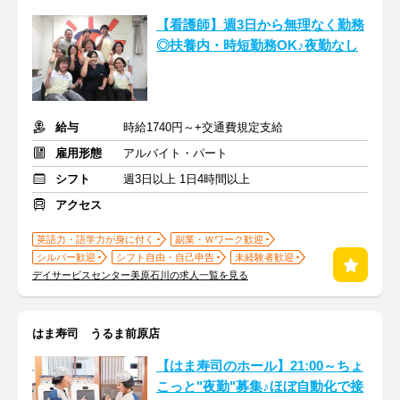
【看護師】週3日から無理なく勤務
◎扶養内・時短勤務OK♪夜勤なし
給与
時給1740円～+交通費規定支給
雇用形態
アルバイト・パート
シフト
週3日以上 1日4時間以上
アクセス
英語力・語学力が身に付く
副業・Ｗワーク歓迎
シルバー歓迎
シフト自由・自己申告
未経験者歓迎
デイサービスセンター美原石川の求人一覧を見る
はま寿司 うるま前原店
【はま寿司のホール】21:00～ちょ
こっと"夜勤"募集♪ほぼ自動化で接