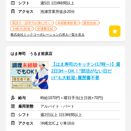
シフト
週5日 1日8時間以上
アクセス
泡瀬営業所徒歩20分
英語力・語学力が身に付く
未経験者歓迎
髪色自由
主婦(夫)歓迎
交通費支給
株式会社ミックコーポレーションの求人一覧を見る
はま寿司 うるま前原店
【はま寿司のキッチン(17時～)】週
2日3H～OK！"部活がない日だ
け"も大歓迎♪履歴書不要
給与
時給1070円＋曜日手当(土日祝+70円)
雇用形態
アルバイト・パート
シフト
週2日以上 1日3時間以上
アクセス
沖縄北ICより車16分