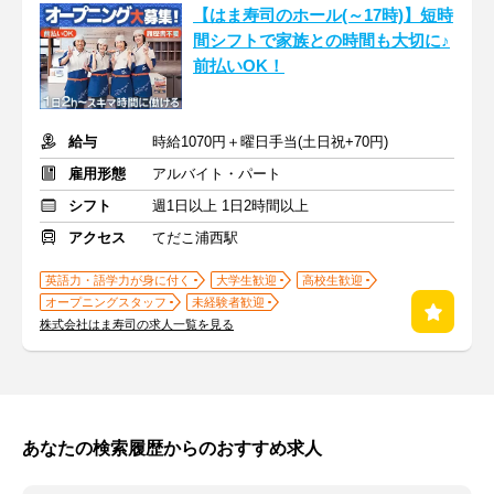
【はま寿司のホール(～17時)】短時
間シフトで家族との時間も大切に♪
前払いOK！
給与
時給1070円＋曜日手当(土日祝+70円)
雇用形態
アルバイト・パート
シフト
週1日以上 1日2時間以上
アクセス
てだこ浦西駅
英語力・語学力が身に付く
大学生歓迎
高校生歓迎
オープニングスタッフ
未経験者歓迎
株式会社はま寿司の求人一覧を見る
あなたの検索履歴からのおすすめ求人