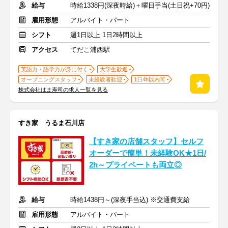
給与
時給1338円(深夜時給)＋曜日手当(土日祝+70円)
雇用形態
アルバイト・パート
シフト
週1日以上 1日2時間以上
アクセス
てだこ浦西駅
英語力・語学力が身に付く
大学生歓迎
オープニングスタッフ
未経験者歓迎
1日4h以内可
株式会社はま寿司の求人一覧を見る
すき家 うるま石川店
【すき家の店舗スタッフ】セルフ
オーダーで簡単！未経験OK★1日/
2h～プライベートも両立◎
給与
時給1438円～(深夜手当込) ※交通費支給
雇用形態
アルバイト・パート