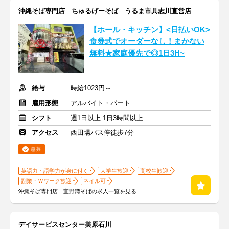
沖縄そば専門店 ちゅるげーそば うるま市具志川直営店
【ホール・キッチン】<日払いOK>
食券式でオーダーなし！まかない
無料★家庭優先で◎1日3H~
給与
時給1023円～
雇用形態
アルバイト・パート
シフト
週1日以上 1日3時間以上
アクセス
西田場バス停徒歩7分
急募
英語力・語学力が身に付く
大学生歓迎
高校生歓迎
副業・Ｗワーク歓迎
ネイル可
沖縄そば専門店 宜野湾そばの求人一覧を見る
デイサービスセンター美原石川