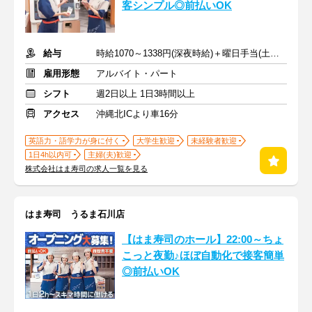
客シンプル◎前払いOK
給与
時給1070～1338円(深夜時給)＋曜日手当(土日祝+70円)
雇用形態
アルバイト・パート
シフト
週2日以上 1日3時間以上
アクセス
沖縄北ICより車16分
英語力・語学力が身に付く
大学生歓迎
未経験者歓迎
1日4h以内可
主婦(夫)歓迎
株式会社はま寿司の求人一覧を見る
はま寿司 うるま石川店
【はま寿司のホール】22:00～ちょ
こっと夜勤♪ほぼ自動化で接客簡単
◎前払いOK