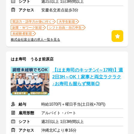
シフト
週2日以上 1日3時間以上
アクセス
安慶名交差点徒歩3分
英語力・語学力が身に付く
大学生歓迎
副業・Ｗワーク歓迎
シフト自由・自己申告
未経験者歓迎
株式会社富士達の求人一覧を見る
はま寿司 うるま前原店
【はま寿司のキッチン(～17時)】週
2日3H～OK！家事と両立ラクラク
♪お寿司も握らず簡単◎
給与
時給1070円＋曜日手当(土日祝+70円)
雇用形態
アルバイト・パート
シフト
週2日以上 1日3時間以上
アクセス
沖縄北ICより車16分