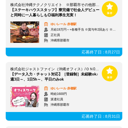
株式会社沖縄テクノクリエイト ※那覇市その他那覇市エリア
【ステーキハウススタッフ】寮完備で社会人デビュー
と同時に一人暮らしも◎福利厚生充実！
ゆいレール
赤嶺駅
月給19万円～+各種手当 ※賞与年2回あり ※残業代別途支給
正社員
沖縄県那覇市
応募終了日：
8月27日
株式会社ジャストファイン（沖縄オフィス）/ＯＮ0001
【データ入力・チャット対応】［登録制］未経験ok♪
週3日～、1日5h～、平日のみok
ゆいレール
赤嶺駅
時給1600円
派遣社員
沖縄県那覇市
応募終了日：
8月31日