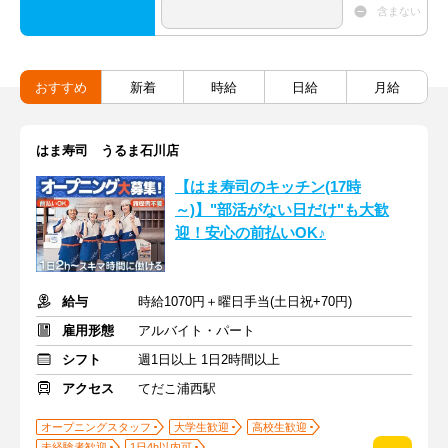
含まない
おすすめ
新着
時給
日給
月給
はま寿司 うるま石川店
【はま寿司のキッチン(17時
～)】"部活がない日だけ"も大歓
迎！安心の前払いOK♪
給与
時給1070円＋曜日手当(土日祝+70円)
雇用形態
アルバイト・パート
シフト
週1日以上 1日2時間以上
アクセス
てだこ浦西駅
オープニングスタッフ
大学生歓迎
高校生歓迎
未経験者歓迎
1日4h以内可