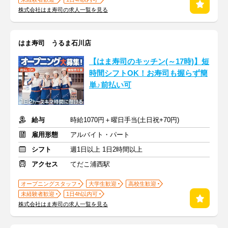
株式会社はま寿司の求人一覧を見る
はま寿司 うるま石川店
【はま寿司のキッチン(～17時)】短
時間シフトOK！お寿司も握らず簡
単♪前払い可
給与
時給1070円＋曜日手当(土日祝+70円)
雇用形態
アルバイト・パート
シフト
週1日以上 1日2時間以上
アクセス
てだこ浦西駅
オープニングスタッフ
大学生歓迎
高校生歓迎
未経験者歓迎
1日4h以内可
株式会社はま寿司の求人一覧を見る