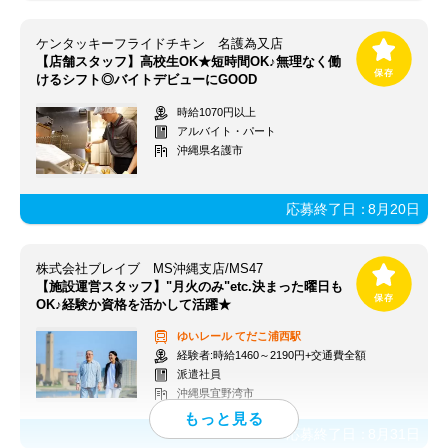
ケンタッキーフライドチキン 名護為又店
【店舗スタッフ】高校生OK★短時間OK♪無理なく働
けるシフト◎バイトデビューにGOOD
時給1070円以上
アルバイト・パート
沖縄県名護市
応募終了日：
8月20日
株式会社ブレイブ MS沖縄支店/MS47
【施設運営スタッフ】"月火のみ"etc.決まった曜日も
OK♪経験か資格を活かして活躍★
ゆいレール
てだこ浦西駅
経験者:時給1460～2190円+交通費全額
派遣社員
沖縄県宜野湾市
応募終了日：
8月31日