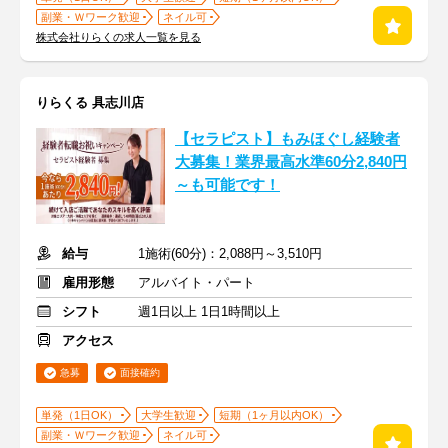
副業・Ｗワーク歓迎
ネイル可
株式会社りらくの求人一覧を見る
りらくる 具志川店
【セラピスト】もみほぐし経験者
大募集！業界最高水準60分2,840円
～も可能です！
給与
1施術(60分)：2,088円～3,510円
雇用形態
アルバイト・パート
シフト
週1日以上 1日1時間以上
アクセス
急募
面接確約
単発（1日OK）
大学生歓迎
短期（1ヶ月以内OK）
副業・Ｗワーク歓迎
ネイル可