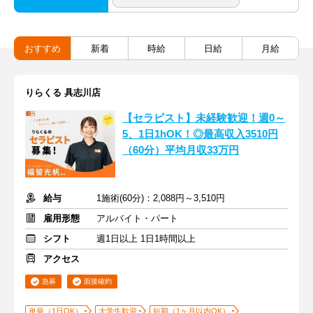
おすすめ
新着
時給
日給
月給
りらくる 具志川店
【セラピスト】未経験歓迎！週0～
5、1日1hOK！◎最高収入3510円
（60分）平均月収33万円
給与
1施術(60分)：2,088円～3,510円
雇用形態
アルバイト・パート
シフト
週1日以上 1日1時間以上
アクセス
急募
面接確約
単発（1日OK）
大学生歓迎
短期（1ヶ月以内OK）