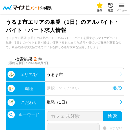
沖縄県
保存
履歴
メニュー
うるま市エリアの単発（1日）のアルバイト・
バイト・パート求人情報
うるま市で単発（1日）の人気バイト・アルバイト・パートを探すならマイナビバイト。
単発（1日）のバイトを探す際は、仕事内容をふまえた給与や日払いの有無が重要なの
で、希望の給与や支払方法でバイトを探せる給与検索を活用しましょう！
2
検索結果
件
（最終更新日：2026年8月7日）
エリア/駅
うるま市
選択してください
選択
職種
単発（1日）
こだわり
キーワード
検索
含まない