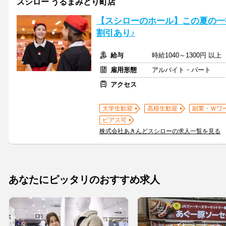
スシロー うるまみどり町店
【スシローのホール】この夏の一
割引あり♪
給与
時給1040～1300円 以
雇用形態
アルバイト・パート
アクセス
大学生歓迎
高校生歓迎
副業・Ｗワ
ピアス可
株式会社あきんどスシローの求人一覧を見る
あなたにピッタリのおすすめ求人