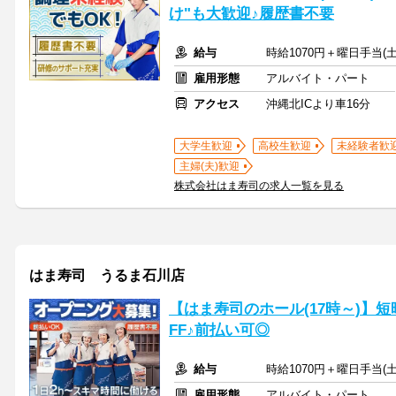
け"も大歓迎♪履歴書不要
給与
時給1070円＋曜日手当(土
雇用形態
アルバイト・パート
アクセス
沖縄北ICより車16分
大学生歓迎
高校生歓迎
未経験者歓
主婦(夫)歓迎
株式会社はま寿司の求人一覧を見る
はま寿司 うるま石川店
【はま寿司のホール(17時～)】短
FF♪前払い可◎
給与
時給1070円＋曜日手当(土
雇用形態
アルバイト・パート