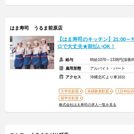
はま寿司 うるま前原店
【はま寿司のキッチン】21:00～
ロで大丈夫★前払いOK！
給与
時給1070～1338円(深
雇用形態
アルバイト・パート
アクセス
沖縄北ICより車16分
大学生歓迎
未経験者歓迎
1日4h以
留学生歓迎
株式会社はま寿司の求人一覧を見る