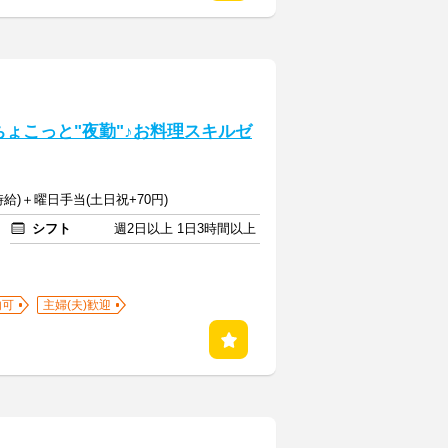
ちょこっと"夜勤"♪お料理スキルゼ
夜時給)＋曜日手当(土日祝+70円)
シフト
週2日以上 1日3時間以上
内可
主婦(夫)歓迎