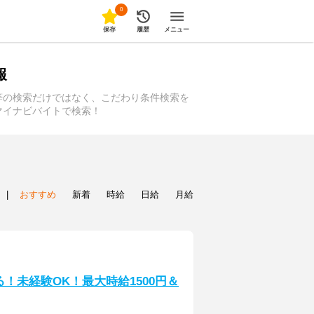
0
保存
履歴
メニュー
報
等の検索だけではなく、こだわり条件検索を
マイナビバイトで検索！
|
おすすめ
新着
時給
日給
月給
！未経験OK！最大時給1500円＆