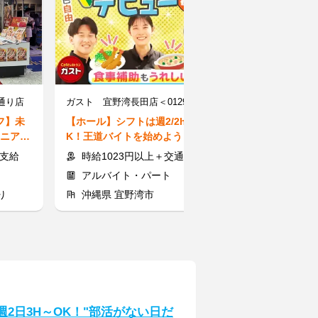
通り店
ガスト 宜野湾長田店＜012901＞
フ】未
【ホール】シフトは週2/2h～O
【引越アシスタ
シニア世
K！王道バイトを始めよう！髪色
＞週2日～/平
自由
夏のボーナス有
費支給
時給1023円以上＋交通費
時給1200
アルバイト・パート
アルバイト
り
沖縄県 宜野湾市
沖縄県 那覇
週2日3H～OK！"部活がない日だ