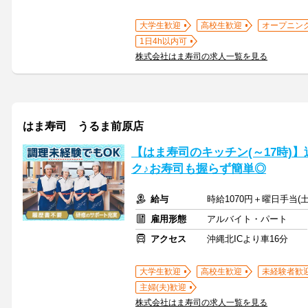
大学生歓迎
高校生歓迎
オープニン
1日4h以内可
株式会社はま寿司の求人一覧を見る
はま寿司 うるま前原店
【はま寿司のキッチン(～17時)】
ク♪お寿司も握らず簡単◎
給与
時給1070円＋曜日手当(土
雇用形態
アルバイト・パート
アクセス
沖縄北ICより車16分
大学生歓迎
高校生歓迎
未経験者歓
主婦(夫)歓迎
株式会社はま寿司の求人一覧を見る