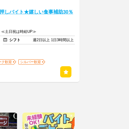
押しバイト★嬉しい食事補助30％
上 ≪土日祝は時給UP≫
シフト
週2日以上 1日3時間以上
ーク歓迎
シルバー歓迎