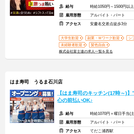
給与
時給1050円～1500円
雇用形態
アルバイト・パート
アクセス
安慶名交差点徒歩3分
大学生歓迎
副業・Ｗワーク歓迎
シ
未経験者歓迎
髪色自由
株式会社富士達の求人一覧を見る
はま寿司 うるま石川店
【はま寿司のキッチン(17時～)
心の前払いOK♪
給与
時給1070円＋曜日手当(土
雇用形態
アルバイト・パート
アクセス
てだこ浦西駅