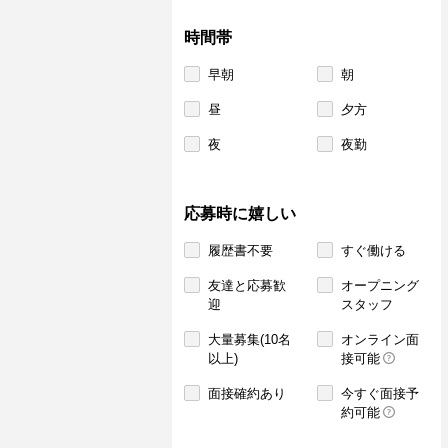
時間帯
早朝
朝
昼
夕方
夜
夜勤
応募時に嬉しい
履歴書不要
すぐ働ける
友達と応募歓
オープニング
迎
スタッフ
大量募集(10名
オンライン面
以上)
接可能
面接確約あり
今すぐ面接予
約可能