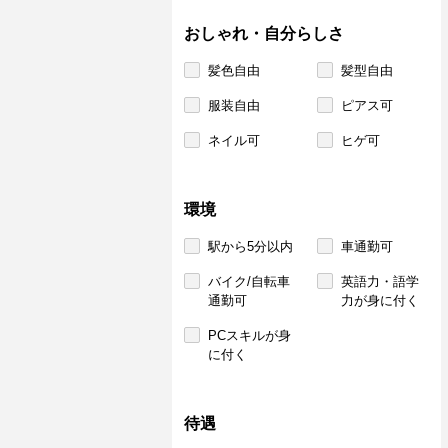
おしゃれ・自分らしさ
髪色自由
髪型自由
服装自由
ピアス可
ネイル可
ヒゲ可
環境
駅から5分以内
車通勤可
バイク/自転車
英語力・語学
通勤可
力が身に付く
PCスキルが身
に付く
待遇