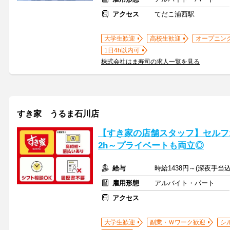
アクセス
てだこ浦西駅
大学生歓迎
高校生歓迎
オープニン
1日4h以内可
株式会社はま寿司の求人一覧を見る
すき家 うるま石川店
【すき家の店舗スタッフ】セルフ
2h～プライベートも両立◎
給与
時給1438円～(深夜手当
雇用形態
アルバイト・パート
アクセス
大学生歓迎
副業・Ｗワーク歓迎
シ