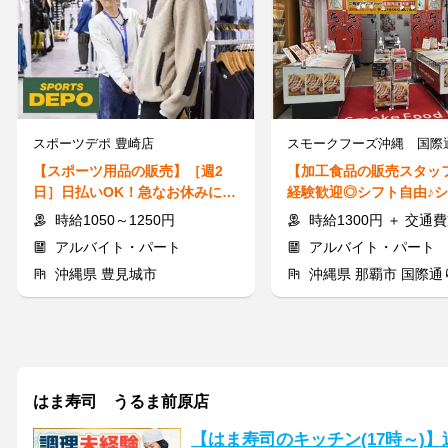
スポーツデポ 豊崎店
スモークフーズ沖縄 国際
【スポーツ用品の販売】［週2
【加工食品の販売スタッ
日］日払いOK！急なお休みにも
経験歓迎◎シフト自由♪
対応◎主婦さん活躍中♪
代も活躍中♪社割あり！
時給1050～1250円
時給1300円 ＋ 交通
アルバイト・パート
アルバイト・パート
沖縄県 豊見城市
沖縄県 那覇市 国際通
はま寿司 うるま前原店
【はま寿司のキッチン(17時～)】