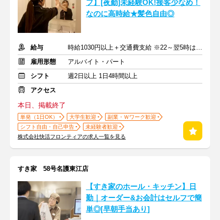
フ】[夜勤]未経験OK!接客少なめ！
なのに高時給★髪色自由◎
給与
時給1030円以上＋交通費支給 ※22～翌5時は時給1288円
雇用形態
アルバイト・パート
シフト
週2日以上 1日4時間以上
アクセス
本日、掲載終了
単発（1日OK）
大学生歓迎
副業・Ｗワーク歓迎
シフト自由・自己申告
未経験者歓迎
株式会社快活フロンティアの求人一覧を見る
すき家 58号名護東江店
【すき家のホール・キッチン】日
勤｜オーダー&お会計はセルフで簡
単◎[早朝手当あり]