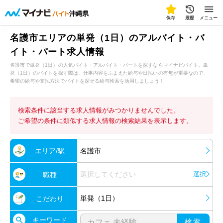
沖縄県
保存
履歴
メニュー
名護市エリアの単発（1日）のアルバイト・バ
イト・パート求人情報
名護市で単発（1日）の人気バイト・アルバイト・パートを探すならマイナビバイト。単
発（1日）のバイトを探す際は、仕事内容をふまえた給与や日払いの有無が重要なので、
希望の給与や支払方法でバイトを探せる給与検索を活用しましょう！
検索条件に該当する求人情報がみつかりませんでした。
ご希望の条件に類似する求人情報の検索結果を表示します。
エリア/駅
名護市
選択してください
選択
職種
単発（1日）
こだわり
キーワード
検索