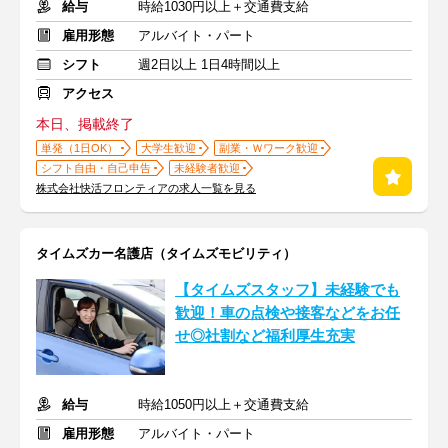
給与
時給1030円以上＋交通費支給
雇用形態
アルバイト・パート
シフト
週2日以上 1日4時間以上
アクセス
本日、掲載終了
単発（1日OK）
大学生歓迎
副業・Ｗワーク歓迎
シフト自由・自己申告
未経験者歓迎
株式会社快活フロンティアの求人一覧を見る
タイムズカー名護店（タイムズモビリティ）
【タイムズスタッフ】未経験でも
歓迎！車の点検や接客などをお任
せ◎社割など福利厚生充実
給与
時給1050円以上＋交通費支給
雇用形態
アルバイト・パート