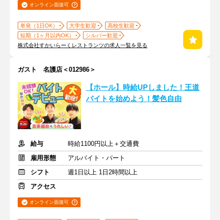
オンライン面接可
単発（1日OK）
大学生歓迎
高校生歓迎
短期（1ヶ月以内OK）
シルバー歓迎
株式会社すかいらーくレストランツの求人一覧を見る
ガスト 名護店＜012986＞
【ホール】時給UPしました！王道
バイトを始めよう！髪色自由
給与
時給1100円以上＋交通費
雇用形態
アルバイト・パート
シフト
週1日以上 1日2時間以上
アクセス
オンライン面接可