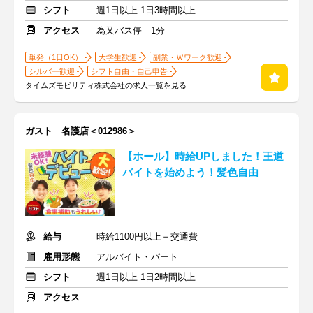
シフト
週1日以上 1日3時間以上
アクセス
為又バス停 1分
単発（1日OK）
大学生歓迎
副業・Ｗワーク歓迎
シルバー歓迎
シフト自由・自己申告
タイムズモビリティ株式会社の求人一覧を見る
ガスト 名護店＜012986＞
【ホール】時給UPしました！王道
バイトを始めよう！髪色自由
給与
時給1100円以上＋交通費
雇用形態
アルバイト・パート
シフト
週1日以上 1日2時間以上
アクセス