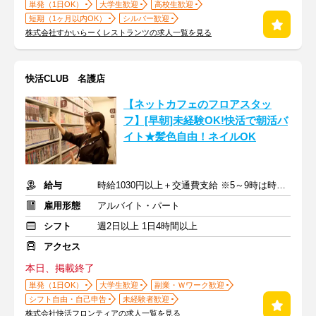
単発（1日OK）
大学生歓迎
高校生歓迎
短期（1ヶ月以内OK）
シルバー歓迎
株式会社すかいらーくレストランツの求人一覧を見る
快活CLUB 名護店
【ネットカフェのフロアスタッ
フ】[早朝]未経験OK!快活で朝活バ
イト★髪色自由！ネイルOK
給与
時給1030円以上＋交通費支給 ※5～9時は時給1080円
雇用形態
アルバイト・パート
シフト
週2日以上 1日4時間以上
アクセス
本日、掲載終了
単発（1日OK）
大学生歓迎
副業・Ｗワーク歓迎
シフト自由・自己申告
未経験者歓迎
株式会社快活フロンティアの求人一覧を見る