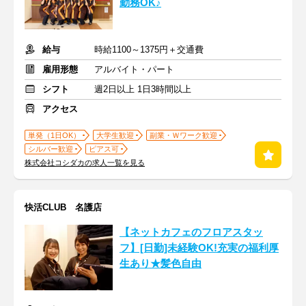
勤務OK♪
給与
時給1100～1375円＋交通費
雇用形態
アルバイト・パート
シフト
週2日以上 1日3時間以上
アクセス
単発（1日OK）
大学生歓迎
副業・Ｗワーク歓迎
シルバー歓迎
ピアス可
株式会社コシダカの求人一覧を見る
快活CLUB 名護店
【ネットカフェのフロアスタッ
フ】[日勤]未経験OK!充実の福利厚
生あり★髪色自由