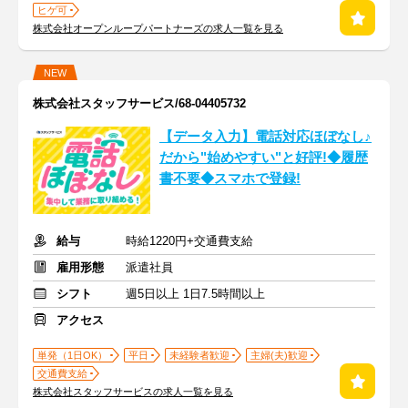
ヒゲ可
株式会社オープンループパートナーズの求人一覧を見る
NEW
株式会社スタッフサービス/68-04405732
【データ入力】電話対応ほぼなし♪
だから"始めやすい"と好評!◆履歴
書不要◆スマホで登録!
給与
時給1220円+交通費支給
雇用形態
派遣社員
シフト
週5日以上 1日7.5時間以上
アクセス
単発（1日OK）
平日
未経験者歓迎
主婦(夫)歓迎
交通費支給
株式会社スタッフサービスの求人一覧を見る