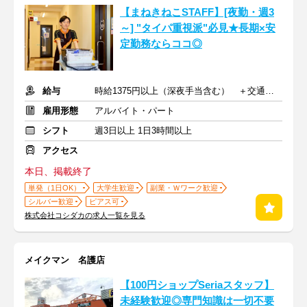
【まねきねこSTAFF】[夜勤・週3
～] "タイパ重視派"必見★長期×安
定勤務ならココ◎
給与
時給1375円以上（深夜手当含む） ＋交通費支給
雇用形態
アルバイト・パート
シフト
週3日以上 1日3時間以上
アクセス
本日、掲載終了
単発（1日OK）
大学生歓迎
副業・Ｗワーク歓迎
シルバー歓迎
ピアス可
株式会社コシダカの求人一覧を見る
メイクマン 名護店
【100円ショップSeriaスタッフ】
未経験歓迎◎専門知識は一切不要