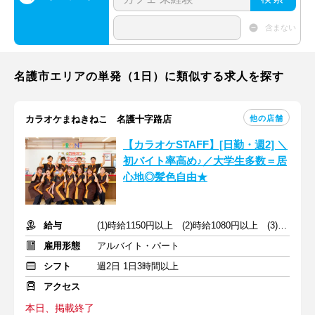
含まない
名護市エリアの単発（1日）に類似する求人を探す
他の店舗
カラオケまねきねこ 名護十字路店
【カラオケSTAFF】[日勤・週2] ＼
初バイト率高め♪／大学生多数＝居
心地◎髪色自由★
給与
(1)時給1150円以上 (2)時給1080円以上 (3)時給1100円以上
雇用形態
アルバイト・パート
シフト
週2日 1日3時間以上
アクセス
本日、掲載終了