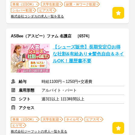
単発（1日OK）
大学生歓迎
副業・Ｗワーク歓迎
シルバー歓迎
ピアス可
株式会社コシダカの求人一覧を見る
ASBee（アスビー）ファム 名護店 ［6574］
【シューズ販売】長期安定◎お得
な社割&有給あり★髪色自由＆ネイ
ルOK！履歴書不要
給与
時給1100円～1250円+交通費
雇用形態
アルバイト・パート
シフト
週3日以上 1日3時間以上
アクセス
単発（1日OK）
大学生歓迎
ネイル可
ピアス可
ヒゲ可
株式会社ジーフットの求人一覧を見る