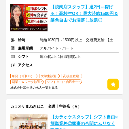
【焼肉店スタッフ】週2日～稼げ
る！高校生OK！最大時給1500円＆
髪色自由でお洒落し放題◎
給与
時給1030円～1500円以上＋交通費支給 【土日祝日＋50円】
雇用形態
アルバイト・パート
シフト
週2日以上 1日3時間以上
アクセス
単発（1日OK）
大学生歓迎
高校生歓迎
副業・Ｗワーク歓迎
シフト自由・自己申告
株式会社富士達の求人一覧を見る
カラオケまねきねこ 名護十字路店（Ａ）
【カラオケスタッフ】シフト自由×
簡単業務◎家事の合間にムリなく