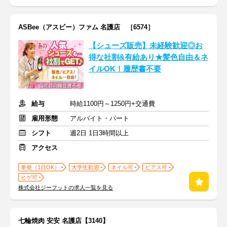
ASBee（アスビー）ファム 名護店 ［6574］
【シューズ販売】未経験歓迎◎お
得な社割&有給あり★髪色自由＆ネ
イルOK！履歴書不要
給与
時給1100円～1250円+交通費
雇用形態
アルバイト・パート
シフト
週2日 1日3時間以上
アクセス
単発（1日OK）
大学生歓迎
ネイル可
ピアス可
ヒゲ可
株式会社ジーフットの求人一覧を見る
七輪焼肉 安安 名護店【3140】