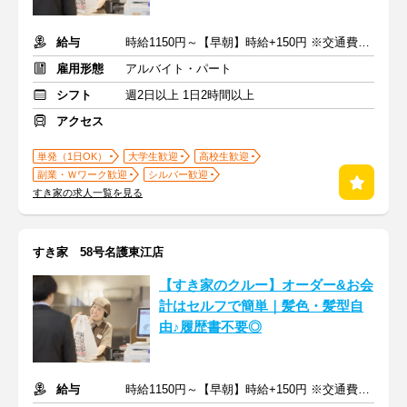
給与
時給1150円～【早朝】時給+150円 ※交通費支給
雇用形態
アルバイト・パート
シフト
週2日以上 1日2時間以上
アクセス
単発（1日OK）
大学生歓迎
高校生歓迎
副業・Ｗワーク歓迎
シルバー歓迎
すき家の求人一覧を見る
すき家 58号名護東江店
【すき家のクルー】オーダー&お会
計はセルフで簡単｜髪色・髪型自
由♪履歴書不要◎
給与
時給1150円～【早朝】時給+150円 ※交通費支給