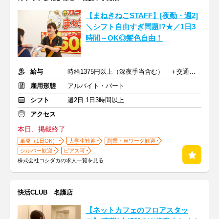
【まねきねこSTAFF】[夜勤・週2]
＼シフト自由すぎ問題!?★／1日3
時間～OK◎髪色自由！
給与
時給1375円以上（深夜手当含む） ＋交通費支給
雇用形態
アルバイト・パート
シフト
週2日 1日3時間以上
アクセス
本日、掲載終了
単発（1日OK）
大学生歓迎
副業・Ｗワーク歓迎
シルバー歓迎
ピアス可
株式会社コシダカの求人一覧を見る
快活CLUB 名護店
【ネットカフェのフロアスタッ