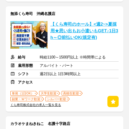
無添くら寿司 沖縄名護店
【くら寿司のホール】<週2~>夏採
用★思い出もお小遣いもGET♪1日3
h～◎前払いOK(規定有)
給与
時給1100～1500円以上 ※時間帯による
雇用形態
アルバイト・パート
シフト
週2日以上 1日3時間以上
アクセス
単発（1日OK）
大学生歓迎
高校生歓迎
副業・Ｗワーク歓迎
シルバー歓迎
くら寿司株式会社の求人一覧を見る
カラオケまねきねこ 名護十字路店