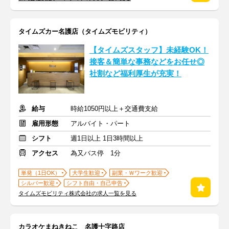
タイムズカー名護店（タイムズモビリティ）
【タイムズスタッフ】未経験OK！
接客＆簡単な事務などをお任せ◎
社割など福利厚生が充実！
給与
時給1050円以上＋交通費支給
雇用形態
アルバイト・パート
シフト
週1日以上 1日3時間以上
アクセス
為又バス停 1分
単発（1日OK）
大学生歓迎
副業・Ｗワーク歓迎
シルバー歓迎
シフト自由・自己申告
タイムズモビリティ株式会社の求人一覧を見る
カラオケまねきねこ 名護十字路店