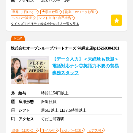
アクセス
為又バス停 1分
単発（1日OK）
大学生歓迎
副業・Ｗワーク歓迎
シルバー歓迎
シフト自由・自己申告
タイムズモビリティ株式会社の求人一覧を見る
NEW
株式会社オープンループパートナーズ 沖縄支店/p15260304301
【データ入力】＜未経験も歓迎＞
電話対応ナシ◎英語力不要の貿易
事務スタッフ
給与
時給1154円以上
雇用形態
派遣社員
シフト
週5日以上 1日7.5時間以上
アクセス
てだこ浦西駅
単発（1日OK）
ネイル可
シルバー歓迎
ピアス可