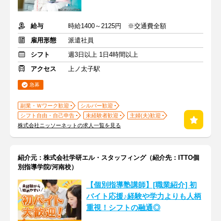
給与
時給1400～2125円 ※交通費全額
雇用形態
派遣社員
シフト
週3日以上 1日4時間以上
アクセス
上ノ太子駅
急募
副業・Ｗワーク歓迎
シルバー歓迎
シフト自由・自己申告
未経験者歓迎
主婦(夫)歓迎
株式会社ニッソーネットの求人一覧を見る
紹介元：株式会社学研エル・スタッフィング（紹介先：ITTO個
別指導学院/河南校）
【個別指導塾講師】[職業紹介] 初
バイト応援♪経験や学力よりも人柄
重視！シフトの融通◎