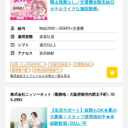
職＆残業なし／交通費全額支給◎
ホテルライクな施設勤務♪
給与
時給2000～2500円+交通費
雇用形態
派遣社員
シフト
週2日以上
アクセス
富田林駅
短期（1ヶ月以内OK）
主婦(夫)歓迎
交通費支給
履歴書不要
扶養控除内勤務可
株式会社ライフシールドの求人一覧を見る
株式会社ニッソーネット（勤務地：大阪府南河内郡太子町）/O
S-2993
【生活サポート】短期もOK★夏の
大募集！スタッフ採用強化中★未
経験歓迎♪日払い可