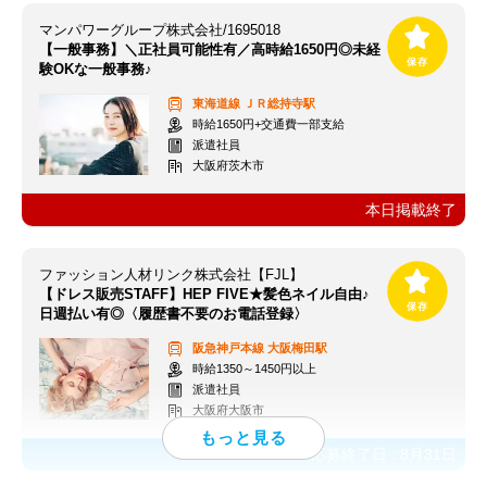
マンパワーグループ株式会社/1695018
【一般事務】＼正社員可能性有／高時給1650円◎未経
験OKな一般事務♪
東海道線
ＪＲ総持寺駅
時給1650円+交通費一部支給
派遣社員
大阪府茨木市
本日掲載終了
ファッション人材リンク株式会社【FJL】
【ドレス販売STAFF】HEP FIVE★髪色ネイル自由♪
日週払い有◎〈履歴書不要のお電話登録〉
阪急神戸本線
大阪梅田駅
時給1350～1450円以上
派遣社員
大阪府大阪市
応募終了日：
8月31日