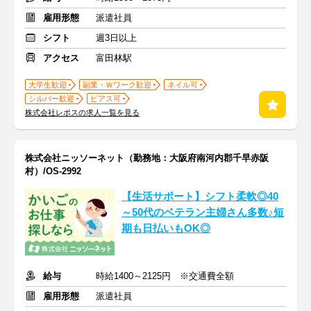
雇用形態
派遣社員
シフト
週3日以上
アクセス
富田林駅
大学生歓迎
副業・Ｗワーク歓迎
ネイル可
シルバー歓迎
ピアス可
株式会社レポスの求人一覧を見る
株式会社ニッソーネット（勤務地：大阪府南河内郡千早赤阪
村）/OS-2992
【生活サポート】シフト柔軟◎40
～50代のベテラン主婦さん多数♪短
期も日払いもOK◎
給与
時給1400～2125円 ※交通費全額
雇用形態
派遣社員