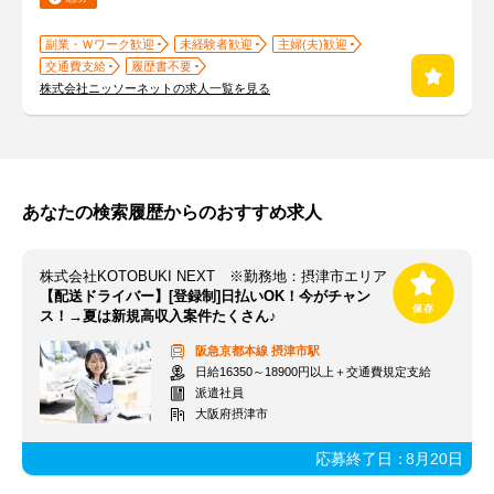
副業・Ｗワーク歓迎
未経験者歓迎
主婦(夫)歓迎
交通費支給
履歴書不要
株式会社ニッソーネットの求人一覧を見る
あなたの検索履歴からのおすすめ求人
株式会社KOTOBUKI NEXT ※勤務地：摂津市エリア
【配送ドライバー】[登録制]日払いOK！今がチャン
ス！→夏は新規高収入案件たくさん♪
阪急京都本線
摂津市駅
日給16350～18900円以上＋交通費規定支給
派遣社員
大阪府摂津市
応募終了日：
8月20日