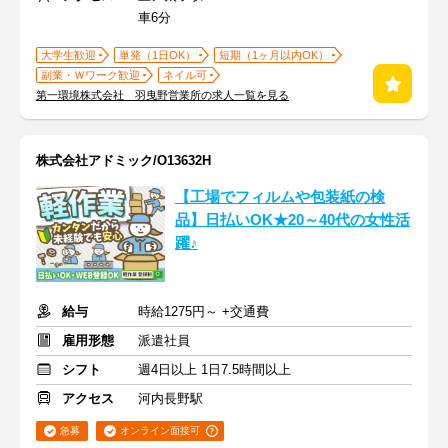
車6分
大学生歓迎
単発（1日OK）
短期（1ヶ月以内OK）
副業・Ｗワーク歓迎
ネイル可
第一環境株式会社 羽曳野営業所の求人一覧を見る
株式会社アドミック/O13632H
【工場でフィルムや包装紙の検
品】日払いOK★20～40代の女性活
躍♪
給与
時給1275円～ +交通費
雇用形態
派遣社員
シフト
週4日以上 1日7.5時間以上
アクセス
河内長野駅
急募
オンライン面接可