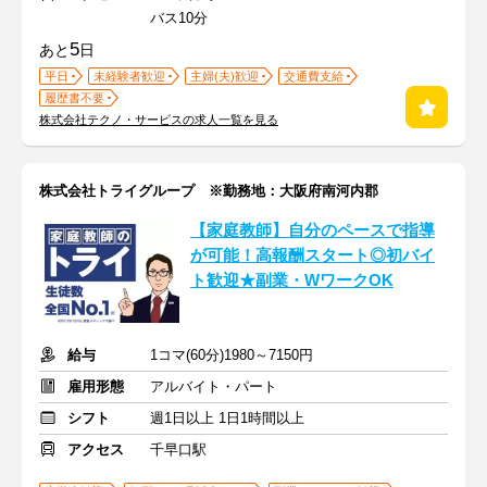
バス10分
5
あと
日
平日
未経験者歓迎
主婦(夫)歓迎
交通費支給
履歴書不要
株式会社テクノ・サービスの求人一覧を見る
株式会社トライグループ ※勤務地：大阪府南河内郡
【家庭教師】自分のペースで指導
が可能！高報酬スタート◎初バイ
ト歓迎★副業・WワークOK
給与
1コマ(60分)1980～7150円
雇用形態
アルバイト・パート
シフト
週1日以上 1日1時間以上
アクセス
千早口駅