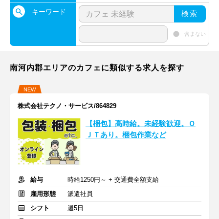
キーワード
検索
含まない
南河内郡エリアのカフェに類似する求人を探す
NEW
株式会社テクノ・サービス/864829
【梱包】高時給。未経験歓迎。Ｏ
ＪＴあり。梱包作業など
給与
時給1250円～ + 交通費全額支給
雇用形態
派遣社員
シフト
週5日