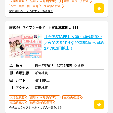
大学生歓迎
短期（1ヶ月以内OK）
副業・Ｗワーク歓迎
シフト自由・自己申告
未経験者歓迎
家庭教師のトライの求人一覧を見る
株式会社ライフシールド ※富田林駅周辺【1】
【ケアSTAFF】＼30・40代活躍中
／夜間の見守りなど◎週1日～/日給
2万7913円以上！
給与
日給2万7913～3万2725円+交通費
雇用形態
派遣社員
シフト
週1日以上
アクセス
富田林駅
大学生歓迎
短期（1ヶ月以内OK）
主婦(夫)歓迎
交通費支給
扶養控除内勤務可
株式会社ライフシールドの求人一覧を見る