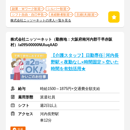
副業・Ｗワーク歓迎
シルバー歓迎
シフト自由・自己申告
未経験者歓迎
主婦(夫)歓迎
株式会社ニッソーネットの求人一覧を見る
株式会社ニッソーネット（勤務地：大阪府南河内郡千早赤阪
村）/a095i00000NUluqAAD
【介護スタッフ】日勤専任│河内長
野駅＜夜勤なし×時間固定＞空いた
時間を有効活用★
給与
時給1500～1875円+交通費全額支給
雇用形態
派遣社員
シフト
週2日以上
アクセス
河内長野駅
車12分
急募