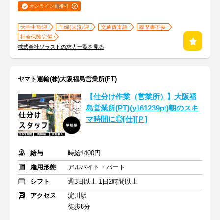
オンライン面接可
大学生歓迎
主婦(夫)歓迎
交通費支給
履歴書不要
社会保険完備
株式会社ソラストの求人一覧を見る
ヤマト運輸(株)大阪福島営業所(PT)
【仕分け作業（営業所）】大阪福
島営業所(PT)(y161239pt)朝のスキ
マ時間に◎[仕][Ｐ]
給与
時給1400円
雇用形態
アルバイト・パート
シフト
週3日以上 1日2時間以上
アクセス
淀川駅
徒歩8分