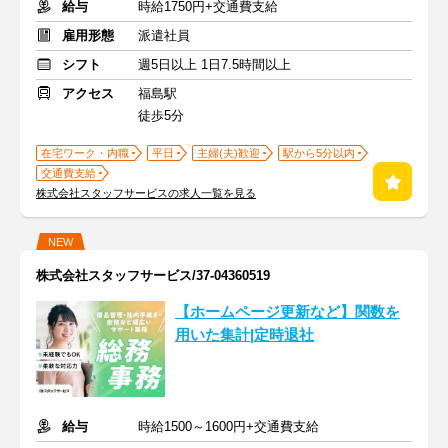
給与
時給1750円+交通費支給
雇用形態
派遣社員
シフト
週5日以上 1日7.5時間以上
アクセス
福島駅
徒歩5分
在宅ワーク・内職
平日
主婦(夫)歓迎
駅から5分以内
交通費支給
株式会社スタッフサービスの求人一覧を見る
NEW
株式会社スタッフサービス/37-04360519
【ホームページ更新など】関数を
用いた集計|定時退社
給与
時給1500～1600円+交通費支給