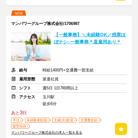
NEW
マンパワーグループ株式会社/1706987
【一般事務】＼未経験OK／残業ほ
ぼナシ♪一般事務＊直雇用あり＊
給与
時給1400円+交通費一部支給
雇用形態
派遣社員
シフト
週5日 1日7時間以上
アクセス
玉川駅
徒歩6分
3
あと
日
平日
未経験者歓迎
主婦(夫)歓迎
交通費支給
髪型自由
マンパワーグループ株式会社の求人一覧を見る