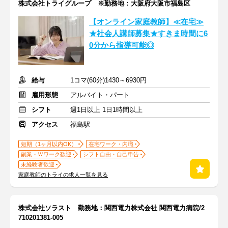
株式会社トライグループ ※勤務地：大阪府大阪市福島区
【オンライン家庭教師】≪在宅≫
★社会人講師募集★すきま時間に6
0分から指導可能◎
給与
1コマ(60分)1430～6930円
雇用形態
アルバイト・パート
シフト
週1日以上 1日1時間以上
アクセス
福島駅
短期（1ヶ月以内OK）
在宅ワーク・内職
副業・Ｗワーク歓迎
シフト自由・自己申告
未経験者歓迎
家庭教師のトライの求人一覧を見る
株式会社ソラスト 勤務地：関西電力株式会社 関西電力病院/2
710201381-005