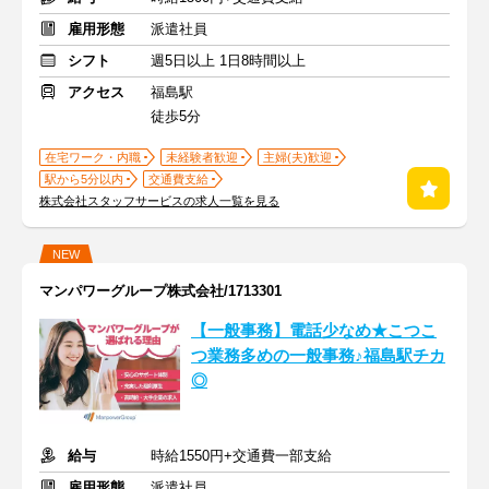
雇用形態
派遣社員
シフト
週5日以上 1日8時間以上
アクセス
福島駅
徒歩5分
在宅ワーク・内職
未経験者歓迎
主婦(夫)歓迎
駅から5分以内
交通費支給
株式会社スタッフサービスの求人一覧を見る
NEW
マンパワーグループ株式会社/1713301
【一般事務】電話少なめ★こつこ
つ業務多めの一般事務♪福島駅チカ
◎
給与
時給1550円+交通費一部支給
雇用形態
派遣社員