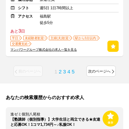
シフト
週5日 1日7時間以上
アクセス
福島駅
徒歩5分
3
あと
日
平日
未経験者歓迎
主婦(夫)歓迎
駅から5分以内
交通費支給
マンパワーグループ株式会社の求人一覧を見る
1
2
3
4
5
前のページへ
次のページへ
あなたの検索履歴からのおすすめ求人
進ゼミ個別八尾校
【塾講師（個別指導）】大学生活と両立できる★友達
と応募OK！1コマ1,734円～♪私服OK！