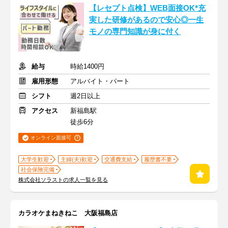
【レセプト点検】WEB面接OK*充
実した研修があるので安心◎一生
モノの専門知識が身に付く
給与
時給1400円
雇用形態
アルバイト・パート
シフト
週2日以上
アクセス
新福島駅
徒歩6分
オンライン面接可
大学生歓迎
主婦(夫)歓迎
交通費支給
履歴書不要
社会保険完備
株式会社ソラストの求人一覧を見る
カラオケまねきねこ 大阪福島店