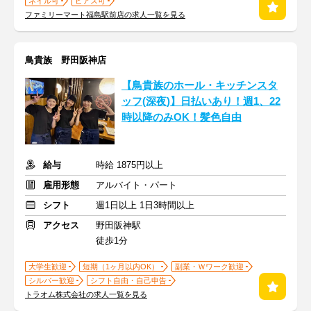
ネイル可
ピアス可
ファミリーマート福島駅前店の求人一覧を見る
鳥貴族 野田阪神店
【鳥貴族のホール・キッチンスタ
ッフ(深夜)】日払いあり！週1、22
時以降のみOK！髪色自由
給与
時給 1875円以上
雇用形態
アルバイト・パート
シフト
週1日以上 1日3時間以上
アクセス
野田阪神駅
徒歩1分
大学生歓迎
短期（1ヶ月以内OK）
副業・Ｗワーク歓迎
シルバー歓迎
シフト自由・自己申告
トラオム株式会社の求人一覧を見る