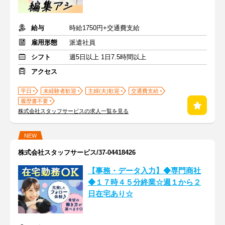
給与
時給1750円+交通費支給
雇用形態
派遣社員
シフト
週5日以上 1日7.5時間以上
アクセス
平日
未経験者歓迎
主婦(夫)歓迎
交通費支給
履歴書不要
株式会社スタッフサービスの求人一覧を見る
NEW
株式会社スタッフサービス/37-04418426
【事務・データ入力】◆専門商社
◆１７時４５分終業☆週１から２
日在宅あり☆