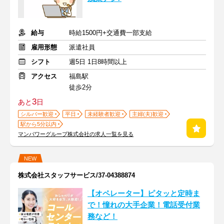
給与
時給1500円+交通費一部支給
雇用形態
派遣社員
シフト
週5日 1日8時間以上
アクセス
福島駅
徒歩2分
3
あと
日
シルバー歓迎
平日
未経験者歓迎
主婦(夫)歓迎
駅から5分以内
マンパワーグループ株式会社の求人一覧を見る
NEW
株式会社スタッフサービス/37-04388874
【オペレーター】ピタッと定時ま
で！憧れの大手企業！電話受付業
務など！