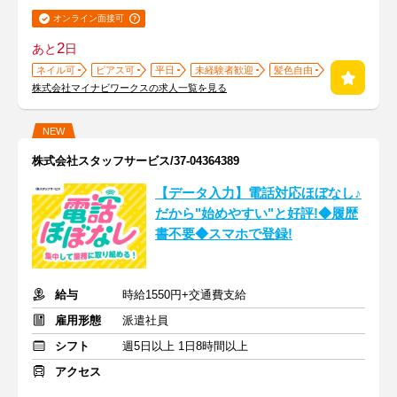
オンライン面接可
2
あと
日
ネイル可
ピアス可
平日
未経験者歓迎
髪色自由
株式会社マイナビワークスの求人一覧を見る
NEW
株式会社スタッフサービス/37-04364389
【データ入力】電話対応ほぼなし♪
だから"始めやすい"と好評!◆履歴
書不要◆スマホで登録!
給与
時給1550円+交通費支給
雇用形態
派遣社員
シフト
週5日以上 1日8時間以上
アクセス