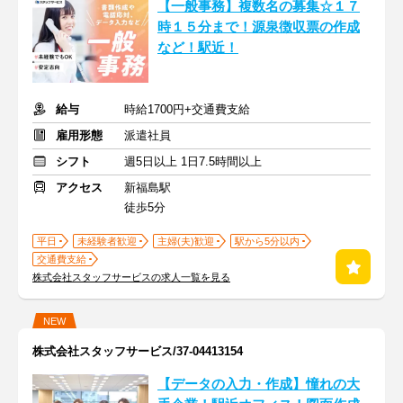
【一般事務】複数名の募集☆１７
時１５分まで！源泉徴収票の作成
など！駅近！
給与
時給1700円+交通費支給
雇用形態
派遣社員
シフト
週5日以上 1日7.5時間以上
アクセス
新福島駅
徒歩5分
平日
未経験者歓迎
主婦(夫)歓迎
駅から5分以内
交通費支給
株式会社スタッフサービスの求人一覧を見る
NEW
株式会社スタッフサービス/37-04413154
【データの入力・作成】憧れの大