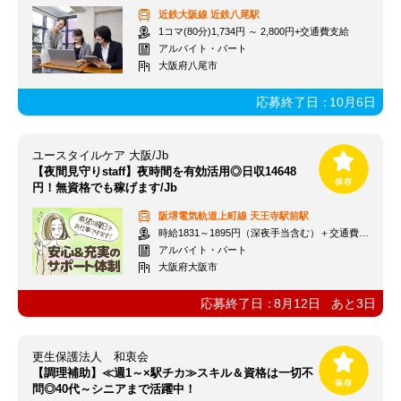
近鉄大阪線
近鉄八尾駅
1コマ(80分)1,734円 ～ 2,800円+交通費支給
アルバイト・パート
大阪府八尾市
応募終了日：
10月6日
ユースタイルケア 大阪/Jb
【夜間見守りstaff】夜時間を有効活用◎日収14648
円！無資格でも稼げます/Jb
阪堺電気軌道上町線
天王寺駅前駅
時給1831～1895円（深夜手当含む）＋交通費支給
アルバイト・パート
大阪府大阪市
応募終了日：
8月12日
あと
3
日
更生保護法人 和衷会
【調理補助】≪週1～×駅チカ≫スキル＆資格は一切不
問◎40代～シニアまで活躍中！