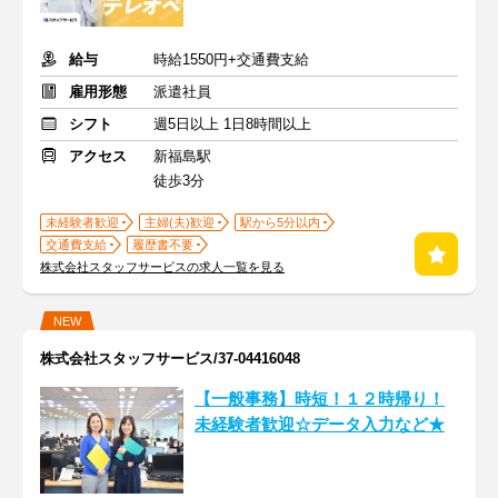
給与
時給1550円+交通費支給
雇用形態
派遣社員
シフト
週5日以上 1日8時間以上
アクセス
新福島駅
徒歩3分
未経験者歓迎
主婦(夫)歓迎
駅から5分以内
交通費支給
履歴書不要
株式会社スタッフサービスの求人一覧を見る
NEW
株式会社スタッフサービス/37-04416048
【一般事務】時短！１２時帰り！
未経験者歓迎☆データ入力など★