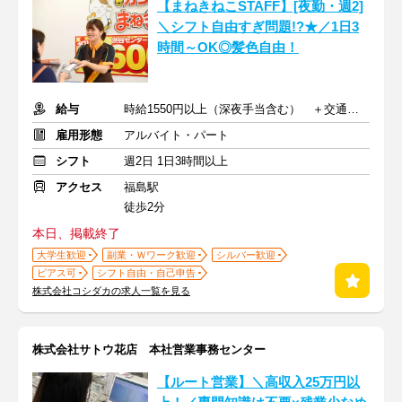
【まねきねこSTAFF】[夜勤・週2]
＼シフト自由すぎ問題!?★／1日3
時間～OK◎髪色自由！
給与
時給1550円以上（深夜手当含む） ＋交通費支給
雇用形態
アルバイト・パート
シフト
週2日 1日3時間以上
アクセス
福島駅
徒歩2分
本日、掲載終了
大学生歓迎
副業・Ｗワーク歓迎
シルバー歓迎
ピアス可
シフト自由・自己申告
株式会社コシダカの求人一覧を見る
株式会社サトウ花店 本社営業事務センター
【ルート営業】＼高収入25万円以