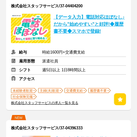
株式会社スタッフサービス/37-04404200
【データ入力】電話対応ほぼなし♪
だから"始めやすい"と好評!◆履歴
書不要◆スマホで登録!
給与
時給1600円+交通費支給
雇用形態
派遣社員
シフト
週5日以上 1日8時間以上
アクセス
未経験者歓迎
主婦(夫)歓迎
交通費支給
履歴書不要
社会保険完備
株式会社スタッフサービスの求人一覧を見る
NEW
株式会社スタッフサービス/37-04396333