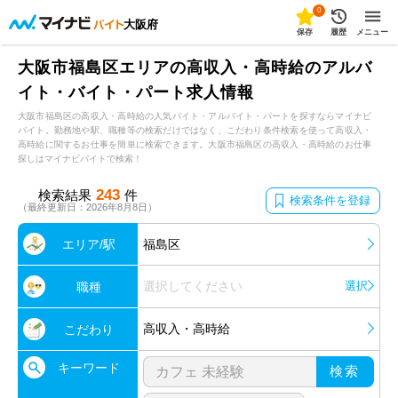
0
大阪府
保存
履歴
メニュー
大阪市福島区エリアの高収入・高時給のアルバ
イト・バイト・パート求人情報
大阪市福島区の高収入・高時給の人気バイト・アルバイト・パートを探すならマイナビ
バイト。勤務地や駅、職種等の検索だけではなく、こだわり条件検索を使って高収入・
高時給に関するお仕事を簡単に検索できます。大阪市福島区の高収入・高時給のお仕事
探しはマイナビバイトで検索！
243
検索結果
件
検索条件を登録
（最終更新日：2026年8月8日）
エリア/駅
福島区
選択してください
選択
職種
高収入・高時給
こだわり
キーワード
検索