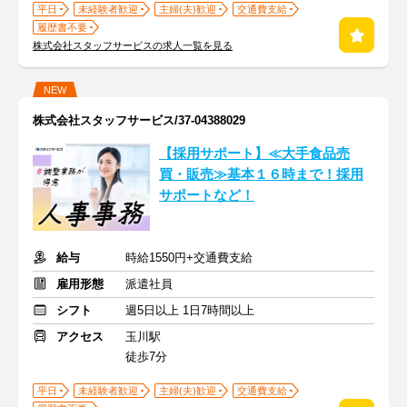
平日
未経験者歓迎
主婦(夫)歓迎
交通費支給
履歴書不要
株式会社スタッフサービスの求人一覧を見る
NEW
株式会社スタッフサービス/37-04388029
【採用サポート】≪大手食品売
買・販売≫基本１６時まで！採用
サポートなど！
給与
時給1550円+交通費支給
雇用形態
派遣社員
シフト
週5日以上 1日7時間以上
アクセス
玉川駅
徒歩7分
平日
未経験者歓迎
主婦(夫)歓迎
交通費支給