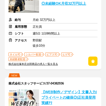
◎未経験OK月収32万円以上
給与
月給 32万円以上
雇用形態
正社員
シフト
週5日 1日8時間以上
アクセス
野田駅
徒歩10分
ネイル可
シルバー歓迎
ピアス可
ヒゲ可
未経験者歓迎
株式会社塚本庄太郎商店の求人一覧を見る
NEW
株式会社スタッフサービス/37-04382936
【WEB制作／デザイン】文書入力|
プライベートの確保◎|正社員登用
実績ｱﾘ