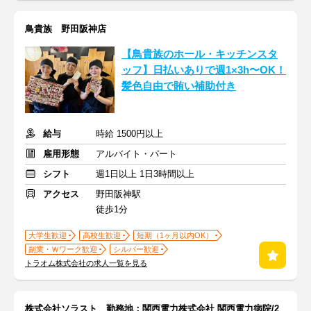
鳥貴族 野田阪神店
【鳥貴族のホール・キッチンスタ
ッフ】日払いありで週1×3h〜OK！
髪色自由で賄い補助付き
給与
時給 1500円以上
雇用形態
アルバイト・パート
シフト
週1日以上 1日3時間以上
アクセス
野田阪神駅
徒歩1分
大学生歓迎
高校生歓迎
短期（1ヶ月以内OK）
副業・Ｗワーク歓迎
シルバー歓迎
トラオム株式会社の求人一覧を見る
株式会社ソラスト 勤務地：関西電力株式会社 関西電力病院/2