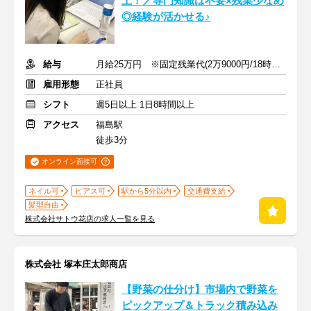
上！／専門知識は不要×残業少なめ
◎経験が活かせる♪
給与
⽉給25万円 ※固定残業代(2万9000円/18時間相当分)含む
雇用形態
正社員
シフト
週5日以上 1日8時間以上
アクセス
福島駅
徒歩3分
オンライン面接可
ネイル可
ピアス可
駅から5分以内
交通費支給
髪型自由
株式会社サトウ花店の求人一覧を見る
株式会社 塚本庄太郎商店
【野菜の仕分け】市場内で野菜を
ピックアップ＆トラック積み込み