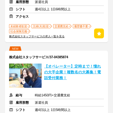
雇用形態
派遣社員
シフト
週4日以上 1日6時間以上
アクセス
未経験者歓迎
主婦(夫)歓迎
交通費支給
履歴書不要
社会保険完備
株式会社スタッフサービスの求人一覧を見る
NEW
株式会社スタッフサービス/37-04385874
【オペレーター】定時まで！憧れ
の大手企業！複数名の大募集！電
話受付業務！
給与
時給1450円+交通費支給
雇用形態
派遣社員
シフト
週4日以上 1日5時間以上