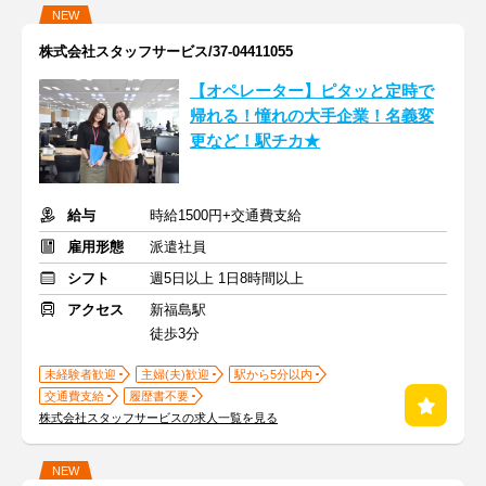
NEW
株式会社スタッフサービス/37-04411055
【オペレーター】ピタッと定時で
帰れる！憧れの大手企業！名義変
更など！駅チカ★
給与
時給1500円+交通費支給
雇用形態
派遣社員
シフト
週5日以上 1日8時間以上
アクセス
新福島駅
徒歩3分
未経験者歓迎
主婦(夫)歓迎
駅から5分以内
交通費支給
履歴書不要
株式会社スタッフサービスの求人一覧を見る
NEW