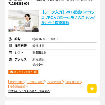
710201381-009
【データ入力】WEB面接OK*コツ
コツPC入力◎一生モノのスキルが
身に付く医療事務
給与
時給1600～1800円
雇用形態
派遣社員
シフト
週5日以上
アクセス
新福島駅
徒歩6分
オンライン面接可
大学生歓迎
主婦(夫)歓迎
交通費支給
履歴書不要
社会保険完備
株式会社ソラストの求人一覧を見る