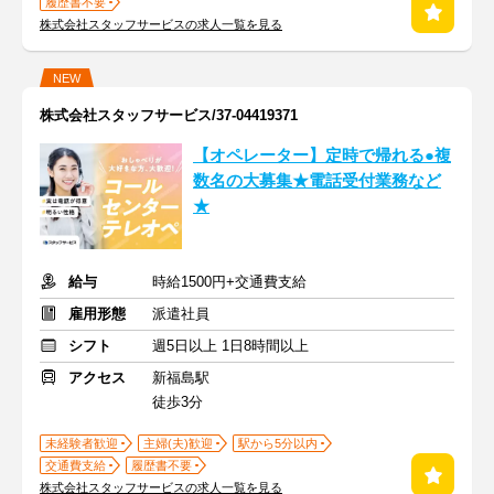
履歴書不要
株式会社スタッフサービスの求人一覧を見る
NEW
株式会社スタッフサービス/37-04419371
【オペレーター】定時で帰れる●複
数名の大募集★電話受付業務など
★
給与
時給1500円+交通費支給
雇用形態
派遣社員
シフト
週5日以上 1日8時間以上
アクセス
新福島駅
徒歩3分
未経験者歓迎
主婦(夫)歓迎
駅から5分以内
交通費支給
履歴書不要
株式会社スタッフサービスの求人一覧を見る