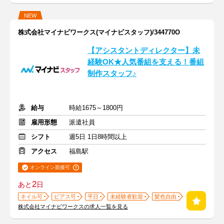
NEW
株式会社マイナビワークス(マイナビスタッフ)/344770O
【アシスタントディレクター】未
経験OK★人気番組を支える！番組
制作スタッフ♪
給与
時給1675～1800円
雇用形態
派遣社員
シフト
週5日 1日8時間以上
アクセス
福島駅
オンライン面接可
2
あと
日
ネイル可
ピアス可
平日
未経験者歓迎
髪色自由
株式会社マイナビワークスの求人一覧を見る