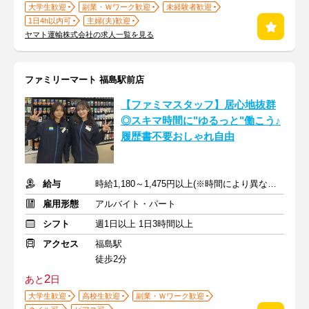
大学生歓迎
副業・Ｗワーク歓迎
未経験者歓迎
1日4h以内可
主婦(夫)歓迎
ヤマト運輸株式会社の求人一覧を見る
ファミリーマート 福島駅前店
【ファミマスタッフ】居心地抜群
◎スキマ時間に"ゆるっと"働こう♪
履歴書不要おしゃれ自由
給与
時給1,180～1,475円以上(※時間により異なる) ＋ 交通費全額支給
雇用形態
アルバイト・パート
シフト
週1日以上 1日3時間以上
アクセス
福島駅
徒歩2分
2
あと
日
大学生歓迎
高校生歓迎
副業・Ｗワーク歓迎