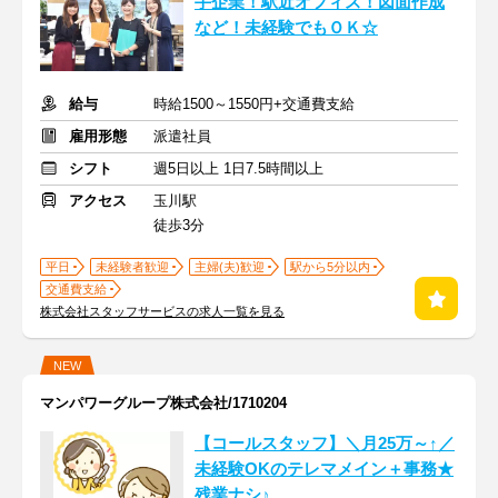
手企業！駅近オフィス！図面作成
など！未経験でもＯＫ☆
給与
時給1500～1550円+交通費支給
雇用形態
派遣社員
シフト
週5日以上 1日7.5時間以上
アクセス
玉川駅
徒歩3分
平日
未経験者歓迎
主婦(夫)歓迎
駅から5分以内
交通費支給
株式会社スタッフサービスの求人一覧を見る
NEW
マンパワーグループ株式会社/1710204
【コールスタッフ】＼月25万～↑／
未経験OKのテレマメイン＋事務★
残業ナシ♪