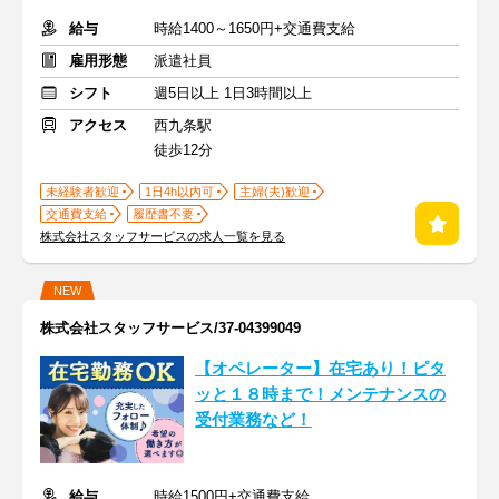
給与
時給1400～1650円+交通費支給
雇用形態
派遣社員
シフト
週5日以上 1日3時間以上
アクセス
西九条駅
徒歩12分
未経験者歓迎
1日4h以内可
主婦(夫)歓迎
交通費支給
履歴書不要
株式会社スタッフサービスの求人一覧を見る
NEW
株式会社スタッフサービス/37-04399049
【オペレーター】在宅あり！ピタ
ッと１８時まで！メンテナンスの
受付業務など！
給与
時給1500円+交通費支給