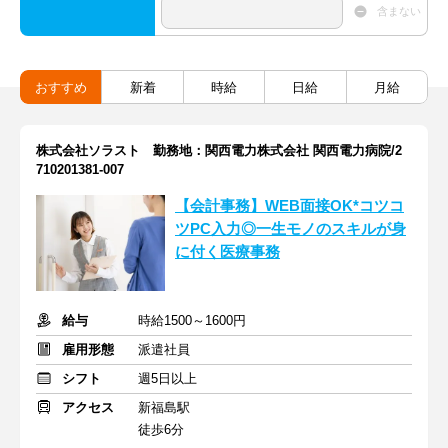
含まない
おすすめ
新着
時給
日給
月給
株式会社ソラスト 勤務地：関西電力株式会社 関西電力病院/2
710201381-007
【会計事務】WEB面接OK*コツコ
ツPC入力◎一生モノのスキルが身
に付く医療事務
給与
時給1500～1600円
雇用形態
派遣社員
シフト
週5日以上
アクセス
新福島駅
徒歩6分